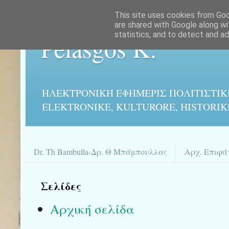
This site uses cookies from Goog
are shared with Google along wi
statistics, and to detect and a
Pelasgos K.
ΗΛΕΚΤΡΟΝΙΚΉ ΕΦΗΜΕΡΙΣ ΠΟΛΙΤΙΣΤΙΚ
ELEKTRONIKE, KULTURORE, HISTORIK
Dr. Th Bambulla-Δρ. Θ Μπάμπουλλας
Αρχ. Επιφά
Σελίδες
Αρχική σελίδα