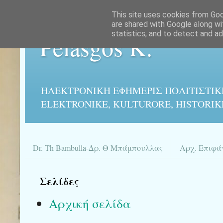
This site uses cookies from Goog
are shared with Google along wi
statistics, and to detect and a
Pelasgos K.
ΗΛΕΚΤΡΟΝΙΚΉ ΕΦΗΜΕΡΙΣ ΠΟΛΙΤΙΣΤΙΚ
ELEKTRONIKE, KULTURORE, HISTORIK
Dr. Th Bambulla-Δρ. Θ Μπάμπουλλας
Αρχ. Επιφά
Σελίδες
Αρχική σελίδα