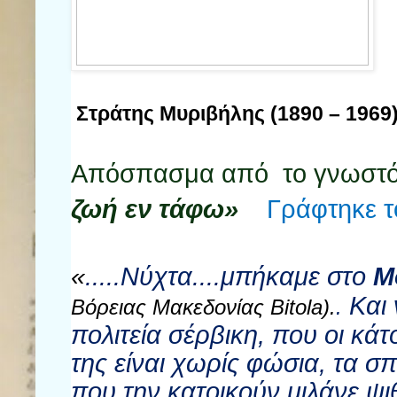
Στράτης Μυριβήλης (1890 – 1969
Απόσπασμα από το γνωστό 
ζωή εν τάφω»
Γράφτηκε τ
«
.....Νύχτα....μπήκαμε στο
Μ
Και 
Βόρειας Μακεδονίας
Bitola
).
.
πολιτεία σέρβικη, που οι κάτ
της είναι χωρίς φώσια, τα σ
που την κατοικούν μιλάνε ψ