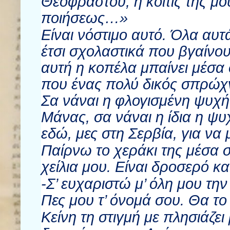
Θεοφράστου, η κοιτίς της μο
ποιήσεως…»
Είναι νόστιμο αυτό. Όλα αυτ
έτσι σχολαστικά που βγαίνο
αυτή η κοπέλα μπαίνει μέσα
που ένας πολύ δικός σπρώχνε
Σα νάναι η φλογισμένη ψυχή
Μάνας, σα νάναι η ίδια η ψυ
εδώ, μες στη Σερβία, για να
Παίρνω το χεράκι της μέσα 
χείλια μου. Είναι δροσερό κ
-Σ’ ευχαριστώ μ’ όλη μου την
Πες μου τ’ όνομά σου. Θα τ
Κείνη τη στιγμή με πλησιάζει