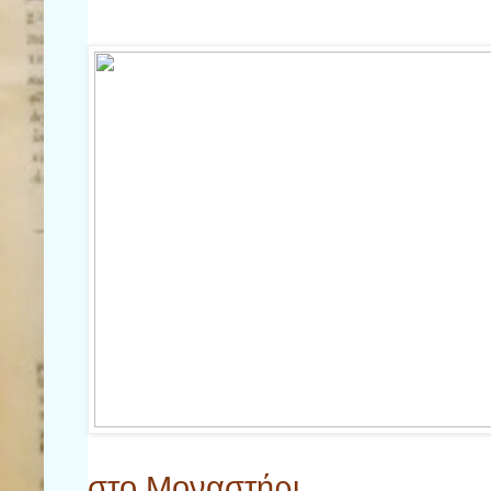
στο Μοναστήρι