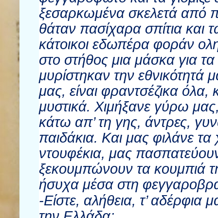
ξεσαρκωμένα σκελετά από π
θάταν πασίχαρα σπίτια και 
κάτοικοι εδωπέρα φοράν ολη
στο στήθος μια μάσκα για τ
μυρίστηκαν την εθνικότητά μ
μας, είναι φραντσέζικα όλα, 
μυστικά. Χιμήξανε γύρω μας
κάτω απ’ τη γης, άντρες, γυ
παιδάκια. Και μας φιλάνε τα 
ντουφέκια, μας πασπατεύουν
ξεκουμπώνουν τα κουμπιά τη
ήσυχα μέσα στη φεγγαροβρα
-Είστε, αλήθεια, τ’ αδέρφια 
την Ελλάδα;