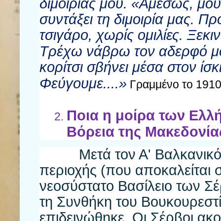
διμοιρίας μου. «Αμέσως, μου 
συντάξει τη διμοιρία μας. Π
τσιγάρο, χωρίς ομιλίες. Ξεκι
Τρέχω νάβρω τον αδερφό μου
κορίτσι σβήνει μέσα στον ίσκ
Φεύγουμε....»
Γραμμένο το 191
Ποια η μοίρα των Ελλ
Βόρεια της Μακεδονία
Μετά τον Α' Βαλκανικ
περιοχής (που αποκαλείται 
νεοσύστατο Βασίλειο των Σ
τη Συνθήκη του Βουκουρεστί
επιδεινώθηκε. Οι Σέρβοι ακ