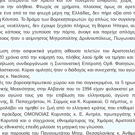
ησε απέραντα τον Χριστό και τον πονεμένο άνθρωπο, χωρίς 
και την αλήθεια. Φτωχός σε χρήματα, πλούσιος όμως σε αρετ
ε ένα από τα πιο φτωχά μέρη της Ελλάδας, δεν πήρε αξία από 
η Κόνιτσα. Το δράμα των Βορειοηπειρωτών όχι απλώς τον συγκίνη
 ως νεοέλληνες, δεν έχουμε ξεχάσει πλήρως τη Βόρειο Ήπειρο, α
ως κάποιος του χτυπούσε την πόρτα, άνοιγε και παρείχε απλόχ
Τέτοιος ήταν ο αείμνηστος Μητροπολίτης Δρυϊνουπόλεως, Πωγωνια
λωση στην ασφυκτικά γεμάτη αίθουσα τελετών του Αριστοτελε
0 χρόνια από την κοίμησή του, πλήθος λαού ήρθε να τιμήσει και
δήλωση συνδιοργάνωσε η Συντονιστική Επιτροπή Ορθ. Φοιτητών
στιανού. Κύριοι ομιλητές ήταν ο διάδοχός και συνεχιστής του αγ
ας κ. Νικόλαος.
ς του βορειοηεπιρωτικού χώρου και πιο συγκεκριμένα, τα 5 ηρω
ής Μειονότητας στην Αλβανία που το 1994 είχαν φυλακιστεί με
του αγώνα τους για την επιβίωση του ελληνισμού, αγώνα π
άνης, Β. Παπαχρήστου, Η. Σύρμος και Κ. Κυριακού. Ο πέμπτος, ο
ρολάβει να τιμηθεί εν ζωή από το ελληνικό κράτος που επιθυμεί
 τ. πρόεδρος ΟΜΟΝΟΙΑΣ Κορυτσάς κ. Ε. Αντρέα, πρωτεργάτης 
 Κορυτσά και ο σύγχρονος εθνομάρτυρας της Χιμάρας Αριστοτέ
 εθνικιστές επειδή μιλούσε τη μητρική του γλώσσα.
 και παρουσία του Παναγιωτάτου Μητρ. Θεσσαλονίκης κ. Άνθιμ