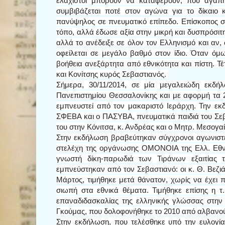
ελάχιστοι μπορούν να καταφέρουν, που αγάπ
συμβιβάζεται ποτέ στον αγώνα για το δίκαιο 
πανύψηλος σε πνευματικό επίπεδο. Επίσκοπος σ
τόπο, αλλά έδωσε αξία στην μικρή και δυσπρόσιτ
αλλά το ανέδειξε σε όλον τον Ελληνισμό και αν,
οφείλεται σε μεγάλο βαθμό στον ίδιο. Όταν όμ
βοήθεια ανεξάρτητα από εθνικότητα και πίστη. 
και Κονίτσης κυρός Σεβαστιανός.
Σήμερα, 30/11/2014, σε μία μεγαλειώδη εκδή
Πανεπιστημίου Θεσσαλονίκης και με αφορμή τα 2
εμπνευστεί από τον μακαριστό Ιεράρχη. Την εκ
ΣΦΕΒΑ και ο ΠΑΣΥΒΑ, πνευματικά παιδιά του Σεβα
του στην Κόνιτσα, κ. Ανδρέας και ο Μητρ. Μεσογαί
Στην εκδήλωση βραβεύτηκαν σύγχρονοι αγωνιστέ
στελέχη της οργάνωσης ΟΜΟΝΟΙΑ της Ελλ. Εθνικ
γνωστή δίκη-παρωδιά των Τιράνων εξαιτίας 
εμπνεύστηκαν από τον Σεβαστιανό: οι κ. Θ. Βεζι
Μάρτος, τιμήθηκε μετά θάνατον, χωρίς να έχει π
σιωπή στα εθνικά θέματα. Τιμήθηκε επίσης η
επαναδιδασκαλίας της ελληνικής γλώσσας στην
Γκούμας, που δολοφονήθηκε το 2010 από αλβανούς
Στην εκδήλωση, που τελέσθηκε υπό την ευλογία