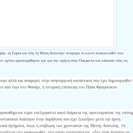
ράκ, τη Συρία και όλη τη Μέση Ανατολή» αναφέρει το κοινό ανακοινωθέν που
οί ηγέτες προσευχήθηκαν και για την ειρήνη στην Ουκρανία και κάλεσαν όλες τις
λογο αλλά και αναφορές στην ανησυχητική κατάσταση που έχει δημιουργηθεί 
ιν από λίγο στο Φανάρι, η ιστορική επίσκεψη του Πάπα Φραγκίσκου.
προκαθήμενοι είχαν επεξεργαστεί κατά διάρκεια της προετοιμασίας της επίση
ριστιανικού διαλόγου στην παράδοση που έχει ξεκινήσει μετά την άρση
ιτικά ζητήματα, όπως η επιβίωση των χριστιανών της Μέσης Ανατολής. Οι
τονίζεται στο ανακοινωθέν, στο οποίο επισημαίνεται: «Δεν είναι δυνατόν να