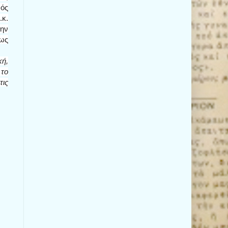
φός
.κ.
ώην
ίως
κή,
 το
τις