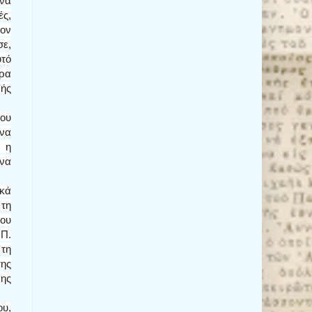
να
ές,
τον
σε,
υτό
ερα
νής
ίου
 να
, η
ώνα
ικά
 τη
ου
 Π.
 τη
της
λης
ου,