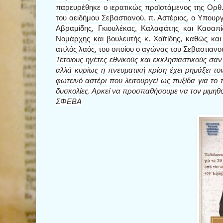
παρευρέθηκε ο ιερατικώς προϊστάμενος της Ορθ
του αειδήμου Σεβαστιανού, π. Αστέριος, ο Υπουργ
Αβραμίδης, Γκιουλέκας, Καλαφάτης και Κασαπ
Νομάρχης και βουλευτής κ. Χαϊτίδης, καθώς κ
απλός λαός, του οποίου ο αγώνας του Σεβαστιανού
Τέτοιους ηγέτες εθνικούς και εκκλησιαστικούς σα
αλλά κυρίως η πνευματική κρίση έχει ρημάξει το
φωτεινό αστέρι που λειτουργεί ως πυξίδα για το
δυσκολίες. Αρκεί να προσπαθήσουμε να τον μιμηθ
ΣΦΕΒΑ