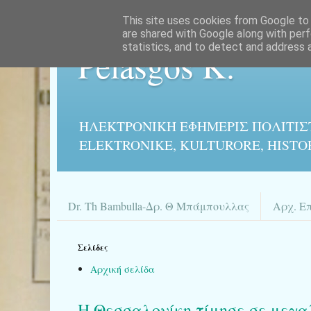
This site uses cookies from Google to d
are shared with Google along with perf
statistics, and to detect and address 
Pelasgos K.
ΗΛΕΚΤΡΟΝΙΚΉ ΕΦΗΜΕΡΙΣ ΠΟΛΙΤΙΣ
ELEKTRONIKE, KULTURORE, HISTO
Dr. Th Bambulla-Δρ. Θ Μπάμπουλλας
Αρχ. Ε
Σελίδες
Αρχική σελίδα
H Θεσσαλονίκη τίμησε σε μεγα