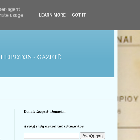
user-agent
erate usage
LEARN MORE
GOT IT
ΠΕΙΡΩΤΏΝ - GAZETË
Donate-Δωρεά- Donacion
Αναζήτηση αυτού του ιστολογίου
ς