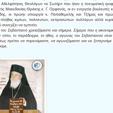
. Αδελφότητας Θεολόγων «ο Σωτήρ» που ήταν η πνευματική τρο
ός Μακεδονίας-Θράκης κ. Γ. Ορφανός, οι εν ενεργεία βουλευτές κ
ίδης, οι πρώην υπουργοί κ. Παπαθεμελής και Τζήμας και πρ
αι πλήθος ιερέων, πολιτευτών, εκπροσώπων συλλόγων αλλά κυρ
 συνεχίζει να εμπνέει.
ν τον Σεβαστιανό χρειαζόμαστε και σήμερα. Σήμερα που η οικονομι
ν τόπο, το παράδειγμα, το ήθος, ο αγώνας του Σεβαστιανού είναι
 πως πρέπει να πορευόμαστε, να αγωνιζόμαστε και να ξεπερνάμε 
ούμε.