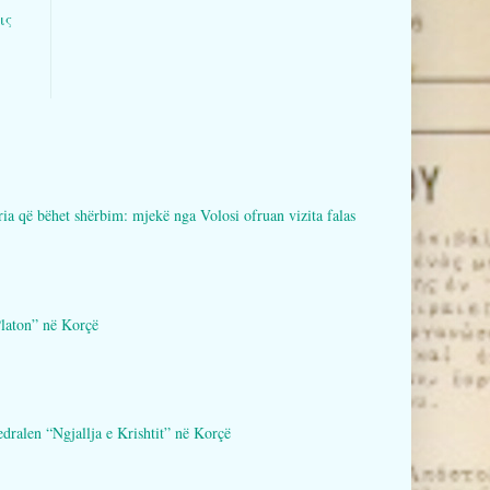
ις
bëhet shërbim: mjekë nga Volosi ofruan vizita falas
aton” në Korçë
en “Ngjallja e Krishtit” në Korçë