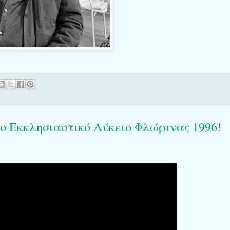
 Εκκλησιαστικό Λύκειο Φλώρινας 1996!