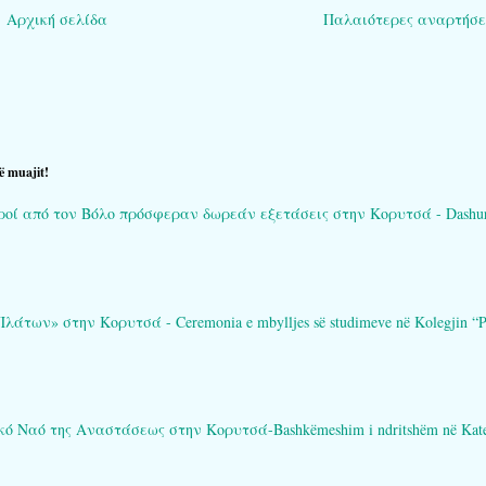
Αρχική σελίδα
Παλαιότερες αναρτήσε
ë muajit!
ί από τον Βόλο πρόσφεραν δωρεάν εξετάσεις στην Κορυτσά - Dashuria që 
των» στην Κορυτσά - Ceremonia e mbylljes së studimeve në Kolegjin “Pl
Ναό της Αναστάσεως στην Κορυτσά-Bashkëmeshim i ndritshëm në Katedral