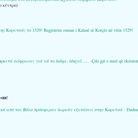
ο κέντρο)
ορυτσάς το 1529! Regjistrim osman i Kalasë së Korçës në vitin 1529!
τά σώφρωνες γιά νά το δοῦμε, ὁδηγεῖ ..... -Çdo gjë e mirë që ekziston në 
itit!
ί από τον Βόλο πρόσφεραν δωρεάν εξετάσεις στην Κορυτσά - Dashuria që 