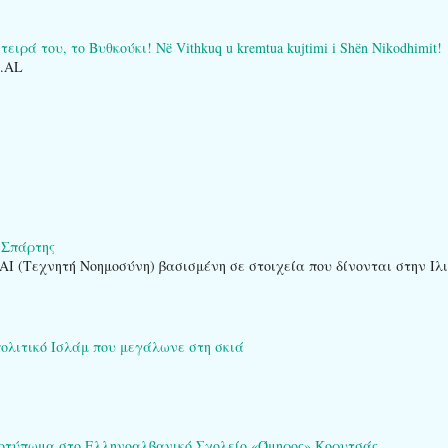
ειρά του, το Βυθκούκι! Në Vithkuq u kremtua kujtimi i Shën Nikodhimit!
O.AL
 Σπάρτης
AI (Τεχνητή Νοημοσύνη) βασισμένη σε στοιχεία που δίνονται στην Ιλ
πολιτικό Ισλάμ που μεγάλωνε στη σκιά
ποτύπωμα στο Ελληνοαλβανικό Σχολείο «Όμηρος» Κορυτσάς