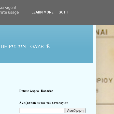
user-agent
erate usage
LEARN MORE
GOT IT
ΠΕΙΡΩΤΏΝ - GAZETË
Donate-Δωρεά- Donacion
Αναζήτηση αυτού του ιστολογίου