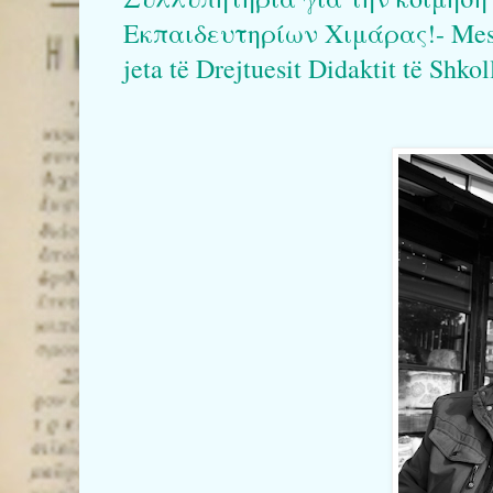
Εκπαιδευτηρίων Χιμάρας!- Mesazh
jeta të Drejtuesit Didaktit të Shk