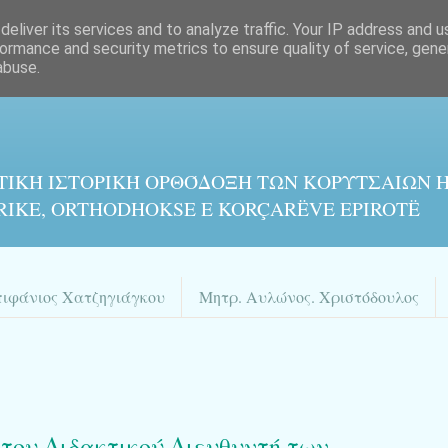
eliver its services and to analyze traffic. Your IP address and 
ormance and security metrics to ensure quality of service, gen
abuse.
ΤΙΚΉ ΙΣΤΟΡΙΚΉ ΟΡΘΌΔΟΞΗ ΤΩΝ ΚΟΡΥΤΣΑΙΩΝ Η
RIKE, ORTHODHOKSE E KORÇARËVE EPIROTË
πιφάνιος Χατζηγιάγκου
Μητρ. Αυλώνος. Χριστόδουλος
 του Διδακτικού Διευθυντή των