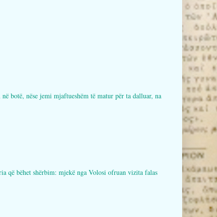
botë, nëse jemi mjaftueshëm të matur për ta dalluar, na
bëhet shërbim: mjekë nga Volosi ofruan vizita falas