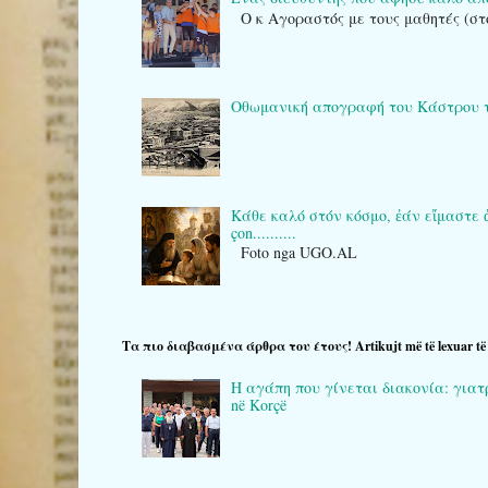
Ο κ Αγοραστός με τους μαθητές (στ
Οθωμανική απογραφή του Κάστρου της Κ
Κάθε καλό στόν κόσμο, ἐάν εἴμαστε ἀρκε
çon..........
Foto nga UGO.AL
Τα πιο διαβασμένα άρθρα του έτους! Artikujt më të lexuar të v
Η αγάπη που γίνεται διακονία: γιατρο
në Korçë