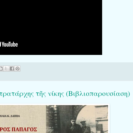
τάρχης τῆς νίκης (Βιβλιοπαρουσίαση)