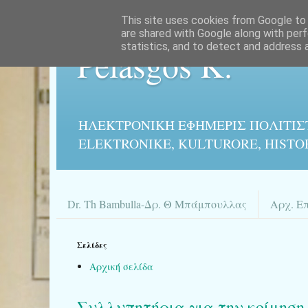
This site uses cookies from Google to d
are shared with Google along with perf
statistics, and to detect and address 
Pelasgos K.
ΗΛΕΚΤΡΟΝΙΚΉ ΕΦΗΜΕΡΙΣ ΠΟΛΙΤΙΣ
ELEKTRONIKE, KULTURORE, HISTO
Dr. Th Bambulla-Δρ. Θ Μπάμπουλλας
Αρχ. Ε
Σελίδες
Αρχική σελίδα
Συλλυπητήρια για την κοίμηση