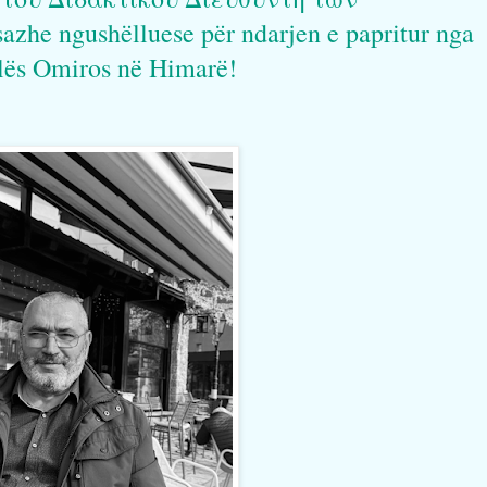
e ngushëlluese për ndarjen e papritur nga
ollës Omiros në Himarë!