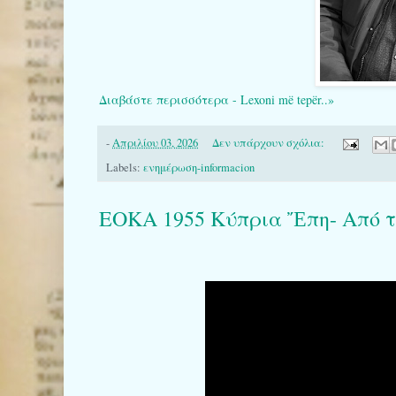
Διαβάστε περισσότερα - Lexoni më tepër..»
-
Απριλίου 03, 2026
Δεν υπάρχουν σχόλια:
Labels:
ενημέρωση-informacion
ΕΟΚΑ 1955 Κύπρια Ἔπη- Από το