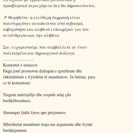
προσβλητικό περιεχόμενο δεν θα δημοσιεύονται.
📌 Θυμηθείτε: η ελεύθερη έκφραση είναι
πολύτιμη όταν συνοδεύεται από σεβασμό,
σοβαρότητα και αληθινό ενδιαφέρον για τον
συνάνθρωπο και την αλήθεια.
Σας ευχαριστούμε που συμβάλλετε σε έναν
πολιτισμένο και δημιουργικό διάλογο.
..........................
Komentet e lexuesve
Faqja jonë promovon dialogun e qytetëruar dhe
shkëmbimin e frytshëm të mendimeve. Ju lutemi, para
se të komentoni:
Tregoni mirësjellje dhe respekt ndaj çdo
bashkëbiseduesi.
Shmangni fjalët fyese apo përçmuese.
Mbështetni mendimet tuaja me argumente dhe frymë
bashkëpunimi.