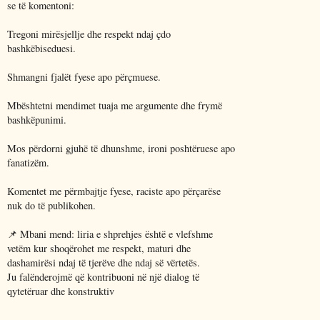
se të komentoni:
Tregoni mirësjellje dhe respekt ndaj çdo
bashkëbiseduesi.
Shmangni fjalët fyese apo përçmuese.
Mbështetni mendimet tuaja me argumente dhe frymë
bashkëpunimi.
Mos përdorni gjuhë të dhunshme, ironi poshtëruese apo
fanatizëm.
Komentet me përmbajtje fyese, raciste apo përçarëse
nuk do të publikohen.
📌 Mbani mend: liria e shprehjes është e vlefshme
vetëm kur shoqërohet me respekt, maturi dhe
dashamirësi ndaj të tjerëve dhe ndaj së vërtetës.
Ju falënderojmë që kontribuoni në një dialog të
qytetëruar dhe konstruktiv