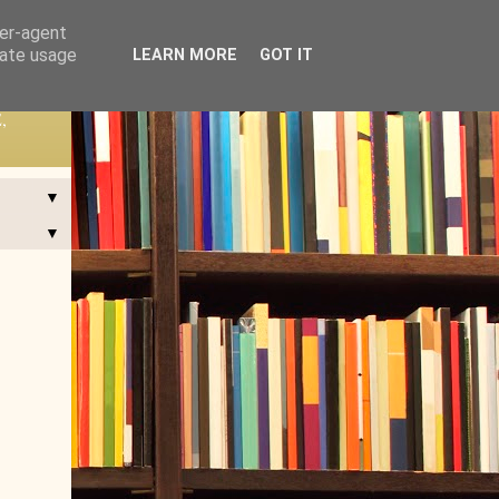
ser-agent
rate usage
LEARN MORE
GOT IT
,
▼
▼