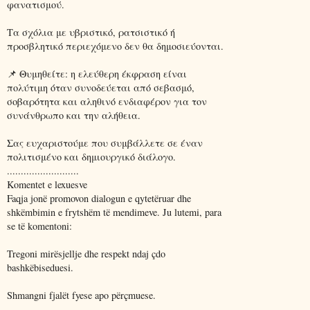
φανατισμού.
Τα σχόλια με υβριστικό, ρατσιστικό ή
προσβλητικό περιεχόμενο δεν θα δημοσιεύονται.
📌 Θυμηθείτε: η ελεύθερη έκφραση είναι
πολύτιμη όταν συνοδεύεται από σεβασμό,
σοβαρότητα και αληθινό ενδιαφέρον για τον
συνάνθρωπο και την αλήθεια.
Σας ευχαριστούμε που συμβάλλετε σε έναν
πολιτισμένο και δημιουργικό διάλογο.
..........................
Komentet e lexuesve
Faqja jonë promovon dialogun e qytetëruar dhe
shkëmbimin e frytshëm të mendimeve. Ju lutemi, para
se të komentoni:
Tregoni mirësjellje dhe respekt ndaj çdo
bashkëbiseduesi.
Shmangni fjalët fyese apo përçmuese.