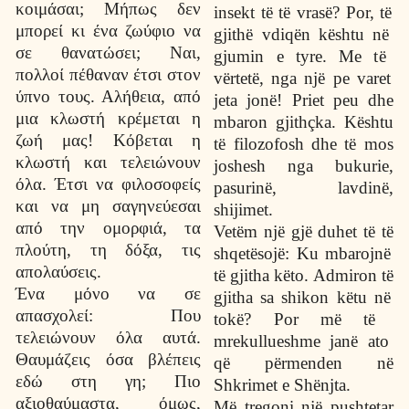
κοιμάσαι; Μήπως δεν
insekt t
ë
t
ë
vras
ë
? Por, t
ë
μπορεί κι ένα ζωύφιο να
gjith
ë
vdiq
ë
n k
ë
shtu n
ë
σε θανατώσει; Ναι,
gjumin e tyre. Me t
ë
πολλοί πέθαναν έτσι στον
v
ë
rtet
ë
, nga nj
ë
pe varet
ύπνο τους. Αλήθεια, από
jeta jon
ë
! Priet peu dhe
μια κλωστή κρέμεται η
mbaron gjith
ç
ka. K
ë
shtu
ζωή μας! Κόβεται η
t
ë
filozofosh dhe t
ë
mos
κλωστή και τελειώνουν
joshesh nga bukurie,
όλα. Έτσι να φιλοσοφείς
pasurin
ë
, lavdin
ë
,
και να μη σαγηνεύεσαι
shijimet.
από την ομορφιά, τα
Vet
ë
m nj
ë
gj
ë
duhet t
ë
t
ë
πλούτη, τη δόξα, τις
shqet
ë
soj
ë
: Ku mbarojn
ë
απολαύσεις.
t
ë
gjitha k
ë
to. Admiron t
ë
Ένα μόνο να σε
gjitha sa shikon k
ë
tu n
ë
απασχολεί: Που
tok
ë
? Por m
ë
t
ë
τελειώνουν όλα αυτά.
mrekullueshme jan
ë
ato
Θαυμάζεις όσα βλέπεις
q
ë
p
ë
rmenden n
ë
εδώ στη γη; Πιο
Shkrimet e Sh
ë
njta.
αξιοθαύμαστα, όμως,
M
ë
tregoni nj
ë
pushtetar