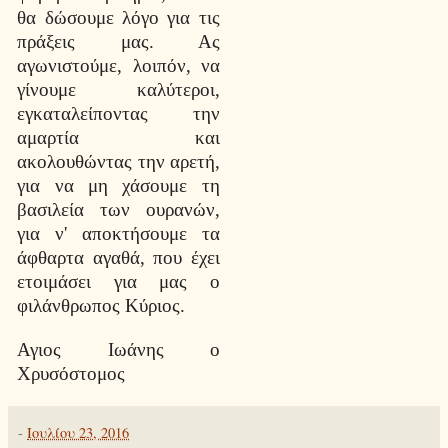
θα δώσουμε λόγο για τις
πράξεις μας. Ας
αγωνιστούμε, λοιπόν, να
γίνουμε καλύτεροι,
εγκαταλείποντας την
αμαρτία και
ακολουθώντας την αρετή,
για να μη χάσουμε τη
βασιλεία των ουρανών,
για ν' αποκτήσουμε τα
άφθαρτα αγαθά, που έχει
ετοιμάσει για μας ο
φιλάνθρωπος Κύριος.
Αγιος Ιωάνης ο
Χρυσόστομος
-
Ιουλίου 23, 2016