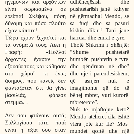
ηγεμόνων και αρχόντων
udh
ë
heq
ë
sish dhe
είναι σωριασμένα σε
pushtetar
ë
sh jan
ë
kthyer
ερείπια! Σκέψου, πόση
n
ë
g
ë
rmadha! Mendo, se
δύναμη και πόσο πλούτο
sa fuqi dhe sa pasuri
είχαν κάποτε!
kishin dikur! Tani jan
ë
Τώρα έχουν ξεχαστεί και
harruar dhe emrat e tyre.
τα ονόματά τους. Λέει η
Thot
ë
Shkrimi i Sh
ë
njt
ë
:
Γραφή: «Πολλοί
“Shum
ë
pushtetar
ë
άρχοντες έχασαν την
humb
ë
n pushtetin e tyre
εξουσία τους και κάθησαν
dhe q
ë
ndruan n
ë
dhe”
στο χώμα" κι ένας
dhe nj
ë
i par
ë
nd
ë
sish
ë
m,
άσημος, που κανείς δεν
q
ë
asnjeri nuk e
φανταζόταν ότι θα γίνει
imagjinonte q
ë
do t
ë
βασιλιάς, φόρεσε
b
ë
hej mbret, vuri kuror
ë
στέμμα» .
mbret
ë
rore”.
Nuk t
ë
mjaftojn
ë
k
ë
to?
Δεν σου φτάνουν αυτά;
Mendo at
ë
here, cila
ë
sht
ë
Συλλογίσου τότε, ποιά
vlera jote kur fle? Mos
είναι η αξία σου όταν
mundet qoft
ë
dhe nj
ë