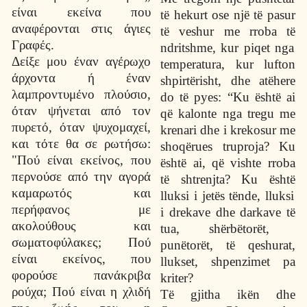
είναι εκείνα που
t
ë
hekurt ose nj
ë
t
ë
pasur
αναφέρονται στις άγιες
t
ë
veshur me rroba t
ë
Γραφές.
ndritshme, kur piqet nga
Δείξε μου έναν αγέρωχο
temperatura, kur lufton
άρχοντα ή έναν
shpirt
ë
risht, dhe at
ë
here
λαμπροντυμένο πλούσιο,
do t
ë
pyes: “Ku
ë
sht
ë
ai
όταν ψήνεται από τον
q
ë
kalonte nga tregu me
πυρετό, όταν ψυχομαχεί,
krenari dhe i krekosur me
και τότε θα σε ρωτήσω:
shoq
ë
rues truproja? Ku
"Πού είναι εκείνος, που
ë
sht
ë
ai, q
ë
vishte rroba
περνούσε από την αγορά
t
ë
shtrenjta? Ku
ë
sht
ë
καμαρωτός και
lluksi i jet
ë
s t
ë
nde, lluksi
περήφανος με
i drekave dhe darkave t
ë
ακολούθους και
tua, sh
ë
rb
ë
tor
ë
t,
σωματοφύλακες; Πού
pun
ë
tor
ë
t, t
ë
qeshurat,
είναι εκείνος, που
llukset, shpenzimet pa
φορούσε πανάκριβα
kriter?
ρούχα; Πού είναι η χλιδή
T
ë
gjitha ik
ë
n dhe