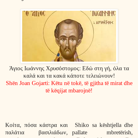
Άγιος Ιωάννης Χρυσόστομος: Εδώ στη γή, όλα τα
καλά και τα κακά κάποτε τελειώνουν!
Sh
ë
n Joan Gojarti: K
ë
tu n
ë
tok
ë
, t
ë
gjitha t
ë
mirat dhe
t
ë
k
ë
qijat mbarojn
ë
!
Κοίτα, πόσα κάστρα και
Shiko sa k
ë
shtjella dhe
παλάτια βασιλιάδων,
pallate mbret
ë
rish,