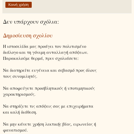
Κοινή χρήση
Δεν υπάρχουν σχόλια:
Δημοσίευση σχολίου
Η ιστοσελίδα μας προάγει τον πολιτισμένο
διάλογο και τη γόνιμη ανταλλαγή απόψεων.
Παρακαλούμε θερμά, πριν σχολιάσετε:
Να διατηρείτε ευγένεια και σεβασμό προς όλους
τους συνομιλητές.
Να αποφεύγετε προσβλητικούς ή υποτιμητικούς
χαρακτηρισμούς.
Να στηρίζετε τις απόψεις σας με επιχειρήματα
και καλή διάθεση.
Να μην κάνετε χρήση λεκτικής βίας, ειρωνείας ή
φανατισμού.