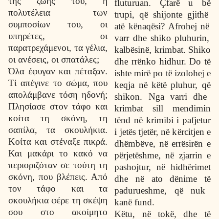
της ζωής του, η
fluturuan.
Ç
far
ë
u b
ë
πολυτέλεια των
trupi, q
ë
shijonte gjith
ë
συμποσίων του, οι
at
ë
k
ë
naq
ë
si? Afrohej n
ë
υπηρέτες, οι
varr dhe shiko pluhurin,
παρατρεχάμενοι, τα γέλια,
kalb
ë
sin
ë
, krimbat. Shiko
οι ανέσεις, οι σπατάλες;
dhe rr
ë
nko hidhur. Do t
ë
Όλα έφυγαν και πέταξαν.
ishte mir
ë
po t
ë
izolohej e
Τί απέγινε το σώμα, που
keqja n
ë
k
ë
t
ë
pluhur, q
ë
απολάμβανε τόση ηδονή;
shikon. Nga varri dhe
Πλησίασε στον τάφο και
krimbat sill mendimin
κοίτα τη σκόνη, τη
t
ë
nd n
ë
krimibi i pafjetur
σαπίλα, τα σκουλήκια.
i jet
ë
s tjet
ë
r, n
ë
k
ë
rcitjen e
Κοίτα και στέναξε πικρά.
dh
ë
mb
ë
ve, n
ë
err
ë
sir
ë
n e
Και μακάρι το κακό να
p
ë
rjet
ë
shme, n
ë
zjarrin e
περιοριζόταν σε τούτη τη
pashojtur, n
ë
hidh
ë
rimet
σκόνη, που βλέπεις. Από
dhe n
ë
ato d
ë
nime t
ë
τον τάφο και τα
padurueshme, q
ë
nuk
σκουλήκια φέρε τη σκέψη
kan
ë
fund.
σου στο ακοίμητο
K
ë
tu, n
ë
tok
ë
, dhe t
ë