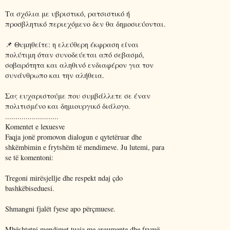
Τα σχόλια με υβριστικό, ρατσιστικό ή
προσβλητικό περιεχόμενο δεν θα δημοσιεύονται.
📌 Θυμηθείτε: η ελεύθερη έκφραση είναι
πολύτιμη όταν συνοδεύεται από σεβασμό,
σοβαρότητα και αληθινό ενδιαφέρον για τον
συνάνθρωπο και την αλήθεια.
Σας ευχαριστούμε που συμβάλλετε σε έναν
πολιτισμένο και δημιουργικό διάλογο.
..........................
Komentet e lexuesve
Faqja jonë promovon dialogun e qytetëruar dhe
shkëmbimin e frytshëm të mendimeve. Ju lutemi, para
se të komentoni:
Tregoni mirësjellje dhe respekt ndaj çdo
bashkëbiseduesi.
Shmangni fjalët fyese apo përçmuese.
Mbështetni mendimet tuaja me argumente dhe frymë