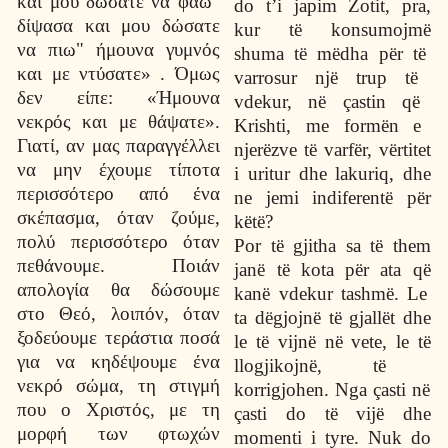
και μου δώσατε να φάω"
do t’i japim Zotit, pra,
δίψασα και μου δώσατε
kur t
ë
konsumojm
ë
να πιω" ήμουνα γυμνός
shuma t
ë
m
ë
dha p
ë
r t
ë
και με ντύσατε» . Όμως
varrosur nj
ë
trup t
ë
δεν είπε: «Ήμουνα
vdekur, n
ë
ç
astin q
ë
νεκρός και με θάψατε».
Krishti, me form
ë
n e
Γιατί, αν μας παραγγέλλει
njer
ë
zve t
ë
varf
ë
r, v
ë
rtitet
να μην έχουμε τίποτα
i uritur dhe lakuriq, dhe
περισσότερο από ένα
ne jemi indiferent
ë
p
ë
r
σκέπασμα, όταν ζούμε,
k
ë
t
ë
?
πολύ περισσότερο όταν
Por t
ë
gjitha sa t
ë
them
πεθάνουμε. Ποιάν
jan
ë
t
ë
kota p
ë
r ata q
ë
απολογία θα δώσουμε
kan
ë
vdekur tashm
ë
. Le
στο Θεό, λοιπόν, όταν
ta d
ë
gjojn
ë
t
ë
gjall
ë
t dhe
ξοδεύουμε τεράστια ποσά
le t
ë
vijn
ë
n
ë
vete, le t
ë
για να κηδέψουμε ένα
llogjikojn
ë
, t
ë
νεκρό σώμα, τη στιγμή
korrigjohen. Nga
ç
asti n
ë
που ο Χριστός, με τη
ç
asti do t
ë
vij
ë
dhe
μορφή των φτωχών
momenti i tyre. Nuk do