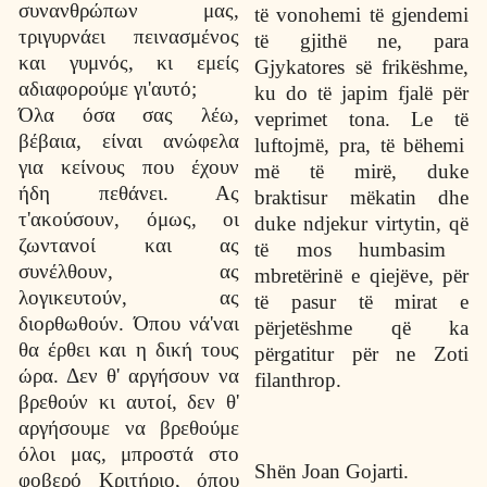
συνανθρώπων μας,
t
ë
vonohemi t
ë
gjendemi
τριγυρνάει πεινασμένος
t
ë
gjith
ë
ne, para
και γυμνός, κι εμείς
Gjykatores s
ë
frik
ë
shme,
αδιαφορούμε γι'αυτό;
ku do t
ë
japim fjal
ë
p
ë
r
Όλα όσα σας λέω,
veprimet tona. Le t
ë
βέβαια, είναι ανώφελα
luftojm
ë
, pra, t
ë
b
ë
hemi
για κείνους που έχουν
m
ë
t
ë
mir
ë
, duke
ήδη πεθάνει. Ας
braktisur m
ë
katin dhe
τ'ακούσουν, όμως, οι
duke ndjekur virtytin, q
ë
ζωντανοί και ας
t
ë
mos humbasim
συνέλθουν, ας
mbret
ë
rin
ë
e qiej
ë
ve, p
ë
r
λογικευτούν, ας
t
ë
pasur t
ë
mirat e
διορθωθούν. Όπου νά'ναι
p
ë
rjet
ë
shme q
ë
ka
θα έρθει και η δική τους
p
ë
rgatitur p
ë
r ne Zoti
ώρα. Δεν θ' αργήσουν να
filanthrop.
βρεθούν κι αυτοί, δεν θ'
αργήσουμε να βρεθούμε
όλοι μας, μπροστά στο
Sh
ë
n Joan Gojarti.
φοβερό Κριτήριο, όπου