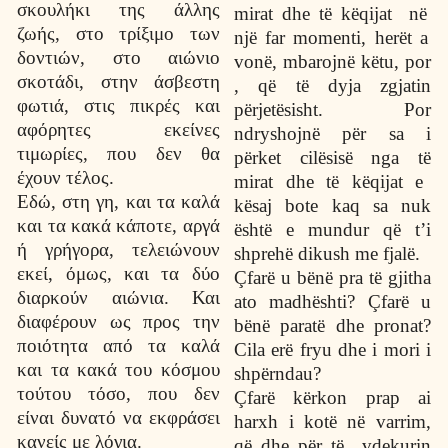
σκουλήκι της άλλης
mirat dhe t
ë
k
ë
qijat n
ë
ζωής, στο τρίξιμο των
nj
ë
far momenti, her
ë
t a
δοντιών, στο αιώνιο
von
ë
, mbarojn
ë
k
ë
tu, por
σκοτάδι, στην άσβεστη
, q
ë
t
ë
dyja zgjatin
φωτιά, στις πικρές και
p
ë
rjet
ë
sisht. Por
αφόρητες εκείνες
ndryshojn
ë
p
ë
r sa i
τιμωρίες, που δεν θα
p
ë
rket cil
ë
sis
ë
nga t
ë
έχουν τέλος.
mirat dhe t
ë
k
ë
qijat e
Εδώ, στη γη, και τα καλά
k
ë
saj bote kaq sa nuk
και τα κακά κάποτε, αργά
ë
sht
ë
e mundur q
ë
t’i
ή γρήγορα, τελειώνουν
shpreh
ë
dikush me fjal
ë
.
εκεί, όμως, και τα δύο
Ç
far
ë
u b
ë
n
ë
pra t
ë
gjitha
διαρκούν αιώνια. Και
ato madh
ë
shti?
Ç
far
ë
u
διαφέρουν ως προς την
b
ë
n
ë
parat
ë
dhe pronat?
ποιότητα από τα καλά
Cila er
ë
fryu dhe i mori i
και τα κακά του κόσμου
shp
ë
rndau?
τούτου τόσο, που δεν
Ç
far
ë
k
ë
rkon prap ai
είναι δυνατό να εκφράσει
harxh i kot
ë
n
ë
varrim,
κανείς με λόγια.
q
ë
dhe p
ë
r t
ë
vdekurin