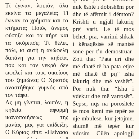
Τί έγιναν, λοιπόν, όλα
nuk
ë
sht
ë
i dobish
ë
m por
εκείνα τα μεγαλεία; Τί
dhe t
ë
af
ë
rmit i d
ë
mton?
έγιναν τα χρήματα και τα
Krishti u ngjall lakuriq
κτήματα; Ποιός άνεμος
prej varit. Le t
ë
mos
φύσηξε και τα πήρε και
b
ë
het, pra, varrimi shkak
τα σκόρπισε; Τί θέλει,
i k
ë
naq
ë
sis
ë
s
ë
manis
ë
πάλι, κι αυτή η ανώφελη
son
ë
p
ë
r t’u demostruar.
δαπάνη για την κηδεία,
Zoti tha: “Pata uri dhe
που και τον νεκρό δεν
m
ë
dhat
ë
t
ë
ha pata etjee
ωφελεί και τους οικείους
m
ë
dhat
ë
t
ë
pij” isha
του ζημιώνει; Ο Χριστός
lakuriq dhe m
ë
vesh
ë
t”.
αναστήθηκε γυμνός από
Por nuk tha: “Isha i
τον τάφο.
vdekur dhe m
ë
varros
ë
t”.
Ας μη γίνεται, λοιπόν, η
Sepse, nqs na porosit
ë
te
κηδεία αφορμή
t
ë
mos kemi m
ë
tep
ë
r se
ικανοποιήσεως της
nj
ë
mbules
ë
, kur jetojm
ë
,
μανίας μας για επίδειξη.
shum
ë
m
ë
tep
ë
r kur
Ο Κύριος είπε: «Πείνασα
vdesim. Cil
ë
n apologji