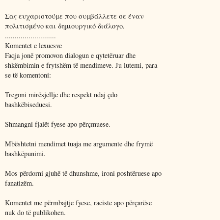
Σας ευχαριστούμε που συμβάλλετε σε έναν
πολιτισμένο και δημιουργικό διάλογο.
..........................
Komentet e lexuesve
Faqja jonë promovon dialogun e qytetëruar dhe
shkëmbimin e frytshëm të mendimeve. Ju lutemi, para
se të komentoni:
Tregoni mirësjellje dhe respekt ndaj çdo
bashkëbiseduesi.
Shmangni fjalët fyese apo përçmuese.
Mbështetni mendimet tuaja me argumente dhe frymë
bashkëpunimi.
Mos përdorni gjuhë të dhunshme, ironi poshtëruese apo
fanatizëm.
Komentet me përmbajtje fyese, raciste apo përçarëse
nuk do të publikohen.