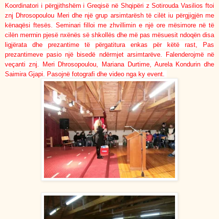
Koordinatori i përgjithshëm i Greqisë në Shqipëri z Sotirouda Vasilios ftoi
znj Dhrosopoulou Meri dhe një grup arsimtarësh të cilët iu përgjigjën me
kënaqësi ftesës. Seminari filloi me zhvillimin e një ore mësimore në të
cilën merrnin pjesë nxënës së shkollës dhe më pas mësuesit ndoqën disa
ligjërata dhe prezantime të përgatitura enkas për këtë rast, Pas
prezantimeve pasio një bisedë ndërmjet arsimtarëve. Falenderojmë në
veçanti znj. Meri Dhrosopoulou, Mariana Durtime, Aurela Kondurin dhe
Saimira Gjapi. Pasojnë fotografi dhe video nga ky event.