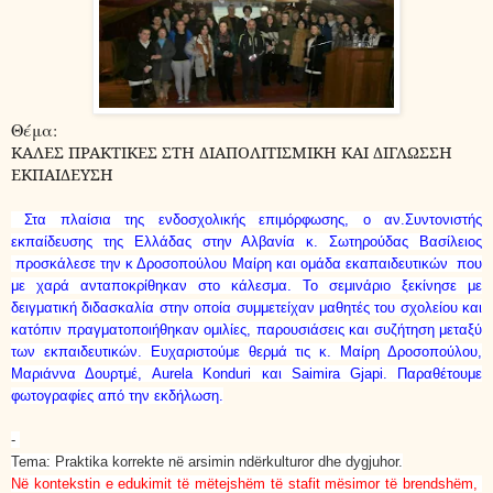
Θέμα:
ΚΑΛΕΣ ΠΡΑΚΤΙΚΕΣ ΣΤΗ ΔΙΑΠΟΛΙΤΙΣΜΙΚΗ ΚΑΙ ΔΙΓΛΩΣΣΗ
ΕΚΠΑΙΔΕΥΣΗ
Στα πλαίσια της ενδοσχολικής επιμόρφωσης, ο αν.Συντονιστής
εκπαίδευσης της Ελλάδας στην Αλβανία κ. Σωτηρούδας Βασίλειος
προσκάλεσε την κ Δροσοπούλου Μαίρη και ομάδα εκαπαιδευτικών που
με χαρά ανταποκρίθηκαν στο κάλεσμα. Το σεμινάριο ξεκίνησε με
δειγματική διδασκαλία στην οποία συμμετείχαν μαθητές του σχολείου και
κατόπιν πραγματοποιήθηκαν ομιλίες, παρουσιάσεις και συζήτηση μεταξύ
των εκπαιδευτικών. Ευχαριστούμε θερμά τις κ. Μαίρη Δροσοπούλου,
Μαριάννα Δουρτμέ, Aurela Konduri και Saimira Gjapi. Παραθέτουμε
φωτογραφίες από την εκδήλωση.
-
Tema
:
Praktika korrekte në arsimin ndërkulturor dhe dy
gjuhor.
Në kontekstin e edukimit të mëtejshëm të stafit mësimor të brendshëm,