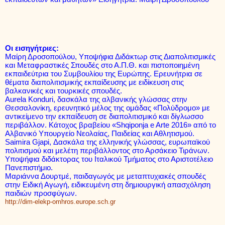
Οι εισηγήτριες:
Μαίρη Δροσοπούλου, Υποψήφια Διδάκτωρ στις Διαπολιτισμικές
και Μεταφραστικές Σπουδές στο Α.Π.Θ. και πιστοποιημένη
εκπαιδεύτρια του Συμβουλίου της Ευρώπης. Ερευνήτρια σε
θέματα διαπολιτισμικής εκπαίδευσης με ειδίκευση στις
βαλκανικές και τουρκικές σπουδές.
Aurela
Konduri
, δασκάλα της αλβανικής γλώσσας στην
Θεσσαλονίκη, ερευνητικό μέλος της ομάδας «Πολύδρομο» με
αντικείμενο την εκπαίδευση σε διαπολιτισμικό και δίγλωσσο
περιβάλλον. Κάτοχος βραβείου «
Shqiponja
e
Arte
2016» από το
Αλβανικό Υπουργείο Νεολαίας, Παιδείας και Αθλητισμού.
Saimira
Gjapi
, Δασκάλα της ελληνικής γλώσσας, ευρωπαϊκού
πολιτισμού και μελέτη περιβάλλοντος στο Αρσάκειο Τιράνων.
Υποψήφια διδάκτορας του Ιταλικού Τμήματος στο Αριστοτέλειο
Πανεπιστήμιο.
Μαριάννα Δουρτμέ, παιδαγωγός με μεταπτυχιακές σπουδές
στην Ειδική Αγωγή, ειδικευμένη στη δημιουργική απασχόληση
παιδιών προσφύγων.
http://dim-elekp-omhros.europe.sch.gr