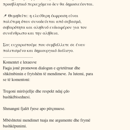
προσβλητικό περιεχόμενο δεν θα δημοσιεύονται.
📌 Θυμηθείτε: η ελεύθερη έκφραση είναι
πολύτιμη όταν συνοδεύεται από σεβασμό,
σοβαρότητα και αληθινό ενδιαφέρον για τον
συνάνθρωπο και την αλήθεια.
Σας ευχαριστούμε που συμβάλλετε σε έναν
πολιτισμένο και δημιουργικό διάλογο.
..........................
Komentet e lexuesve
Faqja jonë promovon dialogun e qytetëruar dhe
shkëmbimin e frytshëm të mendimeve. Ju lutemi, para
se të komentoni:
Tregoni mirësjellje dhe respekt ndaj çdo
bashkëbiseduesi.
Shmangni fjalët fyese apo përçmuese.
Mbështetni mendimet tuaja me argumente dhe frymë
bashkëpunimi.