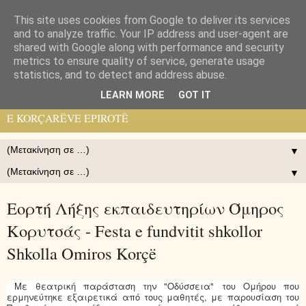
This site uses cookies from Google to deliver its services
Pelasgos K.
and to analyze traffic. Your IP address and user-agent are
shared with Google along with performance and security
metrics to ensure quality of service, generate usage
ΗΛΕΚΤΡΟΝΙΚΉ ΕΦΗΜΕΡΙΣ ΠΟΛΙΤΙΣΤΙΚΉ ΙΣΤΟΡΙΚΉ
statistics, and to detect and address abuse.
ΟΡΘΌΔΟΞΗ ΤΩΝ ΚΟΡΥΤΣΑΙΩΝ ΗΠΕΙΡΩΤΏΝ - GAZETË
LEARN MORE
GOT IT
ELEKTRONIKE, KULTURORE, HISTORIKE, ORTHODHOKSE
E KORÇARËVE EPIROTË
▼
▼
Εορτή Λήξης εκπαιδευτηρίων Όμηρος
Κορυτσάς - Festa e fundvitit shkollor
Shkolla Omiros Korçë
Με θεατρική παράσταση την "Οδύσσεια" του Ομήρου που
ερμηνεύτηκε εξαιρετικά από τους μαθητές, με παρουσίαση του