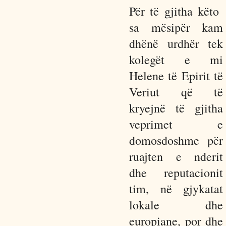
Për të gjitha këto
sa mësipër kam
dhënë urdhër tek
kolegët e mi
Helene të Epirit të
Veriut që të
kryejnë të gjitha
veprimet e
domosdoshme për
ruajten e nderit
dhe reputacionit
tim, në gjykatat
lokale dhe
europiane, por dhe