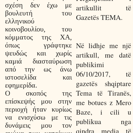
σχέση δεν έχω με
artikullit të
βουλευτή του
Gazetës TEMA.
ελληνικού
κοινοβουλίου, του
κόμματος της ΧΑ,
Në lidhje me një
όπως γράφτηκε
ψευδώς και χωρίς
artikull, me datë
καμιά διασταύρωση
publikimi
από την ως άνω
06/10/2017, të
ιστοσελίδα και
gazetës shqiptare
εφημερίδα.
Tema të Tiranës,
Ο σκοπός της
επίσκεψής μου στην
me botues z Mero
περιοχή ήταν κυρίως
Baze, i cili u
να ενισχύσω με τις
publikua nga
δυνάμεις μου τον
qindra media të