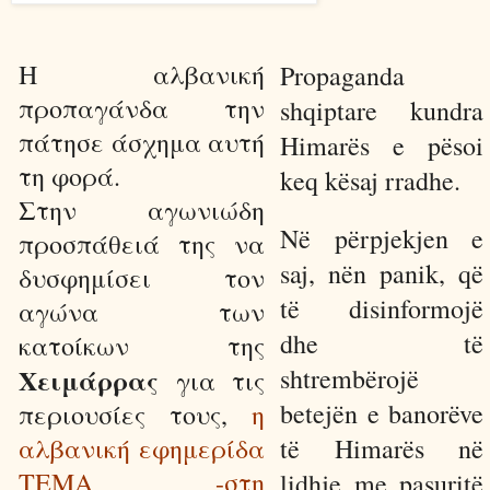
Η αλβανική
Propaganda
προπαγάνδα την
shqiptare kundra
πάτησε άσχημα αυτή
Himarës e pësoi
τη φορά.
keq kësaj rradhe.
Στην αγωνιώδη
Në përpjekjen e
προσπάθειά της να
saj, nën panik, që
δυσφημίσει τον
të disinformojë
αγώνα των
dhe të
κατοίκων της
Χειμάρρας
shtrembërojë
για τις
betejën e banorëve
περιουσίες τους,
η
αλβανική εφημερίδα
të Himarës në
TEMA -στη
lidhje me pasuritë