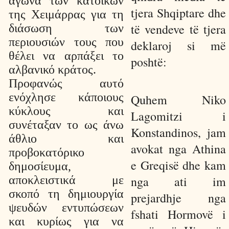
αγώνα των κατοίκων
tjera Shqiptare dhe
της Χειμάρρας για τη
të vendeve të tjera
διάσωση των
περιουσιών τους που
deklaroj si më
θέλει να αρπάξει το
poshtë:
αλβανικό κράτος.
Προφανώς αυτό
ενόχλησε κάποιους
Quhem Niko
κύκλους και
Lagomitzi i
συνέταξαν το ως άνω
Konstandinos, jam
άθλιο και
avokat nga Athina
προβοκατόρικο
e Greqisë dhe kam
δημοσίευμα,
αποκλειστικά με
nga ati im
σκοπό τη δημιουργία
prejardhje nga
ψευδών εντυπώσεων
fshati Hormovë i
και κυρίως για να