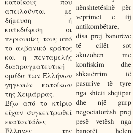
κατοίκους που
nënshtetësinë për
απειλούνται με
veprimet e tij
δήμευση ή
antikombëtare,
κατεδάφιση οι
disa prej banorëve
περιουσίες τους από
të cilët sot
το αλβανικό κράτος
akuzohen me
και η πενταμελής
konfiskim dhe
διαπραγματευτική
shkatërrim të
ομάδα των Ελλήνων
pasurive të tyre
γηγενών κατοίκων
nga shteti shqitpar
της Χειμάρρας.
dhe një gurp
Έξω από το κτίριο
negociatorësh prej
είχαν συγκεντρωθεί
pesë vetësh nga
εκατοντάδες
Έλληνες της
banorët helen