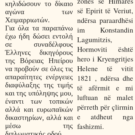
zonës së Himarës
κηλιδώσουν το δίκαιο
së Epirit të Veriut,
αγώνα των
ndërsa paraardhësi
Χειμαρριωτών.
Για όλα τα παραπάνω
im Konstandin
έχω ήδη δώσει εντολή
Lagumitzis,
σε συναδέλφους
Hormoviti është
Έλληνες δικηγόρους
hero i Kryengritjes
της Βόρειας Ηπείρου
Helene të vitit
να προβούν σε όλες τις
απαραίτητες ενέργειες
1821 , ndërsa dhe
διαφύλαξης της τιμής
të afërmit e mi
και της υπόληψης μου,
luftuan në malet
έναντι των τοπικών
përreth për çlirmin
αλλά και ευρωπαϊκών
e atdheut nga
δικαστηρίων, αλλά και
fashizmi.
μέσω της
διπλωματικής οδού.