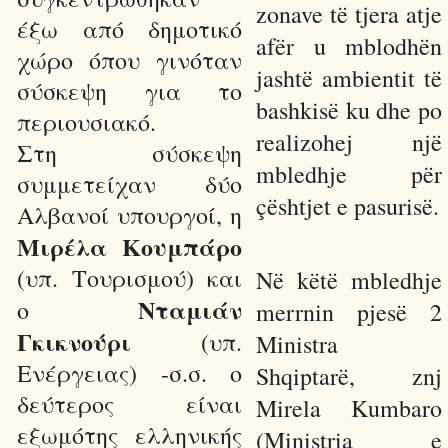
zonave të tjera atje
έξω από δημοτικό
afër u mblodhën
χώρο όπου γινόταν
jashtë ambientit të
σύσκεψη για το
bashkisë ku dhe po
περιουσιακό.
realizohej një
Στη σύσκεψη
mbledhje për
συμμετείχαν δύο
çështjet e pasurisë.
Αλβανοί υπουργοί, η
Μιρέλα Κουμπάρο
(υπ. Τουρισμού) και
Në këtë mbledhje
Νταμιάν
ο
merrnin pjesë 2
Γκικνούρι
(υπ.
Ministra
Ενέργειας) -σ.σ. ο
Shqiptarë, znj
δεύτερος είναι
Mirela Kumbaro
εξωμότης ελληνικής
(Ministria e