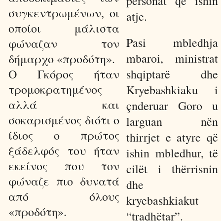
personat që ishin
συγκεντρωμένων, οι
atje.
οποίοι μάλιστα
Pasi mbledhja
φώναζαν τον
mbaroi, ministrat
δήμαρχο «προδότη».
Ο Γκόρος ήταν
shqiptarë dhe
τρομοκρατημένος
Kryebashkiaku i
αλλά και
çnderuar Goro u
σοκαρισμένος διότι ο
larguan nën
ίδιος ο πρώτος
thirrjet e atyre që
ξάδελφός του ήταν
ishin mbledhur, të
εκείνος που τον
cilët i thërrisnin
φώναζε πιο δυνατά
dhe
από όλους
kryebashkiakut
«προδότη».
“tradhëtar”.