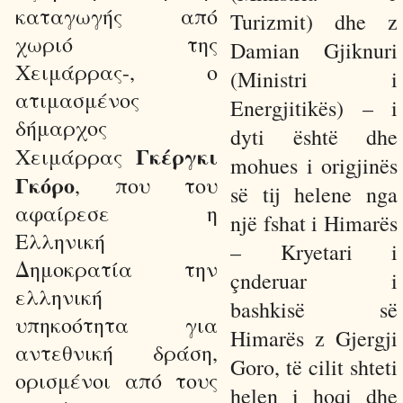
καταγωγής από
Turizmit) dhe z
χωριό της
Damian Gjiknuri
Χειμάρρας-, ο
(Ministri i
ατιμασμένος
Energjitikës) – i
δήμαρχος
dyti është dhe
Γκέργκι
Χειμάρρας
mohues i origjinës
Γκόρο
, που του
së tij helene nga
αφαίρεσε η
një fshat i Himarës
Ελληνική
– Kryetari i
Δημοκρατία την
çnderuar i
ελληνική
bashkisë së
υπηκοότητα για
Himarës z Gjergji
αντεθνική δράση,
Goro, të cilit shteti
ορισμένοι από τους
helen i hoqi dhe