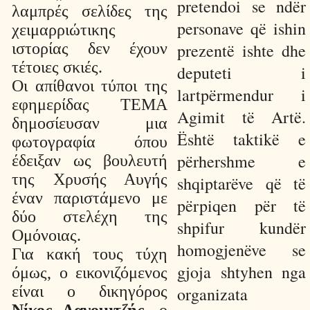
pretendoi se ndër
λαμπρές σελίδες της
personave që ishin
χειμαρριώτικης
ιστορίας δεν έχουν
prezentë ishte dhe
τέτοιες σκιές.
deputeti i
Οι απίθανοι τύποι της
lartpërmendur i
εφημερίδας TEMA
Agimit të Artë.
δημοσίευσαν μια
Është taktikë e
φωτογραφία όπου
përhershme e
έδειξαν ως βουλευτή
της Χρυσής Αυγής
shqiptarëve që të
έναν παριστάμενο με
përpiqen për të
δύο στελέχη της
shpifur kundër
Ομόνοιας.
homogjenëve se
Για κακή τους τύχη
gjoja shtyhen nga
όμως, ο εικονιζόμενος
είναι ο δικηγόρος
organizata
Νίκος Λαγομιτζής
, ο