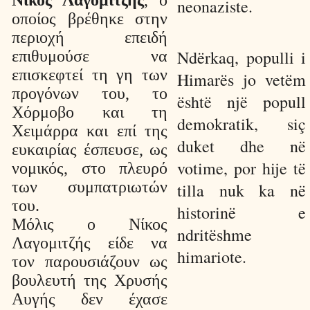
neonaziste.
οποίος βρέθηκε στην
περιοχή επειδή
Ndërkaq, populli i
επιθυμούσε να
επισκεφτεί τη γη των
Himarës jo vetëm
προγόνων του, το
është një popull
Χόρμοβο και τη
demokratik, siç
Χειμάρρα και επί της
duket dhe në
ευκαιρίας έσπευσε, ως
votime, por hije të
νομικός, στο πλευρό
των συμπατριωτών
tilla nuk ka në
του.
historinë e
Μόλις ο Νίκος
ndritëshme
Λαγομιτζής είδε να
himariote.
τον παρουσιάζουν ως
βουλευτή της Χρυσής
Αυγής δεν έχασε