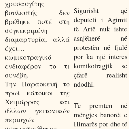
χρυσαυγίτης
Sigurisht që
βουλευτής δεν
deputeti i Agimit
βρέθηκε ποτέ στη
të Artë nuk ishte
συγκεκριμένη
asnjëherë në
διαμαρτυρία, αλλά
protestën në fjalë
έχει…
por ka një interes
κωμικοτραγικό
komikotragjik se
ενδιαφέρον το τι
συνέβη.
çfarë realisht
Την Παρασκευή το
ndodhi.
πρωί κάτοικοι της
Χειμάρρας και
Të premten në
άλλων γειτονικών
mëngjes banorët e
περιοχών
Himarës por dhe të
συγκεντρώθηκαν