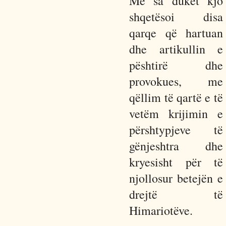
Me sa duket kjo
shqetësoi disa
qarqe që hartuan
dhe artikullin e
pështirë dhe
provokues, me
qëllim të qartë e të
vetëm krijimin e
përshtypjeve të
gënjeshtra dhe
kryesisht për të
njollosur betejën e
drejtë të
Himariotëve.