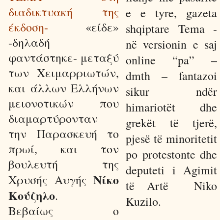
διαδικτυακή της
e e tyre, gazeta
έκδοση-
«είδε»
shqiptare Tema -
-δηλαδή
në versionin e saj
φαντάστηκε- μεταξύ
online “pa” –
των Χειμαρριωτών,
dmth – fantazoi
και άλλων Ελλήνων
sikur ndër
μειονοτικών που
himariotët dhe
διαμαρτύρονταν
grekët të tjerë,
την Παρασκευή το
pjesë të minoritetit
πρωί, και τον
po protestonte dhe
βουλευτή της
deputeti i Agimit
Νίκο
Χρυσής Αυγής
të Artë
Niko
Κούζηλο
.
Kuzilo.
Βεβαίως ο