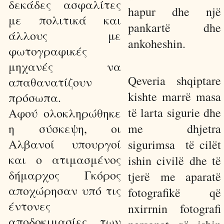
δεκάδες ασφαλίτες
hapur dhe një
με πολιτικά και
pankartë dhe
άλλους με
ankoheshin.
φωτογραφικές
μηχανές να
Qeveria shqiptare
απαθανατίζουν
kishte marrë masa
πρόσωπα.
të larta sigurie dhe
Αφού ολοκληρώθηκε
η σύσκεψη, οι
me dhjetra
Αλβανοί υπουργοί
sigurimsa
të cilët
και ο ατιμασμένος
ishin civilë dhe të
δήμαρχος Γκόρος
tjerë me aparatë
αποχώρησαν υπό τις
fotografikë që
έντονες
nxirrnin fotografi
αποδοκιμασίες των