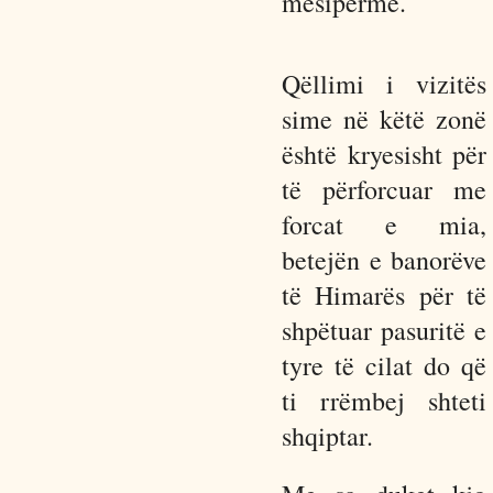
mësipërme.
Qëllimi i vizitës
sime në këtë zonë
është kryesisht për
të përforcuar me
forcat e mia,
betejën e banorëve
të Himarës për të
shpëtuar pasuritë e
tyre të cilat do që
ti rrëmbej shteti
shqiptar.