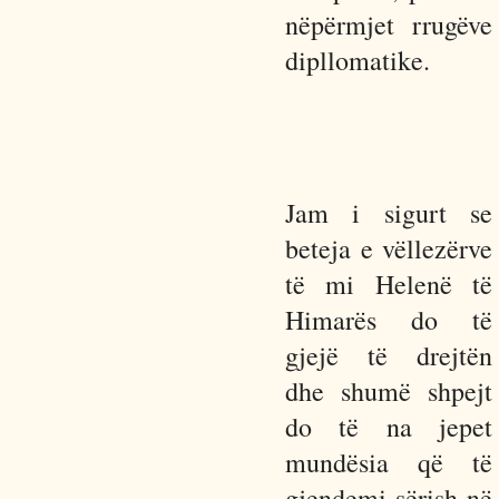
nëpërmjet rrugëve
dipllomatike.
Jam i sigurt se
beteja e vëllezërve
të mi Helenë të
Himarës do të
gjejë të drejtën
dhe shumë shpejt
do të na jepet
mundësia që të
gjendemi sërish në