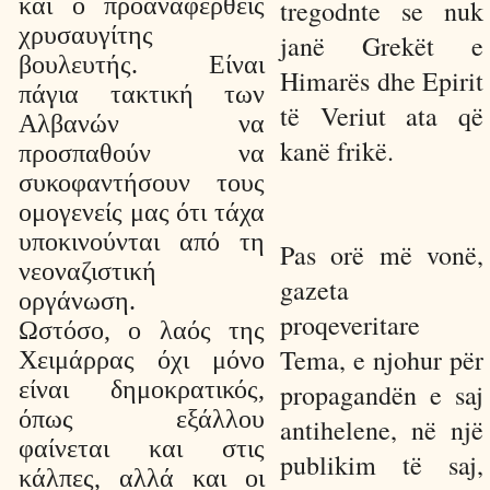
και ο προαναφερθείς
tregodnte se nuk
χρυσαυγίτης
janë Grekët e
βουλευτής. Είναι
Himarës dhe Epirit
πάγια τακτική των
të Veriut ata që
Αλβανών να
kanë frikë.
προσπαθούν να
συκοφαντήσουν τους
ομογενείς μας ότι τάχα
υποκινούνται από τη
Pas orë më vonë,
νεοναζιστική
gazeta
οργάνωση.
proqeveritare
Ωστόσο, ο λαός της
Tema, e njohur për
Χειμάρρας όχι μόνο
είναι δημοκρατικός,
propagandën e saj
όπως εξάλλου
antihelene, në një
φαίνεται και στις
publikim të saj,
κάλπες, αλλά και οι