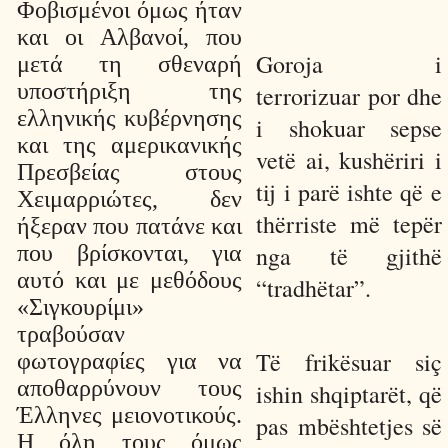
Φοβισμένοι όμως ήταν
και οι Αλβανοί, που
Goroja i
μετά τη σθεναρή
υποστήριξη της
terrorizuar por dhe
ελληνικής κυβέρνησης
i shokuar sepse
και της αμερικανικής
vetë ai, kushëriri i
Πρεσβείας στους
tij i parë ishte që e
Χειμαρριώτες, δεν
thërriste më tepër
ήξεραν που πατάνε και
που βρίσκονται, για
nga të gjithë
αυτό και με μεθόδους
“tradhëtar”.
«Σιγκουρίμι»
τραβούσαν
Të frikësuar siç
φωτογραφίες για να
αποθαρρύνουν τους
ishin shqiptarët, që
Έλληνες μειονοτικούς.
pas mbështetjes së
Η όλη τους όμως