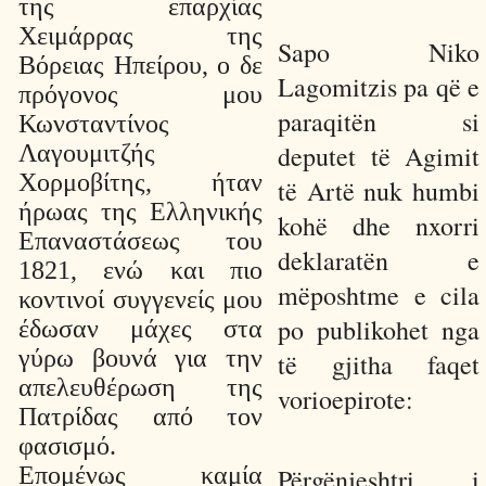
της επαρχίας
Χειμάρρας της
Sapo Niko
Βόρειας Ηπείρου, ο δε
Lagomitzis pa që e
πρόγονος μου
paraqitën si
Κωνσταντίνος
Λαγουμιτζής
deputet të Agimit
Χορμοβίτης, ήταν
të Artë nuk humbi
ήρωας της Ελληνικής
kohë dhe nxorri
Επαναστάσεως του
deklaratën e
1821, ενώ και πιο
mëposhtme e cila
κοντινοί συγγενείς μου
po publikohet nga
έδωσαν μάχες στα
γύρω βουνά για την
të gjitha faqet
απελευθέρωση της
vorioepirote:
Πατρίδας από τον
φασισμό.
Επομένως καμία
Përgënjeshtri i