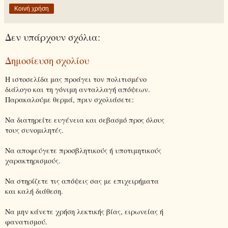
Κοινή χρήση
Δεν υπάρχουν σχόλια:
Δημοσίευση σχολίου
Η ιστοσελίδα μας προάγει τον πολιτισμένο
διάλογο και τη γόνιμη ανταλλαγή απόψεων.
Παρακαλούμε θερμά, πριν σχολιάσετε:
Να διατηρείτε ευγένεια και σεβασμό προς όλους
τους συνομιλητές.
Να αποφεύγετε προσβλητικούς ή υποτιμητικούς
χαρακτηρισμούς.
Να στηρίζετε τις απόψεις σας με επιχειρήματα
και καλή διάθεση.
Να μην κάνετε χρήση λεκτικής βίας, ειρωνείας ή
φανατισμού.