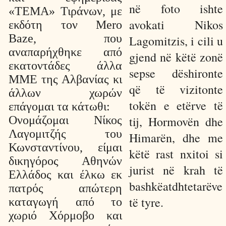
në foto ishte
«TEMA» Τιράνων, με
avokati Nikos
εκδότη τον Mero
Baze, που
Lagomitzis, i cili u
αναπαρήχθηκε από
gjend në këtë zonë
εκατοντάδες άλλα
sepse dëshironte
ΜΜΕ της Αλβανίας κι
që të vizitonte
άλλων χωρών
tokën e etërve të
επάγομαι τα κάτωθι:
Ονομάζομαι Νίκος
tij, Hormovën dhe
Λαγομιτζής του
Himarën, dhe me
Κωνσταντίνου, είμαι
këtë rast nxitoi si
δικηγόρος Αθηνών
jurist në krah të
Ελλάδος και έλκω εκ
bashkëatdhtetarëve
πατρός απώτερη
të tyre.
καταγωγή από το
χωριό Χόρμοβο και