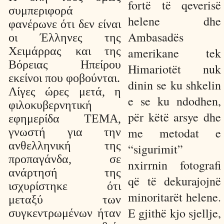
fortë të qeverisë
συμπεριφορά
helene dhe
φανέρωνε ότι δεν είναι
Ambasadës
οι Έλληνες της
Χειμάρρας και της
amerikane tek
Βόρειας Ηπείρου
Himariotët nuk
εκείνοι που φοβούνται.
dinin se ku shkelin
Λίγες ώρες μετά, η
e se ku ndodhen,
φιλοκυβερνητική
për këtë arsye dhe
εφημερίδα TEMA,
me metodat e
γνωστή για την
ανθελληνική της
“sigurimit”
προπαγάνδα, σε
nxirrnin fotografi
ανάρτησή της
që të dekurajojnë
ισχυρίστηκε ότι
minoritarët helene.
μεταξύ των
E gjithë kjo sjellje,
συγκεντρωμένων ήταν