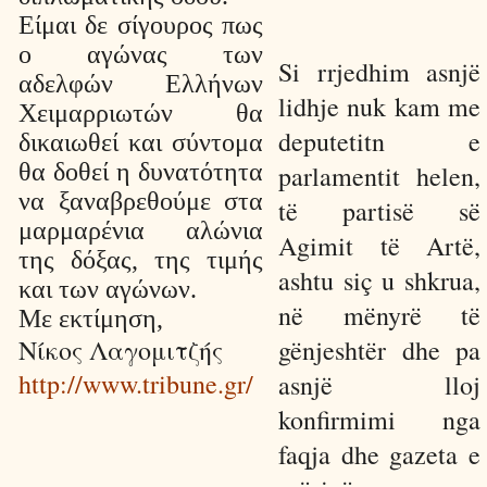
Είμαι δε σίγουρος πως
ο αγώνας των
Si rrjedhim asnjë
αδελφών Ελλήνων
lidhje nuk kam me
Χειμαρριωτών θα
deputetitn e
δικαιωθεί και σύντομα
θα δοθεί η δυνατότητα
parlamentit helen,
να ξαναβρεθούμε στα
të partisë së
μαρμαρένια αλώνια
Agimit të Artë,
της δόξας, της τιμής
ashtu siç u shkrua,
και των αγώνων.
në mënyrë të
Με εκτίμηση,
Νίκος Λαγομιτζής
gënjeshtër dhe pa
http://www.tribune.gr/
asnjë lloj
konfirmimi nga
faqja dhe gazeta e