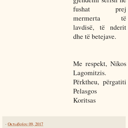
fushat prej
mermerta të
lavdisë, të nderit
dhe të betejave.
Me respekt, Nikos
Lagomitzis.
Përktheu, përgatiti
Pelasgos
Koritsas
-
Οκτωβρίου 09, 2017