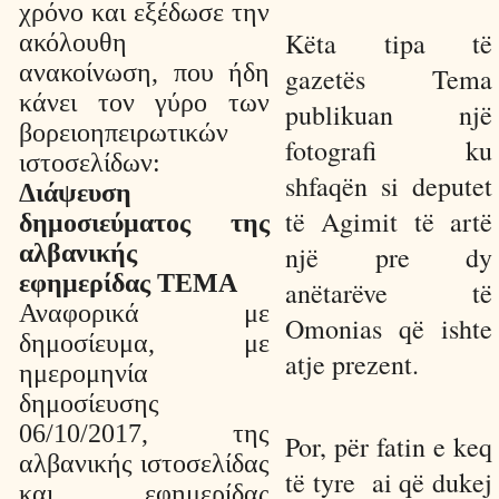
χρόνο και εξέδωσε την
Këta tipa të
ακόλουθη
ανακοίνωση, που ήδη
gazetës Tema
κάνει τον γύρο των
publikuan një
βορειοηπειρωτικών
fotografi ku
ιστοσελίδων:
shfaqën si deputet
Διάψευση
të Agimit të artë
δημοσιεύματος της
αλβανικής
një pre dy
εφημερίδας TΕΜΑ
anëtarëve të
Αναφορικά με
Omonias që ishte
δημοσίευμα, με
atje prezent.
ημερομηνία
δημοσίευσης
06/10/2017, της
Por, për fatin e keq
αλβανικής ιστοσελίδας
të tyre
ai që dukej
και εφημερίδας