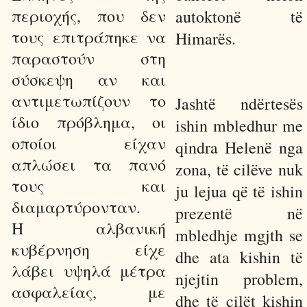
περιοχής, που δεν
autoktonë të
τους επιτράπηκε να
Himarës.
παραστούν στη
σύσκεψη αν και
αντιμετωπίζουν το
Jashtë ndërtesës
ίδιο πρόβλημα, οι
ishin mbledhur me
οποίοι είχαν
qindra Helenë nga
απλώσει τα πανό
zona, të cilëve nuk
τους και
ju lejua që të ishin
διαμαρτύρονταν.
prezentë në
Η αλβανική
mbledhje mgjth se
κυβέρνηση είχε
dhe ata kishin të
λάβει υψηλά μέτρα
njejtin problem,
ασφαλείας, με
dhe të cilët kishin