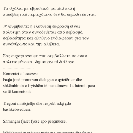
Τα σχόλια με υβριστικό, ρατσιστικό ή
προσβλητικό περιεχόμενο δεν θα δημοσιεύονται.
📌 Θυμηθείτε: η ελεύθερη έκφραση είναι
πολύτιμη όταν συνοδεύεται από σεβασμό,
σοβαρότητα και αληθινό ενδιαφέρον για τον
συνάνθρωπο και την αλήθεια.
Σας ευχαριστούμε που συμβάλλετε σε έναν
πολιτισμένο και δημιουργικό διάλογο.
..........................
Komentet e lexuesve
Faqja jonë promovon dialogun e qytetëruar dhe
shkëmbimin e frytshëm të mendimeve. Ju lutemi, para
se të komentoni:
Tregoni mirësjellje dhe respekt ndaj çdo
bashkëbiseduesi.
Shmangni fjalët fyese apo përçmuese.
Mbështetni mendimet tuaja me argumente dhe frymë