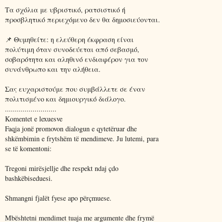
Τα σχόλια με υβριστικό, ρατσιστικό ή
προσβλητικό περιεχόμενο δεν θα δημοσιεύονται.
📌 Θυμηθείτε: η ελεύθερη έκφραση είναι
πολύτιμη όταν συνοδεύεται από σεβασμό,
σοβαρότητα και αληθινό ενδιαφέρον για τον
συνάνθρωπο και την αλήθεια.
Σας ευχαριστούμε που συμβάλλετε σε έναν
πολιτισμένο και δημιουργικό διάλογο.
..........................
Komentet e lexuesve
Faqja jonë promovon dialogun e qytetëruar dhe
shkëmbimin e frytshëm të mendimeve. Ju lutemi, para
se të komentoni:
Tregoni mirësjellje dhe respekt ndaj çdo
bashkëbiseduesi.
Shmangni fjalët fyese apo përçmuese.
Mbështetni mendimet tuaja me argumente dhe frymë