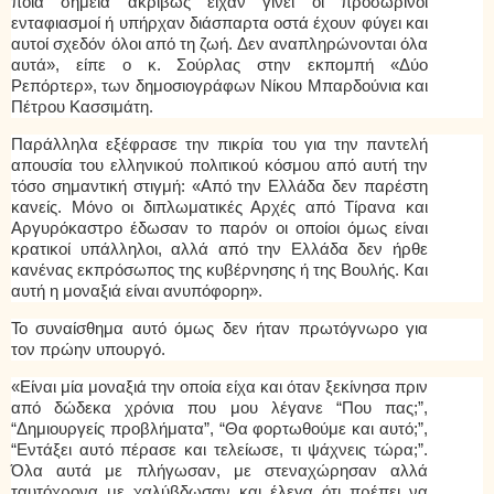
ποια σημεία ακριβώς είχαν γίνει οι προσωρινοί
ενταφιασμοί ή υπήρχαν διάσπαρτα οστά έχουν φύγει και
αυτοί σχεδόν όλοι από τη ζωή. Δεν αναπληρώνονται όλα
αυτά», είπε ο κ. Σούρλας στην εκπομπή «Δύο
Ρεπόρτερ», των δημοσιογράφων Νίκου Μπαρδούνια και
Πέτρου Κασσιμάτη.
Παράλληλα εξέφρασε την πικρία του για την παντελή
απουσία του ελληνικού πολιτικού κόσμου από αυτή την
τόσο σημαντική στιγμή: «Από την Ελλάδα δεν παρέστη
κανείς. Μόνο οι διπλωματικές Αρχές από Τίρανα και
Αργυρόκαστρο έδωσαν το παρόν οι οποίοι όμως είναι
κρατικοί υπάλληλοι, αλλά από την Ελλάδα δεν ήρθε
κανένας εκπρόσωπος της κυβέρνησης ή της Βουλής. Και
αυτή η μοναξιά είναι ανυπόφορη».
Το συναίσθημα αυτό όμως δεν ήταν πρωτόγνωρο για
τον πρώην υπουργό.
«Είναι μία μοναξιά την οποία είχα και όταν ξεκίνησα πριν
από δώδεκα χρόνια που μου λέγανε “Που πας;”,
“Δημιουργείς προβλήματα”, “Θα φορτωθούμε και αυτό;”,
“Εντάξει αυτό πέρασε και τελείωσε, τι ψάχνεις τώρα;”.
Όλα αυτά με πλήγωσαν, με στεναχώρησαν αλλά
ταυτόχρονα με χαλύβδωσαν και έλεγα ότι πρέπει να