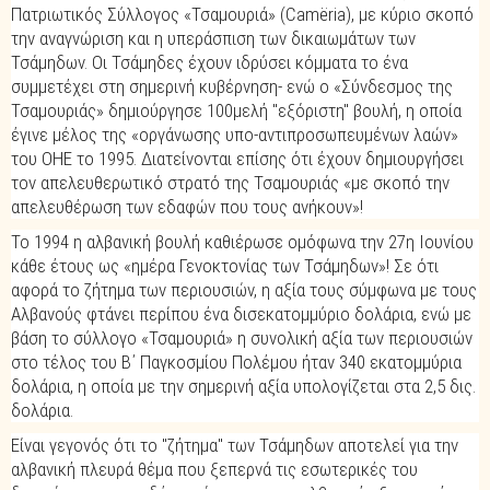
Πατριωτικός Σύλλογος «Τσαμουριά» (Camëria), με κύριο σκοπό
την αναγνώριση και η υπεράσπιση των δικαιωμάτων των
Τσάμηδων. Οι Τσάμηδες έχουν ιδρύσει κόμματα το ένα
συμμετέχει στη σημερινή κυβέρνηση- ενώ ο «Σύνδεσμος της
Τσαμουριάς» δημιούργησε 100μελή "εξόριστη" βουλή, η οποία
έγινε μέλος της «οργάνωσης υπο-αντιπροσωπευμένων λαών»
του ΟΗΕ το 1995. Διατείνονται επίσης ότι έχουν δημιουργήσει
τον απελευθερωτικό στρατό της Τσαμουριάς «με σκοπό την
απελευθέρωση των εδαφών που τους ανήκουν»!
Το 1994 η αλβανική βουλή καθιέρωσε ομόφωνα την 27η Ιουνίου
κάθε έτους ως «ημέρα Γενοκτονίας των Τσάμηδων»! Σε ότι
αφορά το ζήτημα των περιουσιών, η αξία τους σύμφωνα με τους
Αλβανούς φτάνει περίπου ένα δισεκατομμύριο δολάρια, ενώ με
βάση το σύλλογο «Τσαμουριά» η συνολική αξία των περιουσιών
στο τέλος του Β΄ Παγκοσμίου Πολέμου ήταν 340 εκατομμύρια
δολάρια, η οποία με την σημερινή αξία υπολογίζεται στα 2,5 δις.
δολάρια.
Είναι γεγονός ότι το "ζήτημα" των Τσάμηδων αποτελεί για την
αλβανική πλευρά θέμα που ξεπερνά τις εσωτερικές του