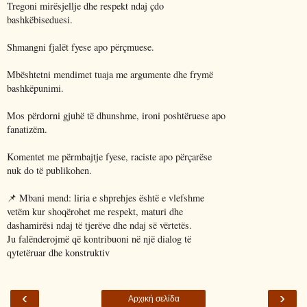
Tregoni mirësjellje dhe respekt ndaj çdo
bashkëbiseduesi.
Shmangni fjalët fyese apo përçmuese.
Mbështetni mendimet tuaja me argumente dhe frymë
bashkëpunimi.
Mos përdorni gjuhë të dhunshme, ironi poshtëruese apo
fanatizëm.
Komentet me përmbajtje fyese, raciste apo përçarëse
nuk do të publikohen.
📌 Mbani mend: liria e shprehjes është e vlefshme
vetëm kur shoqërohet me respekt, maturi dhe
dashamirësi ndaj të tjerëve dhe ndaj së vërtetës.
Ju falënderojmë që kontribuoni në një dialog të
qytetëruar dhe konstruktiv
‹
›
Αρχική σελίδα