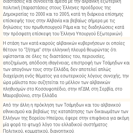
διαστάσεις και συνδέεται άμεσα με την αλβανική εξωτερική
πολιτική (παραστάσεις στους Έλληνες προέδρους της
Δημοκρατίας το 2000 και το 2005, κατά τη διάρκεια επίσημης
επίσκεψής τους στην Αλβανία και βεβαίως σήμερα με τις
δηλώσεις του πρωθυπουργού Ράμα και τις διαδηλώσεις κατά
την πρόσφατη επίσκεψη του Έλληνα Υπουργού Εξωτερικών).
Η στάση των κατά καιρούς αλβανικών κυβερνήσεων οι οποίες
θέτουν το "ζήτημα" στην ελληνική πλευρά θεωρώντας ότι
υφίστανται σε όλες τις διαστάσεις του, περιουσίες,
αποζημίωση, απόδοση ιθαγένειας, επιστροφή των Τσάμηδων και
των απογόνων τους στην Ελλάδα, δεν αποτελεί απλώς
διαχείριση ενός θέματος για εσωτερικούς λόγους συνοχής, την
ώρα μάλιστα που συζητείται το μέλλον των αλβανικών
πληθυσμών στο Κοσσυφοπέδιο, στην πΓΔΜ, στη Σερβία, στο
Μαυροβούνιο, στην Ελλάδα.
Από την άλλη η πρόκληση των Τσάμηδων και του αλβανικού
εθνικισμού και βεβαίως της καταπάτησης των δικαιωμάτων των
Ελλήνων της Βορείου Ηπείρου, έφερε στην επιφάνεια για ακόμη
μία φορά το φτωχό λόγο του ελλαδικού συστήματος.
Πολιτικού, κομματικού, διανοητικού.