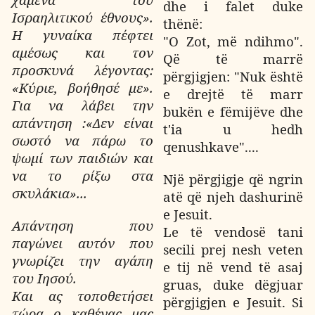
dhe i falet duke
Ισραηλιτικού έθνους».
thënë:
Η γυναίκα πέφτει
"O Zot, më ndihmo".
αμέσως και τον
Që të marrë
προσκυνά λέγοντας:
përgjigjen: "Nuk është
«Κύριε, βοήθησέ με».
e drejtë të marr
Για να λάβει την
bukën e fëmijëve dhe
απάντηση :«Δεν είναι
t'ia u hedh
σωστό να πάρω το
qenushkave"....
ψωμί των παιδιών και
να το ρίξω στα
Një përgjigje që ngrin
σκυλάκια»...
atë që njeh dashurinë
e Jesuit.
Απάντηση που
Le të vendosë tani
παγώνει αυτόν που
secili prej nesh veten
γνωρίζει την αγάπη
e tij në vend të asaj
του Ιησού.
gruas, duke dëgjuar
Και ας τοποθετήσει
përgjigjen e Jesuit. Si
τώρα ο καθένας μας