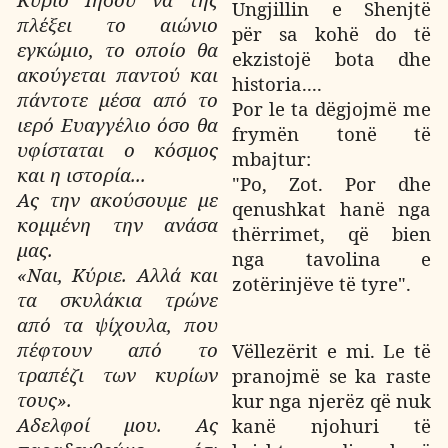
Ungjillin e Shenjtë
πλέξει το αιώνιο
për sa kohë do të
εγκώμιο, το οποίο θα
ekzistojë bota dhe
ακούγεται παντού και
historia....
πάντοτε μέσα από το
Por le ta dëgjojmë me
ιερό Ευαγγέλιο όσο θα
frymën tonë të
υφίσταται ο κόσμος
mbajtur:
και η ιστορία...
"Po, Zot. Por dhe
Ας την ακούσουμε με
qenushkat hanë nga
κομμένη την ανάσα
thërrimet, që bien
μας.
nga tavolina e
«Ναι, Κύριε. Αλλά και
zotërinjëve të tyre".
τα σκυλάκια τρώνε
από τα ψίχουλα, που
πέφτουν από το
Vëllezërit e mi. Le të
τραπέζι των κυρίων
pranojmë se ka raste
τους».
kur nga njerëz që nuk
Αδελφοί μου. Ας
kanë njohuri të