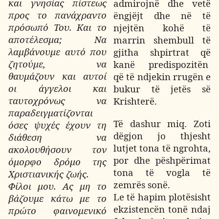
και γνησίας πίστεως
admirojnë dhe vetë
προς το πανάχραντο
ëngjëjt dhe në të
πρόσωπό Του. Και το
njejtën kohë të
αποτέλεσμα; Να
marrin shembull të
λαμβάνουμε αυτό που
gjitha shpirtrat që
ζητούμε, να
kanë predispozitën
θαυμάζουν και αυτοί
që të ndjekin rrugën e
οι άγγελοι και
bukur të jetës së
ταυτοχρόνως να
Krishterë.
παραδειγματίζονται
Të dashur miq. Zoti
όσες ψυχές έχουν τη
dëgjon jo thjesht
διάθεση να
lutjet tona të ngrohta,
ακολουθήσουν τον
por dhe pëshpërimat
όμορφο δρόμο της
tona të vogla të
Χριστιανικής ζωής.
zemrës sonë.
Φίλοι μου. Ας μη το
Le të hapim plotësisht
βάζουμε κάτω με το
ekzistencën tonë ndaj
πρώτο φαινομενικό