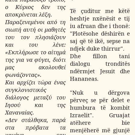
ο Κύριος δεν της
Të çuditur me këtë
αποκρίνεται λέξη.
heshtje nxënësit e tij
Παραξενεμένοι από τη
iu afruan dhe i thonë:
σιωπή αυτή οι μαθητές
"Plotësohe dëshirën e
του τον πλησιάζουν
saj që të ikë, sepse na
και του λένε:
ndjek duke thirrur".
«Εκπλήρωσε το αίτημά
Dhe fillon tani
της για να φύγει, διότι
dialogu tronditës
μας ακολουθεί
ndërmjet Jesuit dhe
φωνάζοντας».
Hananeas.
Και αρχίζει τώρα ένας
συγκλονιστικός
"Nuk u dërgova
διάλογος μεταξύ του
përveç se për delet e
Ιησού και της
humbura të kombit
Χαναναίας.
Izraelit". Gruajat
«Δεν στάλθηκα, παρά
atëhere bie
στα πρόβατα τα
menjëherë më gjunjë
χαμένα του