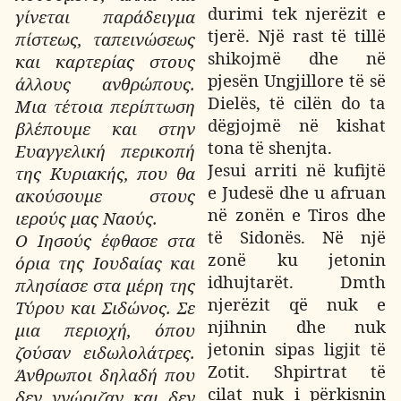
durimi tek njerëzit e
γίνεται παράδειγμα
tjerë. Një rast të tillë
πίστεως, ταπεινώσεως
shikojmë dhe në
και καρτερίας στους
pjesën Ungjillore të së
άλλους ανθρώπους.
Dielës, të cilën do ta
Μια τέτοια περίπτωση
dëgjojmë në kishat
βλέπουμε και στην
tona të shenjta.
Ευαγγελική περικοπή
Jesui arriti në kufijtë
της Κυριακής, που θα
e Judesë dhe u afruan
ακούσουμε στους
në zonën e Tiros dhe
ιερούς μας Ναούς.
të Sidonës. Në një
Ο Ιησούς έφθασε στα
zonë ku jetonin
όρια της Ιουδαίας και
idhujtarët. Dmth
πλησίασε στα μέρη της
njerëzit që nuk e
Τύρου και Σιδώνος. Σε
njihnin dhe nuk
μια περιοχή, όπου
jetonin sipas ligjit të
ζούσαν ειδωλολάτρες.
Zotit. Shpirtrat të
Άνθρωποι δηλαδή που
cilat nuk i përkisnin
δεν γνώριζαν και δεν