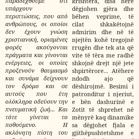
παραδεχθούμε ότι
krishtera, disa herë
υπάρχουν
dëgjohen gjëra dhe
περιπτώσεις, που από
bëhen veprime, të
ανθρώπους, οι οποίοι
cilat shkakëtojnë
δεν έχουν γνώση
admirim dhe në të
χριστιανική, ορισμένες
njejtën kohë tregojnë
φορές ακούγονται
rrugën dhe tek ata që
πράγματα και γίνονται
vite të tëra me radhë
ενέργειες, οι οποίες
shkojnë drejt një jete
προξενούν θαυμασμό
shpirtërore... Atëhere
και συνάμα δείχνουν
ndodh ajo që
τον δρόμο και σε
dëshirojmë. Besimi i
αυτούς που έτη
patronditur i njeriut,
ολόκληρα οδεύουν την
e bën dashurinë e
πνευματική ζωή... Και
Zotit të shprehet në
τότε γίνεται το
mënyrë kaq dinamike
ποθούμενο. Η
sa dëgjohet fjala e
ακλόνητη πίστη του
gjithëpushtetshme e