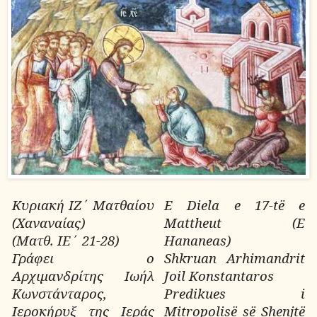
Κυριακή ΙΖ΄ Ματθαίου
E Diela e 17-të e
(Χαναναίας)
Mattheut (E
(Ματθ. ΙΕ΄ 21-28)
Hananeas)
Γράφει ο
Shkruan Arhimandrit
Αρχιμανδρίτης Ιωήλ
Joil Konstantaros
Κωνστάνταρος,
Predikues i
Ιεροκήρυξ της Ιεράς
Mitropolisë së Shenjtë