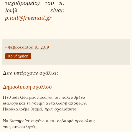
ταχυδρομείο) του π.
Ιωήλ είναι:
p.ioil@freemail.gr
-
Φεβρουαρίου 10, 2019
Κοινή χρήση
Δεν υπάρχουν σχόλια:
Δημοσίευση σχολίου
Η ιστοσελίδα μας προάγει τον πολιτισμένο
διάλογο και τη γόνιμη ανταλλαγή απόψεων.
Παρακαλούμε θερμά, πριν σχολιάσετε:
Να διατηρείτε ευγένεια και σεβασμό προς όλους
τους συνομιλητές.