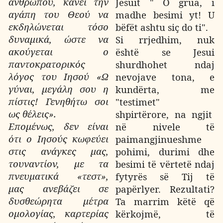
ανθρώπου, κάνει την
Jesuit " O grua, i
αγάπη του Θεού να
madhe besimi yt! U
εκδηλώνεται τόσο
bëfët ashtu siç do ti".
δυναμικά, ώστε να
Si rrjedhim, nuk
ακούγεται ο
është se Jesui
παντοκρατορικός
shurdhohet ndaj
λόγος του Ιησού «Ω
nevojave tona, e
γύναι, μεγάλη σου η
kundërta, me
πίστις! Γενηθήτω σοι
"testimet"
ως θέλεις».
shpirtërore, na ngjit
Επομένως, δεν είναι
në nivele të
ότι ο Ιησούς κωφεύει
paimangjinueshme
στις ανάγκες μας,
pohimi, durimi dhe
τουναντίον, με τα
besimi të vërtetë ndaj
πνευματικά «τεστ»,
fytyrës së Tij të
μας ανεβάζει σε
papërlyer. Rezultati?
δυσθεώρητα μέτρα
Ta marrim këtë që
ομολογίας, καρτερίας
kërkojmë, të