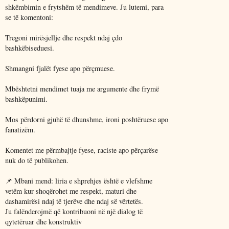
shkëmbimin e frytshëm të mendimeve. Ju lutemi, para
se të komentoni:
Tregoni mirësjellje dhe respekt ndaj çdo
bashkëbiseduesi.
Shmangni fjalët fyese apo përçmuese.
Mbështetni mendimet tuaja me argumente dhe frymë
bashkëpunimi.
Mos përdorni gjuhë të dhunshme, ironi poshtëruese apo
fanatizëm.
Komentet me përmbajtje fyese, raciste apo përçarëse
nuk do të publikohen.
📌 Mbani mend: liria e shprehjes është e vlefshme
vetëm kur shoqërohet me respekt, maturi dhe
dashamirësi ndaj të tjerëve dhe ndaj së vërtetës.
Ju falënderojmë që kontribuoni në një dialog të
qytetëruar dhe konstruktiv