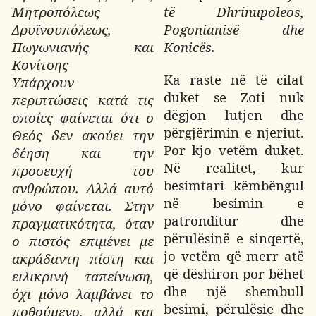
Μητροπόλεως
të Dhrinupoleos,
Δρυϊνουπόλεως,
Pogonianisë dhe
Πωγωνιανής και
Konicës.
Κονίτσης
Ka raste në të cilat
Υπάρχουν
duket se Zoti nuk
περιπτώσεις κατά τις
dëgjon lutjen dhe
οποίες φαίνεται ότι ο
përgjërimin e njeriut.
Θεός δεν ακούει την
Por kjo vetëm duket.
δέηση και την
Në realitet, kur
προσευχή του
besimtari këmbëngul
ανθρώπου. Αλλά αυτό
në besimin e
μόνο φαίνεται. Στην
patronditur dhe
πραγματικότητα, όταν
përulësinë e sinqertë,
ο πιστός επιμένει με
jo vetëm që merr atë
ακράδαντη πίστη και
që dëshiron por bëhet
ειλικρινή ταπείνωση,
dhe një shembull
όχι μόνο λαμβάνει το
besimi, përulësie dhe
ποθούμενο, αλλά και