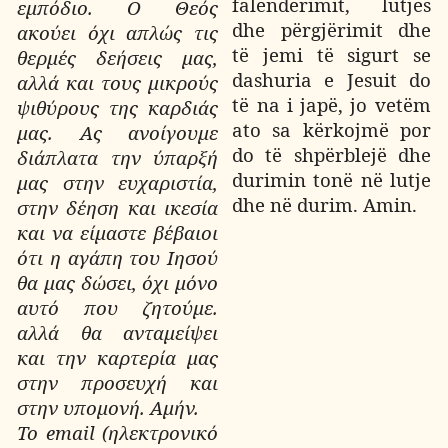
falenderimit, lutjes
εμπόδιο. Ο Θεός
dhe përgjërimit dhe
ακούει όχι απλώς τις
të jemi të sigurt se
θερμές δεήσεις μας,
dashuria e Jesuit do
αλλά και τους μικρούς
të na i japë, jo vetëm
ψιθύρους της καρδιάς
ato sa kërkojmë por
μας. Ας ανοίγουμε
do të shpërblejë dhe
διάπλατα την ύπαρξή
durimin tonë në lutje
μας στην ευχαριστία,
dhe në durim. Amin.
στην δέηση και ικεσία
και να είμαστε βέβαιοι
ότι η αγάπη του Ιησού
θα μας δώσει, όχι μόνο
αυτό που ζητούμε.
αλλά θα ανταμείψει
και την καρτερία μας
στην προσευχή και
στην υπομονή. Αμήν.
Το email (ηλεκτρονικό