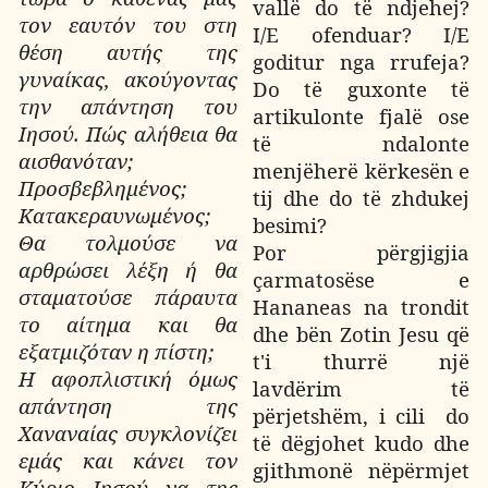
vallë do të ndjehej?
τον εαυτόν του στη
I/E ofenduar? I/E
θέση αυτής της
goditur nga rrufeja?
γυναίκας, ακούγοντας
Do të guxonte të
την απάντηση του
artikulonte fjalë ose
Ιησού. Πώς αλήθεια θα
të ndalonte
αισθανόταν;
menjëherë kërkesën e
Προσβεβλημένος;
tij dhe do të zhdukej
Κατακεραυνωμένος;
besimi?
Θα τολμούσε να
Por përgjigjia
αρθρώσει λέξη ή θα
çarmatosëse e
σταματούσε πάραυτα
Hananeas na trondit
το αίτημα και θα
dhe bën Zotin Jesu që
εξατμιζόταν η πίστη;
t'i thurrë një
Η αφοπλιστική όμως
lavdërim të
απάντηση της
përjetshëm, i cili
do
Χαναναίας συγκλονίζει
të dëgjohet kudo dhe
εμάς και κάνει τον
gjithmonë
nëpërmjet
Κύριο Ιησού να της