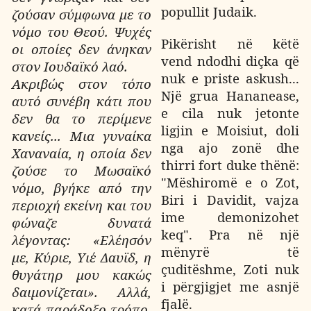
popullit Judaik.
ζούσαν σύμφωνα με το
νόμο του Θεού. Ψυχές
Pikërisht në këtë
οι οποίες δεν άνηκαν
vend ndodhi diçka që
στον Ιουδαϊκό λαό.
nuk e priste askush...
Ακριβώς στον τόπο
Një grua Hananease,
αυτό συνέβη κάτι που
e cila nuk jetonte
δεν θα το περίμενε
ligjin e Moisiut, doli
κανείς... Μια γυναίκα
nga ajo zonë dhe
Χαναναία, η οποία δεν
thirri fort duke thënë:
ζούσε το Μωσαϊκό
"Mëshiromë e o Zot,
νόμο, βγήκε από την
Biri i Davidit, vajza
περιοχή εκείνη και του
ime demonizohet
φώναζε δυνατά
keq". Pra në një
λέγοντας: «Ελέησόν
mënyrë të
με, Κύριε, Υιέ Δαυϊδ, η
çuditëshme, Zoti nuk
θυγάτηρ μου κακώς
i përgjigjet me asnjë
δαιμονίζεται». Αλλά,
fjalë.
κατά παράδοξο τρόπο,