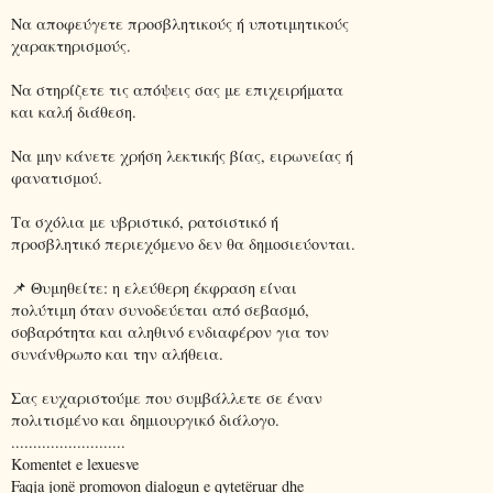
Να αποφεύγετε προσβλητικούς ή υποτιμητικούς
χαρακτηρισμούς.
Να στηρίζετε τις απόψεις σας με επιχειρήματα
και καλή διάθεση.
Να μην κάνετε χρήση λεκτικής βίας, ειρωνείας ή
φανατισμού.
Τα σχόλια με υβριστικό, ρατσιστικό ή
προσβλητικό περιεχόμενο δεν θα δημοσιεύονται.
📌 Θυμηθείτε: η ελεύθερη έκφραση είναι
πολύτιμη όταν συνοδεύεται από σεβασμό,
σοβαρότητα και αληθινό ενδιαφέρον για τον
συνάνθρωπο και την αλήθεια.
Σας ευχαριστούμε που συμβάλλετε σε έναν
πολιτισμένο και δημιουργικό διάλογο.
..........................
Komentet e lexuesve
Faqja jonë promovon dialogun e qytetëruar dhe