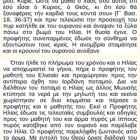
μου, Κύριε, ὥστε νά μάθει ὁ λαός σου αὐτός ὅτι
ἐσύ εἶσαι ὁ Κύριος, ὁ Θεός, κι ὅτι ἐσύ θά
ξαναφέρεις τήν καρδιά τους κοντά σου» (Γ΄ Βασ.
18, 36-37) και πριν τελειώσει την προσευχή του
πυρ κατήλθε εκ του ουρανού και άναψαν τα ξύλα
πάνω στο βωμό του Ηλία. Η θυσία έγινε. Ο
προφήτης συνεπαρμένος έδωσε το σύνθημα να
εξοντώσουν τους ιερείς. Η ανομβρία σταμάτησε
και οι κρουνοί του ουρανού ανοίξανε
Όταν ήλθε το πλήρωμα του χρόνου και ο Ηλίας
να αποχωριστεί τα γήινα, πήρε ο προφήτης τον
μαθητή του Ελισαίο και προχώρησαν προς την
αντίπερα όχθη του Ιορδάνη ποταμού. Δια να
διέλθουν τον ποταμό ο Ηλίας ως άλλος Μωυσής
κτύπησε τα νερά με την μηλωτή του και εκείνα
χωρίστηκαν σε δυο κομμάτια και πέρασε ο
προφήτης και ο μαθητής του. Εκεί ο Προφήτης
Ηλίας έδωσε τις τελευταίες συμβουλές και οδηγίες
προς τον μαθητή του και άρμα πυρός με ίππους
πυρός κατέβηκε από τον ουρανό και παρέλαβε
τον Ηλία. Ο προφήτης παρελήφθη ζωντανός από
το άρμα. Με εντολή του Θεού όρισε διάδοχό του