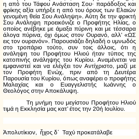
η από του Τάφου Ανάσταση Σου· παράδοξος και
φρίκης αξία υπήρξε η από του όρους των Ελαιών
γενομένη θεία Σου Ανάληψη». Αύτη δε την φρικτή
Σου Ανάληψη προεικόνιζε ο Προφήτης Ηλίας, ο
οποίος ανέβηκε με άμαξα πύρινη και με τέσσαρα
άλογα πύρινα, όχι όμως στον Ουρανό, αλλ’ «ΩΣ
εις τον ουρανόν». Παρουσιάζει δηλαδή ο υμνωδός
στο τροπάριο τούτο, συν τοις άλλοις, ότι η
ανάληψη του Προφήτου Ηλιού ήταν τύπος της
κατοπινής ανάληψης του Κυρίου. Αναμένεται να
εμφανιστεί και να ελέγξει τον Αντίχριστο, μαζί με
τον Προφήτη Ενώχ, πριν από τη Δευτέρα
Παρουσία του Κυρίου, όπως αναφέρει ο προφήτης
Μαλαχίας και ο Ευαγγελιστής Ιωάννης ο
Θεολόγος στην Αποκάλυψη.
Τη μνήμη του μεγίστου Προφήτου Ηλιού
τιμά η Εκκλησία μας κατ’ έτος την 20ή Ιουλίου.
Ἀπολυτίκιον, ἦχος δ΄ Ταχύ προκατάλαβε