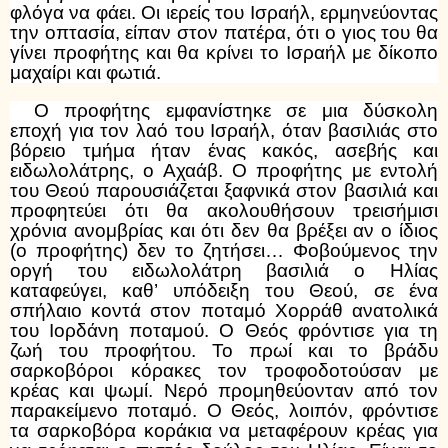
φλόγα να φάει. Οι ιερείς του Ισραήλ, ερμηνεύοντας
την οπτασία, είπαν στον πατέρα, ότι ο γιος του θα
γίνει προφήτης και θα κρίνει το Ισραήλ με δίκοπο
μαχαίρι και φωτιά.
Ο προφήτης εμφανίστηκε σε μια δύσκολη
εποχή για τον λαό του Ισραήλ, όταν βασιλιάς στο
βόρειο τμήμα ήταν ένας κακός, ασεβής και
ειδωλολάτρης, ο Αχαάβ. Ο προφήτης με εντολή
του Θεού παρουσιάζεται ξαφνικά στον βασιλιά και
προφητεύει ότι θα ακολουθήσουν τρεισήμισι
χρόνια ανομβρίας και ότι δεν θα βρέξει αν ο ίδιος
(ο προφήτης) δεν το ζητήσει… Φοβούμενος την
οργή του ειδωλολάτρη βασιλιά ο Ηλίας
καταφεύγει, καθ’ υπόδειξη του Θεού, σε ένα
σπήλαιο κοντά στον ποταμό Χορράθ ανατολικά
του Ιορδάνη ποταμού. Ο Θεός φρόντισε για τη
ζωή του προφήτου. Το πρωί και το βράδυ
σαρκοβόροι κόρακες τον τροφοδοτούσαν με
κρέας και ψωμί. Νερό προμηθεύονταν από τον
παρακείμενο ποταμό. Ο Θεός, λοιπόν, φρόντισε
τα σαρκοβόρα κοράκια να μεταφέρουν κρέας για