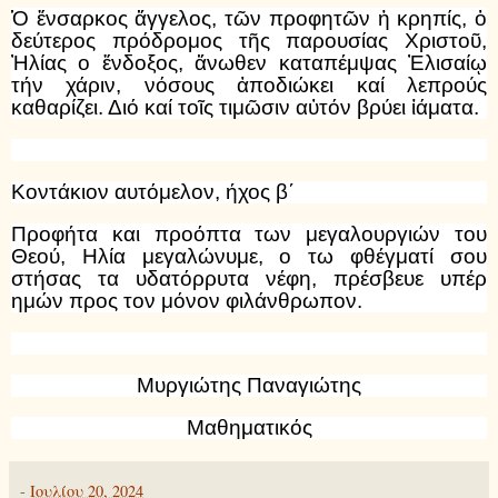
Ὁ ἔνσαρκος ἄγγελος, τῶν προφητῶν ἡ κρηπίς, ὁ
δεύτερος πρόδρομος τῆς παρουσίας Χριστοῦ,
Ἠλίας ο ἔνδοξος, ἄνωθεν καταπέμψας Ἐλισαίῳ
τήν χάριν, νόσους ἀποδιώκει καί λεπρούς
καθαρίζει. Διό καί τοῖς τιμῶσιν αὐτόν βρύει ἰάματα.
Κοντάκιον αυτόμελον, ήχος β΄
Προφήτα και προόπτα των μεγαλουργιών του
Θεού, Ηλία μεγαλώνυμε, ο τω φθέγματί σου
στήσας τα υδατόρρυτα νέφη, πρέσβευε υπέρ
ημών προς τον μόνον φιλάνθρωπον.
Μυργιώτης Παναγιώτης
Μαθηματικός
-
Ιουλίου 20, 2024