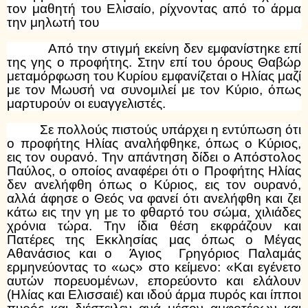
τον μαθητή του Ελισαίο, ρίχνοντας από το άρμα
την μηλωτή του
Από την στιγμή εκείνη δεν εμφανίστηκε επί
της γης ο προφήτης. Στην επί του όρους Θαβώρ
μεταμόρφωση του Κυρίου εμφανίζεται ο Ηλίας μαζί
με τον Μωυσή να συνομιλεί με τον Κύριο, όπως
μαρτυρούν οι ευαγγελιστές.
Σε πολλούς πιστούς υπάρχει η εντύπωση ότι
ο προφήτης Ηλίας αναλήφθηκε, όπως ο Κύριος,
εις τον ουρανό. Την απάντηση δίδει ο Απόστολος
Παύλος, ο οποίος αναφέρει ότι ο Προφήτης Ηλίας
δεν ανελήφθη όπως ο Κύριος, εις τον ουρανό,
αλλά άφησε ο Θεός να φανεί ότι ανελήφθη και ζει
κάτω εις την γη με το φθαρτό του σώμα, χιλιάδες
χρόνια τώρα. Την ίδια θέση εκφράζουν και
Πατέρες της Εκκλησίας μας όπως ο Μέγας
Αθανάσιος και ο Άγιος Γρηγόριος Παλαμάς
ερμηνεύοντας το «ως» στο κείμενο: «Και εγένετο
αυτών πορευομένων, επορεύοντο και ελάλουν
(Ηλίας και Ελισσαιέ) και ιδού άρμα πυρός και ίπποι