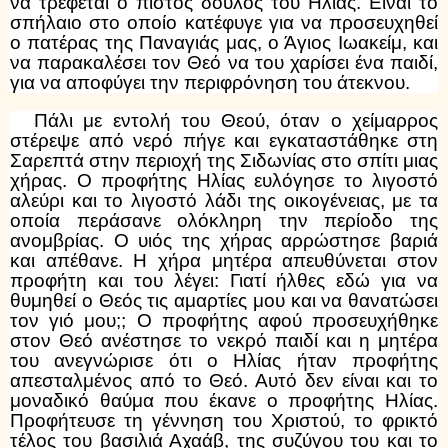
να τρέφεται ο πιστός δούλος του Ηλίας. Είναι το
σπήλαιο στο οποίο κατέφυγε για να προσευχηθεί
ο πατέρας της Παναγιάς μας, ο Άγιος Ιωακείμ, και
να παρακαλέσει τον Θεό να του χαρίσει ένα παιδί,
για να αποφύγει την περιφρόνηση του άτεκνου.
Πάλι με εντολή του Θεού, όταν ο χείμαρρος
στέρεψε από νερό πήγε και εγκαταστάθηκε στη
Σαρεπτά στην περιοχή της Σιδωνίας στο σπίτι μιας
χήρας. Ο προφήτης Ηλίας ευλόγησε το λιγοστό
αλεύρι και το λιγοστό λάδι της οικογένειας, με τα
οποία περάσανε ολόκληρη την περίοδο της
ανομβρίας. Ο υιός της χήρας αρρώστησε βαριά
και απέθανε. Η χήρα μητέρα απευθύνεται στον
προφήτη και του λέγει: Γιατί ήλθες εδώ για να
θυμηθεί ο Θεός τις αμαρτίες μου και να θανατώσει
τον γιό μου;; Ο προφήτης αφού προσευχήθηκε
στον Θεό ανέστησε το νεκρό παιδί και η μητέρα
του ανεγνώρισε ότι ο Ηλίας ήταν προφήτης
απεσταλμένος από το Θεό. Αυτό δεν είναι και το
μοναδικό θαύμα που έκανε ο προφήτης Ηλίας.
Προφήτευσε τη γέννηση του Χριστού, το φρικτό
τέλος του βασιλιά Αχαάβ, της συζύγου του και το