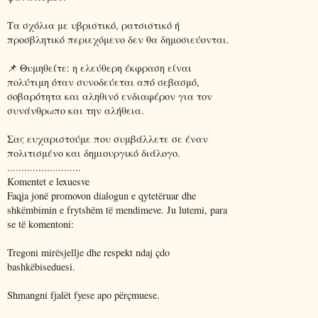
Τα σχόλια με υβριστικό, ρατσιστικό ή
προσβλητικό περιεχόμενο δεν θα δημοσιεύονται.
📌 Θυμηθείτε: η ελεύθερη έκφραση είναι
πολύτιμη όταν συνοδεύεται από σεβασμό,
σοβαρότητα και αληθινό ενδιαφέρον για τον
συνάνθρωπο και την αλήθεια.
Σας ευχαριστούμε που συμβάλλετε σε έναν
πολιτισμένο και δημιουργικό διάλογο.
..........................
Komentet e lexuesve
Faqja jonë promovon dialogun e qytetëruar dhe
shkëmbimin e frytshëm të mendimeve. Ju lutemi, para
se të komentoni:
Tregoni mirësjellje dhe respekt ndaj çdo
bashkëbiseduesi.
Shmangni fjalët fyese apo përçmuese.