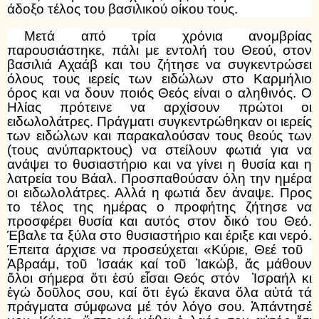
άδοξο τέλος του βασιλικού οίκου τους.
Μετά από τρία χρόνια ανομβρίας
παρουσιάστηκε, πάλι με εντολή του Θεού, στον
βασιλιά Αχαάβ και του ζήτησε να συγκεντρώσει
όλους τους ιερείς των ειδώλων στο Καρμήλιο
όρος και να δουν ποιός Θεός είναι ο αληθινός. Ο
Ηλίας πρότεινε να αρχίσουν πρώτοι οι
ειδωλολάτρες. Πράγματι συγκεντρώθηκαν οι ιερείς
των ειδώλων και παρακαλούσαν τους θεούς των
(τους ανύπαρκτους) να στείλουν φωτιά για να
ανάψει το θυσιαστήριο και να γίνει η θυσία και η
λατρεία του Βάαλ. Προσπαθούσαν όλη την ημέρα
οι ειδωλολάτρες. Αλλά η φωτιά δεν άναψε. Προς
το τέλος της ημέρας ο προφήτης ζήτησε να
προσφέρει θυσία και αυτός στον δικό του Θεό.
Έβαλε τα ξύλα στο θυσιαστήριο και έριξε και νερό.
Έπειτα άρχισε να προσεύχεται «Κύριε, Θεέ τοῦ
Ἀβραάμ, τοῦ Ἰσαάκ καί τοῦ Ἰακώβ, ἄς μάθουν
ὅλοι σήμερα ὅτι ἐσύ εἶσαι Θεός στόν Ἰσραήλ κι
ἐγώ δοῦλος σου, καί ὅτι ἐγώ ἔκανα ὅλα αὐτά τά
πράγματα σύμφωνα μέ τόν λόγο σου. Ἀπάντησέ