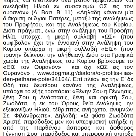
πυρός και διέστειλεν ανά μέσον αμφοτέρων και
ανελήφθη Ηλιού εν συσσεισμώ ΩΣ εις τον
ουρανόν» (Δ’ Βασ. Β’ 11). «Δηλαδή κάνουν μία
διάκριση οι Άγιοι Πατέρες, μεταξύ της αναλήψεως
του Προφήτου, και της Αναλήψεως του Κυρίου.
Διότι πράγματι, ενώ στην ανάληψη του Προφήτη
Ηλία, υπάρχει η μικρή συλλαβή «ΩΣ» (που
αμφίβολον έχει την έννοιαν) στην Ανάληψη του
Κυρίου υπάρχει η μικρή συλλαβή «ΕΙΣ» (που
τρανήν δείκνυσι την αλήθειαν). Διότι στα Γραφικά
χωρία της Αναλήψεως του Κυρίου βρίσκουμε το
«ΕΙΣ τον Ουρανόν» και όχι «ΩΣ εις τον
Ουρανόν» , www.dogma.gr/diafora/o-profitis-ilias-
den-pethane-pote/34164/. Επί πλέον εις την Ε’ δε
Ωδή του δευτέρου κανόνα της Αναλήψεως,
υπάρχει το εξής τροπάριο: «Ξένην Σου η Γέννησις,
ξένη Σου η Ανάστασις, ξένη και φρικτή Σου,
Ζωοδότα, η εκ του Όρους θεία Ανάληψις, ην
εξεικονίζων Ηλιού, τέθριππος ανήρχετο, ανυμνών
Σε, Φιλάνθρωπε». Δηλαδή: «Ω φύσει Ζωοδότα
Χριστέ, παράδοξος μεν και υπερφυσική υπήρξε η
από της Παρθένου άσπορος και άφθορος
Γέννηση Σου· παράδοξος και υπερφυσική υπήρξε