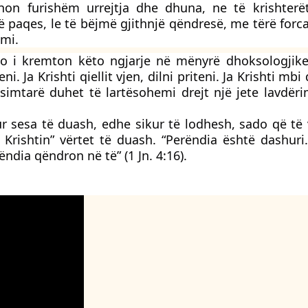
n furishëm urrejtja dhe dhuna, ne të krishterët
ë paqes, le të bëjmë gjithnjë qëndresë, me tërë forc
mi.
ajo i kremton këto ngjarje në mënyrë dhoksologjike
. Ja Krishti qiellit vjen, dilni priteni. Ja Krishti mbi
simtarë duhet të lartësohemi drejt një jete lavdër
kur sesa të duash, edhe sikur të lodhesh, sado që të
Krishtin” vërtet të duash. “Perëndia është dashuri
dia qëndron në të” (1 Jn. 4:16).