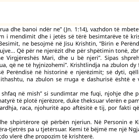
hërua dhe banoi ndër ne” (Jn. 1:14), vazhdon të mbet
m i mendimit dhe i jetës së tërë besimtarëve të kri
imit, ne besojmë në Jisu Krishtin, “Birin e Perënd
ujve... Që për ne njerëzit dhe për shpëtimin tonë, zbri
he Virgjëreshës Mari, dhe u bë njeri”. Sipas shpre
, që ne të hyjnizohemi”. Krishtlindja na zbulon dy 
së Perëndisë në historinë e njerëzimit; së dyti, qël
 Gjithashtu, na zbulon se rruga e dashurisë është e
 “u shfaq në mish” si sundimtar me fuqi, njohje dhe 
natyrë të plotë njerëzore, duke theksuar vlerën e pa
ardhja, raca, njohuritë apo aftësitë e tij, por fakti q
dhe shpirtërore që përbën njeriun. Në Personin e Kr
ëra-tjetrës pa u tjetërsuar. Kemi të bëjmë me një Ngj
çdo vlerë dhe propozim të krishterë.