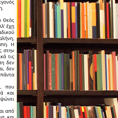
εγονός
η.
ὁ Θεὸς
λ’ ἔχῃ
αδικού
αλήνη,
άπη. Η
ς στην
κά τις
πη δεν
ι, δεν
, πάντα
η, που
πά και
υψώνει
αι από
μα και