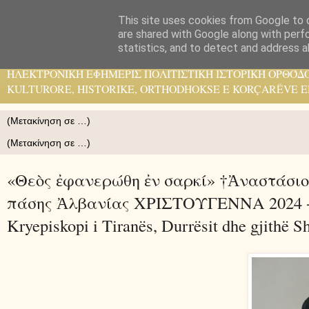
This site uses cookies from Google to d
Pelasgos K.
are shared with Google along with perf
statistics, and to detect and address a
ΗΛΕΚΤΡΟΝΙΚΉ ΕΦΗΜΕΡΙΣ ΠΟΛΙΤΙΣΤΙΚΉ ΙΣΤΟΡΙΚΉ ΟΡΘΌΔ
KULTURORE, HISTORIKE, ORTHODHOKSE E KORÇARËVE E
«Θεὸς ἐφανερώθη ἐν σαρκί» †Ἀναστάσιο
πάσης Ἀλβανίας ΧΡΙΣΤΟΥΓΕΝΝΑ 2024 - «Pe
Kryepiskopi i Tiranës, Durrësit dhe gjithë S