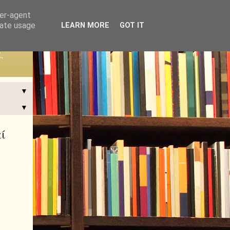
ser-agent
rate usage
LEARN MORE
GOT IT
,
▼
▼
ί