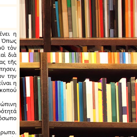
ένει η
. Ὁπως
οῦ τὸν
αὶ διὰ
ας τῆς
πησεν,
ον την
ίναι η
σκοπού
ρώπινη
ρότητά
ρόσωπο
θρωπο.