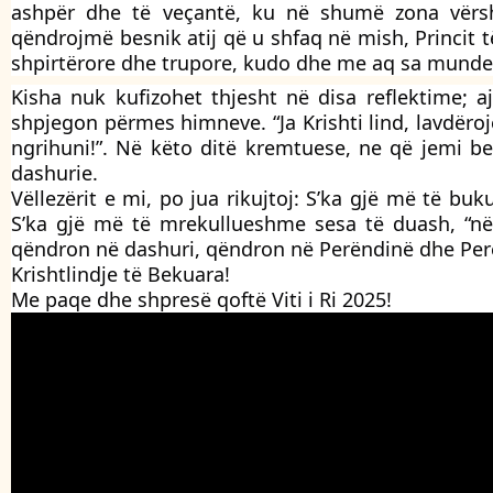
ashpër dhe të veçantë, ku në shumë zona vërsho
qëndrojmë besnik atij që u shfaq në mish, Princit t
shpirtërore dhe trupore, kudo dhe me aq sa munde
Kisha nuk kufizohet thjesht në disa reflektime; 
shpjegon përmes himneve. “Ja Krishti lind, lavdërojeni
ngrihuni!”. Në këto ditë kremtuese, ne që jemi be
dashurie.
Vëllezërit e mi, po jua rikujtoj: S’ka gjë më të bu
S’ka gjë më të mrekullueshme sesa të duash, “në 
qëndron në dashuri, qëndron në Perëndinë dhe Perën
Krishtlindje të Bekuara!
Me paqe dhe shpresë qoftë Viti i Ri 2025!