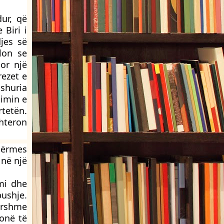
dur, që
 Biri i
jes së
lon se
or një
rezet e
ashuria
timin e
tetën.
hteron
 përmes
 në një
zmi dhe
bushje.
hershme
tonë të