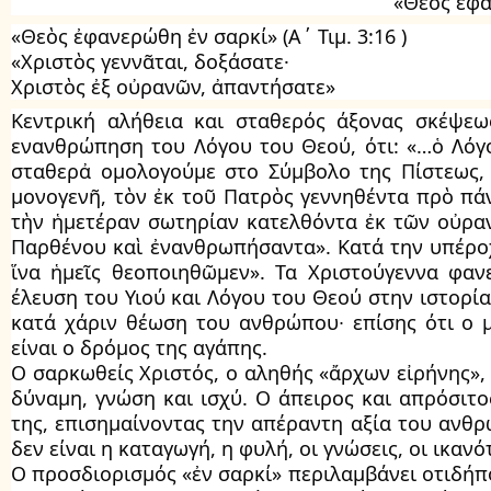
«Θεὸς ἐφα
«Θεὸς ἐφανερώθη ἐν σαρκί» (Α΄ Τιμ. 3:16 )
«Χριστὸς γεννᾶται, δοξάσατε·
Χριστὸς ἐξ οὐρανῶν, ἀπαντήσατε»
Κεντρική αλήθεια και σταθερός άξονας σκέψε
ενανθρώπηση του Λόγου του Θεού, ότι: «…ὁ Λόγος
σταθερἀ ομολογούμε στο Σύμβολο της Πίστεως, 
μονογενῆ, τὸν ἐκ τοῦ Πατρὸς γεννηθέντα πρὸ πά
τὴν ἡμετέραν σωτηρίαν κατελθόντα ἐκ τῶν οὐρα
Παρθένου καὶ ἐνανθρωπήσαντα». Κατά την υπέρο
ἵνα ἡμεῖς θεοποιηθῶμεν». Τα Χριστούγεννα φαν
έλευση του Υιού και Λόγου του Θεού στην ιστορία
κατά χάριν θέωση του ανθρώπου∙ επίσης ότι ο
είναι ο δρόμος της αγάπης.
Ο σαρκωθείς Χριστός, ο αληθής «ἄρχων εἰρήνης»,
δύναμη, γνώση και ισχύ. Ο άπειρος και απρόσι
της, επισημαίνοντας την απέραντη αξία του ανθ
δεν είναι η καταγωγή, η φυλή, οι γνώσεις, οι ικαν
Ο προσδιορισμός «ἐν σαρκί» περιλαμβάνει οτιδήπο