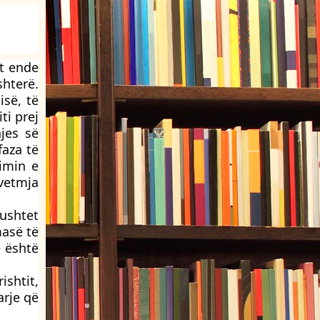
et ende
shterë.
isë, të
ti prej
hjes së
faza të
limin e
 vetmja
pushtet
masë të
ë është
ishtit,
arje që