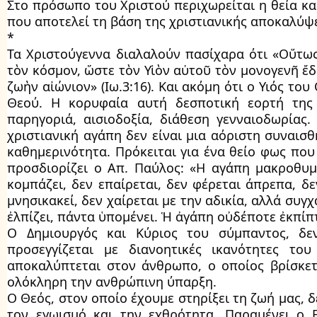
Στο πρόσωπο του Χριστού περιχωρείται η θεία κα
που αποτελεί τη βάση της χριστιανικής αποκαλύψε
*
Τα Χριστούγεννα διαλαλούν πασίχαρα ότι «Οὕτως
τὸν κόσμον, ὥστε τὸν Υἱὸν αὐτοῦ τὸν μονογενῆ ἔδ
ζωὴν αἰώνιον» (Ιω.3:16). Και ακόμη ότι ο Υιός τ
Θεού. Η κορυφαία αυτή δεσποτική εορτή της
παρηγοριά, αισιοδοξία, διάθεση γενναιοδωρίας.
χριστιανική αγάπη δεν είναι μια αόριστη συναισ
καθημερινότητα. Πρόκειται για ένα θείο φως που 
προσδιορίζει ο Απ. Παύλος: «Η αγάπη μακροθυμε
κομπάζει, δεν επαίρεται, δεν φέρεται άπρεπα, δε
μνησικακεί, δεν χαίρεται με την αδικία, αλλά συγχ
ἐλπίζει, πάντα ὑπομένει. Ἡ ἀγάπη οὐδέποτε ἐκπίπτε
Ο Δημιουργός και Κύριος του σύμπαντος, δε
προσεγγίζεται με διανοητικές ικανότητες τ
αποκαλύπτεται στον άνθρωπο, ο οποίος βρίσκετ
ολόκληρη την ανθρώπινη ύπαρξη.
Ο Θεός, στον οποίο έχουμε στηρίξει τη ζωή μας, 
τον εγωισμό και την εχθρότητα. Παραμένει ο 