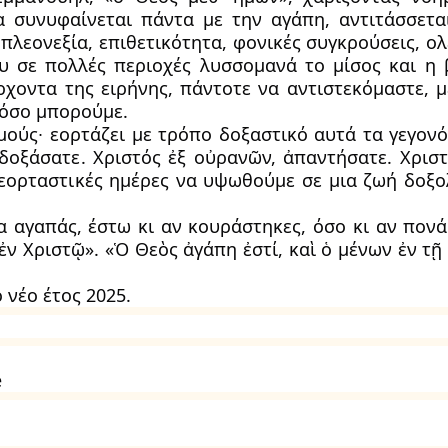
 συνυφαίνεται πάντα με την αγάπη, αντιτάσσετα
 πλεονεξία, επιθετικότητα, φονικές συγκρούσεις, ολ
υ σε πολλές περιοχές λυσσομανά το μίσος και η β
ρχοντα της ειρήνης, πάντοτε να αντιστεκόμαστε, μ
ι όσο μπορούμε.
μούς∙ εορτάζει με τρόπο δοξαστικό αυτά τα γεγονό
 δοξάσατε. Χριστός ἐξ οὐρανῶν, ἀπαντήσατε. Χριστ
 εορταστικές ημέρες να υψωθούμε σε μια ζωή δοξο
α αγαπάς, έστω κι αν κουράστηκες, όσο κι αν πονάς
«ἐν Χριστῷ». «Ὁ Θεὸς ἀγάπη ἐστί, καὶ ὁ μένων ἐν τῇ
 νέο έτος 2025.
ë