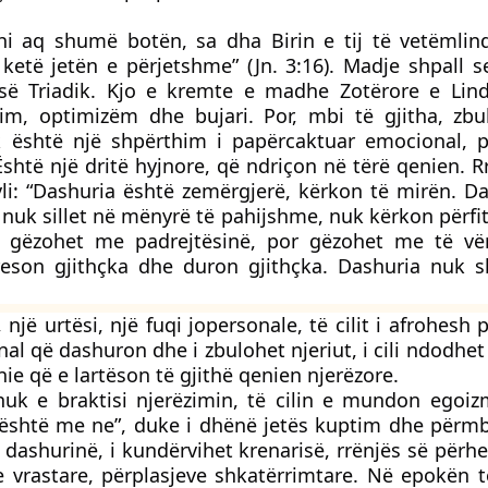
shi aq shumë botën, sa dha Birin e tij të vetëmlin
të jetën e përjetshme” (Jn. 3:16). Madje shpall se
së Triadik. Kjo e kremte e madhe Zotërore e Lind
m, optimizëm dhe bujari. Por, mbi të gjitha, zbu
k është një shpërthim i papërcaktuar emocional, p
shtë një dritë hyjnore, që ndriçon në tërë qenien. R
li: “Dashuria është zemërgjerë, kërkon të mirën. D
nuk sillet në mënyrë të pahijshme, nuk kërkon përfi
 gëzohet me padrejtësinë, por gëzohet me të vër
preson gjithçka dhe duron gjithçka. Dashuria nuk s
, një urtësi, një fuqi jopersonale, të cilit i afrohesh
al që dashuron dhe i zbulohet njeriut, i cili ndodhet
 që e lartëson të gjithë qenien njerëzore.
 nuk e braktisi njerëzimin, të cilin e mundon egoi
a është me ne”, duke i dhënë jetës kuptim dhe përm
 dashurinë, i kundërvihet krenarisë, rrënjës së për
eve vrastare, përplasjeve shkatërrimtare. Në epokën 