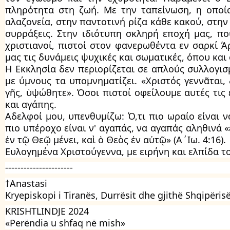
πληρότητα στη ζωή. Με την ταπείνωση, η οποία
αλαζονεία, στην παντοτινή ρίζα κάθε κακού, στην
συρράξεις. Στην ιδιότυπη σκληρή εποχή μας, πο
χριστιανοί, πιστοί στον φανερωθέντα εν σαρκί Ά
μας τις δυνάμεις ψυχικές και σωματικές, όπου κα
Η Εκκλησία δεν περιορίζεται σε απλούς συλλογισ
με ύμνους τα υπομνηματίζει. «Χριστός γεννᾶται,
γῆς, ὑψώθητε». Όσοι πιστοί οφείλουμε αυτές τις
και αγάπης.
Αδελφοί μου, υπενθυμίζω: Ό,τι πιο ωραίο είναι ν
πιο υπέροχο είναι ν' αγαπάς, να αγαπάς αληθινά 
ἐν τῷ Θεῷ μένει, καὶ ὁ Θεὸς ἐν αὐτῷ» (Α΄Ιω. 4:16).
Ευλογημένα Χριστούγεννα, με ειρήνη και ελπίδα το
----------------------
†Anastasi
Kryepiskopi i Tiranës, Durrësit dhe gjithë Shqipëris
KRISHTLINDJE 2024
«Perëndia u shfaq në mish»