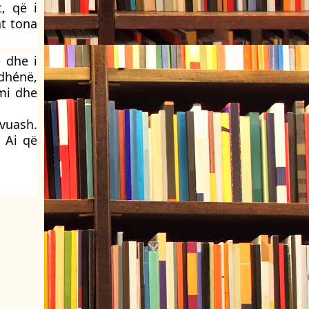
, që i
at tona
 dhe i
 dhénë,
imi dhe
 vuash.
. Ai që