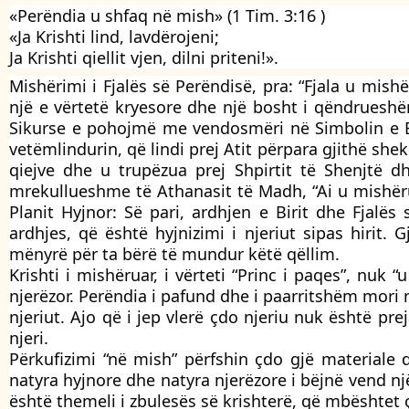
«Perëndia u shfaq në mish» (1 Tim. 3:16 )
«Ja Krishti lind, lavdërojeni;
Ja Krishti qiellit vjen, dilni priteni!».
Mishërimi i Fjalës së Perëndisë, pra: “Fjala u mis
një e vërtetë kryesore dhe një bosht i qëndrueshë
Sikurse e pohojmë me vendosmëri në Simbolin e Bes
vetëmlindurin, që lindi prej Atit përpara gjithë shek
qiejve dhe u trupëzua prej Shpirtit të Shenjtë d
mrekullueshme të Athanasit të Madh, “Ai u mishërua
Planit Hyjnor: Së pari, ardhjen e Birit dhe Fjalës 
ardhjes, që është hyjnizimi i njeriut sipas hirit.
mënyrë për ta bërë të mundur këtë qëllim.
Krishti i mishëruar, i vërteti “Princ i paqes”, nuk
njerëzor. Perëndia i pafund dhe i paarritshëm mori 
njeriut. Ajo që i jep vlerë çdo njeriu nuk është prej
njeri.
Përkufizimi “në mish” përfshin çdo gjë materiale 
natyra hyjnore dhe natyra njerëzore i bëjnë vend nj
është themeli i zbulesës së krishterë, që mbështet 