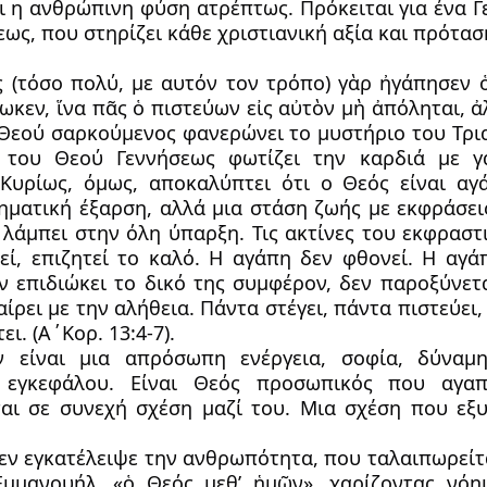
ι η ανθρώπινη φύση ατρέπτως. Πρόκειται για ένα Γ
ως, που στηρίζει κάθε χριστιανική αξία και πρότασ
 (τόσο πολύ, με αυτόν τον τρόπο) γὰρ ἠγάπησεν 
ωκεν, ἵνα πᾶς ὁ πιστεύων εἰς αὐτὸν μὴ ἀπόληται, ἀλ
ου Θεού σαρκούμενος φανερώνει το μυστήριο του Τρι
 του Θεού Γεννήσεως φωτίζει την καρδιά με γ
 Κυρίως, όμως, αποκαλύπτει ότι ο Θεός είναι αγ
θηματική έξαρση, αλλά μια στάση ζωής με εκφράσει
λάμπει στην όλη ύπαρξη. Τις ακτίνες του εκφραστι
ί, επιζητεί το καλό. H αγάπη δεν φθονεί. H αγά
ν επιδιώκει το δικό της συμφέρον, δεν παροξύνετα
αίρει με την αλήθεια. Πάντα στέγει, πάντα πιστεύει
ι. (Α΄Κορ. 13:4-7).
ν είναι μια απρόσωπη ενέργεια, σοφία, δύναμ
ου εγκεφάλου. Είναι Θεός προσωπικός που αγα
αι σε συνεχή σχέση μαζί του. Μια σχέση που εξ
δεν εγκατέλειψε την ανθρωπότητα, που ταλαιπωρείτ
Εμμανουήλ, «ὁ Θεός μεθ’ ἡμῶν», χαρίζοντας νόη