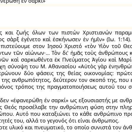
νερώθη ἐν σαρκί»
ως και ζωής όλων των πιστών Χριστιανών παραμ
 σὰρξ ἐγένετο καὶ ἐσκήνωσεν ἐν ἡμῖν» (Ιω. 1:14)
πιστεύουμε στον Ιησού Χριστό «τὸν Υἱὸν τοῦ Θε
ντων τῶν αἰώνων·… Τὸν δι' ἡμᾶς τοὺς ἀνθρώπους κ
νῶν καὶ σαρκωθέντα ἐκ Πνεύματος Ἁγίου καὶ Μαρί
χη σύνοψη του Μ. Αθανασίου «Αὐτὸς γὰρ ἐνηνθρώ
ερώνουν δύο φάσεις της θείας οικονομίας: πρώτ
 της ανθρωπότητος, δεύτερον τον σκοπό της, που ε
 μόνος τρόπος της πραγματοποιήσεως αυτού του 
 δεν «ἐφανερώθη ἐν σαρκί» ως εξουσιαστής με ανθ
τος Θεός προσέλαβε την ανθρώπινη φύση στην πλη
ρώπου. Αυτό που καταξιώνει το κάθε ανθρώπινο π
ότητές του, αλλά το γεγονός ότι είναι άνθρωπος.
τε υλικό και πνευματικό, το οποίο συνιστά τον άν