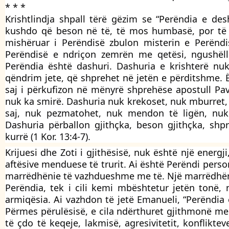
* * *
Krishtlindja shpall tërë gëzim se “Perëndia e de
kushdo që beson në të, të mos humbasë, por të ke
mishëruar i Perëndisë zbulon misterin e Perëndi
Perëndisë e ndriçon zemrën me qetësi, ngushëlli
Perëndia është dashuri. Dashuria e krishterë nu
qëndrim jete, që shprehet në jetën e përditshme. Ë
saj i përkufizon në mënyrë shprehëse apostull Pav
nuk ka smirë. Dashuria nuk krekoset, nuk mburret, 
saj, nuk pezmatohet, nuk mendon të ligën, nuk
Dashuria përballon gjithçka, beson gjithçka, sh
kurrë (1 Kor. 13:4-7).
Krijuesi dhe Zoti i gjithësisë, nuk është një energji
aftësive menduese të trurit. Ai është Perëndi person
marrëdhënie të vazhdueshme me të. Një marrëdhënie
Perëndia, tek i cili kemi mbështetur jetën tonë,
armiqësia. Ai vazhdon të jetë Emanueli, “Perëndi
Përmes përulësisë, e cila ndërthuret gjithmonë me
të çdo të keqeje, lakmisë, agresivitetit, konflikt