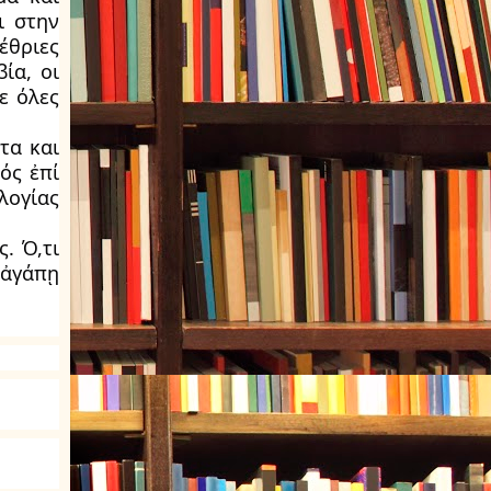
ι στην
έθριες
ία, οι
ε όλες
τα και
ός ἐπί
λογίας
. Ό,τι
 ἀγάπῃ