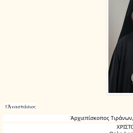
†Ἀναστάσιος
Ἀρχιεπίσκοπος Tιράνων,
ΧΡΙΣΤ