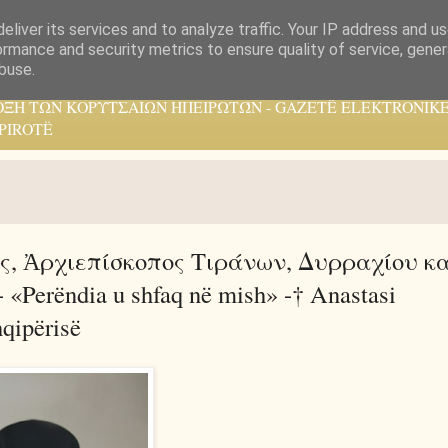
eliver its services and to analyze traffic. Your IP address and u
ormance and security metrics to ensure quality of service, gene
buse.
ΟΞΗ ΤΩΝ ΚΟΡΥΤΣΑΙΩΝ ΗΠΕΙΡΩΤΏΝ - GAZETË ELEKTRONIKE
PIROTË
ς, Ἀρχιεπίσκοπος Tιράνων, Δυρραχίου κα
rëndia u shfaq në mish» -† Anastasi
hqipërisë