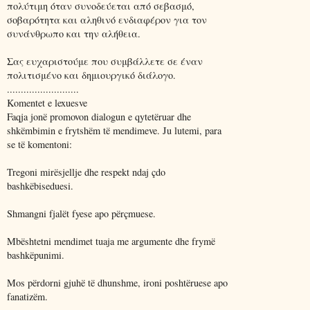
πολύτιμη όταν συνοδεύεται από σεβασμό,
σοβαρότητα και αληθινό ενδιαφέρον για τον
συνάνθρωπο και την αλήθεια.
Σας ευχαριστούμε που συμβάλλετε σε έναν
πολιτισμένο και δημιουργικό διάλογο.
..........................
Komentet e lexuesve
Faqja jonë promovon dialogun e qytetëruar dhe
shkëmbimin e frytshëm të mendimeve. Ju lutemi, para
se të komentoni:
Tregoni mirësjellje dhe respekt ndaj çdo
bashkëbiseduesi.
Shmangni fjalët fyese apo përçmuese.
Mbështetni mendimet tuaja me argumente dhe frymë
bashkëpunimi.
Mos përdorni gjuhë të dhunshme, ironi poshtëruese apo
fanatizëm.