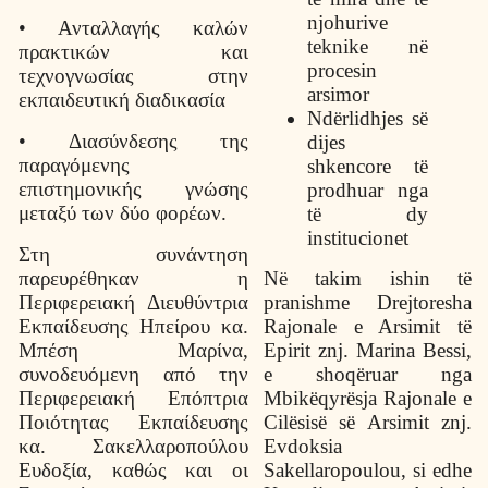
njohurive
• Ανταλλαγής καλών
teknike në
πρακτικών και
procesin
τεχνογνωσίας στην
arsimor
εκπαιδευτική διαδικασία
Ndërlidhjes së
• Διασύνδεσης της
dijes
παραγόμενης
shkencore të
επιστημονικής γνώσης
prodhuar nga
μεταξύ των δύο φορέων.
të dy
institucionet
Στη συνάντηση
παρευρέθηκαν η
Në takim ishin të
Περιφερειακή Διευθύντρια
pranishme Drejtoresha
Εκπαίδευσης Ηπείρου κα.
Rajonale e Arsimit të
Μπέση Μαρίνα,
Epirit znj. Marina Bessi,
συνοδευόμενη από την
e shoqëruar nga
Περιφερειακή Επόπτρια
Mbikëqyrësja Rajonale e
Ποιότητας Εκπαίδευσης
Cilësisë së Arsimit znj.
κα. Σακελλαροπούλου
Evdoksia
Ευδοξία, καθώς και οι
Sakellaropoulou, si edhe