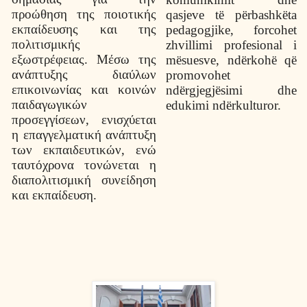
προώθηση της ποιοτικής
qasjeve të përbashkëta
εκπαίδευσης και της
pedagogjike, forcohet
πολιτισμικής
zhvillimi profesional i
εξωστρέφειας. Μέσω της
mësuesve, ndërkohë që
ανάπτυξης διαύλων
promovohet
επικοινωνίας και κοινών
ndërgjegjësimi dhe
παιδαγωγικών
edukimi ndërkulturor.
προσεγγίσεων, ενισχύεται
η επαγγελματική ανάπτυξη
των εκπαιδευτικών, ενώ
ταυτόχρονα τονώνεται η
διαπολιτισμική συνείδηση
και εκπαίδευση.