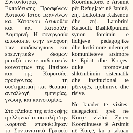
Συντονίστριες
Koordinatoret e Arsimit
Εκπαίδευσης Προσφύγων
për Refugjatët në Janinë,
Αστικού Ιστού Ιωαννίνων
znj. Lefkothea Katsenou
κα. Κάτσενου Λευκοθέα
dhe znj. Lambrini
και κα. Κατσούλη
Katsouli. Bashkëpunimi
Λαμπρινή. Η συνεργασία
synon forcimin e
αποσκοπεί στην ενίσχυση
lidhjeve pedagogjike
των παιδαγωγικών και
dhe kërkimore ndërmjet
ερευνητικών δεσμών
komuniteteve arsimore
μεταξύ των εκπαιδευτικών
të Epirit dhe Korçës,
κοινοτήτων της Ηπείρου
duke promovuar
και της Κορυτσάς,
shkëmbimin sistematik
προάγοντας τη
dhe institucional të
συστηματική και θεσμική
përvojës, njohurive dhe
ανταλλαγή εμπειρίας,
risive.
γνώσης και καινοτομίας.
Në kuadër të vizitës,
Στο πλαίσιο της επίσκεψης
delegacioni grek në
η ελληνική αποστολή στην
Korçë vizitoi Zyrën
Κορυτσά
επισκέφθηκαν
Koordinuese të Arsimit
το Συντονιστικό Γραφείο
në Korçë, ku u takuan