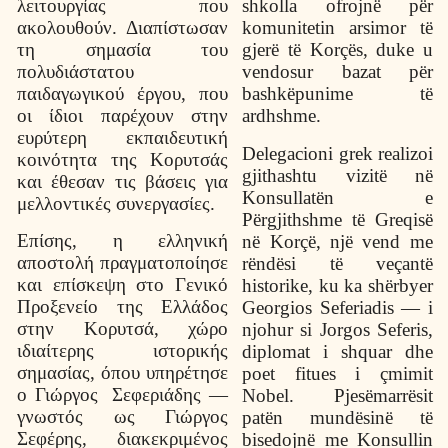
λειτουργίας που
shkolla ofrojnë për
ακολουθούν. Διαπίστωσαν
komunitetin arsimor të
τη σημασία του
gjerë të Korçës, duke u
πολυδιάστατου
vendosur bazat për
παιδαγωγικού έργου, που
bashkëpunime të
οι ίδιοι παρέχουν στην
ardhshme.
ευρύτερη εκπαιδευτική
Delegacioni grek realizoi
κοινότητα της Κορυτσάς
gjithashtu vizitë në
και έθεσαν τις βάσεις για
Konsullatën e
μελλοντικές συνεργασίες.
Përgjithshme të Greqisë
Επίσης, η ελληνική
në Korçë, një vend me
αποστολή πραγματοποίησε
rëndësi të veçantë
και επίσκεψη στο Γενικό
historike, ku ka shërbyer
Προξενείο της Ελλάδος
Georgios Seferiadis — i
στην Κορυτσά, χώρο
njohur si Jorgos Seferis,
ιδιαίτερης ιστορικής
diplomat i shquar dhe
σημασίας, όπου υπηρέτησε
poet fitues i çmimit
ο Γιώργος
Σεφεριάδης —
Nobel. Pjesëmarrësit
γνωστός ως Γιώργος
patën mundësinë të
Σεφέρης, διακεκριμένος
bisedojnë me Konsullin