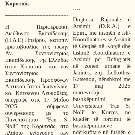
Κορυτσά.
….
~~~~~~~~~~~~~~~~~~~~~
Drejtoria
Rajonale
e
Arsimit
(
D
.
R
.
A
.)
e
Η Περιφερειακή
Epirit
,
me
nism
ë
n
e
ish
-
Διεύθυνση Εκπαίδευσης
Koordinatores
s
ë
Arsimit
(Π.Δ.Ε) Ηπείρου,
κατόπιν
t
ë
Greqis
ë
n
ë
Kor
çë
dhe
πρωτοβουλίας της πρώην
tashm
ë
Koordinatore
e
Αν. Συντονίστριας
Arsimit
p
ë
r
Refugjat
ë
t
Εκπαίδευσης
της Ελλάδας
n
ë
zon
ë
n
urbane
t
ë
στην Κορυτσά
και νυν
Janin
ë
s
,
znj
.
Lefkothea
Συντονίστριας
Katsenou
,
n
ë
nshkroi
m
ë
Εκπαίδευσης Προσφύγων
17
maj
2025
Αστικού Ιστού Ιωαννίνων
marr
ë
veshje
κα. Κάτσενου Λευκοθέας,
bashk
ë
punimi
me
υπέγραψε στις 17 Μαΐου
Universitetin
“
Fan
S
.
2025 σύμφωνο
Noli
”
t
ë
Kor
çë
s
,
n
ë
συνεργασίας με το
kuad
ë
r
t
ë
forcimit
t
ë
Πανεπιστήμιο “Fan S.
bashk
ë
punimeve
Noli” της Κορυτσάς, στο
nd
ë
rkufitare
n
ë
fush
ë
n
e
πλαίσιο ενίσχυσης των