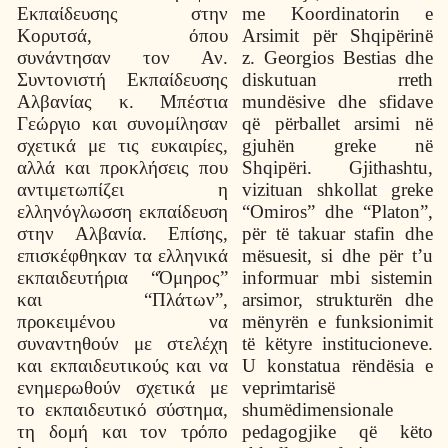
Εκπαίδευσης στην
me Koordinatorin e
Κορυτσά, όπου
Arsimit për Shqipërinë
συνάντησαν τον Αν.
z. Georgios Bestias dhe
Συντονιστή Εκπαίδευσης
diskutuan rreth
Αλβανίας κ. Μπέστια
mundësive dhe sfidave
Γεώργιο και συνομίλησαν
që përballet arsimi në
σχετικά με τις ευκαιρίες,
gjuhën greke në
αλλά και προκλήσεις που
Shqipëri. Gjithashtu,
αντιμετωπίζει η
vizituan shkollat greke
ελληνόγλωσση εκπαίδευση
“Omiros” dhe “Platon”,
στην Αλβανία. Επίσης,
për të takuar stafin dhe
επισκέφθηκαν τα ελληνικά
mësuesit, si dhe për t’u
εκπαιδευτήρια “Όμηρος”
informuar mbi sistemin
και “Πλάτων”,
arsimor, strukturën dhe
προκειμένου να
mënyrën e funksionimit
συναντηθούν με στελέχη
të këtyre institucioneve.
και εκπαιδευτικούς και να
U konstatua rëndësia e
ενημερωθούν σχετικά με
veprimtarisë
το εκπαιδευτικό σύστημα,
shumëdimensionale
τη δομή και τον τρόπο
pedagogjike që këto