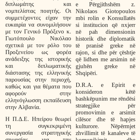
διπλωμάτης και
e Përgjithshëm z.
νομπελίστας ποιητής. Οι
Nikolaos Giotopoulos
συμμετέχοντες είχαν την
mbi rolin e Konsullatës
ευκαιρία να συνομιλήσουν
si institucion që nxjerr
με τον Γενικό Πρόξενο κ.
në pah dimensionin
Γιωτόπουλο Νικόλαο
historik dhe diplomatik
σχετικά με τον ρόλο του
të pranisë greke në
Προξενείου ως φορέα
rajon, si dhe për çështje
ανάδειξης της ιστορικής
që lidhen me arsimin në
και διπλωματικής
gjuhën greke në
διάστασης της ελληνικής
Shqipëri.
παρουσίας στην περιοχή,
D.R.A. e Epirit e
καθώς και για θέματα που
konsideron këtë
αφορούν στην
bashkëpunim me rëndësi
ελληνόγλωσση εκπαίδευση
strategjike për
στην Αλβανία.
promovimin e arsimit
Η Π.Δ.Ε. Ηπείρου θεωρεί
cilësor dhe të hapjes
τη συγκεκριμένη
kulturore. Nëpërmjet
συνεργασία στρατηγικής
zhvillimit të kanaleve të
σημασίας για την
komunikimit dhe