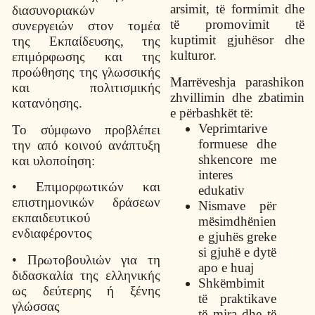
arsimit
,
t
ë
formimit
dhe
διασυνοριακών
t
ë
promovimit
t
ë
συνεργειών στον τομέα
kuptimit
gjuh
ë
sor
dhe
της Εκπαίδευσης, της
kulturor
.
επιμόρφωσης και της
προώθησης της γλωσσικής
Marr
ë
veshja
parashikon
και πολιτισμικής
zhvillimin
dhe
zbatimin
κατανόησης.
e
p
ë
rbashk
ë
t
t
ë:
Veprimtarive
Το σύμφωνο προβλέπει
formuese dhe
την από κοινού ανάπτυξη
shkencore me
και υλοποίηση:
interes
• Επιμορφωτικών και
edukativ
επιστημονικών δράσεων
Nismave për
εκπαιδευτικού
mësimdhënien
ενδιαφέροντος
e gjuhës greke
si gjuhë e dytë
• Πρωτοβουλιών για τη
apo e huaj
διδασκαλία της ελληνικής
Shkëmbimit
ως δεύτερης ή ξένης
të praktikave
γλώσσας
të mira dhe të