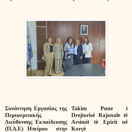
Συνάντηση Εργασίας της
Takim
Pune
i
Περιφερειακής
Drejtoris
ë
Rajonale
t
ë
Διεύθυνσης Εκπαίδευσης
Arsimit
t
ë
Epirit
n
ë
(Π.Δ.Ε) Ηπείρου
στην
Kor
çë