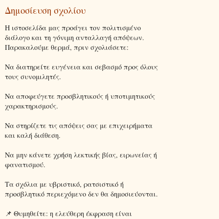
Δημοσίευση σχολίου
Η ιστοσελίδα μας προάγει τον πολιτισμένο
διάλογο και τη γόνιμη ανταλλαγή απόψεων.
Παρακαλούμε θερμά, πριν σχολιάσετε:
Να διατηρείτε ευγένεια και σεβασμό προς όλους
τους συνομιλητές.
Να αποφεύγετε προσβλητικούς ή υποτιμητικούς
χαρακτηρισμούς.
Να στηρίζετε τις απόψεις σας με επιχειρήματα
και καλή διάθεση.
Να μην κάνετε χρήση λεκτικής βίας, ειρωνείας ή
φανατισμού.
Τα σχόλια με υβριστικό, ρατσιστικό ή
προσβλητικό περιεχόμενο δεν θα δημοσιεύονται.
📌 Θυμηθείτε: η ελεύθερη έκφραση είναι