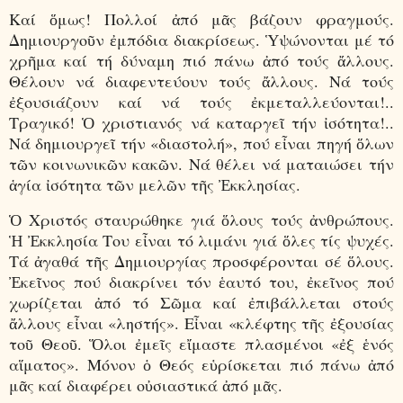
Καί ὅμως! Πολλοί ἀπό μᾶς βάζουν φραγμούς.
Δημιουργοῦν ἐμπόδια διακρίσεως. Ὑψώνονται μέ τό
χρῆμα καί τή δύναμη πιό πάνω ἀπό τούς ἄλλους.
Θέλουν νά διαφεντεύουν τούς ἄλλους. Νά τούς
ἐξουσιάζουν καί νά τούς ἐκμεταλλεύονται!..
Τραγικό! Ὁ χριστιανός νά καταργεῖ τήν ἰσότητα!..
Νά δημιουργεῖ τήν «διαστολή», πού εἶναι πηγή ὅλων
τῶν κοινωνικῶν κακῶν. Νά θέλει νά ματαιώσει τήν
ἁγία ἰσότητα τῶν μελῶν τῆς Ἐκκλησίας.
Ὁ Χριστός σταυρώθηκε γιά ὅλους τούς ἀνθρώπους.
Ἡ Ἐκκλησία Του εἶναι τό λιμάνι γιά ὅλες τίς ψυχές.
Τά ἀγαθά τῆς Δημιουργίας προσφέρονται σέ ὅλους.
Ἐκεῖνος πού διακρίνει τόν ἑαυτό του, ἐκεῖνος πού
χωρίζεται ἀπό τό Σῶμα καί ἐπιβάλλεται στούς
ἄλλους εἶναι «ληστής». Εἶναι «κλέφτης τῆς ἐξουσίας
τοῦ Θεοῦ. Ὅλοι ἐμεῖς εἴμαστε πλασμένοι «ἐξ ἑνός
αἵματος». Μόνον ὁ Θεός εὑρίσκεται πιό πάνω ἀπό
μᾶς καί διαφέρει οὐσιαστικά ἀπό μᾶς.