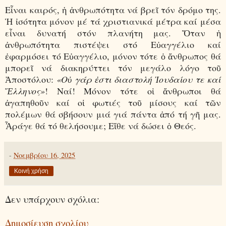
Εἶναι καιρός, ἡ ἀνθρωπότητα νά βρεῖ τόν δρόμο της.
Ἡ ἰσότητα μόνον μέ τά χριστιανικά μέτρα καί μέσα
εἶναι δυνατή στόν πλανήτη μας. Ὅταν ἡ
ἀνθρωπότητα πιστέψει στό Εὐαγγέλιο καί
ἐφαρμόσει τό Εὐαγγέλιο, μόνον τότε ὁ ἄνθρωπος θά
μπορεῖ νά διακηρύττει τόν μεγάλο λόγο τοῦ
Ἀποστόλου:
«Οὐ γάρ ἐστι διαστολή Ἰουδαίου τε καί
Ἕλληνος»
! Ναί! Μόνον τότε οἱ ἄνθρωποι θά
ἀγαπηθοῦν καί οἱ φωτιές τοῦ μίσους καί τῶν
πολέμων θά σβήσουν μιά γιά πάντα ἀπό τή γῆ μας.
Ἆράγε θά τό θελήσουμε; Εἴθε νά δώσει ὁ Θεός.
-
Νοεμβρίου 16, 2025
Κοινή χρήση
Δεν υπάρχουν σχόλια:
Δημοσίευση σχολίου