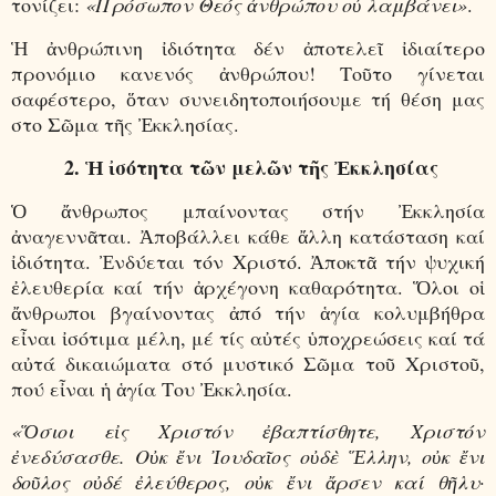
τονίζει:
«Πρόσωπον Θεός ἀνθρώπου οὐ λαμβάνει»
.
Ἡ ἀνθρώπινη ἰδιότητα δέν ἀποτελεῖ ἰδιαίτερο
προνόμιο κανενός ἀνθρώπου! Τοῦτο γίνεται
σαφέστερο, ὅταν συνειδητοποιήσουμε τή θέση μας
στο Σῶμα τῆς Ἐκκλησίας.
2. Ἡ ἰσότητα τῶν μελῶν τῆς Ἐκκλησίας
Ὁ ἄνθρωπος μπαίνοντας στήν Ἐκκλησία
ἀναγεννᾶται. Ἀποβάλλει κάθε ἄλλη κατάσταση καί
ἰδιότητα. Ἐνδύεται τόν Χριστό. Ἀποκτᾶ τήν ψυχική
ἐλευθερία καί τήν ἀρχέγονη καθαρότητα. Ὅλοι οἱ
ἄνθρωποι βγαίνοντας ἀπό τήν ἁγία κολυμβήθρα
εἶναι ἰσότιμα μέλη, μέ τίς αὐτές ὑποχρεώσεις καί τά
αὐτά δικαιώματα στό μυστικό Σῶμα τοῦ Χριστοῦ,
πού εἶναι ἡ ἁγία Του Ἐκκλησία.
«Ὅσιοι εἰς Χριστόν ἐβαπτίσθητε, Χριστόν
ἐνεδύσασθε. Οὐκ ἔνι Ἰουδαῖος οὐδὲ Ἕλλην, οὐκ ἔνι
δοῦλος οὐδέ ἐλεύθερος, οὐκ ἔνι ἄρσεν καί θῆλυ·