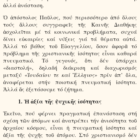
ἀλλά ἀνάσταση.
Ὁ ἀπόστολος Παῦλος, πού περισσότερο ἀπό ὅλους
τούς ἄλλους συγγραφεῖς τῆς Καινῆς Διαθήκης
ἀσχολεῖται μέ τά κοινωνικά προβλήματα, συχνά
δίνει εὐκαιρίες καί νύξεις γιά τά θέματα αὐτά.
Ἀλλά τό βάθος τοῦ Εὐαγγελίου, ὅσον ἀφορᾶ τό
πρόβλημα τῆς χριστιανικῆς ἰσότητας εἶναι καθαρά
πνευματικό. Τό γεγονός, ὅτι δέν ὑπάρχει
«διαστολή», δηλαδή διάκριση καί διαχωρισμός
μεταξύ
«Ἰουδαίου τε καί Ἕλληνος»
πρίν ἀπ’ ὅλα,
ἀναφέρεται στήν ποιοτική πνευματική ἰσότητα.
Ἀλλά ἄς ἐξετάσουμε τό ζήτημα.
1. Ἡ ἀξία τῆς ψυχικῆς ἰσότητας
Ἐκεῖνο, πού φέρνει πραγματική ἐπανάσταση στή
σχέση τῶν ἀτόμων καί ἀνατρέπει τήν ἀνισότητα τοῦ
ἀρχαίου κόσμου, εἶναι ἡ πνευματική ἰσότητα καί
ἀξία τῆς ψυχῆς τοῦ ἀτόμου. Στό χριστιανισμό δέν