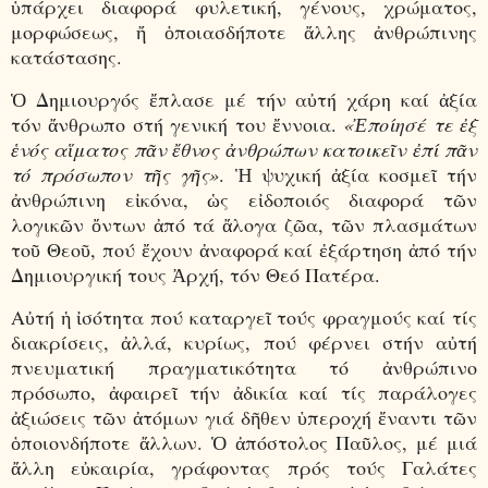
ὑπάρχει διαφορά φυλετική, γένους, χρώματος,
μορφώσεως, ἤ ὁποιασδήποτε ἄλλης ἀνθρώπινης
κατάστασης.
Ὁ Δημιουργός ἔπλασε μέ τήν αὐτή χάρη καί ἀξία
τόν ἄνθρωπο στή γενική του ἔννοια.
«Ἐποίησέ τε ἐξ
ἑνός αἵματος πᾶν ἔθνος ἀνθρώπων κατοικεῖν ἐπί πᾶν
τό πρόσωπον τῆς γῆς»
. Ἡ ψυχική ἀξία κοσμεῖ τήν
ἀνθρώπινη εἰκόνα, ὡς εἰδοποιός διαφορά τῶν
λογικῶν ὄντων ἀπό τά ἄλογα ζῶα, τῶν πλασμάτων
τοῦ Θεοῦ, πού ἔχουν ἀναφορά καί ἐξάρτηση ἀπό τήν
Δημιουργική τους Ἀρχή, τόν Θεό Πατέρα.
Αὐτή ἡ ἰσότητα πού καταργεῖ τούς φραγμούς καί τίς
διακρίσεις, ἀλλά, κυρίως, πού φέρνει στήν αὐτή
πνευματική πραγματικότητα τό ἀνθρώπινο
πρόσωπο, ἀφαιρεῖ τήν ἀδικία καί τίς παράλογες
ἀξιώσεις τῶν ἀτόμων γιά δῆθεν ὑπεροχή ἔναντι τῶν
ὁποιονδήποτε ἄλλων. Ὁ ἀπόστολος Παῦλος, μέ μιά
ἄλλη εὐκαιρία, γράφοντας πρός τούς Γαλάτες