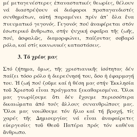
μέ μεταγενέστερες ἐπαναστατικές θεωρίες, θέλουν
νά διαστρέψουν οἱ διάφοροι προπαγανδιστές
συνθημάτων, αὐτή παραμένει πρίν ἀπ’ ὅλα ἕνα
πνευματικό γεγονός. Γεγονός πού ἀναφέρεται στόν
ἐσωτερικό ἄνθρωπο, στήν ψυχική σφαῖρα τῆς ζωῆς,
πού, ἀσφαλῶς, διαμορφώνει, παίζοντας σοβαρό
ρόλο, καί στίς κοινωνικές καταστάσεις.
3. Τό χρέος μας
Στό ζήτημα, ὅμως, τῆς χριστιανικῆς ἰσότητας δέν
παίζει τόσο ρόλο ἡ διερεύνησή του, ὅσο ἡ ἐφαρμογή
του. Ἡ ζωή πού ζοῦμε καί ἡ θέση μας στήν Ἐκκλησία
τοῦ Χριστοῦ εἶναι πράγματα ξεκαθαρισμένα. Ὅλοι
μας γνωρίζουμε ὅτι δέν ἔχουμε περισσότερα
δικαιώματα ἀπό τούς ἄλλους συνανθρώπους μας.
Ὅλοι μας νοιώθουμε τόν ἥλιο καί τή βροχή, τίς
χαρές τῆς Δημιουργίας νά εἶναι ἀναφαίρετες
εὐεργεσίες τοῦ Θεοῦ Πατέρα πρός τόν καθένα
ἄνθρωπο.