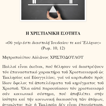
Η ΧΡΙΣΤΙΑΝΙΚΗ ΙΣΟΤΗΤΑ
«Οὐ γάρ ἐστι διαστολή Ἰουδαίου τε καί Ἕλληνος»
(Ρωμ. 10, 12)
Μητροπολίτου Αὐλῶνος ΧΡΙΣΤΟΔΟΥΛΟΥ
Πολλοί εἶναι ἐκεῖνοι, πού θέλησαν νά διαστρέψουν
τόν ἐπαναστατικό χαρακτήρα τοῦ Χριστιανισμοῦ ὡς
Ἐκκλησίας καί Εὐαγγελίου, γιά νά καρπωθοῦν πρός
ἴδιον ὄφελος τά ἀποτελέσματα τοῦ κηρύγματος τοῦ
Χριστοῦ. Ὅλα αὐτά παρουσίασαν τόν χριστιανισμό
σάν κοινωνικό σύστημα, πού ἀποβλέπει στήν
ἰσότητα καί τήν κοινωνική δικαιοσύνη τῶν ἀτόμων,
ἀγνοώντας πώς ἡ Ἐκκλησία δέν εἶναι ἐπανάσταση,