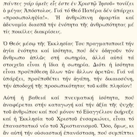
πάντες γάρ ὑμεῖς εἷς ἐστε ἐν Χριστῷ Ἰησοῦ»
τονίζει
ὁ μέγας Ἀπόστολος. Γιά τό Θεό Πατέρα δέν ὑπάρχει
«προσωποληψία!». Ἡ ἀνθρώπινη ἁμαρτία καί
ἀδυναμία διασπᾶ τήν ἑνότητα τῆς ἀνθρωπότητας μέ
τίς ποικίλες διακρίσεις.
Ὁ Θεός μέσῳ τῆς Ἐκκλησίας Του πραγματοποιεῖ τήν
ἁγία ἑνότητα καί ἰσότητα, πού δέν ὁδηγοῦν τόν
ἄνθρωπο ἁπλῶς στή σωτηρία, ἀλλά αὐτά τά
στοιχεῖα εἶναι ἡ ἴδια ἡ σωτηρία. Διότι ἡ ἰσότητα
εἶναι προϋπόθεση ὅλων τῶν ἄλλων ἀρετῶν. Γιά νά
ὑπάρξει, προϋποθέτει τήν ἀγάπη, τήν δικαιοσύνη,
τήν ἀποδοχή τῆς προσωπικότητας τοῦ κάθε πλησίον!
Αὐτή ἡ βαθειά καί πνευματική ἰσότητα, πού
ἀναφέρεται στήν καταγωγή καί τήν ἀξία τῆς ψυχῆς
τοῦ ἀνθρώπου καί πού μόνον τό Εὐαγγέλιον ἐκήρυξε
καί ἡ Ἐκκλησία τοῦ Χριστοῦ ἐνσαρκώνει, εἶναι τό
ἐπαναστατικό νέο τοῦ Χριστιανισμοῦ. Ὅσο, ὅμως, κι
ἄν αὐτή τήν οὐσιαστική ἐπανάσταση, πού συμπίπτει