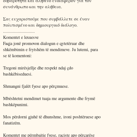
σοβαρότητα και αληθινό ενδιαφέρον για τον
συνάνθρωπο και την αλήθεια.
Σας ευχαριστούμε που συμβάλλετε σε έναν
πολιτισμένο και δημιουργικό διάλογο.
..........................
Komentet e lexuesve
Faqja jonë promovon dialogun e qytetëruar dhe
shkëmbimin e frytshëm të mendimeve. Ju lutemi, para
se të komentoni:
Tregoni mirësjellje dhe respekt ndaj çdo
bashkëbiseduesi.
Shmangni fjalët fyese apo përçmuese.
Mbështetni mendimet tuaja me argumente dhe frymë
bashkëpunimi.
Mos përdorni gjuhë të dhunshme, ironi poshtëruese apo
fanatizëm.
Komentet me përmbajtje fyese, raciste apo përçarëse