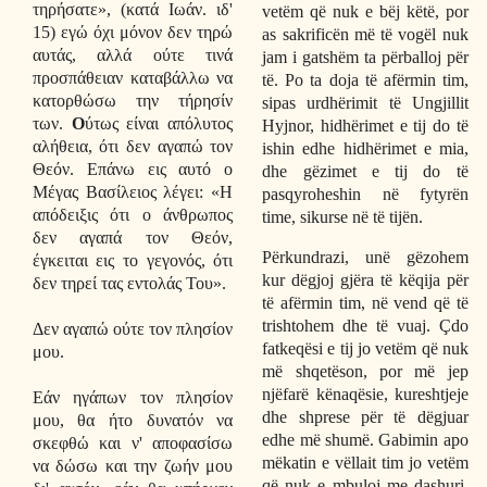
τηρήσατε», (κατά Ιωάν. ιδ'
vetëm që nuk e bëj këtë, por
15) εγώ όχι μόνον δεν τηρώ
as sakrificën më të vogël nuk
αυτάς, αλλά ούτε τινά
jam i gatshëm ta përballoj për
προσπάθειαν καταβάλλω να
të. Po ta doja të afërmin tim,
κατορθώσω την τήρησίν
sipas urdhërimit të Ungjillit
των.
Ο
ύτως είναι απόλυτος
Hyjnor, hidhërimet e tij do të
αλήθεια, ότι δεν αγαπώ τον
ishin edhe hidhërimet e mia,
Θεόν. Επάνω εις αυτό ο
dhe gëzimet e tij do të
Μέγας Βασίλειος λέγει: «Η
pasqyroheshin në fytyrën
απόδειξις ότι ο άνθρωπος
time, sikurse në të tijën.
δεν αγαπά τον Θεόν,
Përkundrazi, unë gëzohem
έγκειται εις το γεγονός, ότι
kur dëgjoj gjëra të këqija për
δεν τηρεί τας εντολάς Του».
të afërmin tim, në vend që të
trishtohem dhe të vuaj. Çdo
Δεν αγαπώ ούτε τον πλησίον
fatkeqësi e tij jo vetëm që nuk
μου.
më shqetëson, por më jep
njëfarë kënaqësie, kureshtjeje
Εάν ηγάπων τον πλησίον
dhe shprese për të dëgjuar
μου, θα ήτο δυνατόν να
edhe më shumë. Gabimin apo
σκεφθώ και ν' αποφασίσω
mëkatin e vëllait tim jo vetëm
να δώσω και την ζωήν μου
që nuk e mbuloj me dashuri,