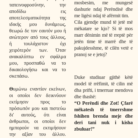
mosbesim, me mungesë
ταπεινοφροσύνην, την
dashurie ndaj Perëndisë dhe
αποδίδω εις
me ligësi ndaj të afërmit tim.
αποτελεσματικότητα της
Cila gjendje mund të jetë më
ιδικής μου δυνάμεως,
mëkatare se kjo? Si të mos
θεωρώ δε τον εαυτόν μου ή
marr dënimin më të rreptë për
ανώτερον από τους άλλους,
jetën time të marrë dhe të
ή τουλάχιστον όχι
pakujdesshme, të cilën vetë e
χειρότερόν των. Όταν
pranoj se e jetoj?
ανακαλύπτω εν σφάλμα
μου, προσπαθώ να το
δικαιολογήσω και να το
σκεπάσω.
Duke studiuar gjithë këtë
model të rrëfimit, të cilin më
Θ
υμώνω εναντίον εκείνων,
dha prifti, i tmerruar mendova
οι οποίοι δεν δεικνύουν
dhe thashë:
εκτίμησιν προς το
“O Perëndi dhe Zot! Çfarë
πρόσωπόν μου και πιστεύω
mëkatesh të tmerrshme
δι' αυτούς, ότι είναι
fshihen brenda meje dhe
άνθρωποι, οι οποίοι δεν
deri tani nuk i kisha
ημπορούν να εκτιμήσουν
zbuluar!”
την αξίαν του άλλου.