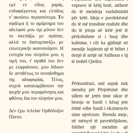
εμέ εν είδος χαράς,
veprave të këtij botë, atëherë
ενδιαφέροντος και ελπίδος
do të mendoja vazhdimisht
ν’ ακούσω περισσότερα.
Τ
ο
për këtë. Ideja e pavdekësisë
σφάλμα ή το αμάρτημα του
do të më trondiste realisht dhe
αδελφού μου όχι μόνον δεν
do të jetoja në këtë jetë të
το σκεπάζω με αγάπην,
përkohshme si i huaj dhe
αλλά το διατυμπανίζω με
kalimtar, i cili ka gjithnjë në
εσωτερικήν ικανοποίησιν. Η
mendje kujdesin që të bëhet i
ευτυχία του πλησίον μου, η
denjë të arrijë në Atdheun e tij
τιμή του, τ' αγαθά του δεν
të ëmbël Qiellor.
με ευφραίνουν, μου δίδουν
δε αντιθέτως το συναίσθημα
της αδιαφορίας. Τέλος,
Përkundrazi, unë aspak nuk
συχνά καταλαμβάνουν την
mendoj për Përjetësinë dhe
ψυχήν μου περιφρόνησις και
sillem në jetën time sikur të
φθόνος δια τον πλησίον μου.
besoja se fundi i kësaj jete
është edhe fundi i ekzistencës
Δεν έχω τελείαν Ορθόδοξον
sime njerëzore. Brenda meje,
Πίστιν.
në mënyrë të pavetëdijshme,
fshihet një mendim që