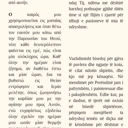
από αυτήν.
ndaj Tij, ndërsa me dëshirë
harxhoj pothuajse gjithë ditën
Ο
καιρός μου
time si një flijim i zjarrtë për
χρησιμοποιείται εις ματαίας
idhujt e pasioneve të mia të
απασχολήσεις και όταν θέτω
ndryshme.
τον εαυτόν μου κάτω από
την Παρουσίαν του Θεού,
τότε κάθε δευτερόλεπτον
φαίνεται εις εμέ, πώς είναι
μία ολόκληρος ώρα. Καθ'
Vazhdimisht bisedoj për gjëra
όλην την ημέραν είναι
të pavlera dhe ngjarje të kota,
ζήτημα, αν διαθέτω έστω
të cilat ndotin shpirtin, dhe
και μίαν ώραν, δια να
kjo më jep kënaqësi. Në
βυθιστώ εις Θείαν
mendimet për Perëndinë jam i
εντρύφησιν και Ιεράν
pafrytshëm, i painteresuar dhe
μελέτην, όπως ζωογονήσω
i pakujdesshëm. Edhe kur, pa
την καρδίαν μου με την
e dashur, të tjerët më nxisin
αγάπην μου προς Αυτόν,
në bisedë shpirtërore,
ενώ ευχαρίστως εξοδεύω
përpiqem menjëherë ta
όλην σχεδόν την ημέραν
ndryshoj temën në diçka më
μου ωσάν μίαν θερμήν
të këndshme për dëshirat e