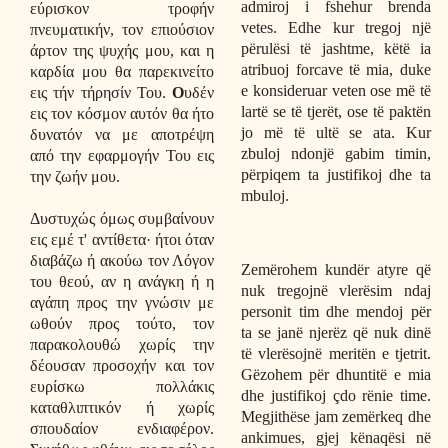
admiroj i fshehur brenda
εύρισκον τροφήν
vetes. Edhe kur tregoj një
πνευματικήν, τον επιούσιον
përulësi të jashtme, këtë ia
άρτον της ψυχής μου, και η
atribuoj forcave të mia, duke
καρδία μου θα παρεκινείτο
e konsideruar veten ose më të
εις τήν τήρησίν Του.
Ο
υδέν
lartë se të tjerët, ose të paktën
εις τον κόσμον αυτόν θα ήτο
jo më të ultë se ata. Kur
δυνατόν να με αποτρέψη
zbuloj ndonjë gabim timin,
από την εφαρμογήν Του εις
përpiqem ta justifikoj dhe ta
την ζωήν μου.
mbuloj.
Δυστυχώς όμως συμβαίνουν
εις εμέ τ' αντίθετα· ήτοι όταν
διαβάζω ή ακούω τον Λόγον
Zemërohem kundër atyre që
του θεού, αν η ανάγκη ή η
nuk tregojnë vlerësim ndaj
αγάπη προς την γνώσιν με
personit tim dhe mendoj për
ωθούν προς τούτο, τον
ta se janë njerëz që nuk dinë
παρακολουθώ χωρίς την
të vlerësojnë meritën e tjetrit.
δέουσαν προσοχήν και τον
Gëzohem për dhuntitë e mia
ευρίσκω πολλάκις
dhe justifikoj çdo rënie time.
καταθλιπτικόν ή χωρίς
Megjithëse jam zemërkeq dhe
σπουδαίον ενδιαφέρον.
ankimues, gjej kënaqësi në