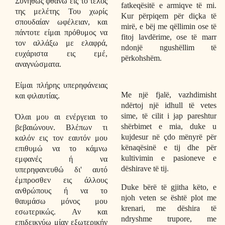
Συνήθως φθάνω εις το τέλος
fatkeqësitë e armiqve të mi.
της μελέτης Του χωρίς
Kur përpiqem për diçka të
σπουδαίαν ωφέλειαν, και
mirë, e bëj me qëllimin ose të
πάντοτε είμαι πρόθυμος να
fitoj lavdërime, ose të marr
τον αλλάξω με ελαφρά,
ndonjë ngushëllim të
ευχάριστα εις εμέ,
përkohshëm.
αναγνώσματα.
Είμαι πλήρης υπερηφάνειας
Me një fjalë, vazhdimisht
και φιλαυτίας.
ndërtoj një idhull të vetes
sime, të cilit i jap pareshtur
Όλαι μου αι ενέργειαι το
shërbimet e mia, duke u
βεβαιώνουν. Βλέπων τι
kujdesur në çdo mënyrë për
καλόν εις τον εαυτόν μου
kënaqësinë e tij dhe për
επιθυμώ να το κάμνω
kultivimin e pasioneve e
εμφανές ή να
dëshirave të tij.
υπερηφανευθώ δι' αυτό
έμπροσθεν εις άλλους
Duke bërë të gjitha këto, e
ανθρώπους ή να το
njoh veten se është plot me
θαυμάσω μόνος μου
krenari, me dëshira të
εσωτερικώς. Αν και
ndryshme trupore, me
επιδεικνύω μίαν εξωτερικήν