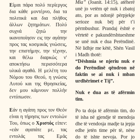
Mia”
(Joanit. 14:15), atëherë
Ε
ίμαι πάρα πολύ περίεργος
unë jo vetëm që nuk i zbatoj
δια κάθε μοντέρνο, δια τα
ato, por as ndonjë përpjekje
πολιτικά και δια πλήθος
serioze nuk bëj për t’i
άλλων ζητημάτων. Πολύ
përmbushur.
Prandaj është e
συχνά ζητώ την
vërtetë e pakundërshtueshme
ικανοποίησιν εις την αγάπην
se unë nuk e dua Perëndinë.
προς τας κοσμικάς γνώσεις,
Në lidhje me
këtë, Shën Vasil
την επιστήμην, την τέχνην,
i Madh thotë:
και θέλω διαρκώς ν'
“Dëshmia se njeriu nuk e
αποκτήσω περισσότερα
do Perëndinë qëndron në
υλικά αγαθά. Η μελέτη του
faktin se ai nuk i mban
Νόμου του Θεού, η γνώσις
urdhërimet e Tij”.
Αυτού και της Θρησκείας,
δεν μου κάμνουν πολλήν
Nuk e dua as të afërmin
εντύπωσιν.
tim.
Ε
άν η αγάπη προς τον Θεόν
Po ta doja të afërmin tim, do
είναι η τήρησις των εντολών
të isha në gjendje të mendoja
Του, όπως ο
Χριστός
είπεν:
dhe të vendosja madje ta jepja
«εάν αγαπάτε με, τας
edhe jetën time për të, nëse
εντολάς τας Εμάς
do të ishte nevoja. Por jo