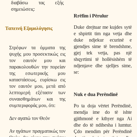
διαβάσω τας εξής
σημειώσεις:
Rrëfim i Përulur
Duke drejtuar me kujdes sytë
Ταπεινή Εξομολόγησις
e shpirtit tim nga vetja dhe
duke ndjekur ecurinë e
gjendjes sime të brendshme,
Στρέφων τα όμματα της
gjej tek vetja, pas një
ψυχής μου προσεκτικώς εις
shqyrtimi të hollësishëm të
τον εαυτόν μου και
ndjenjave dhe sjelljes sime,
παρακολουθών την πορείαν
se:
της εσωτερικής μου
καταστάσεως, ευρίσκω εις
τον εαυτόν μου, μετά από
λεπτομερή εξέτασιν των
Nuk e dua Perëndinë
συναισθημάτων και της
συμπεριφοράς μου, ότι:
Po ta doja vërtet Perëndinë,
mendja ime do të ishte
Δεν αγαπώ τον Θεόν
gjithmonë e kthyer nga Ai
dhe do të ndihesha i lumtur.
Αν ηγάπων πραγματικώς τον
Çdo mendim për Perëndinë