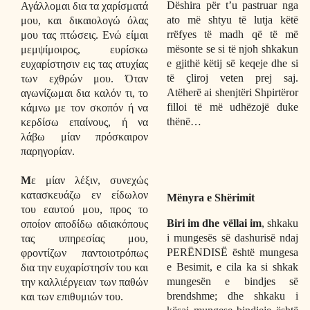
Dëshira për t’u pastruar nga
Αγάλλομαι δια τα χαρίσματά
ato më shtyu të lutja këtë
μου, και δικαιολογώ όλας
rrëfyes të madh që të më
μου τας πτώσεις. Ενώ είμαι
mësonte se si të njoh shkakun
μεμψίμοιρος, ευρίσκω
e gjithë këtij së keqeje dhe si
ευχαρίστησιν εις τας ατυχίας
të çliroj veten prej saj.
των εχθρών μου. Όταν
Atëherë ai shenjtëri Shpirtëror
αγωνίζωμαι δια καλόν τι, το
filloi të më udhëzojë duke
κάμνω με τον σκοπόν ή να
thënë…
κερδίσω επαίνους, ή να
λάβω μίαν πρόσκαιρον
παρηγορίαν.
Μ
ε μίαν λέξιν, συνεχώς
κατασκευάζω εν είδωλον
Mënyra e Shërimit
του εαυτού μου, προς το
Biri im dhe vëllai im
, shkaku
οποίον αποδίδω αδιακόπους
i mungesës së dashurisë ndaj
τας υπηρεσίας μου,
PERËNDISË është mungesa
φροντίζων παντοιοτρόπως
e Besimit, e cila ka si shkak
δια την ευχαρίστησίν του και
mungesën e bindjes së
την καλλιέργειαν των παθών
brendshme; dhe shkaku i
και των επιθυμιών του.