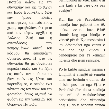
përmblidhet në këtë: kush e di
Πιστεύω ολίγον εις την
dhe kush e ka parë ç’ka pas
αθανασίαν και εις το Άγιον
vdekjes?
και Ιερόν Ευαγγέλιον, διότι
εάν ήμουν τελείως
Kur flas për Pavdekësinë,
πεπεισμένος και επίστευον,
mendja ime pajtohet me të,
χωρίς αμφιβολίαν, ότι μετά
ndërsa zemra ime është
από τον τάφον αρχίζει η
shumë larg nga bindja e
Αιώνιος Ζωή και η
vërtetë për të. Kjo mosbesim i
ανταπόδοσις των
imi dëshmohet nga veprat e
πεπραγμένων αυτού του
mia dhe nga kujdesi i
κόσμου, θα εσκεπτόμην
pandërprerë për t’i kënaqur
συνεχώς αυτό. Η ιδέα της
ndjesitë dhe jetën sensuale.
αθανασίας θα με συνέτριβε
κυριολεκτικώς και θα έζων
Po të kishte sunduar mësimi i
εις αυτόν τον πρόσκαιρον
Ungjillit të Shenjtë në zemrën
βίον ωσάν εις ξένος και
time me besimin e duhur, do
παρεπίδημος, ο οποίος έχει
të isha pushtuar nga Fjala e
πάντοτε εις τον νουν του την
Perëndisë dhe do ta studioja
φροντίδα, όπως αξιωθή να
me zell të vazhdueshëm;
φθάση εις την γλυκειάν του
përkushtimi dhe vëmendja
Ουράνιον Πατρίδα.
ndaj Tij do të banonin brenda