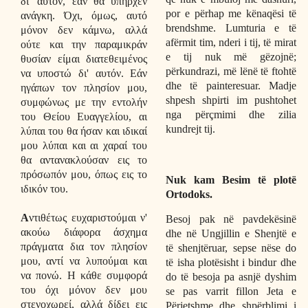
δι' αυτόν, εάν θα υπήρχεν
por e përhap me kënaqësi të
ανάγκη. Όχι, όμως, αυτό
brendshme. Lumturia e të
μόνον δεν κάμνω, αλλά
afërmit tim, nderi i tij, të mirat
ούτε και την παραμικράν
e tij nuk më gëzojnë;
θυσίαν είμαι διατεθειμένος
përkundrazi, më lënë të ftohtë
να υποστώ δι' αυτόν. Εάν
dhe të painteresuar. Madje
ηγάπων τον πλησίον μου,
shpesh shpirti im pushtohet
συμφώνως με την εντολήν
nga përçmimi dhe zilia
του Θείου Ευαγγελίου, αι
kundrejt tij.
λύπαι του θα ήσαν και ιδικαί
μου λύπαι και αι χαραί του
θα αντανακλούσαν εις το
πρόσωπόν μου, όπως εις το
Nuk kam Besim të plotë
ιδικόν του.
Ortodoks.
Α
ντιθέτως ευχαριστούμαι ν'
Besoj pak në pavdekësinë
ακούω διάφορα άσχημα
dhe në Ungjillin e Shenjtë e
πράγματα δια τον πλησίον
të shenjtëruar, sepse nëse do
μου, αντί να λυπούμαι και
të isha plotësisht i bindur dhe
να πονώ. Η κάθε συμφορά
do të besoja pa asnjë dyshim
του όχι μόνον δεν μου
se pas varrit fillon Jeta e
στενοχωρεί, αλλά δίδει εις
Përjetshme dhe shpërblimi i