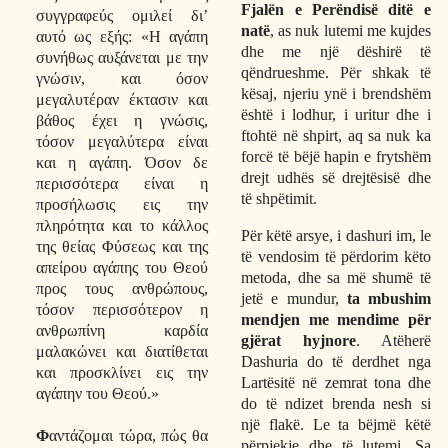
Fjalën e Perëndisë ditë e
συγγραφεύς ομιλεί δι’
natë
, as nuk lutemi me kujdes
αυτό ως εξής: «Η αγάπη
dhe me një dëshirë të
συνήθως αυξάνεται με την
qëndrueshme. Për shkak të
γνώσιν, και όσον
kësaj, njeriu ynë i brendshëm
μεγαλυτέραν έκτασιν και
është i lodhur, i uritur dhe i
βάθος έχει η γνώσις,
ftohtë në shpirt, aq sa nuk ka
τόσον μεγαλύτερα είναι
forcë të bëjë hapin e frytshëm
και η αγάπη. Όσον δε
drejt udhës së drejtësisë dhe
περισσότερα είναι η
të shpëtimit.
προσήλωσις εις την
πληρότητα και το κάλλος
Për këtë arsye, i dashuri im, le
της θείας Φύσεως και της
të vendosim të përdorim këto
απείρου αγάπης του Θεού
metoda, dhe sa më shumë të
προς τους ανθρώπους,
jetë e mundur,
ta mbushim
τόσον περισσότερον η
mendjen me mendime për
ανθρωπίνη καρδία
gjërat hyjnore
. Atëherë
μαλακώνει και διατίθεται
Dashuria do të derdhet nga
και προσκλίνει εις την
Lartësitë në zemrat tona dhe
αγάπην του Θεού.»
do të ndizet brenda nesh si
një flakë. Le ta bëjmë këtë
Φ
αντάζομαι τώρα, πώς θα
përpjekje dhe të lutemi. Sa