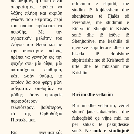
πεποίθησιν, η οποία είναι
ndriçimin e shpirtit, me
απαραίτητος, πρέπει να
studim të kujdesshëm dhe
λάβης πλήρη και ακριβή
shenjtërues të Fjalës së
γνώσιν του θέματος, περί
Perëndisë, me studimin e
του οποίου πρόκειται να
Etërve të Shenjtë të Kishës
πεισθής. Με την
sonë dhe të jetëve të
αγιαστικήν μελέτην του
Shenjtorëve, me këshilla të
Λόγου του Θεού και με
njerëzve shpirtërorë dhe me
την απόκτησιν πείρας,
biseda të dobishme
πρέπει να γεννηθή εις την
shpirtërisht me të Krishterë të
ψυχήν σου μία δίψα, μία
urtë dhe të mbushur me
ακατάσχετος επιθυμία,
Krishtin.
κάτι ωσάν θαύμα, το
οποίον θα σου φέρη μίαν
ασίγαστον επιθυμίαν να
Biri im dhe vëllai im
μάθης, όσον ημπορείς
περισσότερον,
Biri im dhe vëllai im, vërtet
τελειότερον, βαθύτερον,
shumë janë shkatërrimet dhe
τά της Ορθοδόξου
fatkeqësitë që vijnë mbi ne
Πίστεώς μας.
për shkak të pakujdesisë
sonë. Ne
nuk e studiojmë
Ε
ις πνευματικός