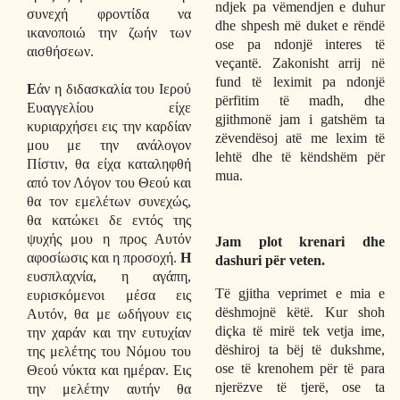
ndjek pa vëmendjen e duhur
συνεχή φροντίδα να
dhe shpesh më duket e rëndë
ικανοποιώ την ζωήν των
ose pa ndonjë interes të
αισθήσεων.
veçantë. Zakonisht arrij në
fund të leximit pa ndonjë
Ε
άν η διδασκαλία του Ιερού
përfitim të madh, dhe
Ευαγγελίου είχε
gjithmonë jam i gatshëm ta
κυριαρχήσει εις την καρδίαν
zëvendësoj atë me lexim të
μου με την ανάλογον
lehtë dhe të këndshëm për
Πίστιν, θα είχα καταληφθή
mua.
από τον Λόγον του Θεού και
θα τον εμελέτων συνεχώς,
θα κατώκει δε εντός της
ψυχής μου η προς Αυτόν
Jam plot krenari dhe
αφοσίωσις και η προσοχή.
Η
dashuri për veten.
ευσπλαχνία, η αγάπη,
Të gjitha veprimet e mia e
ευρισκόμενοι μέσα εις
dëshmojnë këtë. Kur shoh
Αυτόν, θα με ωδήγουν εις
diçka të mirë tek vetja ime,
την χαράν και την ευτυχίαν
dëshiroj ta bëj të dukshme,
της μελέτης του Νόμου του
ose të krenohem për të para
Θεού νύκτα και ημέραν. Εις
njerëzve të tjerë, ose ta
την μελέτην αυτήν θα