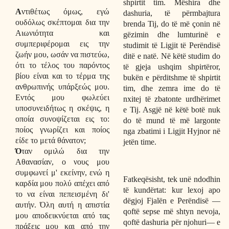
shpirtit tim. Mëshira dhe
Α
ντιθέτως όμως, εγώ
dashuria, të përmbajtura
ουδόλως σκέπτομαι δια την
brenda Tij, do të më çonin në
Αιωνιότητα και
gëzimin dhe lumturinë e
συμπεριφέρομαι εις την
studimit të Ligjit të Perëndisë
ζωήν μου, ωσάν να πιστεύω,
ditë e natë. Në këtë studim do
ότι το τέλος του παρόντος
të gjeja ushqim shpirtëror,
βίου είναι και το τέρμα της
bukën e përditshme të shpirtit
ανθρωπινής υπάρξεώς μου.
tim, dhe zemra ime do të
Εντός μου φωλεύει
nxitej të zbatonte urdhërimet
υποσυνειδήτως η σκέψις, η
e Tij. Asgjë në këtë botë nuk
οποία συνοψίζεται εις το:
do të mund të më largonte
ποίος γνωρίζει και ποίος
nga zbatimi i Ligjit Hyjnor në
είδε το μετά θάνατον;
jetën time.
Ό
ταν ομιλώ δια την
Αθανασίαν, ο νους μου
συμφωνεί μ' εκείνην, ενώ η
Fatkeqësisht, tek unë ndodhin
καρδία μου πολύ απέχει από
të kundërtat: kur lexoj apo
το να είναι πεπεισμένη δι'
dëgjoj Fjalën e Perëndisë —
αυτήν. Όλη αυτή η απιστία
qoftë sepse më shtyn nevoja,
μου αποδεικνύεται από τας
qoftë dashuria për njohuri— e
πράξεις μου και από την