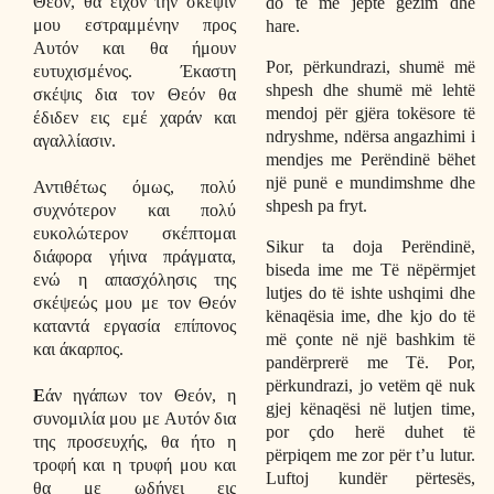
Θεόν, θα είχον την σκέψιν
do të më jepte gëzim dhe
μου εστραμμένην προς
hare.
Αυτόν και θα ήμουν
Por, përkundrazi, shumë më
ευτυχισμένος. Έκαστη
shpesh dhe shumë më lehtë
σκέψις δια τον Θεόν θα
mendoj për gjëra tokësore të
έδιδεν εις εμέ χαράν και
ndryshme, ndërsa angazhimi i
αγαλλίασιν.
mendjes me Perëndinë bëhet
një punë e mundimshme dhe
Αντιθέτως όμως, πολύ
shpesh pa fryt.
συχνότερον και πολύ
ευκολώτερον σκέπτομαι
Sikur ta doja Perëndinë,
διάφορα γήινα πράγματα,
biseda ime me Të nëpërmjet
ενώ η απασχόλησις της
lutjes do të ishte ushqimi dhe
σκέψεώς μου με τον Θεόν
kënaqësia ime, dhe kjo do të
καταντά εργασία επίπονος
më çonte në një bashkim të
και άκαρπος.
pandërprerë me Të. Por,
përkundrazi, jo vetëm që nuk
Ε
άν ηγάπων τον Θεόν, η
gjej kënaqësi në lutjen time,
συνομιλία μου με Αυτόν δια
por çdo herë duhet të
της προσευχής, θα ήτο η
përpiqem me zor për t’u lutur.
τροφή και η τρυφή μου και
Luftoj kundër përtesës,
θα με ωδήγει εις