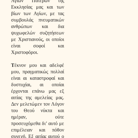
Αγίων Πατέρων της
Εκκλησίας μας και των
βίων των Αγίων, με τας
συμβουλάς πνευματικών
ανθρώπων και δια
ψυχωφελών συζητήσεων
με Χριστιανούς, οι οποίοι
είναι σοφοί και
Χριστοφόροι.
Τ
έκνον μου και αδελφέ
μου, πραγματικώς πολλαί
είναι αι καταστροφαί και
δυστυχίαι, αι οποίαι
έρχονται επάνω μας εξ
αιτίας της αμελείας μας.
Δεν μελετώμεν τον Λόγον
του Θεού νύκτα και
ημέραν, ούτε
προσευχόμεθα δι’ αυτό με
επιμέλειαν και πόθον
συνεχή. Εξ αιτίας αυτού ο