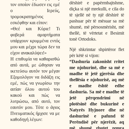
dëshirë e papërmbajtshme,
τον οποίον έδωσεν εις εμέ
diçka si një mrekulli, e cila do
ο Ιερεύς,
të sjellë në ty një dëshirë të
τρομοκρατημένος
pashuar për të mësuar sa më
εσκέφθην και είπον:
shumë, më përsosmërisht, më
«Θεέ και Κύριε! Τι
thellë, të vërtetat e Besimit
φοβερά αμαρτήματα
tonë Ortodoks.
υπάρχουν κρυμμένα εντός
μου και μέχρι τώρα δεν τα
Një shkrimtar shpirtëror flet
είχον ανακαλύψει!»
për këtë si vijon:
Η επιθυμία να καθαρισθώ
“Dashuria zakonisht rritet
από αυτά, με ώθησαν να
me njohurinë, dhe sa më e
ικετεύσω αυτόν τον μέγαν
madhe të jetë gjerësia dhe
Εξομολόγον να διδάξη εις
thellësia e njohurisë, aq më
εμέ, πώς να γνωρίσω την
e madhe është edhe
αιτίαν όλου αυτού του
dashuria. Sa më e madhe të
κακού και πώς να
jetë përqendrimi në
λυτρώσω, από αυτό, τον
plotësinë dhe bukurinë e
εαυτόν μου. Τότε ο άγιος
Natyrës Hyjnore dhe në
Πνευματικός ήρχισε να με
dashurinë e pafund të
καθοδηγή λέγων:
Perëndisë për njerëzit, aq
më shumë zbutet zemra