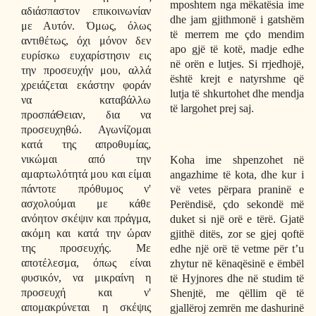
mposhtem nga mëkatësia ime
αδιάσπαστον επικοινωνίαν
dhe jam gjithmonë i gatshëm
με Αυτόν. Όμως, όλως
të merrem me çdo mendim
αντιθέτως, όχι μόνον δεν
apo gjë të kotë, madje edhe
ευρίσκω ευχαρίστησιν εις
në orën e lutjes. Si rrjedhojë,
την προσευχήν μου, αλλά
është krejt e natyrshme që
χρειάζεται εκάστην φοράν
lutja të shkurtohet dhe mendja
να καταβάλλω
të largohet prej saj.
προσπάΘειαν, δια να
προσευχηθώ. Αγωνίζομαι
κατά της απροθυμίας,
νικώμαι από την
Koha ime shpenzohet në
αμαρτωλότητά μου και είμαι
angazhime të kota, dhe kur i
πάντοτε πρόθυμος ν'
vë vetes përpara praninë e
ασχολούμαι με κάθε
Perëndisë, çdo sekondë më
ανόητον σκέψιν και πράγμα,
duket si një orë e tërë. Gjatë
ακόμη και κατά την ώραν
gjithë ditës, zor se gjej qoftë
της προσευχής. Με
edhe një orë të vetme për t’u
αποτέλεσμα, όπως είναι
zhytur në kënaqësinë e ëmbël
φυσικόν, να μικραίνη η
të Hyjnores dhe në studim të
προσευχή και ν'
Shenjtë, me qëllim që të
απομακρύνεται η σκέψις
gjallëroj zemrën me dashurinë