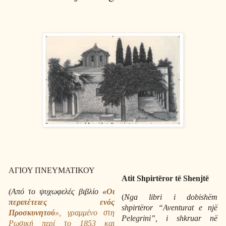
ΑΓΙΟΥ ΠΝΕΥΜΑΤΙΚΟΥ
Atit Shpirtëror të Shenjtë
(Από το ψυχωφελές βιβλίο «
Οι
(
Nga libri i dobishëm
περιπέτειες ενός
shpirtëror “Aventurat e një
Προσκυνητού
», γραμμένο στη
Pelegrini”, i shkruar në
Ρωσική περί το 1853 και