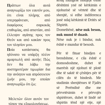
kësaj mungese bindjeje është
dështimi ynë në kërkimin e
Π
ράττων όλα αυτά
njohurisë së vërtetë dhe të
αναγνωρίζω τον εαυτόν μου,
shenjtë, si edhe indiferenca
ότι είναι πλήρης από
jonë ndaj kërkimit të Dritës së
υπερηφάνειαν, από
Shpirtit.
διαφόρους σαρκικάς
Domethënë,
nëse nuk beson,
επιθυμίας, από απιστίαν, από
nuk mund të duash
.
έλλειψιν αγάπης προς τον
Nëse nuk je i bindur, nuk
Θεόν και από κακίαν προς
është e mundur të besosh.
τον πλησίον μου.
Π
οία κατάστασις θα
Për të fituar bindjen e
ηδύνατο να υπάρξη πλέον
brendshme, e cila është e
αμαρτωλή από αυτήν; Πώς
domosdoshme, duhet të
δεν θα λάβω την
marrësh një njohuri të plotë
αυστηροτέραν τιμωρίαν δια
dhe të saktë të çështjes për të
την ανόητον και απρόσεκτον
cilën do të bindesh. Me
ζωήν μου, την οποίαν
studimin shenjtërues të Fjalës
αναγνωρίζω ότι ζω;
së Perëndisë dhe me
përvetësimin e përvojës
shpirtërore, duhet të lindë në
Μελετών όλον αυτόν τον
shpirtin tënd një etje, një
τύπον της εξομολογήσεως,