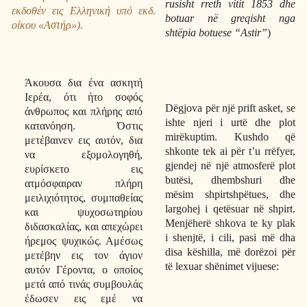
rusisht rreth vitit 1853 dhe
εκδοθέν εις Ελληνική υπό εκδ.
botuar në greqisht nga
οίκου «Αστήρ»).
shtëpia botuese “Astir”
)
Ά
κουσα δια ένα ασκητή
Ιερέα, ότι ήτο σοφός
Dëgjova për një prift asket, se
άνθρωπος και πλήρης από
ishte njeri i urtë dhe plot
κατανόηση. Όστις
mirëkuptim. Kushdo që
μετέβαινεν εις αυτόν, δια
shkonte tek ai për t’u rrëfyer,
να εξομολογηθή,
gjendej në një atmosferë plot
ευρίσκετο εις
butësi, dhembshuri dhe
ατμόσφαιραν πλήρη
mësim shpirtshpëtues, dhe
μειλιχιότητος, συμπαθείας
largohej i qetësuar në shpirt.
και ψυχοσωτηρίου
Menjëherë shkova te ky plak
διδασκαλίας, και απεχώρει
i shenjtë, i cili, pasi më dha
ήρεμος ψυχικώς. Αμέσως
disa këshilla, më dorëzoi për
μετέβην εις τον άγιον
të lexuar shënimet vijuese:
αυτόν Γέροντα, ο οποίος
μετά από τινάς συμβουλάς
έδωσεν εις εμέ να