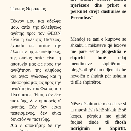
njerëzore dhe priret e
Τρόπος Θεραπείας
përkulet drejt dashurisë së
Perëndisë.”
Τέκνον μου και αδελφέ
μου, αιτία της ελλείψεως
αγάπης προς τον ΘΕΟΝ
Mendoj se tani e kuptove se
είναι η έλλειψις Πίστεως,
shkaku i mëkateve që lexove
έχουσα ως αιτίαν την
më parë është
plogështia e
έλλειψιν της πεποιθήσεως,
shpirtit tonë
ndaj
της οποίας αιτία είναι η
mendimeve shpirtërore—
αποτυχία μας ως προς την
plogështi që than ndjenjat dhe
αναζήτησιν της αληθούς
nevojën e shpirtit për ushqim
και αγίας γνώσεως και η
të tillë shpirtëror.
αδιαφορία μας ως προς την
αναζήτησιν τού Φωτός του
Πνεύματος. Ήτοι, εάν δεν
πιστεύης, δεν ημπορείς ν'
Nëse dëshiron të mësosh se si
αγαπάς. Εάν δεν είσαι
ta mposhtësh këtë shkak të së
πεπεισμένος, δεν είναι
keqes, përpiqu me gjithë
δυνατόν να πιστεύης.
fuqinë tënde
të fitosh
Δ
ια ν' αποκτήσης δε την
ndriçimin e Shpirtit
,