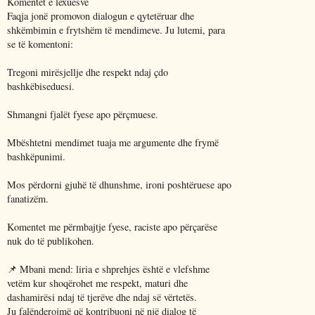
Komentet e lexuesve
Faqja jonë promovon dialogun e qytetëruar dhe
shkëmbimin e frytshëm të mendimeve. Ju lutemi, para
se të komentoni:
Tregoni mirësjellje dhe respekt ndaj çdo
bashkëbiseduesi.
Shmangni fjalët fyese apo përçmuese.
Mbështetni mendimet tuaja me argumente dhe frymë
bashkëpunimi.
Mos përdorni gjuhë të dhunshme, ironi poshtëruese apo
fanatizëm.
Komentet me përmbajtje fyese, raciste apo përçarëse
nuk do të publikohen.
📌 Mbani mend: liria e shprehjes është e vlefshme
vetëm kur shoqërohet me respekt, maturi dhe
dashamirësi ndaj të tjerëve dhe ndaj së vërtetës.
Ju falënderojmë që kontribuoni në një dialog të