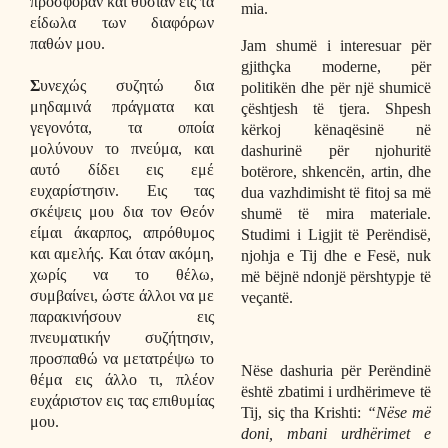
προσφοράν και θυσίαν εις τα
mia.
είδωλα των διαφόρων
παθών μου.
Jam shumë i interesuar për
gjithçka moderne, për
Σ
υνεχώς συζητώ δια
politikën dhe për një shumicë
μηδαμινά πράγματα και
çështjesh të tjera. Shpesh
γεγονότα, τα οποία
kërkoj kënaqësinë në
μολύνουν το πνεύμα, και
dashurinë për njohuritë
αυτό δίδει εις εμέ
botërore, shkencën, artin, dhe
ευχαρίστησιν. Εις τας
dua vazhdimisht të fitoj sa më
σκέψεις μου δια τον Θεόν
shumë të mira materiale.
είμαι άκαρπος, απρόθυμος
Studimi i Ligjit të Perëndisë,
και αμελής. Και όταν ακόμη,
njohja e Tij dhe e Fesë, nuk
χωρίς να το θέλω,
më bëjnë ndonjë përshtypje të
συμβαίνει, ώστε άλλοι να με
veçantë.
παρακινήσουν εις
πνευματικήν συζήτησιν,
προσπαθώ να μετατρέψω το
Nëse dashuria për Perëndinë
θέμα εις άλλο τι, πλέον
është zbatimi i urdhërimeve të
ευχάριστον εις τας επιθυμίας
Tij, siç tha Krishti:
“Nëse më
μου.
doni, mbani urdhërimet e