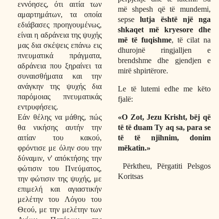
εννόησες, ότι αιτία των
më shpesh që të mundemi,
αμαρτημάτων, τα οποία
sepse
lutja është një nga
εδιάβασες προηγουμένως,
shkaqet më kryesore dhe
είναι η αδράνεια της ψυχής
më të fuqishme
, të cilat na
μας δια σκέψεις επάνω εις
dhurojnë ringjalljen e
πνευματικά πράγματα,
brendshme dhe gjendjen e
αδράνεια που ξηραίνει τα
mirë shpirtërore.
συναισθήματα και την
ανάγκην της ψυχής δια
Le të lutemi edhe me këto
παρόμοιας πνευματικάς
fjalë:
εντρυφήσεις.
«O Zot, Jezu Krisht, bëj që
Εάν θέλης να μάθης, πώς
të të duam Ty aq sa, para se
θα νικήσης αυτήν την
të të njihnim, donim
αιτίαν του κακού,
mëkatin.»
φρόντισε με όλην σου την
δύναμιν, ν' απόκτήσης την
Përktheu, Përgatiti Pelsgos
φώτισιν του Πνεύματος,
Koritsas
την φώτισιν της ψυχής, με
επιμελή και αγιαστικήν
μελέτην του Λόγου του
Θεού, με την μελέτην των