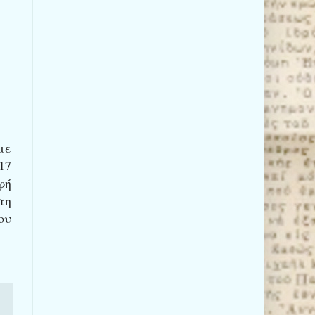
με
17
φή
τη
ου