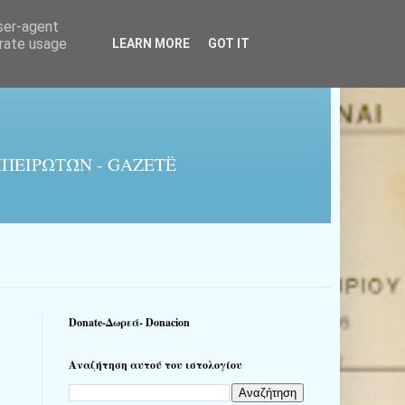
user-agent
erate usage
LEARN MORE
GOT IT
ΠΕΙΡΩΤΏΝ - GAZETË
Donate-Δωρεά- Donacion
Αναζήτηση αυτού του ιστολογίου