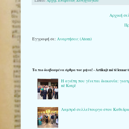
Labels:
Αρχιμ. Επιφάνιος Χατζηγιάγκου
Αρχική σε
Πρ
Εγγραφή σε:
Αναρτήσεις (Atom)
Τα πιο διαβασμένα άρθρα του μήνα! - Artikujt më të lexuar t
Η αγάπη που γίνεται διακονία: γιατρο
në Korçë
Λαμπρό συλλείτουργο στον Καθεδρικό 