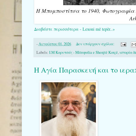
Η Μπομποστίτσα το 1940, Φωτογραφία Αρ
Ar
Διαβάστε περισσότερα - Lexoni më tepër..»
-
Αυγούστου 01, 2026
Δεν υπάρχουν σχόλια:
Labels:
Ι.Μ Κορυτσάς - Mitropolia e Shenjtë Korçë
,
ιστορία-hi
Η Αγία Παρασκευή και το ιερα