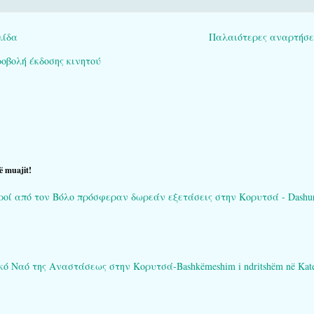
λίδα
Παλαιότερες αναρτήσε
οβολή έκδοσης κινητού
ë muajit!
ί από τον Βόλο πρόσφεραν δωρεάν εξετάσεις στην Κορυτσά - Dashuria që 
Ναό της Αναστάσεως στην Κορυτσά-Bashkëmeshim i ndritshëm në Katedral