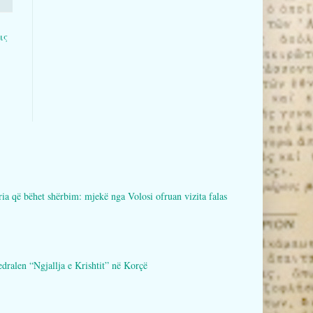
ις
bëhet shërbim: mjekë nga Volosi ofruan vizita falas
en “Ngjallja e Krishtit” në Korçë