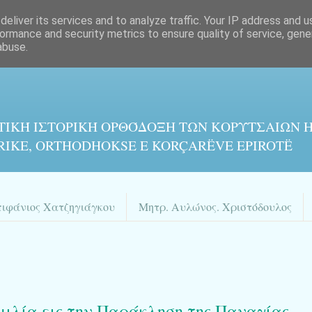
eliver its services and to analyze traffic. Your IP address and 
ormance and security metrics to ensure quality of service, gen
abuse.
ΤΙΚΉ ΙΣΤΟΡΙΚΉ ΟΡΘΌΔΟΞΗ ΤΩΝ ΚΟΡΥΤΣΑΙΩΝ Η
RIKE, ORTHODHOKSE E KORÇARËVE EPIROTË
πιφάνιος Χατζηγιάγκου
Μητρ. Αυλώνος. Χριστόδουλος
μιλία εις την Παράκληση της Παναγίας