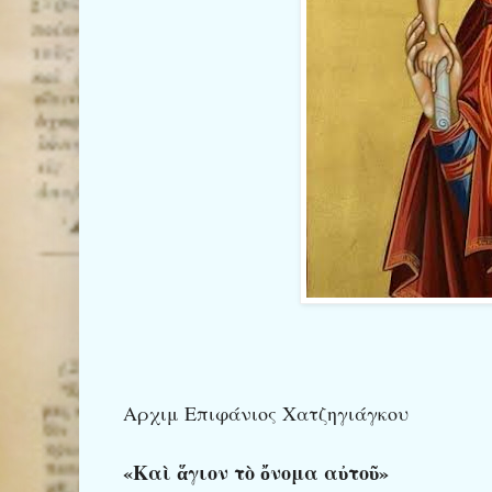
Αρχιμ Επιφάνιος Χατζηγιάγκου
«Καὶ ἅγιον τὸ ὄνομα αὐτοῦ»