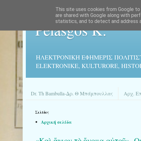
This site uses cookies from Google to d
are shared with Google along with perf
statistics, and to detect and address 
Pelasgos K.
ΗΛΕΚΤΡΟΝΙΚΉ ΕΦΗΜΕΡΙΣ ΠΟΛΙΤΙΣ
ELEKTRONIKE, KULTURORE, HISTO
Dr. Th Bambulla-Δρ. Θ Μπάμπουλλας
Αρχ. Ε
Σελίδες
Αρχική σελίδα
«Καὶ ἅγιον τὸ ὄνομα αὐτοῦ»- Ο