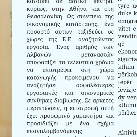
κατοικεί σε αστικά κέντρα,
tyre u
κυρίως, στην Αθήνα και στη
duke k
Θεσσαλονίκη. Ως συνέπεια της
emigra
οικονομικής κατάστασης, ένα
vitet 
ποσοστό αυτών ταξιδεύει σε
vendin
χώρες της Ε.Ε. αναζητώντας
që t
εργασία. Ένας αριθμός των
ekonom
Αλβανών μεταναστών
sigur
αποφασίζει τα τελευταία χρόνια
kthim 
να επιστρέψει στη χώρα
përko
καταγωγής προκειμένου να
tepër
αναζητήσει ασφαλέστερες
lëvizj
εργασιακές και οικονομικές
dy ven
συνθήκες διαβίωσης. Σε αρκετές
kthim
περιπτώσεις, η επιστροφή αυτή
përhe
έχει προσωρινό χαρακτήρα και
προσιδιάζει με ένα σχήμα
επαναλαμβανόμενης
Akti