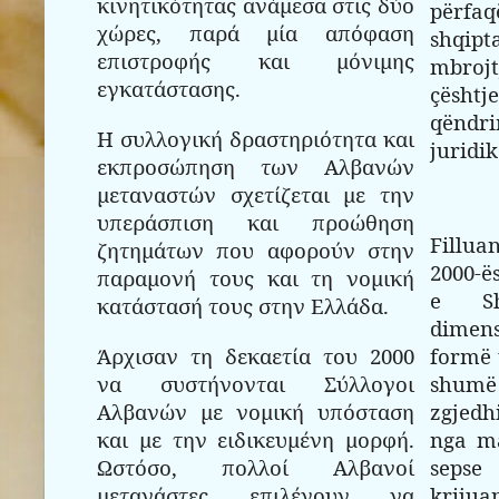
κινητικότητας ανάμεσα στις δύο
përfa
χώρες, παρά μία απόφαση
shqi
επιστροφής και μόνιμης
mbroj
εγκατάστασης.
çësht
qëndri
Η συλλογική δραστηριότητα και
juridik
εκπροσώπηση των Αλβανών
μεταναστών σχετίζεται με την
υπεράσπιση και προώθηση
Fillu
ζητημάτων που αφορούν στην
2000-ë
παραμονή τους και τη νομική
e Sh
κατάστασή τους στην Ελλάδα.
dimens
Άρχισαν τη δεκαετία του 2000
formë 
να συστήνονται Σύλλογοι
shumë
Αλβανών με νομική υπόσταση
zgjedh
και με την ειδικευμένη μορφή.
nga ma
Ωστόσο, πολλοί Αλβανοί
sepse
μετανάστες επιλέγουν να
kriju