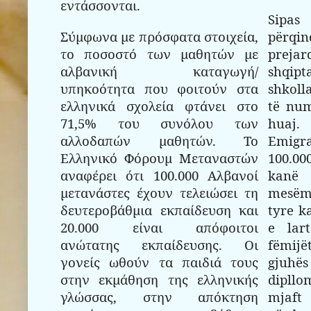
εντάσσονται.
Sipas
Σύμφωνα με πρόσφατα στοιχεία,
përq
το ποσοστό των μαθητών με
prejar
αλβανική καταγωγή/
shqip
υπηκοότητα που φοιτούν στα
shkoll
ελληνικά σχολεία φτάνει στο
të num
71,5% του συνόλου των
huaj
αλλοδαπών μαθητών. Το
Emig
Ελληνικό Φόρουμ Μεταναστών
100.0
αναφέρει ότι 100.000 Αλβανοί
kanë
μετανάστες έχουν τελειώσει τη
mesëm 
δευτεροβάθμια εκπαίδευση και
tyre k
20.000 είναι απόφοιτοι
e lart
ανώτατης εκπαίδευσης. Οι
fëmij
γονείς ωθούν τα παιδιά τους
gjuhës
στην εκμάθηση της ελληνικής
dipllo
γλώσσας, στην απόκτηση
mjaft 