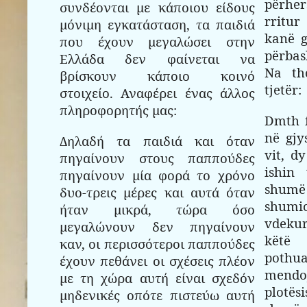
përhe
συνδέονται με κάποιου είδους
rritur
μόνιμη εγκατάσταση, τα παιδιά
kanë g
που έχουν μεγαλώσει στην
përbas
Ελλάδα δεν φαίνεται να
Na th
βρίσκουν κάποιο κοινό
tjetër:
στοιχείο. Αναφέρει ένας άλλος
πληροφορητής μας:
Dmth f
në gjy
Δηλαδή τα παιδιά και όταν
vit, d
πηγαίνουν στους παππούδες
ishin
πηγαίνουν μία φορά το χρόνο
shumë 
δυο-τρεις μέρες και αυτά όταν
shumi
ήταν μικρά, τώρα όσο
vdeku
μεγαλώνουν δεν πηγαίνουν
këtë
καν, οι περισσότεροι παππούδες
pothu
έχουν πεθάνει οι σχέσεις πλέον
mend
με τη χώρα αυτή είναι σχεδόν
plotë
μηδενικές οπότε πιστεύω αυτή