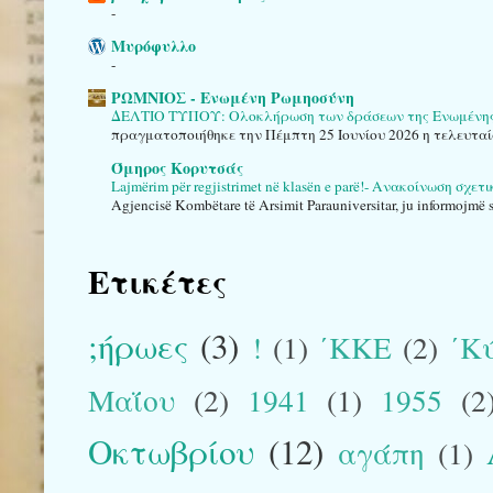
-
Μυρόφυλλο
-
ΡΩΜΝΙΟΣ - Ενωμένη Ρωμηοσύνη
ΔΕΛΤΙΟ ΤΥΠΟΥ: Ολοκλήρωση των δράσεων της Ενωμένης Ρ
πραγματοποιήθηκε την Πέμπτη 25 Ιουνίου 2026 η τελευταί
Όμηρος Κορυτσάς
Lajmërim për regjistrimet në klasën e parë!- Ανακοίνωση σχε
Agjencisë Kombëtare të Arsimit Parauniversitar, ju informojmë se
Ετικέτες
;ήρωες
(3)
!
(1)
΄ΚΚΕ
(2)
΄Κ
Μαΐου
(2)
1941
(1)
1955
(2
Οκτωβρίου
(12)
αγάπη
(1)