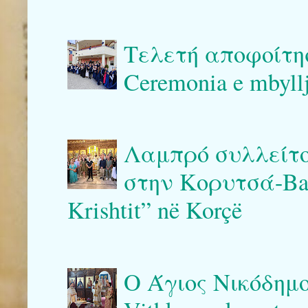
Τελετή αποφοίτη
Ceremonia e mbyllj
Λαμπρό συλλείτο
στην Κορυτσά-Bash
Krishtit” në Korçë
Ο Άγιος Νικόδημο