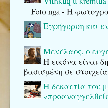
Vithkuq u kremtua 
Foto nga - Η φωτογρ
Εγρήγορση και ε
Μενέλαος, ο ευγ
Η εικόνα είναι δ
βασισμένη σε στοιχεία
Η δεκαετία του μ
«προαναγγελθείσ