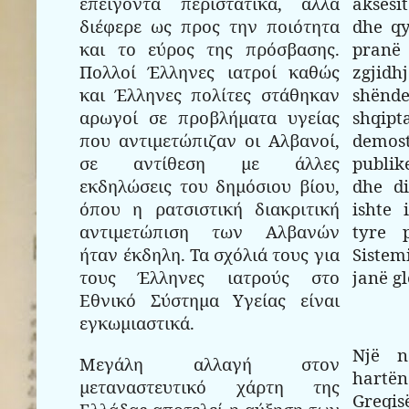
επείγοντα περιστατικά, αλλά
aksesi
διέφερε ως προς την ποιότητα
dhe qy
και το εύρος της πρόσβασης.
pran
Πολλοί Έλληνες ιατροί καθώς
zgji
και Έλληνες πολίτες στάθηκαν
shënd
αρωγοί σε προβλήματα υγείας
shqipt
που αντιμετώπιζαν οι Αλβανοί,
demost
σε αντίθεση με άλλες
publik
εκδηλώσεις του δημόσιου βίου,
dhe di
όπου η ρατσιστική διακριτική
ishte
αντιμετώπιση των Αλβανών
tyre 
ήταν έκδηλη. Τα σχόλιά τους για
Sistem
τους Έλληνες ιατρούς στο
janë gl
Εθνικό Σύστημα Υγείας είναι
εγκωμιαστικά.
Një 
Μεγάλη αλλαγή στον
hartë
μεταναστευτικό χάρτη της
Greq