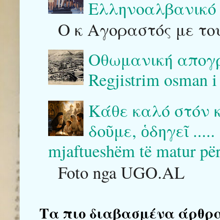
Ελληνοαλβανικό 
Ο κ Αγοραστός με του
Οθωμανική απογρ
Regjistrim osman i
Κάθε καλό στόν 
δοῦμε, ὁδηγεῖ .....
mjaftueshëm të matur për ta
Foto nga UGO.AL
Τα πιο διαβασμένα άρθρα του