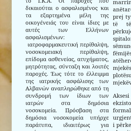
το Ι.Κ.Α. Οι παροχές που
marri
δικαιούται ο ασφαλισμένος και
anëtar
τα εξαρτημένα μέλη της
prej t
οικογένειάς του είναι ίδιες με
të të
αυτές των Ελλήνων
përk
ασφαλισμένων:
spital
ιατροφαρμακευτική περίθαλψη,
sëmund
νοσοκομειακή περίθαλψη,
fëmij
επίδομα ασθενείας, ατυχήματος,
atëher
μητρότητας, σύνταξη και λοιπές
mjekë
παροχές. Έως τότε το έλλειμμα
plotës
της ιατρικής ασφάλισης των
mjekëv
Αλβανών αναπληρώθηκε από τη
συνδρομή των ίδιων των
Aksesi
ιατρών στα δημόσια
ekzis
νοσοκομεία. Πρόσβαση στα
formal
δημόσια νοσοκομεία υπήρχε
urgjen
παράτυπα, ιδιαιτέρως για
i përke