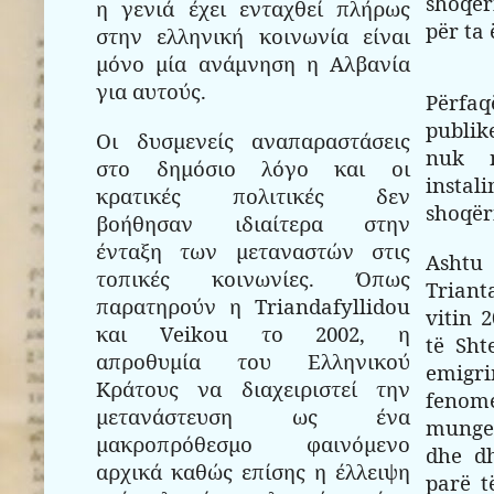
shoqër
η γενιά έχει ενταχθεί πλήρως
për ta 
στην ελληνική κοινωνία είναι
μόνο μία ανάμνηση η Αλβανία
για αυτούς.
Përfaq
publik
Οι δυσμενείς αναπαραστάσεις
nuk 
στο δημόσιο λόγο και οι
insta
κρατικές πολιτικές δεν
shoqëri
βοήθησαν ιδιαίτερα στην
ένταξη των μεταναστών στις
Ash
τοπικές κοινωνίες. Όπως
Triant
παρατηρούν η Triandafyllidou
vitin 
και Veikou το 2002, η
të Sht
απροθυμία του Ελληνικού
emigr
Κράτους να διαχειριστεί την
feno
μετανάστευση ως ένα
munges
μακροπρόθεσμο φαινόμενο
dhe dh
αρχικά καθώς επίσης η έλλειψη
parë t