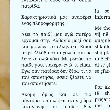
πατρίδα.
Ja se
Χαρακτηριστικά μας αναφέρει
inform
ένας πληροφορητής:
Më tho
Λέει το παιδί μου εγώ πατέρα
vij në
έρχομαι στην Αλβανία μαζί σου
quajnë
και με λένε το ελληνάκι. Είμαι
shko
στην Ελλάδα στο σχολείο και με
shqipt
λένε το αλβανάκι. Με ρωτάει το
unë çf
παιδί μου, πατέρα εγώ τι είμαι.
di se ç
Εγώ σαν πατέρας δεν ξέρω τι να
se çfar
του απαντήσω, εσείς ξέρετε να
του απαντήσετε;
Por ak
të s
Ακόμη όμως και σε πιο
prejar
σύντομες επισκέψεις στην χώρα
me n
καταγωγής, οι οποίες δεν