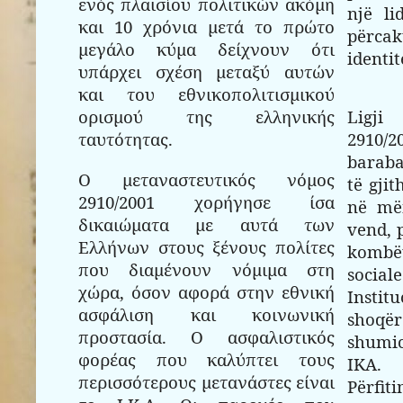
ενός πλαισίου πολιτικών ακόμη
një li
και 10 χρόνια μετά το πρώτο
përca
μεγάλο κύμα δείχνουν ότι
identit
υπάρχει σχέση μεταξύ αυτών
και του εθνικοπολιτισμικού
ορισμού της ελληνικής
Ligji
ταυτότητας.
2910/2
baraba
Ο μεταναστευτικός νόμος
të gji
2910/2001 χορήγησε ίσα
në më
δικαιώματα με αυτά των
vend, 
Ελλήνων στους ξένους πολίτες
komb
που διαμένουν νόμιμα στη
sociale
χώρα, όσον αφορά στην εθνική
Insti
ασφάλιση και κοινωνική
shoq
προστασία. Ο ασφαλιστικός
shumic
φορέας που καλύπτει τους
IKA.
περισσότερους μετανάστες είναι
Përfit