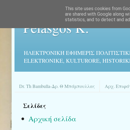
This site uses cookies from Goog
are shared with Google along wi
statistics, and to detect and a
Pelasgos K.
ΗΛΕΚΤΡΟΝΙΚΉ ΕΦΗΜΕΡΙΣ ΠΟΛΙΤΙΣΤΙΚ
ELEKTRONIKE, KULTURORE, HISTORIK
Dr. Th Bambulla-Δρ. Θ Μπάμπουλλας
Αρχ. Επιφά
Σελίδες
Αρχική σελίδα