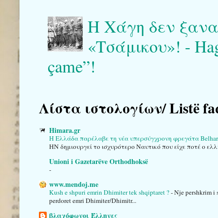
Η Χάγη δεν ξαναγ
«Τσάμικου»! - Haga 
çame”!
Λίστα ιστολογίων/ Listë fa
Himara.gr
Η Ελλάδα παρέλαβε τη νέα υπερσύγχρονη φρεγάτα Belha
HN δημιουργεί το ισχυρότερο Ναυτικό που είχε ποτέ ο ελλ
Unioni i Gazetarëve Orthodhoksë
-
www.mendoj.me
Kush e shpuri emrin Dhimiter tek shqiptaret ?
-
Nje pershkrim i 
perdoret emri Dhimiter/Dhimitr...
βλαχόφωνοι Έλληνες