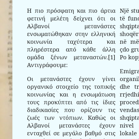
Η πιο πρόσφατη και πιο άρτια
Një st
φετινή μελέτη δείχνει ότι οι
të fun
Αλβανοί μετανάστες
shqip
ενσωματώθηκαν στην ελληνική
shoqër
κοινωνία ταχύτερα και
në më
πληρέστερα από κάθε άλλη
çdo gru
ομάδα ξένων μεταναστών.[1]
Po kop
Αντιγράφουμε:
Emigr
Οι μετανάστες έχουν γίνει
organi
οργανικό στοιχείο της τοπικής
dhe tr
κοινωνίας και η ενσωμάτωση
rrje
τους προκύπτει από τις ίδιες
proce
διαδικασίες που ορίζουν τις
venda
ζωές των ντόπιων. Καθώς οι
shqipt
Αλβανοί μετανάστες έχουν
nivel
ενταχθεί σε μεγάλο βαθμό στις
lokale