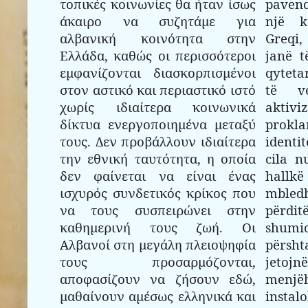
τοπικές κοινωνίες θα ήταν ίσως
paven
άκαιρο να συζητάμε για
një k
αλβανική κοινότητα στην
Greqi,
Ελλάδα, καθώς οι περισσότεροι
janë t
εμφανίζονται διασκορπισμένοι
qyteta
στον αστικό και περιαστικό ιστό
të v
χωρίς ιδιαίτερα κοινωνικά
aktivi
δίκτυα ενεργοποιημένα μεταξύ
prokl
τους. Δεν προβάλλουν ιδιαίτερα
identi
την εθνική ταυτότητα, η οποία
cila n
δεν φαίνεται να είναι ένας
hallkë
ισχυρός συνδετικός κρίκος που
mbl
να τους συσπειρώνει στην
përdi
καθημερινή τους ζωή. Οι
shumi
Αλβανοί στη μεγάλη πλειοψηφία
përsh
τους προσαρμόζονται,
jeto
αποφασίζουν να ζήσουν εδώ,
menj
μαθαίνουν αμέσως ελληνικά και
instal