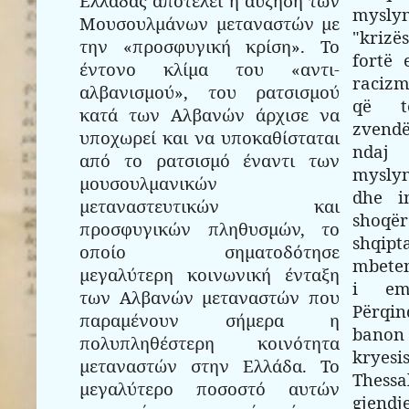
Ελλάδας αποτελεί η αύξηση των
mysly
Μουσουλμάνων μεταναστών με
"krizë
την «προσφυγική κρίση». Το
fortë 
έντονο κλίμα του «αντι-
racizm
αλβανισμού», του ρατσισμού
që t
κατά των Αλβανών άρχισε να
zvend
υποχωρεί και να υποκαθίσταται
ndaj 
από το ρατσισμό έναντι των
mysly
μουσουλμανικών
dhe i
μεταναστευτικών και
shoq
προσφυγικών πληθυσμών, το
shqipt
οποίο σηματοδότησε
mbete
μεγαλύτερη κοινωνική ένταξη
i em
των Αλβανών μεταναστών που
Përqi
παραμένουν σήμερα η
banon
πολυπληθέστερη κοινότητα
kryes
μεταναστών στην Ελλάδα. Το
Thessa
μεγαλύτερο ποσοστό αυτών
gjendj