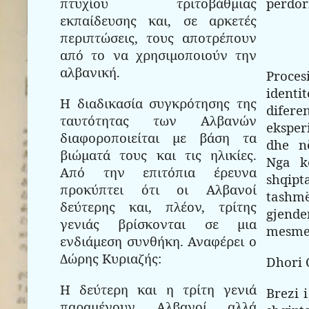
πτυχίου τριτοβάθμιας
përdor
εκπαίδευσης και, σε αρκετές
περιπτώσεις, τους αποτρέπουν
από το να χρησιμοποιούν την
αλβανική.
Proce
ident
Η διαδικασία συγκρότησης της
dife
ταυτότητας των Αλβανών
eksper
διαφοροποιείται με βάση τα
dhe n
βιώματά τους και τις ηλικίες.
Nga k
Από την επιτόπια έρευνα
shqipt
προκύπτει ότι οι Αλβανοί
tashmë
δεύτερης και, πλέον, τρίτης
gjend
γενιάς βρίσκονται σε μια
mesme
ενδιάμεση συνθήκη. Αναφέρει ο
Δώρης Κυριαζής:
Dhori 
Η δεύτερη και η τρίτη γενιά
Brezi 
παραμένουν Αλβανοί αλλά