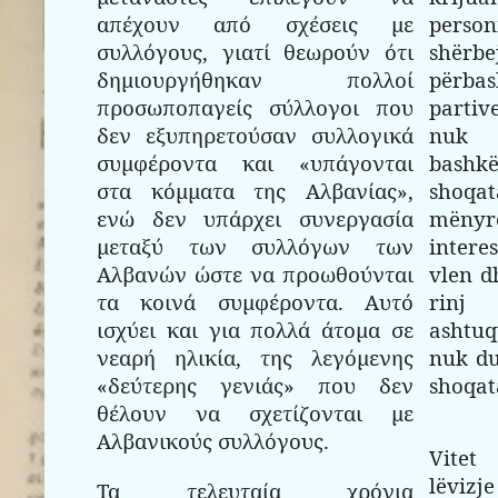
απέχουν από σχέσεις με
perso
συλλόγους, γιατί θεωρούν ότι
shër
δημιουργήθηκαν πολλοί
përbas
προσωποπαγείς σύλλογοι που
partiv
δεν εξυπηρετούσαν συλλογικά
nuk 
συμφέροντα και «υπάγονται
bash
στα κόμματα της Αλβανίας»,
shoqa
ενώ δεν υπάρχει συνεργασία
mëny
μεταξύ των συλλόγων των
intere
Αλβανών ώστε να προωθούνται
vlen d
τα κοινά συμφέροντα. Αυτό
rinj
ισχύει και για πολλά άτομα σε
ashtuq
νεαρή ηλικία, της λεγόμενης
nuk du
«δεύτερης γενιάς» που δεν
shoqat
θέλουν να σχετίζονται με
Αλβανικούς συλλόγους.
Vitet
lëvi
Τα τελευταία χρόνια