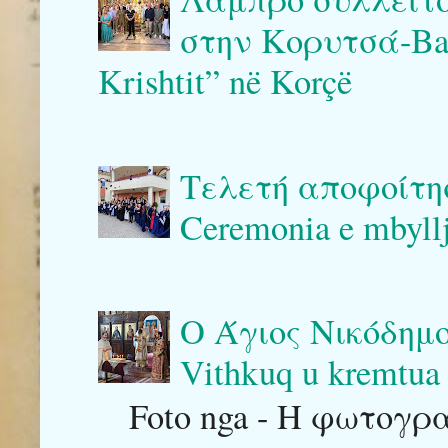
στην Κορυτσά-Bash
Krishtit” në Korçë
Τελετή αποφοίτη
Ceremonia e mbyllj
Ο Άγιος Νικόδημο
Vithkuq u kremtua 
Foto nga - Η φωτογρ