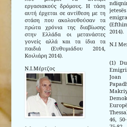
ndiqni
εργασιακούς δρόμους. Η τάση
jetes
αυτή έρχεται σε αντίθεση με τη
emigra
στάση που ακολουθούσαν τα
(Efth
πρώτα χρόνια της διαβίωσης
2014).
στην Ελλάδα οι μετανάστες
γονείς αλλά και τα ίδια τα
N.I Me
παιδιά (Ευθυμιάδου 2014,
Κοιλιάρη 2014).
(1) Du
Ν.Ι.Μέρτζος
Emigri
Joa
Papad
Makr
Demok
Euro
Thessa
46, 50-
75-82,