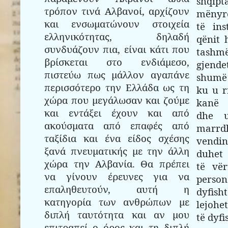
shqip
τρόπον τινά Αλβανοί, αρχίζουν
mënyrë
και ενσωματώνουν στοιχεία
të ins
ελληνικότητας, δηλαδή
qënit 
συνδυάζουν πια, είναι κάτι που
tashmë
βρίσκεται στο ενδιάμεσο,
gjend
πιστεύω πως μάλλον αγαπάνε
shumë
περισσότερο την Ελλάδα ως τη
ku u r
χώρα που μεγάλωσαν και ζούμε
kanë 
και εντάξει έχουν και από
dhe u
ακούσματα από επαφές από
marrd
ταξίδια και ένα είδος σχέσης
vendin
ξανά πνευματικής με την άλλη
duhet 
χώρα την Αλβανία. Θα πρέπει
të vër
να γίνουν έρευνες για να
perso
επαληθευτούν, αυτή η
dyfish
κατηγορία των ανθρώπων με
lejohe
διπλή ταυτότητα και αν μου
të dyfi
επιτραπεί ο όρος και τη διπλή