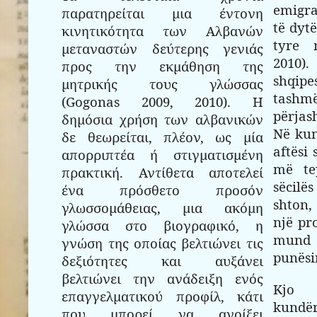
emigra
παρατηρείται μια έντονη
të dyt
κινητικότητα των Αλβανών
tyre 
μεταναστών δεύτερης γενιάς
2010)
προς την εκμάθηση της
shqip
μητρικής τους γλώσσας
tashm
(Gogonas 2009, 2010). Η
përjas
δημόσια χρήση των αλβανικών
Në kun
δε θεωρείται, πλέον, ως μία
aftësi
απορριπτέα ή στιγματισμένη
më te
πρακτική. Αντίθετα αποτελεί
sëcilë
ένα πρόσθετο προσόν
shton,
γλωσσομάθειας, μια ακόμη
një pro
γλώσσα στο βιογραφικό, η
mund 
γνώση της οποίας βελτιώνει τις
punësi
δεξιότητες και αυξάνει
βελτιώνει την ανάδειξη ενός
Kjo 
επαγγελματικού προφίλ, κάτι
kundër
που μπορεί να ανοίξει