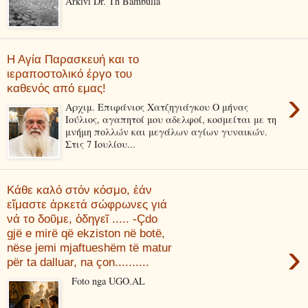
Arkivi Dr. Th Bambulla
Η Αγία Παρασκευή και το
ιεραποστολικό έργο του
καθενός από εμας!
›
Αρχιμ. Επιφάνιος Χατζηγιάγκου Ο μήνας
Ιούλιος, αγαπητοί μου αδελφοί, κοσμείται με τη
μνήμη πολλών και μεγάλων αγίων γυναικών.
Στις 7 Ιουλίου...
Κάθε καλό στόν κόσμο, ἐάν
εἴμαστε ἀρκετά σώφρωνες γιά
νά το δοῦμε, ὁδηγεῖ ..... -Çdo
gjë e mirë që ekziston në botë,
›
nëse jemi mjaftueshëm të matur
për ta dalluar, na çon..........
Foto nga UGO.AL