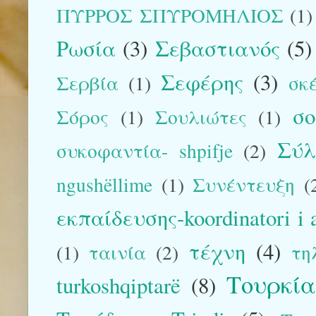
ΠΥΡΡΟΣ ΣΠΥΡΟΜΗΛΙΟΣ
(1)
Ρωσία
(3)
Σεβαστιανός
(5)
Σεφέρης
(3)
Σερβία
(1)
σκ
σ
Σόρος
(1)
Σουλιώτες
(1)
Σύλ
συκοφαντία- shpifje
(2)
ngushëllime
(1)
Συνέντευξη
(
εκπαίδευσης-koordinatori i 
τέχνη
(4)
(1)
ταινία
(2)
τη
Τουρκί
turkoshqiptarë
(8)