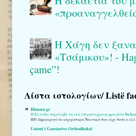
Η δεκαετία του μ
«προαναγγελθείσ
Η Χάγη δεν ξαναγ
«Τσάμικου»! - Haga 
çame”!
Λίστα ιστολογίων/ Listë fa
Himara.gr
Η Ελλάδα παρέλαβε τη νέα υπερσύγχρονη φρεγάτα Belha
HN δημιουργεί το ισχυρότερο Ναυτικό που είχε ποτέ ο ελλ
Unioni i Gazetarëve Orthodhoksë
-