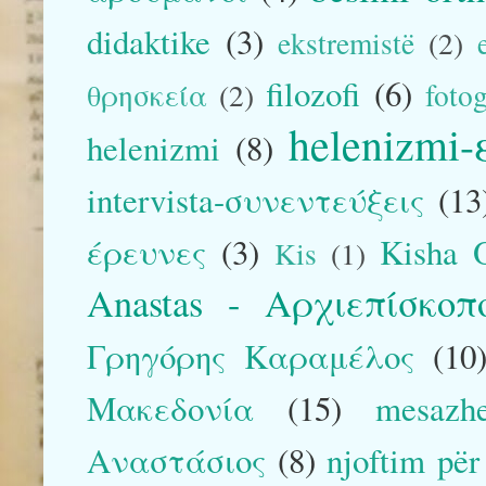
didaktike
(3)
ekstremistë
(2)
filozofi
(6)
θρησκεία
(2)
foto
helenizmi
helenizmi
(8)
intervista-συνεντεύξεις
(13
έρευνες
(3)
Kisha O
Kis
(1)
Anastas - Αρχιεπίσκο
Γρηγόρης Καραμέλος
(10
Μακεδονία
(15)
mesazh
Αναστάσιος
(8)
njoftim pë