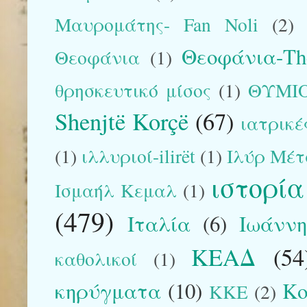
Μαυρομάτης- Fan Noli
(2)
Θεοφάνια-The
Θεοφάνια
(1)
θρησκευτικό μίσος
(1)
ΘΥΜΙ
Shenjtë Korçë
(67)
ιατρικέ
(1)
ιλλυριοί-ilirët
(1)
Ιλύρ Μέτ
ιστορία
Ισμαήλ Κεμαλ
(1)
(479)
Ιταλία
(6)
Ιωάννη
ΚΕΑΔ
(54
καθολικοί
(1)
κηρύγματα
(10)
Κο
ΚΚΕ
(2)