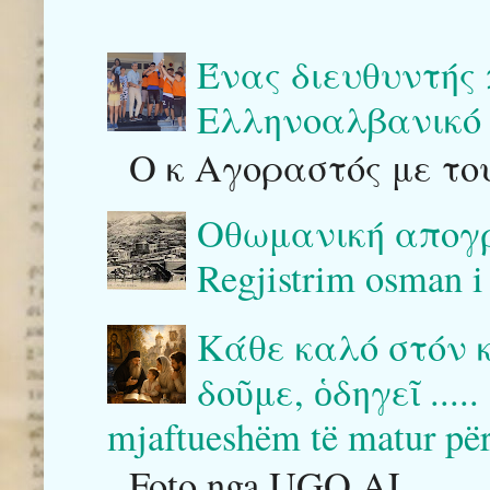
Ένας διευθυντής
Ελληνοαλβανικό 
Ο κ Αγοραστός με του
Οθωμανική απογρ
Regjistrim osman i
Κάθε καλό στόν 
δοῦμε, ὁδηγεῖ .....
mjaftueshëm të matur për ta
Foto nga UGO.AL