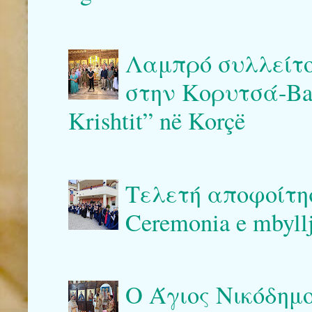
Λαμπρό συλλείτο
στην Κορυτσά-Bash
Krishtit” në Korçë
Τελετή αποφοίτη
Ceremonia e mbyllj
Ο Άγιος Νικόδημο