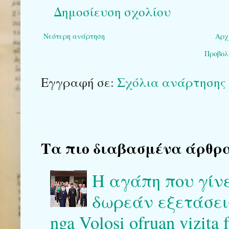
Δημοσίευση σχολίου
Νεότερη ανάρτηση
Αρχ
Προβολ
Εγγραφή σε:
Σχόλια ανάρτησης 
Τα πιο διαβασμένα άρθρα το
Η αγάπη που γίν
δωρεάν εξετάσεις 
nga Volosi ofruan vizita 