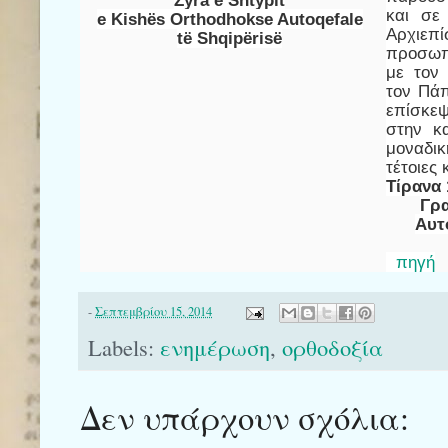
και σε
e Kishës Orthodhokse Autoqefale
Αρχιεπ
të Shqipërisë
προσωπ
με τον
τον Πάπ
επίσκε
στην κ
μοναδικ
τέτοιες
Τίρανα 
Γρα
Αυτ
πηγή
-
Σεπτεμβρίου 15, 2014
Labels:
ενημέρωση
,
ορθοδοξία
Δεν υπάρχουν σχόλια: