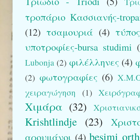
Τριώδιο - Triodi
(5)
Τρι
τροπάριο Κασσιανής-tropar
(12)
τσαμουριά
(4)
τύπο
υποτροφίες-bursa studimi
φιλέλληνες
(4)
φ
Lubonja
(2)
φωτογραφίες
(6)
(2)
Χ.Μ.Ο
χειραγώγηση
(1)
Χειρόγρα
Χιμάρα
(32)
Χριστιανικ
Krishtlindje
(23)
Χριστ
besimi ort
αρουμάνοι
(4)