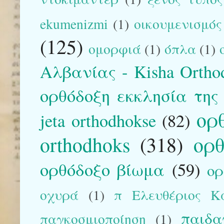
ekumenizmi
(1)
οικουμενισμός
(125)
ομορφιά
(1)
όπλα
(1)
Αλβανίας - Kisha Orthod
ορθόδοξη εκκλησία της
ορ
jeta orthodhokse
(82)
orthodhoks
(318)
ορθ
ορθόδοξο βίωμα
(59)
ορ
οχυρά
(1)
π Ελευθέριος Κα
παιδα
παγκοσμιοποίηση
(1)