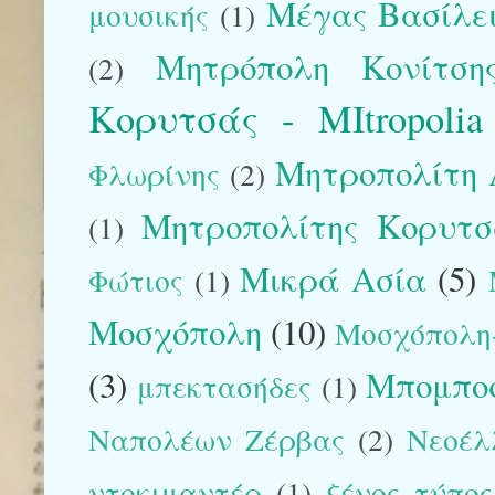
Μέγας Βασίλε
μουσικής
(1)
Μητρόπολη Κονίτση
(2)
Κορυτσάς - MItropolia
Μητροπολίτη 
Φλωρίνης
(2)
Μητροπολίτης Κορυτσάς
(1)
Μικρά Ασία
(5)
Φώτιος
(1)
Μοσχόπολη
(10)
Μοσχόπολη-
(3)
Μπομπο
μπεκτασήδες
(1)
Ναπολέων Ζέρβας
(2)
Νεοέλ
ντοκιμαντέρ
(1)
ξένος τύπος