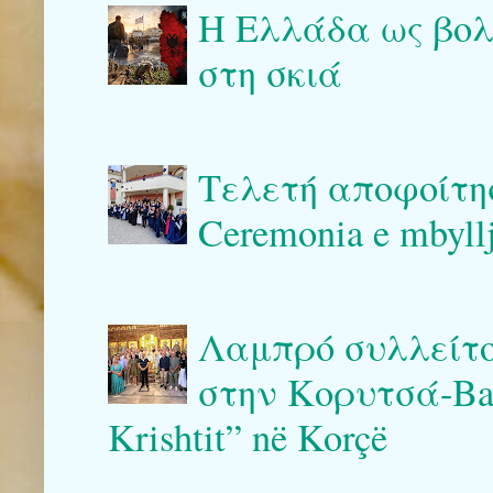
Η Ελλάδα ως βολι
στη σκιά
Τελετή αποφοίτη
Ceremonia e mbyllj
Λαμπρό συλλείτο
στην Κορυτσά-Bash
Krishtit” në Korçë