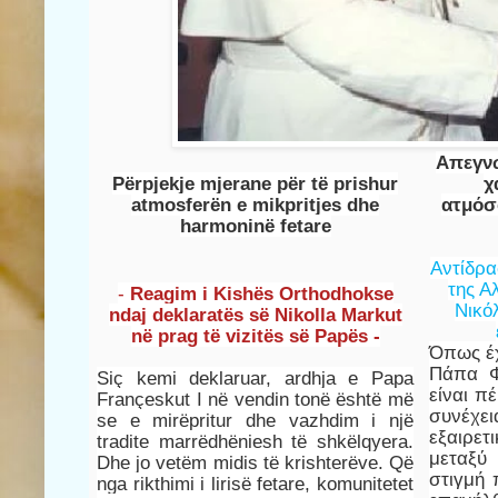
Απεγν
Përpjekje mjerane për të prishur
χ
atmosferën e mikpritjes dhe
ατμόσ
harmoninë fetare
Αντίδρα
της Α
-
Reagim i Kishës Orthodhokse
Νικό
ndaj deklaratës së Nikolla Markut
në prag të vizitës së Papës -
Όπως έχ
Πάπα Φ
Siç kemi deklaruar, ardhja e Papa
είναι π
Françeskut I në vendin tonë është më
συνέ
se e mirëpritur dhe vazhdim i një
εξαιρε
tradite marrëdhëniesh të shkëlqyera.
μεταξύ
Dhe jo vetëm midis të krishterëve. Që
στιγμή 
nga rikthimi i lirisë fetare, komunitetet