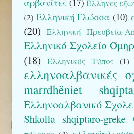
αρβανίτες
(17)
Έλληνες εξω
Ελληνική Γλώσσα
(10)
(2)
(20)
Ελληνική Πρεσβεία-Am
Ελληνικό Σχολείο Όμηρ
(18)
Ελληνικός Τύπος
(1)
ελληνοαλβανικές σ
marrdhëniet shqipta
Ελληνοαλβανικό Σχολε
Shkolla shqiptaro-greke
ελληνόγλωσση 
πόλεμος
(2)