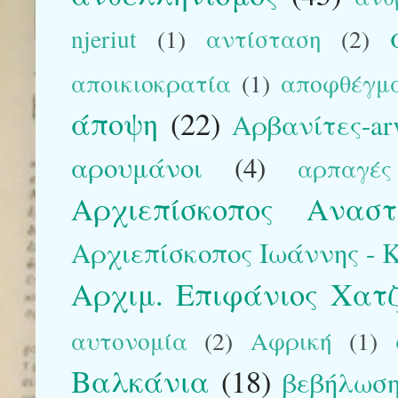
njeriut
(1)
αντίσταση
(2)
αποικιοκρατία
(1)
αποφθέγμ
άποψη
(22)
Αρβανίτες-arv
αρουμάνοι
(4)
αρπαγές
Αρχιεπίσκοπος Αναστ
Αρχιεπίσκοπος Ιωάννης - Kr
Αρχιμ. Επιφάνιος Χατ
αυτονομία
(2)
Αφρική
(1)
Βαλκάνια
(18)
βεβήλωση