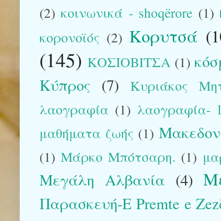
(2)
κοινωνικά - shoqërore
(1)
Κορυτσά
(1
κορονοϊός
(2)
(145)
κόσ
ΚΟΣΙΟΒΙΤΣΑ
(1)
Κύπρος
(7)
Κυριάκος Μη
λαογραφία
(1)
λαογραφία- la
Μακεδον
μαθήματα ζωής
(1)
(1)
Μάρκο Μπότσαρη.
(1)
μα
Μ
Μεγάλη Αλβανία
(4)
Παρασκευή-E Premte e Zez