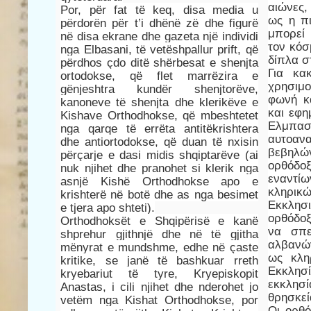
αιώνες
Por, për fat të keq, disa media u
ως η π
përdorën për t’i dhënë zë dhe figurë
μπορεί
në disa ekrane dhe gazeta një individi
τον κόσ
nga Elbasani, të vetëshpallur prift, që
δίπλα σ
përdhos çdo ditë shërbesat e shenjta
Για κα
ortodokse, që flet marrëzira e
χρησιμ
gënjeshtra kundër shenjtorëve,
φωνή κα
kanoneve të shenjta dhe klerikëve e
και εφη
Kishave Orthodhokse, që mbeshtetet
Ελμ
nga qarqe të errëta antitëkrishtera
αυτοα
dhe antiortodokse, që duan të nxisin
βεβηλ
përçarje e dasi midis shqiptarëve (ai
ορθόδοξ
nuk njihet dhe pranohet si klerik nga
εναντίω
asnjë Kishë Orthodhokse apo e
κληρ
krishterë në botë dhe as nga besimet
Εκκλησι
e tjera apo shteti).
ορθόδο
Orthodhoksët e Shqipërisë e kanë
να σπε
shprehur gjithnjë dhe në të gjitha
αλβανών
mënyrat e mundshme, edhe në çaste
ως κλη
kritike, se janë të bashkuar rreth
Εκκλησ
kryebariut të tyre, Kryepiskopit
εκκλη
Anastas, i cili njihet dhe nderohet jo
θρησκεί
vetëm nga Kishat Orthodhokse, por
Οι ορθό