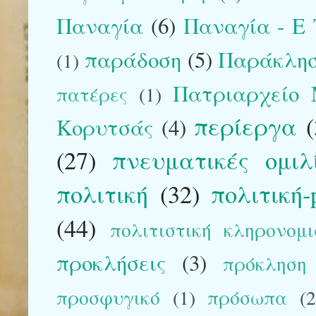
Παναγία
(6)
Παναγία - E T
παράδοση
(5)
Παράκλη
(1)
Πατριαρχείο 
πατέρες
(1)
περίεργα
Κορυτσάς
(4)
(27)
πνευματικές ομιλίε
πολιτική
(32)
πολιτική-p
(44)
πολιτιστική κληρονομ
προκλήσεις
(3)
πρόκληση
προσφυγικό
(1)
πρόσωπα
(2