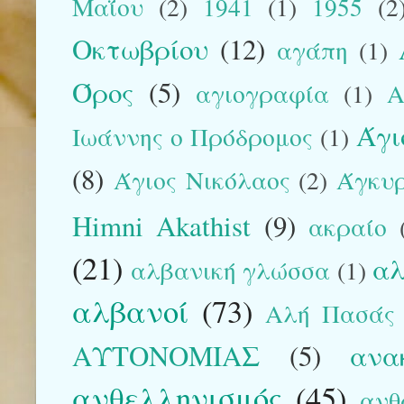
Μαΐου
(2)
1941
(1)
1955
(2
Οκτωβρίου
(12)
αγάπη
(1)
Όρος
(5)
αγιογραφία
(1)
Α
Άγι
Ιωάννης ο Πρόδρομος
(1)
(8)
Άγιος Νικόλαος
(2)
Άγκυ
Himni Akathist
(9)
ακραίο
(21)
αλ
αλβανική γλώσσα
(1)
αλβανοί
(73)
Αλή Πασάς
ΑΥΤΟΝΟΜΙΑΣ
(5)
ανα
ανθελληνισμός
(45)
ανθ