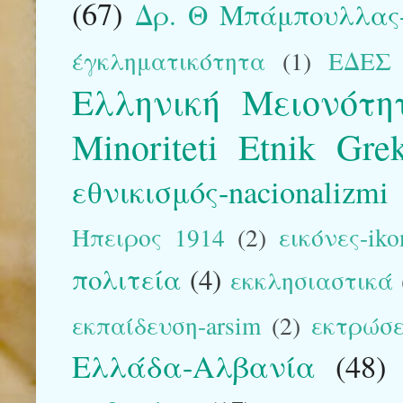
(67)
Δρ. Θ Μπάμπουλλας-
έγκληματικότητα
(1)
ΕΔΕΣ
Ελληνική Μειονότη
Minoriteti Etnik Gre
εθνικισμός-nacionalizmi
Ήπειρος 1914
(2)
εικόνες-iko
πολιτεία
(4)
εκκλησιαστικά
εκπαίδευση-arsim
(2)
εκτρώσε
Ελλάδα-Αλβανία
(48)