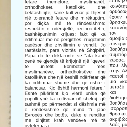
επανήλθ
fetare themelore, myslimanët,
κοινό
orthodhoksët, katolikët, dhe
ορθόδοξ
bektashinjtë, kanë kultivuar jo thjesht
έχουν 
një tolerancë fetare dhe mirëkuptim,
θρησκε
por diçka më të rëndësishme:
κατανόη
respektin e ndërsjellë, reciprocitetin,
τον 
bashkëpunimin krijues: fakt që ka
αμοιβα
ndihmuar më në përgjithësi rrugëtimin
συνεργ
paqësor dhe zhvillimin e vendit. Jo
βοηθήσ
rastësisht, para vizitës në Shqipëri,
συμπόρ
Papa do të deklaronte se “ata kanë
χώρας.
qenë në gjendje të krijojnë një “qeveri
που λί
të unitetit kombëtar” mes
στην Α
myslimanëve, orthodhoksëve dhe
«αυτοί 
katolikëve dhe një këshill ndërfetar që
μια «κ
ka ndihmuar shumë dhe që është i
μεταξύ
balancuar. Kjo është harmoni fetare.”
και 
Eshtë pikërisht kjo vlerë unike që
διαθρησ
populli ynë ka kultivuar në shekuj, që
βοηθ
tashmë po përmendet si dëshmia më
ισορρ
e rëndësishme që mund t’i japë
θρησκ
Evropës dhe botës, duke e renditur
ακριβώς
me dinjitet krah vendeve më të
λαός μα
qytetëruara.