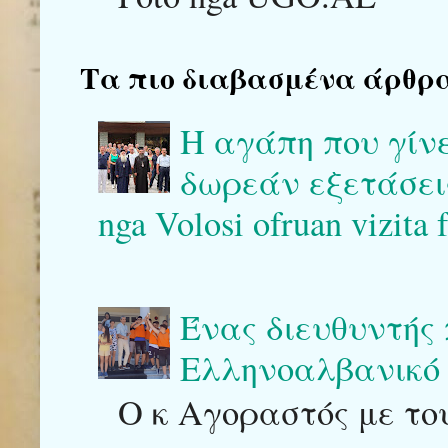
Τα πιο διαβασμένα άρθρα του
Η αγάπη που γίν
δωρεάν εξετάσεις 
nga Volosi ofruan vizita 
Ένας διευθυντής
Ελληνοαλβανικό 
Ο κ Αγοραστός με του