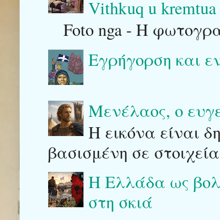
Vithkuq u kremtua 
Foto nga - Η φωτογρ
Εγρήγορση και ε
Μενέλαος, ο ευγ
Η εικόνα είναι δ
βασισμένη σε στοιχεία
Η Ελλάδα ως βολι
στη σκιά