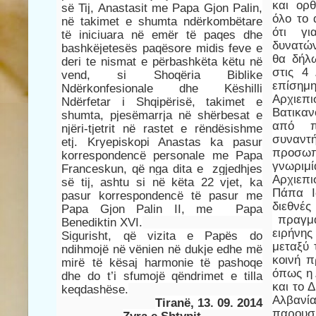
και ορ
së Tij, Anastasit me Papa Gjon Palin,
όλο το 
në takimet e shumta ndërkombëtare
ότι γι
të iniciuara në emër të paqes dhe
δυνατώ
bashkëjetesës paqësore midis feve e
θα δήλ
deri te nismat e përbashkëta këtu në
στις 4
vend, si Shoqëria Biblike
επίσ
Ndërkonfesionale dhe Këshilli
Αρχιεπ
Ndërfetar i Shqipërisë, takimet e
Βατικαν
shumta, pjesëmarrja në shërbesat e
από π
njëri-tjetrit në rastet e rëndësishme
συναντ
etj. Kryepiskopi Anastas ka pasur
προσωπ
korrespondencë personale me Papa
γνωρι
Franceskun, që nga dita e zgjedhjes
Αρχιεπ
së tij, ashtu si në këta 22 vjet, ka
Πάπα Ι
pasur korrespondencë të pasur me
διεθ
Papa Gjon Palin II, me Papa
πραγμα
Benediktin XVI.
ειρήνης
Sigurisht, që vizita e Papës do
μεταξύ 
ndihmojë në vënien në dukje edhe më
κοινή 
mirë të kësaj harmonie të pashoqe
όπως η 
dhe do t’i sfumojë qëndrimet e tilla
και το 
keqdashëse.
Αλβανία
Tiranë, 13. 09. 2014
παρουσί
Zyra e Shtypit