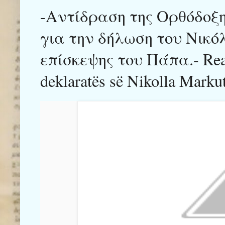
-Αντίδραση της Ορθόδοξη
για την δήλωση του Νικ
επίσκεψης του Πάπα.- Reag
deklaratës së Nikolla Markut