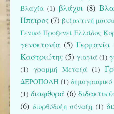
βλάχοι
(8)
Βλα
Βλαχία
(1)
Ήπειρος
(7)
βυζαντινή μουσικ
Γενικό Προξενεί Ελλάδος Κο
γενοκτονία
(5)
Γερμανία
Καστριώτης
(5)
γ
γιαγιά
(1)
Γρ
(1)
γραμμή Μεταξά
(1)
ΔΕΡΟΠΟΛΗ
(1)
δημογραφικό
διαφθορά
(6)
διδακτικέ
(1)
(6)
δ
διορθόδοξη σύναξη
(1)