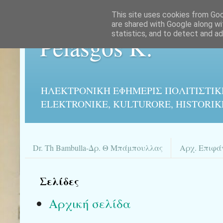
This site uses cookies from Goog
are shared with Google along wi
statistics, and to detect and a
Pelasgos K.
ΗΛΕΚΤΡΟΝΙΚΉ ΕΦΗΜΕΡΙΣ ΠΟΛΙΤΙΣΤΙΚ
ELEKTRONIKE, KULTURORE, HISTORIK
Dr. Th Bambulla-Δρ. Θ Μπάμπουλλας
Αρχ. Επιφά
Σελίδες
Αρχική σελίδα