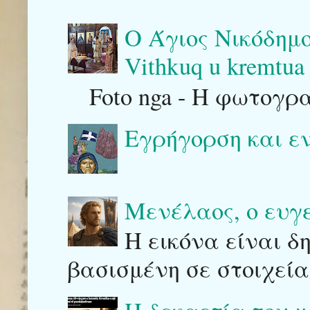
Ο Άγιος Νικόδημο
Vithkuq u kremtua 
Foto nga - Η φωτογρ
Εγρήγορση και ε
Μενέλαος, ο ευγ
Η εικόνα είναι δ
βασισμένη σε στοιχεία