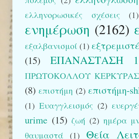
ελληνορωσικές σχέσεις
(1)
ενημέρωση
(2162)
εξτρεμιστέ
εξαλβανισμοί
(1)
ΕΠΑΝΑΣΤΑΣΗ 1
(15)
ΠΡΩΤΟΚΟΛΛΟΥ ΚΕΡΚΥΡΑ
(8)
επιστήμη-sh
επιστήμη
(2)
(1)
Ευαγγλεισμός
(2)
ευεργέ
urime
(15)
ζωή
(2)
ημέρα μ
Θεία Λειτ
θαυμαστά
(1)