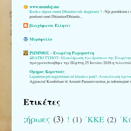
www.mendoj.me
Kush e shpuri emrin Dhimiter tek shqiptaret ?
-
Nje pershkrim i 
perdoret emri Dhimiter/Dhimitr...
βλαχόφωνοι Έλληνες
-
Μυρόφυλλο
-
ΡΩΜΝΙΟΣ - Ενωμένη Ρωμηοσύνη
ΔΕΛΤΙΟ ΤΥΠΟΥ: Ολοκλήρωση των δράσεων της Ενωμένης Ρ
πραγματοποιήθηκε την Πέμπτη 25 Ιουνίου 2026 η τελευταί
Όμηρος Κορυτσάς
Lajmërim për regjistrimet në klasën e parë!- Ανακοίνωση σχε
Agjencisë Kombëtare të Arsimit Parauniversitar, ju informojmë se
Ετικέτες
;ήρωες
(3)
!
(1)
΄ΚΚΕ
(2)
΄Κ