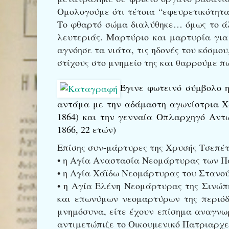
Ομολογούμε ότι τέτοια “εφευρετικότητ
Το φθαρτό σώμα διαλύθηκε… όμως το άλ
λευτεριάς. Μαρτύριο και μαρτυρία για
αγνόησε τα νιάτα, τις ηδονές του κόσμο
στίχους στο μνημείο της και θαρρούμε π
Έγινε φωτεινό σύμβολο η
αντάμα με την αδάμαστη αγωνίστρια Χ
1864) και την γενναία Οπλαρχηγό Αν
1866, 22 ετών)
Επίσης συν-μάρτυρες της Χρυσής Τσεπέτ
• η Αγία Αναστασία Νεομάρτυρας των Πα
• η Aγία Χάϊδω Νεομάρτυρας του Στανού 
• η Αγία Ελένη Νεομάρτυρας της Σινώπη
και επωνύμων νεομαρτύρων της περιόδο
μνημόσυνα, είτε έχουν επίσημα αναγνωρ
αντιμετώπιζε το Οικουμενικό Πατριαρχεί