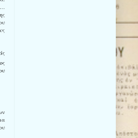
ί…
ης
ου
υς
άς
ος
ου
ων
ια
ου