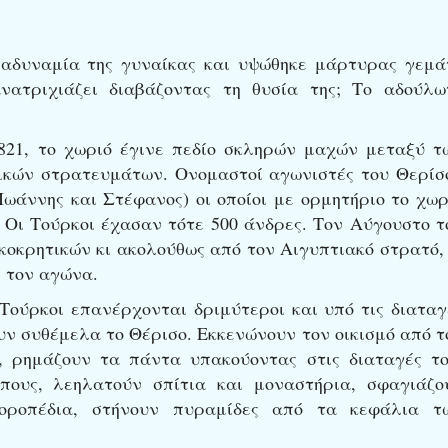
 αδυναμία της γυναίκας και υψώθηκε μάρτυρας γεμά
νατριχιάζει διαβάζοντας τη θυσία της; Το αδούλω
821, το χωριό έγινε πεδίο σκληρών μαχών μεταξύ τ
κών στρατευμάτων. Ονομαστοί αγωνιστές του Θερίσ
Ιωάννης και Στέφανος) οι οποίοι με ορμητήριο το χωρ
 Οι Τούρκοι έχασαν τότε 500 άνδρες. Τον Αύγουστο τ
κοκρητικών κι ακολούθως από τον Αιγυπτιακό στρατό, 
 τον αγώνα.
Τούρκοι επανέρχονται δριμύτεροι και υπό τις διαταγ
 συθέμελα το Θέρισο. Εκκενώνουν τον οικισμό από τ
 ρημάζουν τα πάντα υπακούοντας στις διαταγές το
πους, λεηλατούν σπίτια και μοναστήρια, σφαγιάζο
οροπέδια, στήνουν πυραμίδες από τα κεφάλια τ