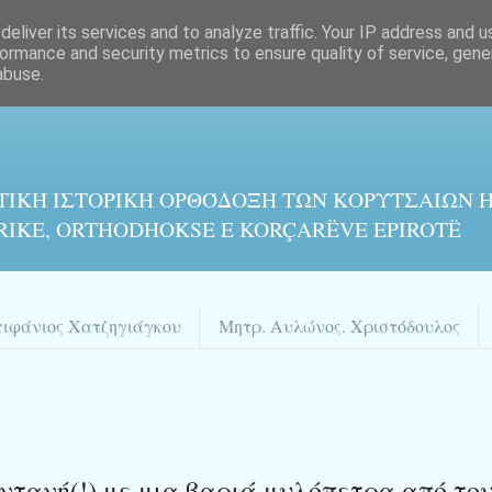
eliver its services and to analyze traffic. Your IP address and 
ormance and security metrics to ensure quality of service, gen
abuse.
ΤΙΚΉ ΙΣΤΟΡΙΚΉ ΟΡΘΌΔΟΞΗ ΤΩΝ ΚΟΡΥΤΣΑΙΩΝ Η
RIKE, ORTHODHOKSE E KORÇARËVE EPIROTË
πιφάνιος Χατζηγιάγκου
Μητρ. Αυλώνος. Χριστόδουλος
ντανή(!) με μια βαριά μυλόπετρα από το