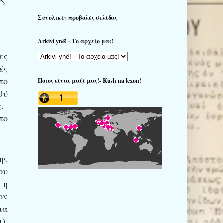
Συνολικές προβολές σελίδας
Arkivi ynë! - Το αρχείο μας!
ες
ές
το
Ποιος είναι μαζί μας!- Kush na lexon!
θύ
.
το
ης
ου
 η
ον
ια
).