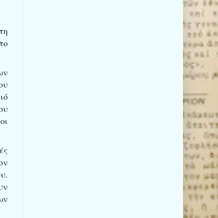
τη
το
ων
ου
ιό
ου
οι
ές
ον
υ.
υν
ων