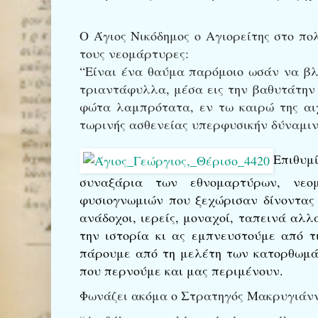
Ο Άγιος Νικόδημος ο Αγιορείτης στο π
τους νεομάρτυρες:
“Είναι ένα θαύμα παρόμοιο ωσάν να βλέ
τριαντάφυλλα, μέσα εις την βαθυτάτην 
φώτα λαμπρότατα, εν τω καιρώ της αι
τωρινής ασθενείας υπερφυσικήν δύναμιν
Επιθυμ
συναξάρια των εθνομαρτύρων, νεο
φυσιογνωμιών που ξεχώρισαν δίνοντας 
ανάδοχοι, ιερείς, μοναχοί, ταπεινά αλ
την ιστορία κι ας εμπνευστούμε από τ
πάρουμε από τη μελέτη των κατορθωμάτ
που περνούμε και μας περιμένουν.
Φωνάζει ακόμα ο Στρατηγός Μακρυγιάνν