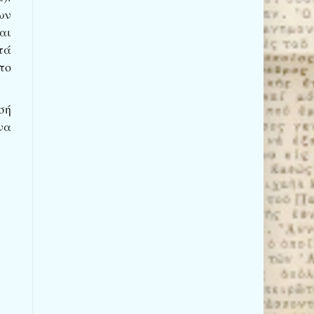
ων
αι
τά
το
σή
να