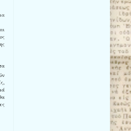
ια
αι
ος
ης
τα
ών
ς,
ιά
θα
ες