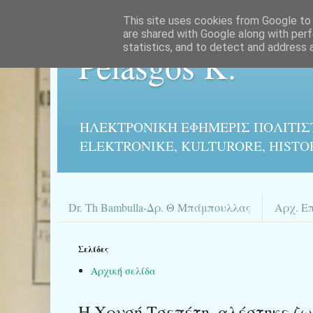
This site uses cookies from Google to d
are shared with Google along with perf
statistics, and to detect and address 
Pelasgos K.
ΗΛΕΚΤΡΟΝΙΚΉ ΕΦΗΜΕΡΙΣ ΠΟΛΙΤΙΣ
ELEKTRONIKE, KULTURORE, HISTO
Dr. Th Bambulla-Δρ. Θ Μπάμπουλλας
Αρχ. Ε
Σελίδες
Αρχική σελίδα
Η Χρυσή Τσεπέτη, αλέστηκε ζω