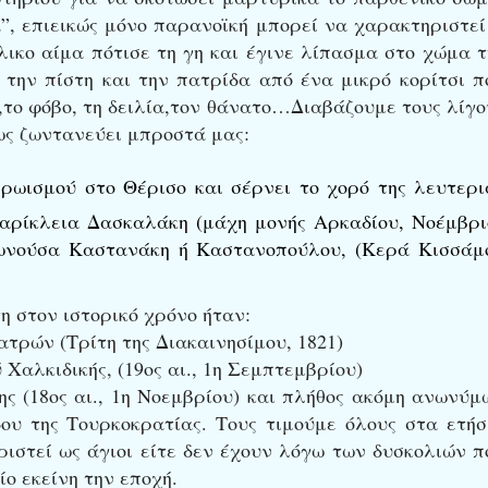
α”, επιεικώς μόνο παρανοϊκή μπορεί να χαρακτηριστε
ικο αίμα πότισε τη γη και έγινε λίπασμα στο χώμα τ
 την πίστη και την πατρίδα από ένα μικρό κορίτσι π
υ,το φόβο, τη δειλία,τον θάνατο…Διαβάζουμε τους λίγο
ως ζωντανεύει μπροστά μας:
ρωισμού στο Θέρισο και σέρνει το χορό της λευτερι
αρίκλεια Δασκαλάκη (μάχη μονής Αρκαδίου, Νοέμβρι
τωνούσα Καστανάκη ή Καστανοπούλου, (Κερά Κισσάμ
η στον ιστορικό χρόνο ήταν:
τρών (Τρίτη της Διακαινησίμου, 1821)
Χαλκιδικής, (19ος αι., 1η Σεμπτεμβρίου)
ς (18ος αι., 1η Νοεμβρίου) και πλήθος ακόμη ανωνύμ
υ της Τουρκοκρατίας. Τους τιμούμε όλους στα ετήσ
ιστεί ως άγιοι είτε δεν έχουν λόγω των δυσκολιών π
ο εκείνη την εποχή.