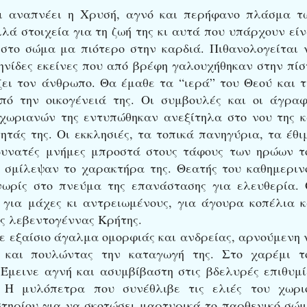
και αναπνέει η Χρυσή, αγνό και περήφανο πλάσμα τ
λά στοιχεία για τη ζωή της κι αυτά που υπάρχουν είν
στο σώμα μα πιότερο στην καρδιά. Πιθανολογείται 
ηνίδες εκείνες που από βρέφη γαλουχήθηκαν στην πίσ
ζει τον άνθρωπο. Θα έμαθε τα “ιερά” του Θεού και τ
πό την οικογένειά της. Οι συμβουλές και οι άγραφ
γχωριανών της εντυπώθηκαν ανεξίτηλα στο νου της κ
τάς της. Οι εκκλησιές, τα τοπικά πανηγύρια, τα έθι
 δυνατές μνήμες μπροστά στους τάφους των ηρώων τ
 σμίλεψαν το χαρακτήρα της. Θεατής του καθημεριν
ωρίς στο πνεύμα της επανάστασης για ελευθερία. 
 για μάχες κι αντρειωμένους, για άγουρα κοπέλια κ
ς λεβεντογέννας Κρήτης.
κε εξαίσιο άγαλμα ομορφιάς και ανδρείας, αρνούμενη 
 και πουλώντας την καταγωγή της. Στο χαρέμι τ
μεινε αγνή και ασυμβίβαστη στις βδελυρές επιθυμί
. Η μυλόπετρα που συνέθλιβε τις ελιές του χωρι
τηρίου για να σκοτώσει μαρτυρικά το παρθενικό σώμ