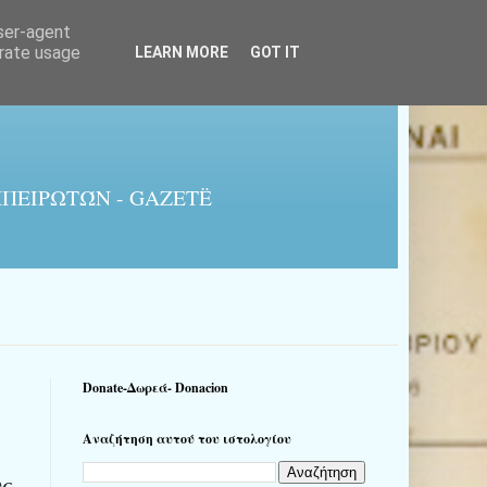
user-agent
erate usage
LEARN MORE
GOT IT
ΠΕΙΡΩΤΏΝ - GAZETË
Donate-Δωρεά- Donacion
Αναζήτηση αυτού του ιστολογίου
υς