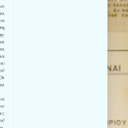
ων
αι
να
τη
ης
οι
αι
μα
ου
ού
Οι
αι
να
ου
ες
ού
α.