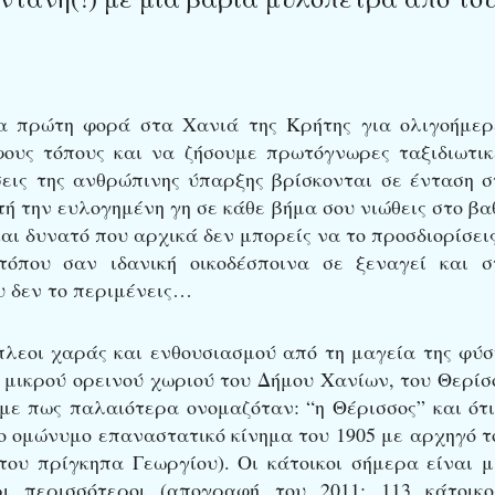
α πρώτη φορά στα Χανιά της Κρήτης για ολιγοήμερ
ους τόπους και να ζήσουμε πρωτόγνωρες ταξιδιωτικ
σεις της ανθρώπινης ύπαρξης βρίσκονται σε ένταση σ
τή την ευλογημένη γη σε κάθε βήμα σου νιώθεις στο βα
και δυνατό που αρχικά δεν μπορείς να το προσδιορίσεις
όπου σαν ιδανική οικοδέσποινα σε ξεναγεί και σ
υ δεν το περιμένεις…
πλεοι χαράς και ενθουσιασμού από τη μαγεία της φύσ
 μικρού ορεινού χωριού του Δήμου Χανίων, του Θερίσ
αμε πως παλαιότερα ονομαζόταν: “η Θέρισσος” και ότι
το ομώνυμο επαναστατικό κίνημα του 1905 με αρχηγό τ
του πρίγκηπα Γεωργίου). Οι κάτοικοι σήμερα είναι μ
ι περισσότεροι (απογραφή του 2011: 113 κάτοικοι