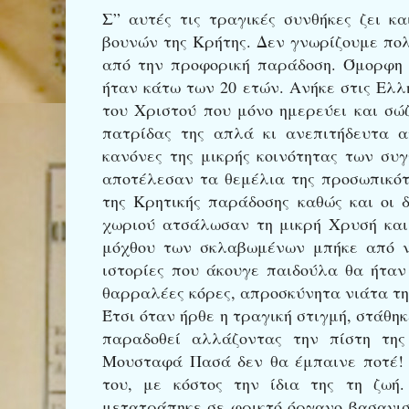
Σ” αυτές τις τραγικές συνθήκες ζει 
βουνών της Κρήτης. Δεν γνωρίζουμε πολ
από την προφορική παράδοση. Όμορφη 
ήταν κάτω των 20 ετών. Ανήκε στις Ελλ
του Χριστού που μόνο ημερεύει και σώ
πατρίδας της απλά κι ανεπιτήδευτα α
κανόνες της μικρής κοινότητας των συ
αποτέλεσαν τα θεμέλια της προσωπικότη
της Κρητικής παράδοσης καθώς και οι
χωριού ατσάλωσαν τη μικρή Χρυσή και
μόχθου των σκλαβωμένων μπήκε από ν
ιστορίες που άκουγε παιδούλα θα ήταν
θαρραλέες κόρες, απροσκύνητα νιάτα τη
Έτσι όταν ήρθε η τραγική στιγμή, στάθη
παραδοθεί αλλάζοντας την πίστη της
Μουσταφά Πασά δεν θα έμπαινε ποτέ! Έ
του, με κόστος την ίδια της τη ζωή
μετατράπηκε σε φρικτό όργανο βασανισ