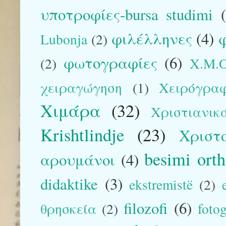
υποτροφίες-bursa studimi
φιλέλληνες
(4)
φ
Lubonja
(2)
φωτογραφίες
(6)
(2)
Χ.Μ.Ο
χειραγώγηση
(1)
Χειρόγρα
Χιμάρα
(32)
Χριστιανικ
Krishtlindje
(23)
Χριστ
besimi ort
αρουμάνοι
(4)
didaktike
(3)
ekstremistë
(2)
filozofi
(6)
θρησκεία
(2)
foto