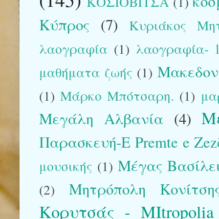
κόσ
ΚΟΣΙΟΒΙΤΣΑ
(1)
Κύπρος
(7)
Κυριάκος Μη
λαογραφία
(1)
λαογραφία- la
Μακεδον
μαθήματα ζωής
(1)
(1)
Μάρκο Μπότσαρη.
(1)
μα
Μ
Μεγάλη Αλβανία
(4)
Παρασκευή-E Premte e Zez
Μέγας Βασίλε
μουσικής
(1)
Μητρόπολη Κονίτση
(2)
Κορυτσάς - MItropolia