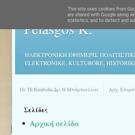
This site uses cookies from Goog
are shared with Google along wi
statistics, and to detect and a
Pelasgos K.
ΗΛΕΚΤΡΟΝΙΚΉ ΕΦΗΜΕΡΙΣ ΠΟΛΙΤΙΣΤΙΚ
ELEKTRONIKE, KULTURORE, HISTORIK
Dr. Th Bambulla-Δρ. Θ Μπάμπουλλας
Αρχ. Επιφά
Σελίδες
Αρχική σελίδα