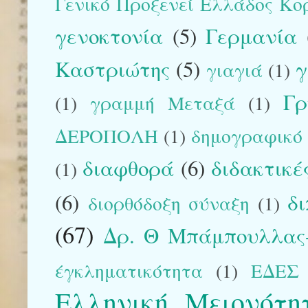
Γενικό Προξενεί Ελλάδος Κο
γενοκτονία
(5)
Γερμανία
Καστριώτης
(5)
γ
γιαγιά
(1)
Γρ
(1)
γραμμή Μεταξά
(1)
ΔΕΡΟΠΟΛΗ
(1)
δημογραφικό
διαφθορά
(6)
διδακτικέ
(1)
(6)
δ
διορθόδοξη σύναξη
(1)
(67)
Δρ. Θ Μπάμπουλλας-
έγκληματικότητα
(1)
ΕΔΕΣ
Ελληνική Μειονότη