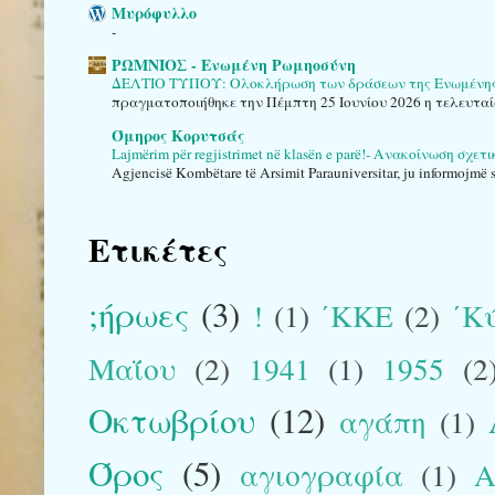
Μυρόφυλλο
-
ΡΩΜΝΙΟΣ - Ενωμένη Ρωμηοσύνη
ΔΕΛΤΙΟ ΤΥΠΟΥ: Ολοκλήρωση των δράσεων της Ενωμένης Ρ
πραγματοποιήθηκε την Πέμπτη 25 Ιουνίου 2026 η τελευταί
Όμηρος Κορυτσάς
Lajmërim për regjistrimet në klasën e parë!- Ανακοίνωση σχε
Agjencisë Kombëtare të Arsimit Parauniversitar, ju informojmë se
Ετικέτες
;ήρωες
(3)
!
(1)
΄ΚΚΕ
(2)
΄Κ
Μαΐου
(2)
1941
(1)
1955
(2
Οκτωβρίου
(12)
αγάπη
(1)
Όρος
(5)
αγιογραφία
(1)
Α