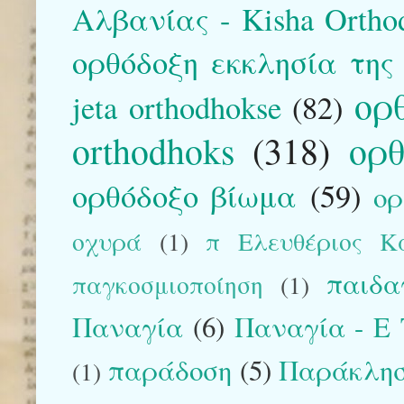
Αλβανίας - Kisha Orthod
ορθόδοξη εκκλησία της
ορ
jeta orthodhokse
(82)
orthodhoks
(318)
ορθ
ορθόδοξο βίωμα
(59)
ορ
οχυρά
(1)
π Ελευθέριος Κα
παιδα
παγκοσμιοποίηση
(1)
Παναγία
(6)
Παναγία - E T
παράδοση
(5)
Παράκλη
(1)