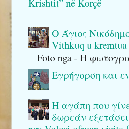
Krishtit” në Korçë
Ο Άγιος Νικόδημο
Vithkuq u kremtua 
Foto nga - Η φωτογρ
Εγρήγορση και ε
Η αγάπη που γίν
δωρεάν εξετάσεις 
nga Volosi ofruan vizita 