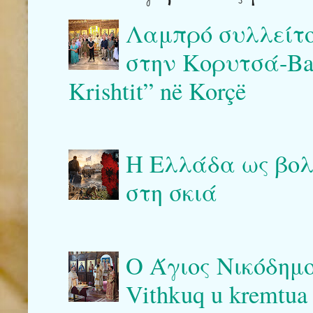
Λαμπρό συλλείτο
στην Κορυτσά-Bash
Krishtit” në Korçë
Η Ελλάδα ως βολι
στη σκιά
Ο Άγιος Νικόδημο
Vithkuq u kremtua 