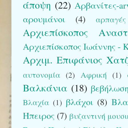
άποψη
(22)
Αρβανίτες-arv
αρουμάνοι
(4)
αρπαγές
Αρχιεπίσκοπος Αναστ
Αρχιεπίσκοπος Ιωάννης - Kr
Αρχιμ. Επιφάνιος Χατ
αυτονομία
(2)
Αφρική
(1)
Βαλκάνια
(18)
βεβήλωση
βλάχοι
(8)
Βλα
Βλαχία
(1)
Ήπειρος
(7)
βυζαντινή μουσικ