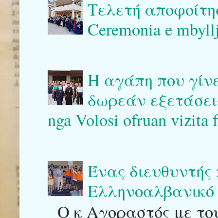
Τελετή αποφοίτη
Ceremonia e mbyllj
Η αγάπη που γίν
δωρεάν εξετάσεις 
nga Volosi ofruan vizita 
Ένας διευθυντής
Ελληνοαλβανικό 
Ο κ Αγοραστός με του