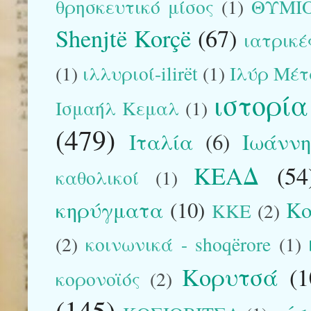
θρησκευτικό μίσος
(1)
ΘΥΜΙ
Shenjtë Korçë
(67)
ιατρικέ
(1)
ιλλυριοί-ilirët
(1)
Ιλύρ Μέτ
ιστορία
Ισμαήλ Κεμαλ
(1)
(479)
Ιταλία
(6)
Ιωάννη
ΚΕΑΔ
(54
καθολικοί
(1)
κηρύγματα
(10)
Κο
ΚΚΕ
(2)
(2)
κοινωνικά - shoqërore
(1)
Κορυτσά
(1
κορονοϊός
(2)
(145)