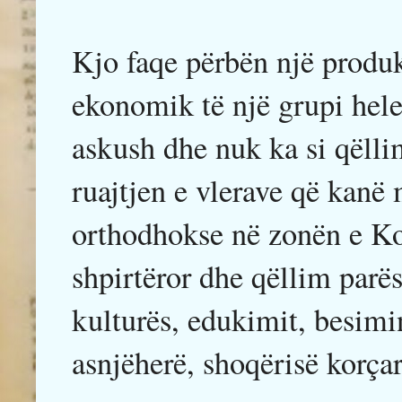
Kjo faqe përbën një produk
ekonomik të një grupi hel
askush dhe nuk ka si qëllim
ruajtjen e vlerave që kanë
orthodhokse në zonën e Ko
shpirtëror dhe qëllim parë
kulturës, edukimit, besimi
asnjëherë, shoqërisë korçar