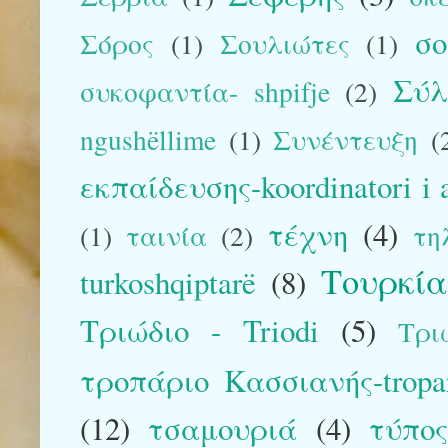
σ
Σόρος
(1)
Σουλιώτες
(1)
Σύλ
συκοφαντία- shpifje
(2)
ngushëllime
(1)
Συνέντευξη
(
εκπαίδευσης-koordinatori i 
τέχνη
(4)
(1)
ταινία
(2)
τη
Τουρκί
turkoshqiptarë
(8)
Τριώδιο - Triodi
(5)
Τρι
τροπάριο Κασσιανής-tropar
(12)
τσαμουριά
(4)
τύπο