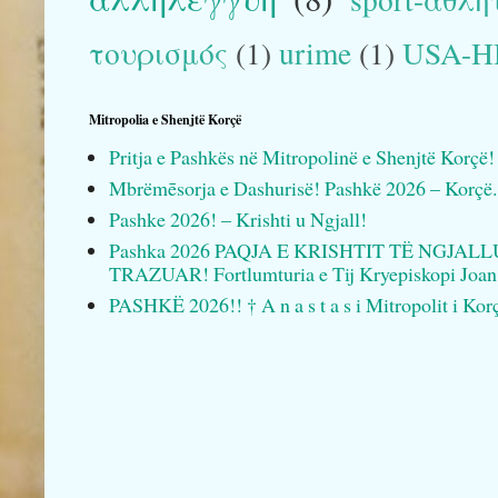
τουρισμός
(1)
urime
(1)
USA-
Mitropolia e Shenjtë Korçë
Pritja e Pashkës në Mitropolinë e Shenjtë Korçë!
Mbrëmēsorja e Dashurisë! Pashkë 2026 – Korçë.
Pashke 2026! – Krishti u Ngjall!
Pashka 2026 PAQJA E KRISHTIT TË NGJAL
TRAZUAR! Fortlumturia e Tij Kryepiskopi Joan
PASHKË 2026!! † A n a s t a s i Mitropolit i Kor