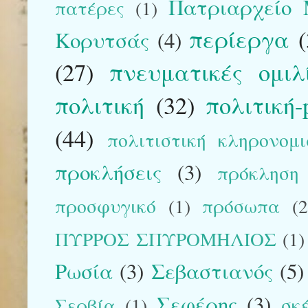
Πατριαρχείο 
πατέρες
(1)
περίεργα
Κορυτσάς
(4)
(27)
πνευματικές ομιλίε
πολιτική
(32)
πολιτική-p
(44)
πολιτιστική κληρονομ
προκλήσεις
(3)
πρόκληση
προσφυγικό
(1)
πρόσωπα
(2
ΠΥΡΡΟΣ ΣΠΥΡΟΜΗΛΙΟΣ
(1)
Ρωσία
(3)
Σεβαστιανός
(5)
Σεφέρης
(3)
Σερβία
(1)
σκ