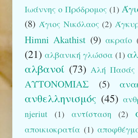
Άγι
Ιωάννης ο Πρόδρομος
(1)
(8)
Άγιος Νικόλαος
(2)
Άγκυ
Himni Akathist
(9)
ακραίο
(21)
αλ
αλβανική γλώσσα
(1)
αλβανοί
(73)
Αλή Πασάς
ΑΥΤΟΝΟΜΙΑΣ
(5)
ανα
ανθελληνισμός
(45)
ανθ
njeriut
(1)
αντίσταση
(2)
αποικιοκρατία
(1)
αποφθέγμ