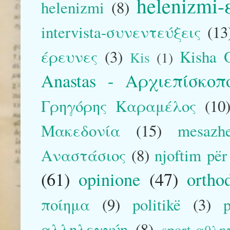
helenizmi
helenizmi
(8)
intervista-συνεντεύξεις
(13
έρευνες
(3)
Kisha O
Kis
(1)
Anastas - Αρχιεπίσκο
Γρηγόρης Καραμέλος
(10
Μακεδονία
(15)
mesazh
Αναστάσιος
(8)
njoftim pë
(61)
opinione
(47)
ortho
ποίημα
(9)
politikë
(3)
αλληλεγγύη
(8)
sport-αθλη