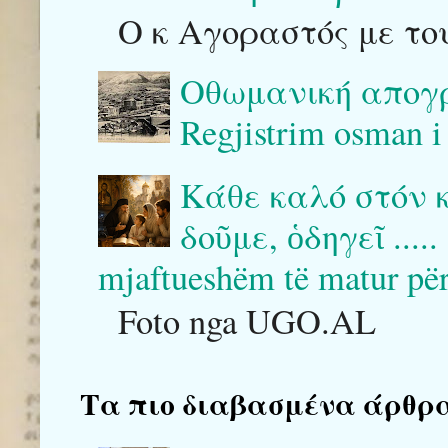
Ο κ Αγοραστός με του
Οθωμανική απογρ
Regjistrim osman i
Κάθε καλό στόν 
δοῦμε, ὁδηγεῖ .....
mjaftueshëm të matur për ta
Foto nga UGO.AL
Τα πιο διαβασμένα άρθρα του