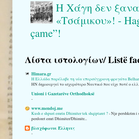
Η Χάγη δεν ξαναγ
«Τσάμικου»! - Haga 
çame”!
Λίστα ιστολογίων/ Listë fa
Himara.gr
Η Ελλάδα παρέλαβε τη νέα υπερσύγχρονη φρεγάτα Belha
HN δημιουργεί το ισχυρότερο Ναυτικό που είχε ποτέ ο ελλ
Unioni i Gazetarëve Orthodhoksë
-
www.mendoj.me
Kush e shpuri emrin Dhimiter tek shqiptaret ?
-
Nje pershkrim i 
perdoret emri Dhimiter/Dhimitr...
βλαχόφωνοι Έλληνες
-