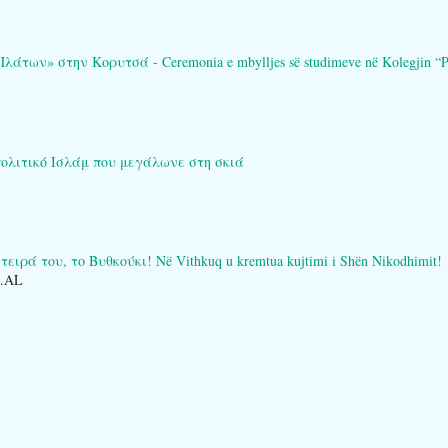
των» στην Κορυτσά - Ceremonia e mbylljes së studimeve në Kolegjin “Pl
πολιτικό Ισλάμ που μεγάλωνε στη σκιά
ειρά του, το Βυθκούκι! Në Vithkuq u kremtua kujtimi i Shën Nikodhimit!
O.AL