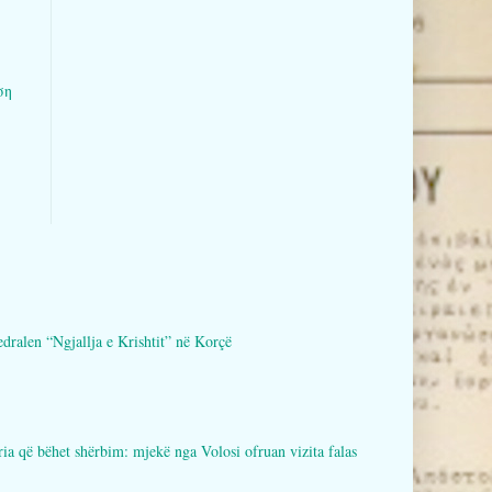
ση
en “Ngjallja e Krishtit” në Korçë
bëhet shërbim: mjekë nga Volosi ofruan vizita falas