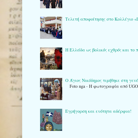
Τελετή αποφοίτησης στο Κολλέγιο «Πλά
Η Ελλάδα ως βολικός εχθρός και το 
Ο Άγιος Νικόδημος τιμήθηκε στη γενέτ
Foto nga - Η φωτογραφία από UG
Εγρήγορση και ενότητα αδέρφια!