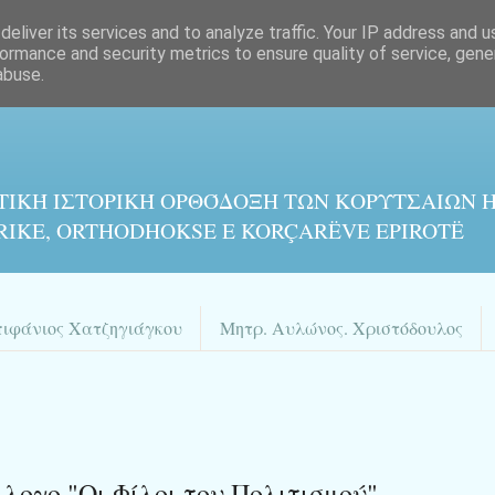
eliver its services and to analyze traffic. Your IP address and 
ormance and security metrics to ensure quality of service, gen
abuse.
ΤΙΚΉ ΙΣΤΟΡΙΚΉ ΟΡΘΌΔΟΞΗ ΤΩΝ ΚΟΡΥΤΣΑΙΩΝ Η
RIKE, ORTHODHOKSE E KORÇARËVE EPIROTË
πιφάνιος Χατζηγιάγκου
Μητρ. Αυλώνος. Χριστόδουλος
λογο "Οι Φίλοι του Πολιτισμού"