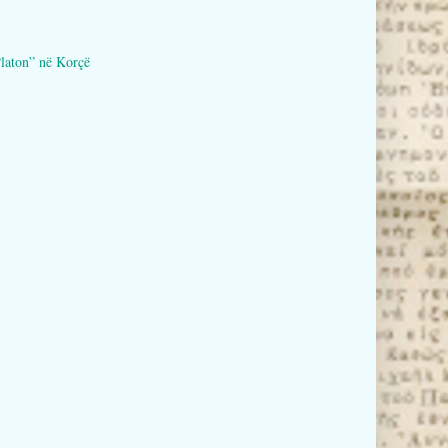
aton” në Korçë