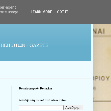
user-agent
erate usage
LEARN MORE
GOT IT
ΠΕΙΡΩΤΏΝ - GAZETË
Donate-Δωρεά- Donacion
Αναζήτηση αυτού του ιστολογίου