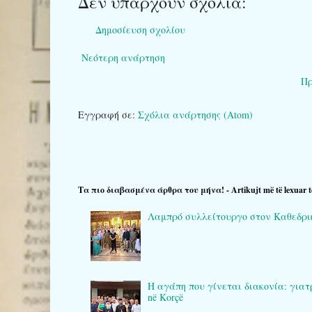
Δεν υπάρχουν σχόλια:
Δημοσίευση σχολίου
Νεότερη ανάρτηση
Πρ
Εγγραφή σε:
Σχόλια ανάρτησης (Atom)
Τα πιο διαβασμένα άρθρα του μήνα! - Artikujt më të lexuar t
Λαμπρό συλλείτουργο στον Καθεδρικό 
Η αγάπη που γίνεται διακονία: γιατρο
në Korçë