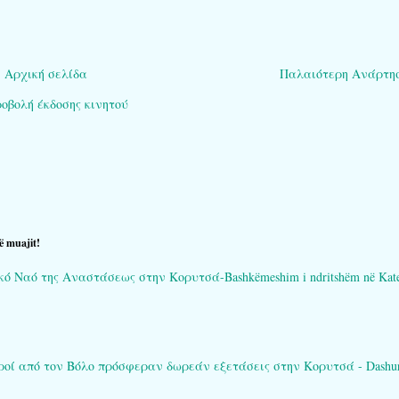
Αρχική σελίδα
Παλαιότερη Ανάρτη
οβολή έκδοσης κινητού
ë muajit!
Ναό της Αναστάσεως στην Κορυτσά-Bashkëmeshim i ndritshëm në Katedral
ί από τον Βόλο πρόσφεραν δωρεάν εξετάσεις στην Κορυτσά - Dashuria që 