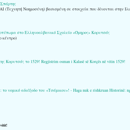
 Σπάρτης
AI (Τεχνητή Νοημοσύνη) βασισμένη σε στοιχεία που δίνονται στην Ιλ
ποτύπωμα στο Ελληνοαλβανικό Σχολείο «Όμηρος» Κορυτσάς
ο κέντρο)
ορυτσάς το 1529! Regjistrim osman i Kalasë së Korçës në vitin 1529!
 νομικό αδιέξοδο του «Τσάμικου»! - Haga nuk e rishkruan Historinë: ngërç
itit!