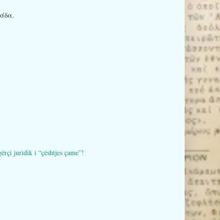
ιάδα.
i juridik i “çështjes çame”!