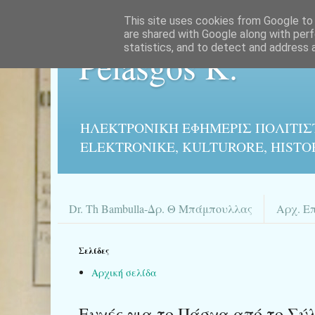
This site uses cookies from Google to d
are shared with Google along with perf
statistics, and to detect and address 
Pelasgos K.
ΗΛΕΚΤΡΟΝΙΚΉ ΕΦΗΜΕΡΙΣ ΠΟΛΙΤΙΣ
ELEKTRONIKE, KULTURORE, HISTO
Dr. Th Bambulla-Δρ. Θ Μπάμπουλλας
Αρχ. Ε
Σελίδες
Αρχική σελίδα
Ευχές για το Πάσχα από το Σύλ