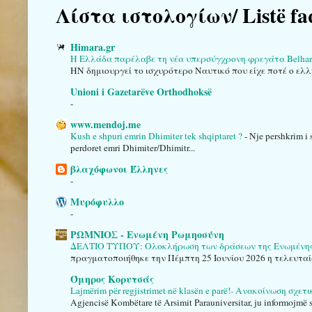
Λίστα ιστολογίων/ Listë fa
Himara.gr
Η Ελλάδα παρέλαβε τη νέα υπερσύγχρονη φρεγάτα Belha
HN δημιουργεί το ισχυρότερο Ναυτικό που είχε ποτέ ο ελλ
Unioni i Gazetarëve Orthodhoksë
-
www.mendoj.me
Kush e shpuri emrin Dhimiter tek shqiptaret ?
-
Nje pershkrim i 
perdoret emri Dhimiter/Dhimitr...
βλαχόφωνοι Έλληνες
-
Μυρόφυλλο
-
ΡΩΜΝΙΟΣ - Ενωμένη Ρωμηοσύνη
ΔΕΛΤΙΟ ΤΥΠΟΥ: Ολοκλήρωση των δράσεων της Ενωμένης Ρ
πραγματοποιήθηκε την Πέμπτη 25 Ιουνίου 2026 η τελευταί
Όμηρος Κορυτσάς
Lajmërim për regjistrimet në klasën e parë!- Ανακοίνωση σχε
Agjencisë Kombëtare të Arsimit Parauniversitar, ju informojmë se