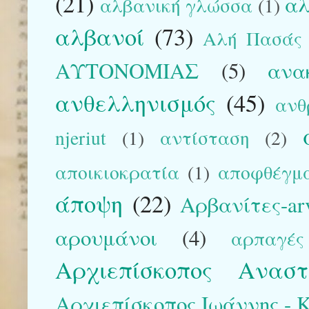
(21)
αλ
αλβανική γλώσσα
(1)
αλβανοί
(73)
Αλή Πασάς
ΑΥΤΟΝΟΜΙΑΣ
(5)
ανα
ανθελληνισμός
(45)
ανθ
njeriut
(1)
αντίσταση
(2)
αποικιοκρατία
(1)
αποφθέγμ
άποψη
(22)
Αρβανίτες-arv
αρουμάνοι
(4)
αρπαγές
Αρχιεπίσκοπος Αναστ
Αρχιεπίσκοπος Ιωάννης - Kr