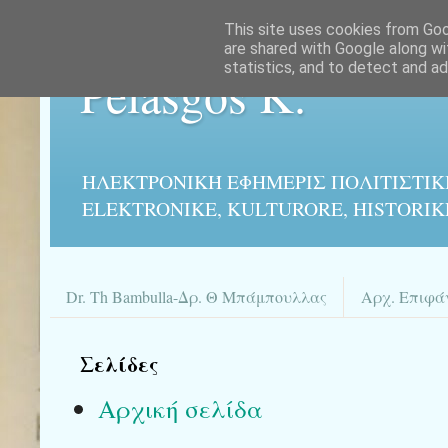
This site uses cookies from Goog
are shared with Google along wi
statistics, and to detect and a
Pelasgos K.
ΗΛΕΚΤΡΟΝΙΚΉ ΕΦΗΜΕΡΙΣ ΠΟΛΙΤΙΣΤΙΚ
ELEKTRONIKE, KULTURORE, HISTORIK
Dr. Th Bambulla-Δρ. Θ Μπάμπουλλας
Αρχ. Επιφά
Σελίδες
Αρχική σελίδα