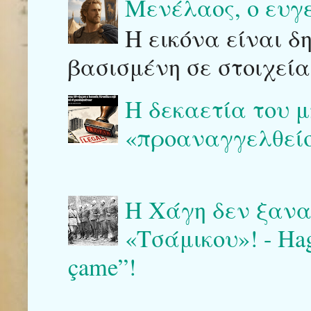
Μενέλαος, ο ευγ
Η εικόνα είναι δ
βασισμένη σε στοιχεία
Η δεκαετία του μ
«προαναγγελθείσ
Η Χάγη δεν ξαναγ
«Τσάμικου»! - Haga 
çame”!