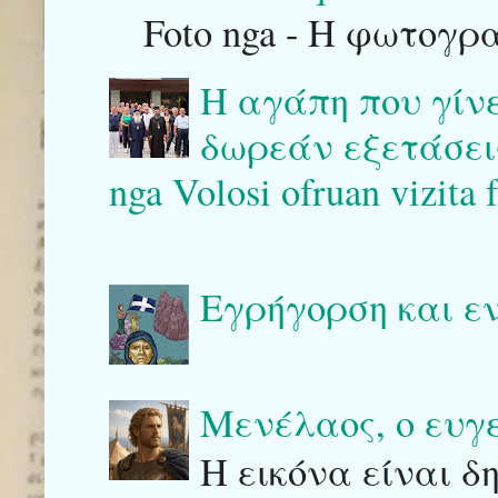
Foto nga - Η φωτογρ
Η αγάπη που γίν
δωρεάν εξετάσεις 
nga Volosi ofruan vizita 
Εγρήγορση και ε
Μενέλαος, ο ευγ
Η εικόνα είναι δ