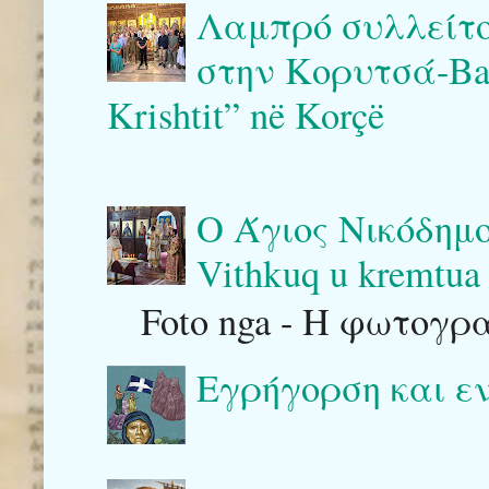
Λαμπρό συλλείτο
στην Κορυτσά-Bash
Krishtit” në Korçë
Ο Άγιος Νικόδημο
Vithkuq u kremtua 
Foto nga - Η φωτογρ
Εγρήγορση και ε