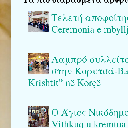
Τελετή αποφοίτη
Ceremonia e mbyllj
Λαμπρό συλλείτο
στην Κορυτσά-Bash
Krishtit” në Korçë
Ο Άγιος Νικόδημο
Vithkuq u kremtua 