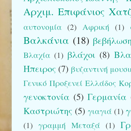
Αρχιμ. Επιφάνιος Χατ
αυτονομία
(2)
Αφρική
(1)
Βαλκάνια
(18)
βεβήλωση
βλάχοι
(8)
Βλα
Βλαχία
(1)
Ήπειρος
(7)
βυζαντινή μουσικ
Γενικό Προξενεί Ελλάδος Κο
γενοκτονία
(5)
Γερμανία
Καστριώτης
(5)
γ
γιαγιά
(1)
Γρ
(1)
γραμμή Μεταξά
(1)