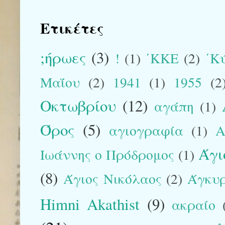
Ετικέτες
;ήρωες
(3)
!
(1)
΄ΚΚΕ
(2)
΄Κ
Μαΐου
(2)
1941
(1)
1955
(2
Οκτωβρίου
(12)
αγάπη
(1)
Όρος
(5)
αγιογραφία
(1)
Α
Άγι
Ιωάννης ο Πρόδρομος
(1)
(8)
Άγιος Νικόλαος
(2)
Άγκυ
Himni Akathist
(9)
ακραίο