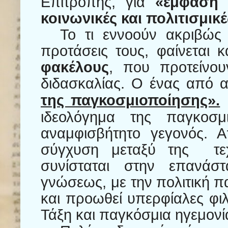
Επιτροπής, για
«έμφαση 
κοινωνικές και πολιτισμικ
Το τι εννοούν ακριβώς
προτάσεις τους, φαίνεται
φακέλους
, που προτείνο
διδασκαλίας. Ο ένας από α
της παγκοσμιοποίησης».
Κ
ιδεολόγημα της παγκοσμι
αναμφισβήτητο γεγονός. 
σύγχυση μεταξύ της
τ
συνίσταται στην επανάστ
γνώσεως, με την πολιτική 
και προωθεί υπερφίαλες φιλ
Τάξη και παγκόσμια ηγεμονί