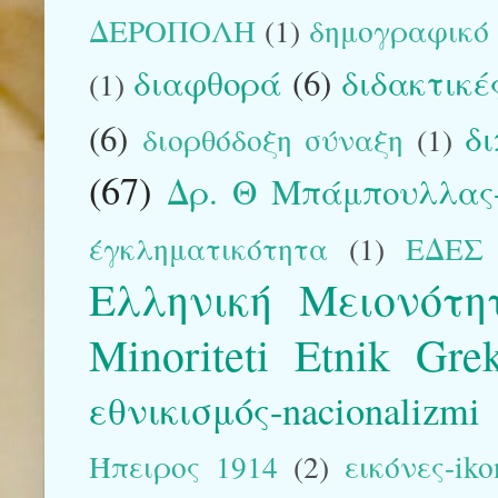
ΔΕΡΟΠΟΛΗ
(1)
δημογραφικό
διαφθορά
(6)
διδακτικέ
(1)
(6)
δ
διορθόδοξη σύναξη
(1)
(67)
Δρ. Θ Μπάμπουλλας-
έγκληματικότητα
(1)
ΕΔΕΣ
Ελληνική Μειονότη
Minoriteti Etnik Gre
εθνικισμός-nacionalizmi
Ήπειρος 1914
(2)
εικόνες-iko