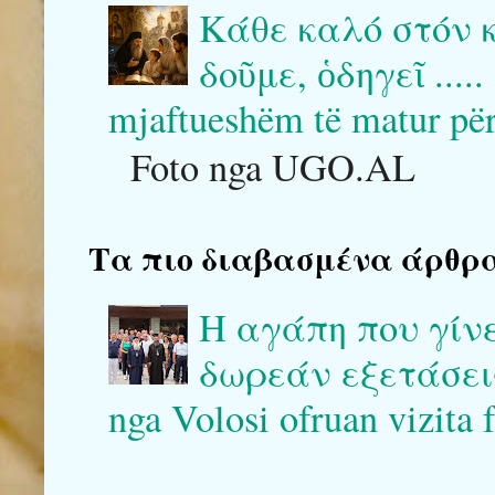
Κάθε καλό στόν 
δοῦμε, ὁδηγεῖ .....
mjaftueshëm të matur për ta
Foto nga UGO.AL
Τα πιο διαβασμένα άρθρα του
Η αγάπη που γίν
δωρεάν εξετάσεις 
nga Volosi ofruan vizita 