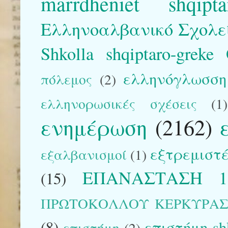
marrdhëniet shqipta
Ελληνοαλβανικό Σχολε
Shkolla shqiptaro-greke
ελληνόγλωσση 
πόλεμος
(2)
ελληνορωσικές σχέσεις
(1)
ενημέρωση
(2162)
εξτρεμιστέ
εξαλβανισμοί
(1)
ΕΠΑΝΑΣΤΑΣΗ 1
(15)
ΠΡΩΤΟΚΟΛΛΟΥ ΚΕΡΚΥΡΑ
(8)
επιστήμη-sh
επιστήμη
(2)