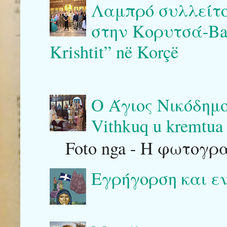
Λαμπρό συλλείτο
στην Κορυτσά-Bash
Krishtit” në Korçë
Ο Άγιος Νικόδημο
Vithkuq u kremtua 
Foto nga - Η φωτογρ
Εγρήγορση και ε