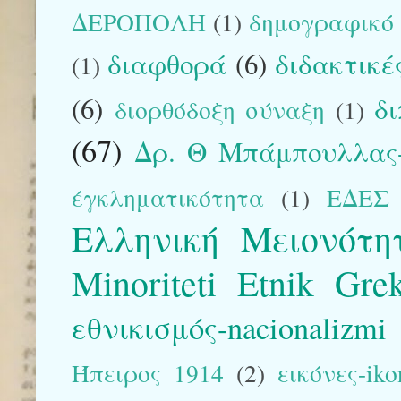
ΔΕΡΟΠΟΛΗ
(1)
δημογραφικό
διαφθορά
(6)
διδακτικέ
(1)
(6)
δ
διορθόδοξη σύναξη
(1)
(67)
Δρ. Θ Μπάμπουλλας-
έγκληματικότητα
(1)
ΕΔΕΣ
Ελληνική Μειονότη
Minoriteti Etnik Gre
εθνικισμός-nacionalizmi
Ήπειρος 1914
(2)
εικόνες-iko