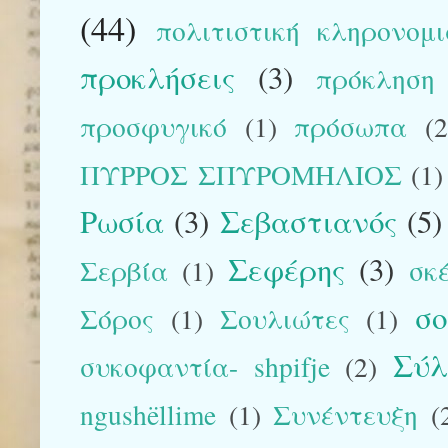
(44)
πολιτιστική κληρονομ
προκλήσεις
(3)
πρόκληση
προσφυγικό
(1)
πρόσωπα
(2
ΠΥΡΡΟΣ ΣΠΥΡΟΜΗΛΙΟΣ
(1)
Ρωσία
(3)
Σεβαστιανός
(5)
Σεφέρης
(3)
Σερβία
(1)
σκ
σ
Σόρος
(1)
Σουλιώτες
(1)
Σύλ
συκοφαντία- shpifje
(2)
ngushëllime
(1)
Συνέντευξη
(