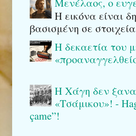
Μενέλαος, ο ευγ
Η εικόνα είναι δ
βασισμένη σε στοιχεία
Η δεκαετία του μ
«προαναγγελθείσ
Η Χάγη δεν ξαναγ
«Τσάμικου»! - Haga 
çame”!