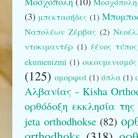
Μοσχόπολη
(10)
Μοσχόπολη-
(3)
Μπομπο
μπεκτασήδες
(1)
Ναπολέων Ζέρβας
(2)
Νεοέλ
ντοκιμαντέρ
(1)
ξένος τύπος
ekumenizmi
(1)
οικουμενισμός
(125)
ομορφιά
(1)
όπλα
(1)
Αλβανίας - Kisha Orthod
ορθόδοξη εκκλησία της
ορ
jeta orthodhokse
(82)
orthodhoks
(318)
ορθ