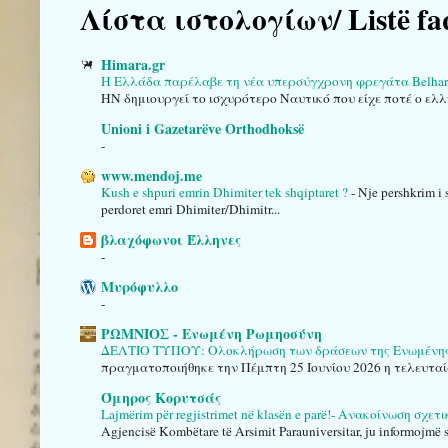
Λίστα ιστολογίων/ Listë fa
Himara.gr
Η Ελλάδα παρέλαβε τη νέα υπερσύγχρονη φρεγάτα Belha
HN δημιουργεί το ισχυρότερο Ναυτικό που είχε ποτέ ο ελλ
Unioni i Gazetarëve Orthodhoksë
-
www.mendoj.me
Kush e shpuri emrin Dhimiter tek shqiptaret ?
-
Nje pershkrim i 
perdoret emri Dhimiter/Dhimitr...
βλαχόφωνοι Έλληνες
-
Μυρόφυλλο
-
ΡΩΜΝΙΟΣ - Ενωμένη Ρωμηοσύνη
ΔΕΛΤΙΟ ΤΥΠΟΥ: Ολοκλήρωση των δράσεων της Ενωμένης Ρ
πραγματοποιήθηκε την Πέμπτη 25 Ιουνίου 2026 η τελευταί
Όμηρος Κορυτσάς
Lajmërim për regjistrimet në klasën e parë!- Ανακοίνωση σχε
Agjencisë Kombëtare të Arsimit Parauniversitar, ju informojmë se