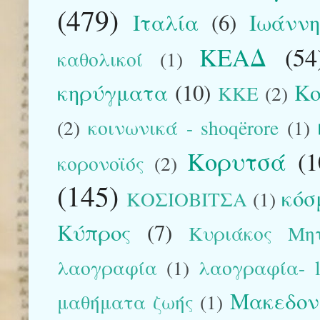
(479)
Ιταλία
(6)
Ιωάννη
ΚΕΑΔ
(54
καθολικοί
(1)
κηρύγματα
(10)
Κο
ΚΚΕ
(2)
(2)
κοινωνικά - shoqërore
(1)
Κορυτσά
(1
κορονοϊός
(2)
(145)
κόσ
ΚΟΣΙΟΒΙΤΣΑ
(1)
Κύπρος
(7)
Κυριάκος Μη
λαογραφία
(1)
λαογραφία- la
Μακεδον
μαθήματα ζωής
(1)