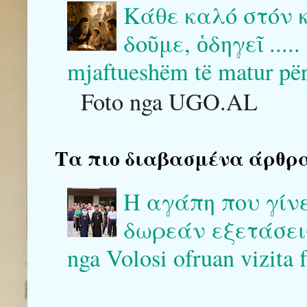
Κάθε καλό στόν 
δοῦμε, ὁδηγεῖ .....
mjaftueshëm të matur për ta
Foto nga UGO.AL
Τα πιο διαβασμένα άρθρα του
Η αγάπη που γίν
δωρεάν εξετάσεις 
nga Volosi ofruan vizita 