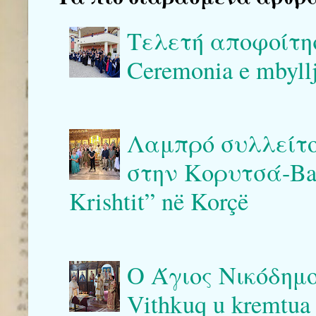
Τελετή αποφοίτη
Ceremonia e mbyllj
Λαμπρό συλλείτο
στην Κορυτσά-Bash
Krishtit” në Korçë
Ο Άγιος Νικόδημο
Vithkuq u kremtua 