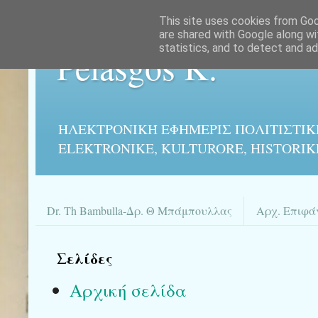
This site uses cookies from Goog
are shared with Google along wi
statistics, and to detect and a
Pelasgos K.
ΗΛΕΚΤΡΟΝΙΚΉ ΕΦΗΜΕΡΙΣ ΠΟΛΙΤΙΣΤΙΚ
ELEKTRONIKE, KULTURORE, HISTORIK
Dr. Th Bambulla-Δρ. Θ Μπάμπουλλας
Αρχ. Επιφά
Σελίδες
Αρχική σελίδα