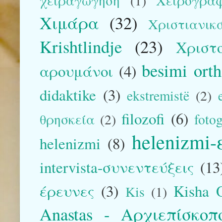
χειραγώγηση
(1)
Χειρόγρα
Χιμάρα
(32)
Χριστιανικ
Krishtlindje
(23)
Χριστ
besimi ort
αρουμάνοι
(4)
didaktike
(3)
ekstremistë
(2)
filozofi
(6)
θρησκεία
(2)
foto
helenizmi
helenizmi
(8)
intervista-συνεντεύξεις
(13
έρευνες
(3)
Kisha O
Kis
(1)
Anastas - Αρχιεπίσκο