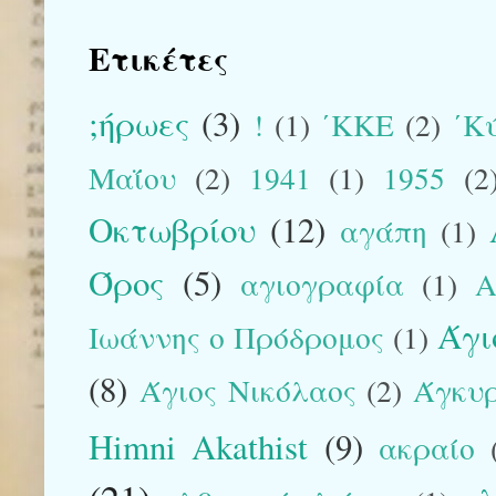
Ετικέτες
;ήρωες
(3)
!
(1)
΄ΚΚΕ
(2)
΄Κ
Μαΐου
(2)
1941
(1)
1955
(2
Οκτωβρίου
(12)
αγάπη
(1)
Όρος
(5)
αγιογραφία
(1)
Α
Άγι
Ιωάννης ο Πρόδρομος
(1)
(8)
Άγιος Νικόλαος
(2)
Άγκυ
Himni Akathist
(9)
ακραίο