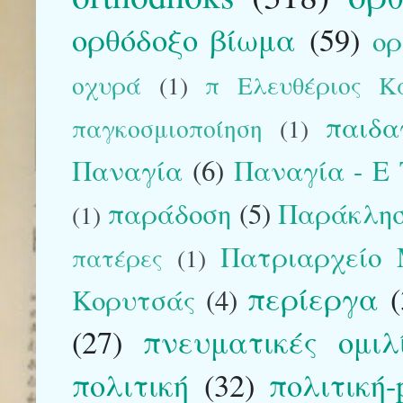
ορθόδοξο βίωμα
(59)
ορ
οχυρά
(1)
π Ελευθέριος Κα
παιδα
παγκοσμιοποίηση
(1)
Παναγία
(6)
Παναγία - E T
παράδοση
(5)
Παράκλη
(1)
Πατριαρχείο 
πατέρες
(1)
περίεργα
Κορυτσάς
(4)
(27)
πνευματικές ομιλίε
πολιτική
(32)
πολιτική-p