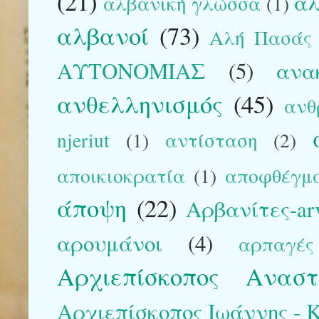
(21)
αλ
αλβανική γλώσσα
(1)
αλβανοί
(73)
Αλή Πασάς
ΑΥΤΟΝΟΜΙΑΣ
(5)
ανα
ανθελληνισμός
(45)
ανθ
njeriut
(1)
αντίσταση
(2)
αποικιοκρατία
(1)
αποφθέγμ
άποψη
(22)
Αρβανίτες-arv
αρουμάνοι
(4)
αρπαγές
Αρχιεπίσκοπος Αναστ
Αρχιεπίσκοπος Ιωάννης - Kr