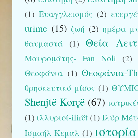
(1)
Ευαγγλεισμός
(2)
ευεργέ
urime
(15)
ζωή
(2)
ημέρα μ
Θεία Λειτ
θαυμαστά
(1)
Μαυρομάτης- Fan Noli
(2)
Θεοφάνια-The
Θεοφάνια
(1)
θρησκευτικό μίσος
(1)
ΘΥΜΙ
Shenjtë Korçë
(67)
ιατρικέ
(1)
ιλλυριοί-ilirët
(1)
Ιλύρ Μέτ
ιστορία
Ισμαήλ Κεμαλ
(1)