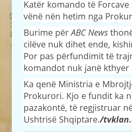
Katër komando të Forcave 
vënë nën hetim nga Prokuro
Burime për
ABC News
thonë
cilëve nuk dihet ende, kish
Por pas përfundimit të traj
komandot nuk janë kthyer 
Ka qenë Ministria e Mbrojtje
Prokurori. Kjo e fundit ka n
pazakontë, të regjistruar në 
Ushtrisë Shqiptare.
/tvklan.