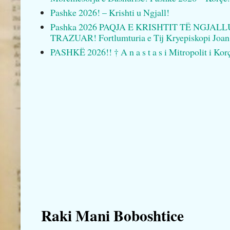
Pashke 2026! – Krishti u Ngjall!
Pashka 2026 PAQJA E KRISHTIT TË NGJAL
TRAZUAR! Fortlumturia e Tij Kryepiskopi Joan
PASHKË 2026!! † A n a s t a s i Mitropolit i Kor
Raki Mani Boboshtice