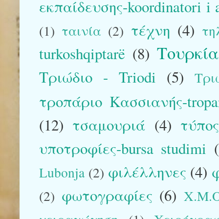
εκπαίδευσης-koordinatori i 
τέχνη
(4)
(1)
ταινία
(2)
τη
Τουρκί
turkoshqiptarë
(8)
Τριώδιο - Triodi
(5)
Τρι
τροπάριο Κασσιανής-tropar
(12)
τσαμουριά
(4)
τύπο
υποτροφίες-bursa studimi
φιλέλληνες
(4)
φ
Lubonja
(2)
φωτογραφίες
(6)
(2)
Χ.Μ.Ο