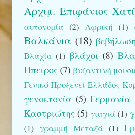
Αρχιμ. Επιφάνιος Χατ
αυτονομία
(2)
Αφρική
(1)
Βαλκάνια
(18)
βεβήλωση
βλάχοι
(8)
Βλα
Βλαχία
(1)
Ήπειρος
(7)
βυζαντινή μουσικ
Γενικό Προξενεί Ελλάδος Κο
γενοκτονία
(5)
Γερμανία
Καστριώτης
(5)
γ
γιαγιά
(1)
Γρ
(1)
γραμμή Μεταξά
(1)