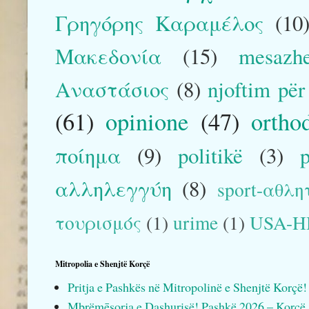
Γρηγόρης Καραμέλος
(10
Μακεδονία
(15)
mesazh
Αναστάσιος
(8)
njoftim pë
(61)
opinione
(47)
ortho
ποίημα
(9)
politikë
(3)
αλληλεγγύη
(8)
sport-αθλη
τουρισμός
(1)
urime
(1)
USA-
Mitropolia e Shenjtë Korçë
Pritja e Pashkës në Mitropolinë e Shenjtë Korçë!
Mbrëmēsorja e Dashurisë! Pashkë 2026 – Korçë.