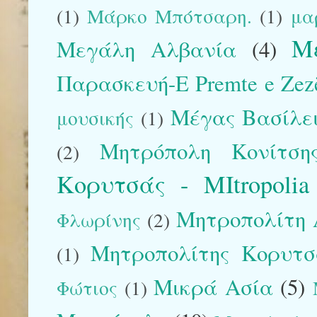
(1)
Μάρκο Μπότσαρη.
(1)
μα
Μ
Μεγάλη Αλβανία
(4)
Παρασκευή-E Premte e Zez
Μέγας Βασίλε
μουσικής
(1)
Μητρόπολη Κονίτση
(2)
Κορυτσάς - MItropolia
Μητροπολίτη 
Φλωρίνης
(2)
Μητροπολίτης Κορυτσάς
(1)
Μικρά Ασία
(5)
Φώτιος
(1)