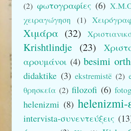
φωτογραφίες
(6)
(2)
Χ.Μ.Ο
χειραγώγηση
(1)
Χειρόγρα
Χιμάρα
(32)
Χριστιανικ
Krishtlindje
(23)
Χριστ
besimi ort
αρουμάνοι
(4)
didaktike
(3)
ekstremistë
(2)
filozofi
(6)
θρησκεία
(2)
foto
helenizmi
helenizmi
(8)
intervista-συνεντεύξεις
(13