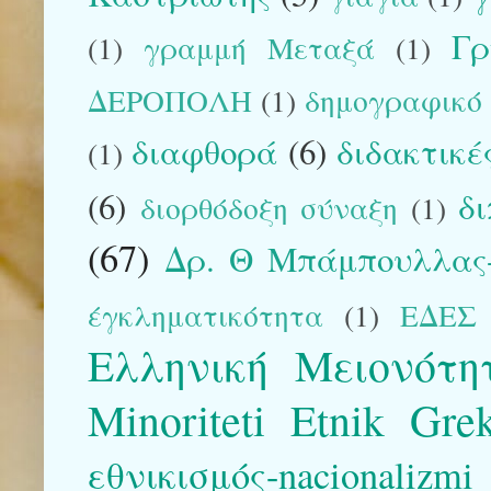
Γρ
(1)
γραμμή Μεταξά
(1)
ΔΕΡΟΠΟΛΗ
(1)
δημογραφικό
διαφθορά
(6)
διδακτικέ
(1)
(6)
δ
διορθόδοξη σύναξη
(1)
(67)
Δρ. Θ Μπάμπουλλας-
έγκληματικότητα
(1)
ΕΔΕΣ
Ελληνική Μειονότη
Minoriteti Etnik Gre
εθνικισμός-nacionalizmi