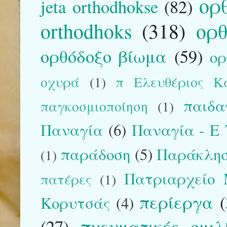
ορ
jeta orthodhokse
(82)
orthodhoks
(318)
ορθ
ορθόδοξο βίωμα
(59)
ορ
οχυρά
(1)
π Ελευθέριος Κα
παιδα
παγκοσμιοποίηση
(1)
Παναγία
(6)
Παναγία - E T
παράδοση
(5)
Παράκλη
(1)
Πατριαρχείο 
πατέρες
(1)
περίεργα
Κορυτσάς
(4)
(27)
πνευματικές ομιλίε