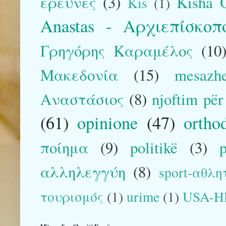
έρευνες
(3)
Kisha O
Kis
(1)
Anastas - Αρχιεπίσκο
Γρηγόρης Καραμέλος
(10
Μακεδονία
(15)
mesazh
Αναστάσιος
(8)
njoftim pë
(61)
opinione
(47)
ortho
ποίημα
(9)
politikë
(3)
αλληλεγγύη
(8)
sport-αθλη
τουρισμός
(1)
urime
(1)
USA-