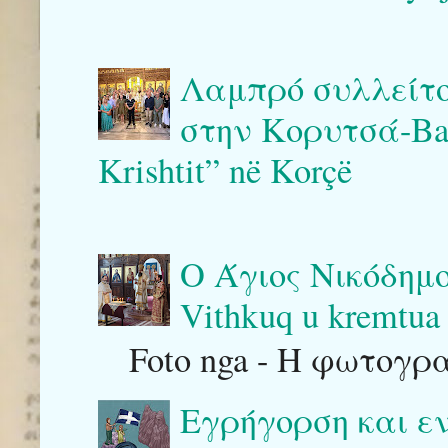
Λαμπρό συλλείτο
στην Κορυτσά-Bash
Krishtit” në Korçë
Ο Άγιος Νικόδημο
Vithkuq u kremtua 
Foto nga - Η φωτογρ
Εγρήγορση και ε