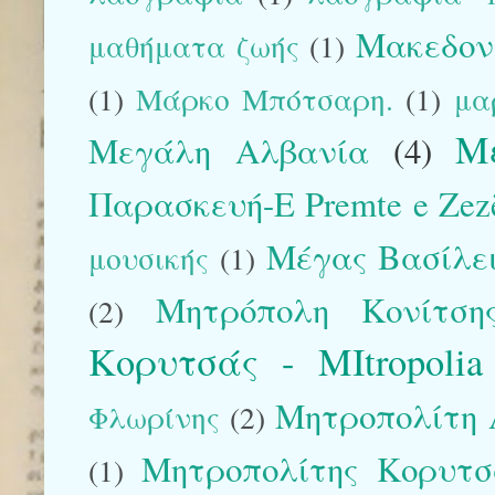
Μακεδον
μαθήματα ζωής
(1)
(1)
Μάρκο Μπότσαρη.
(1)
μα
Μ
Μεγάλη Αλβανία
(4)
Παρασκευή-E Premte e Zez
Μέγας Βασίλε
μουσικής
(1)
Μητρόπολη Κονίτση
(2)
Κορυτσάς - MItropolia
Μητροπολίτη 
Φλωρίνης
(2)
Μητροπολίτης Κορυτσάς
(1)