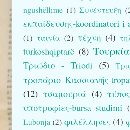
ngushëllime
(1)
Συνέντευξη
(
εκπαίδευσης-koordinatori i 
τέχνη
(4)
(1)
ταινία
(2)
τη
Τουρκί
turkoshqiptarë
(8)
Τριώδιο - Triodi
(5)
Τρι
τροπάριο Κασσιανής-tropar
(12)
τσαμουριά
(4)
τύπο
υποτροφίες-bursa studimi
φιλέλληνες
(4)
φ
Lubonja
(2)