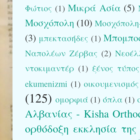
Μικρά Ασία
(5)
Φώτιος
(1)
Μοσχόπολη
(10)
Μοσχόπολη-
(3)
Μπομπο
μπεκτασήδες
(1)
Ναπολέων Ζέρβας
(2)
Νεοέλ
ντοκιμαντέρ
(1)
ξένος τύπος
ekumenizmi
(1)
οικουμενισμός
(125)
ομορφιά
(1)
όπλα
(1)
Αλβανίας - Kisha Orthod
ορθόδοξη εκκλησία της