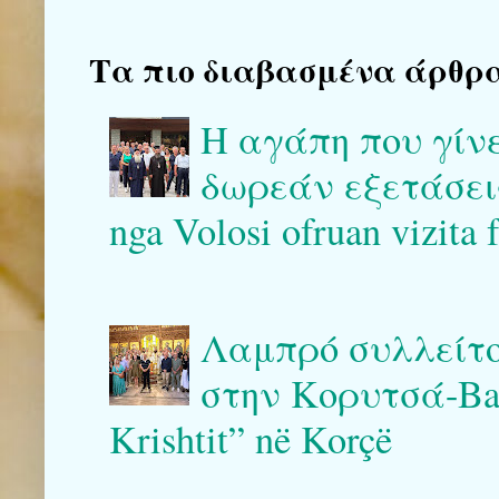
Τα πιο διαβασμένα άρθρα το
Η αγάπη που γίν
δωρεάν εξετάσεις 
nga Volosi ofruan vizita 
Λαμπρό συλλείτο
στην Κορυτσά-Bash
Krishtit” në Korçë