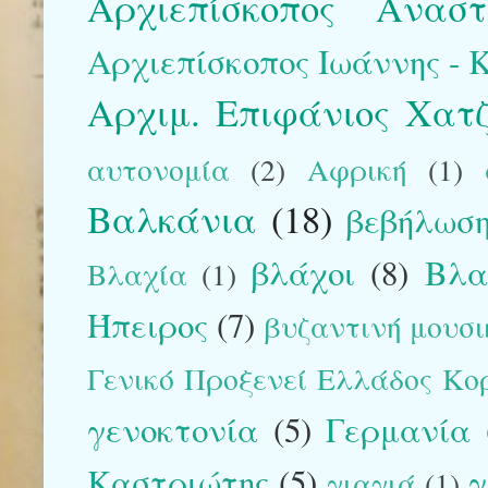
Αρχιεπίσκοπος Αναστ
Αρχιεπίσκοπος Ιωάννης - Kr
Αρχιμ. Επιφάνιος Χατ
αυτονομία
(2)
Αφρική
(1)
Βαλκάνια
(18)
βεβήλωση
βλάχοι
(8)
Βλα
Βλαχία
(1)
Ήπειρος
(7)
βυζαντινή μουσικ
Γενικό Προξενεί Ελλάδος Κο
γενοκτονία
(5)
Γερμανία
Καστριώτης
(5)
γ
γιαγιά
(1)