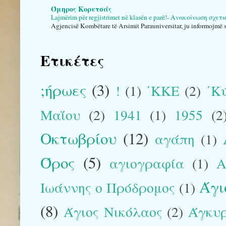
Όμηρος Κορυτσάς
Lajmërim për regjistrimet në klasën e parë!- Ανακοίνωση σχε
Agjencisë Kombëtare të Arsimit Parauniversitar, ju informojmë se
Ετικέτες
;ήρωες
(3)
!
(1)
΄ΚΚΕ
(2)
΄Κ
Μαΐου
(2)
1941
(1)
1955
(2
Οκτωβρίου
(12)
αγάπη
(1)
Όρος
(5)
αγιογραφία
(1)
Α
Άγι
Ιωάννης ο Πρόδρομος
(1)
(8)
Άγιος Νικόλαος
(2)
Άγκυ