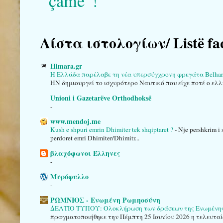
çame”!
Λίστα ιστολογίων/ Listë fa
Himara.gr
Η Ελλάδα παρέλαβε τη νέα υπερσύγχρονη φρεγάτα Belha
HN δημιουργεί το ισχυρότερο Ναυτικό που είχε ποτέ ο ελλ
Unioni i Gazetarëve Orthodhoksë
-
www.mendoj.me
Kush e shpuri emrin Dhimiter tek shqiptaret ?
-
Nje pershkrim i 
perdoret emri Dhimiter/Dhimitr...
βλαχόφωνοι Έλληνες
-
Μυρόφυλλο
-
ΡΩΜΝΙΟΣ - Ενωμένη Ρωμηοσύνη
ΔΕΛΤΙΟ ΤΥΠΟΥ: Ολοκλήρωση των δράσεων της Ενωμένης Ρ
πραγματοποιήθηκε την Πέμπτη 25 Ιουνίου 2026 η τελευταί