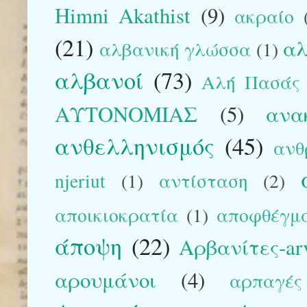
Himni Akathist
(9)
ακραίο
(21)
αλ
αλβανική γλώσσα
(1)
αλβανοί
(73)
Αλή Πασάς
ΑΥΤΟΝΟΜΙΑΣ
(5)
ανα
ανθελληνισμός
(45)
ανθ
njeriut
(1)
αντίσταση
(2)
αποικιοκρατία
(1)
αποφθέγμ
άποψη
(22)
Αρβανίτες-arv
αρουμάνοι
(4)
αρπαγές