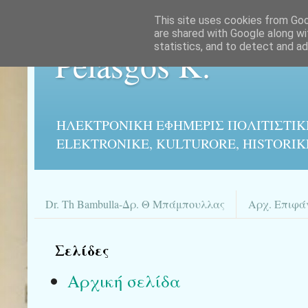
This site uses cookies from Goog
are shared with Google along wi
statistics, and to detect and a
Pelasgos K.
ΗΛΕΚΤΡΟΝΙΚΉ ΕΦΗΜΕΡΙΣ ΠΟΛΙΤΙΣΤΙΚ
ELEKTRONIKE, KULTURORE, HISTORIK
Dr. Th Bambulla-Δρ. Θ Μπάμπουλλας
Αρχ. Επιφά
Σελίδες
Αρχική σελίδα