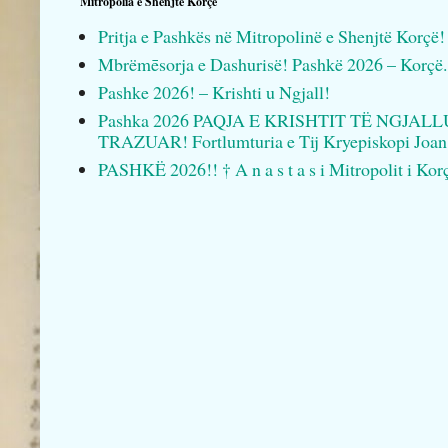
Mitropolia e Shenjtë Korçë
Pritja e Pashkës në Mitropolinë e Shenjtë Korçë!
Mbrëmēsorja e Dashurisë! Pashkë 2026 – Korçë.
Pashke 2026! – Krishti u Ngjall!
Pashka 2026 PAQJA E KRISHTIT TË NGJAL
TRAZUAR! Fortlumturia e Tij Kryepiskopi Joan
PASHKË 2026!! † A n a s t a s i Mitropolit i Kor