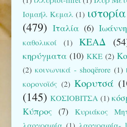
ιστορία
Ισμαήλ Κεμαλ
(1)
(479)
Ιταλία
(6)
Ιωάννη
ΚΕΑΔ
(54
καθολικοί
(1)
κηρύγματα
(10)
Κο
ΚΚΕ
(2)
(2)
κοινωνικά - shoqërore
(1)
Κορυτσά
(1
κορονοϊός
(2)
(145)
κόσ
ΚΟΣΙΟΒΙΤΣΑ
(1)
Κύπρος
(7)
Κυριάκος Μη
λαογραφία
(1)
λαογραφία- la