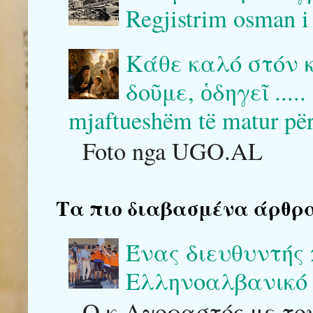
Regjistrim osman i
Κάθε καλό στόν 
δοῦμε, ὁδηγεῖ .....
mjaftueshëm të matur për ta
Foto nga UGO.AL
Τα πιο διαβασμένα άρθρα του
Ένας διευθυντής
Ελληνοαλβανικό 
Ο κ Αγοραστός με του