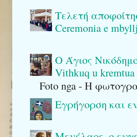
Τελετή αποφοίτη
Ceremonia e mbyllj
Ο Άγιος Νικόδημο
Vithkuq u kremtua 
Foto nga - Η φωτογρ
Εγρήγορση και ε
Μενέλαος, ο ευγ