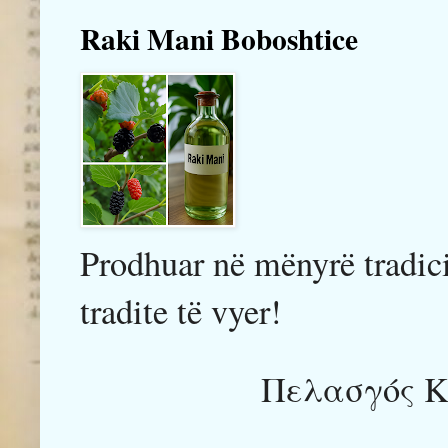
Raki Mani Boboshtice
Prodhuar në mënyrë tradici
tradite të vyer!
Πελασγός Κ