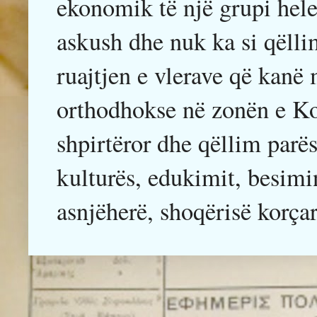
ekonomik të një grupi hel
askush dhe nuk ka si qëllim
ruajtjen e vlerave që kanë
orthodhokse në zonën e Ko
shpirtëror dhe qëllim parë
kulturës, edukimit, besimi
asnjëherë, shoqërisë korçar