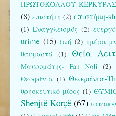
ΠΡΩΤΟΚΟΛΛΟΥ ΚΕΡΚΥΡΑ
(8)
επιστήμη-sh
επιστήμη
(2)
(1)
Ευαγγλεισμός
(2)
ευεργέ
urime
(15)
ζωή
(2)
ημέρα μ
Θεία Λειτ
θαυμαστά
(1)
Μαυρομάτης- Fan Noli
(2)
Θεοφάνια-The
Θεοφάνια
(1)
θρησκευτικό μίσος
(1)
ΘΥΜΙ
Shenjtë Korçë
(67)
ιατρικέ
(1)
ιλλυριοί-ilirët
(1)
Ιλύρ Μέτ