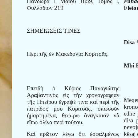
Πανδώρα 1 Μαίου 1859, Τόμος Ι,
Pand
Φυλλάδιον 219
Fleto
ΣΗΜΕΙΩΣΕΙΣ ΤΙΝΕΣ
Disa
Περὶ τῆς ἐν Μακεδονία Κοριτσᾶς.
Mbi 
Επειδὴ ὁ Κύριος Παναγιώτης
Αραβαντινὸς εἰς τὴν χρονογραφίαν
Meqen
τῆς Ηπείρου ἔγραψέ τινα καὶ περὶ τῆς
krono
πατρίδος μου Κοριτσᾶς, ὁπωσοῦν
edhe 
ἡμαρτημένα, θεω-ρῶ ἀναγκαῖον νὰ
disa 
εἴπω ὀλίγα περὶ τούτου.
nevoj
Καὶ πρῶτον λέγω ὅτι ἐσφαλμένως
kësaj 