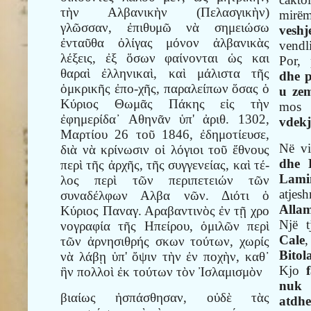
τὴν Αλβανικὴν (Πελασγικὴν)
mirëm
γλῶσσαν, ἐπιθυμῶ νὰ σημειώσω
veshj
ἐνταῦθα ὀλίγας μόνον ἀλβανικὰς
vendl
λέξεις, ἐξ ὅσων φαίνονται ὡς και
Por,
θαραὶ ἐλληνικαὶ, καὶ μάλιστα τῆς
dhe p
ὁμκρικῆς ἐπο-χῆς, παραλείπων ὅσας ὁ
u zem
Κύριος Θωμᾶς Πάκης εἰς τὴν
mos
ἐφημερίδα᾿ Αθηνᾶν ὑπ' ἀριθ. 1302,
vdekj
Μαρτίου 26 τοῦ 1846, ἐδημοτίευσε,
Në v
διὰ νὰ κρίνωσιν οἱ λόγιοι τοῦ ἔθνους
dhe 
περὶ τῆς ἀρχῆς, τῆς συγγενείας, καὶ τέ-
Lami
λος περὶ τῶν περιπετειών τῶν
atj
συναδέλφων Αλβα νῶν. Διότι ὁ
Alla
Κύριος Παναγ. Αραβαντινὸς ἐν τῇ χρο
Një t
νογραφία τῆς Ηπείρου, ὁμιλῶν περὶ
Cale
,
τῶν ἀρνησιθρής σκων τούτων, χωρίς
Bitol
νὰ λάβῃ ὑπ' ὄψιν τὴν ἐν ποχὴν, καθ᾿
Kjo
ἣν πολλοὶ ἐκ τούτων τὸν Ἰσλαμισμὸν
nuk 
βιαίως ἠσπάσθησαν, οὐδὲ τὰς
atdh