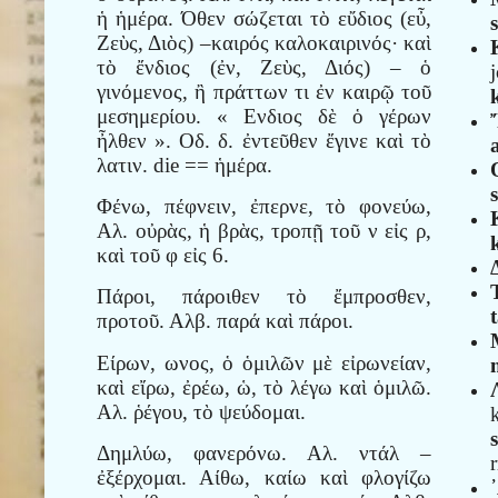
ἡ ἡμέρα. Όθεν σώζεται τὸ εὔδιος (εὖ,
Ζεὺς, Διὸς) –καιρός καλοκαιρινός· καὶ
τὸ ἔνδιος (ἐν, Ζεὺς, Διός) – ὁ
γινόμενος, ἢ πράττων τι ἐν καιρῷ τοῦ
μεσημερίου. « Ενδιος δὲ ὁ γέρων
ἦλθεν ». Οδ. δ. ἐντεῦθεν ἔγινε καὶ τὸ
λατιν. die == ἡμέρα.
Φένω, πέφνειν, ἐπερνε, τὸ φονεύω,
Αλ. οὐρὰς, ἡ βρὰς, τροπῇ τοῦ ν εἰς ρ,
καὶ τοῦ φ εἰς 6.
Πάροι, πάροιθεν τὸ ἔμπροσθεν,
προτοῦ. Αλβ. παρά καὶ πάροι.
Είρων, ωνος, ὁ ὁμιλῶν μὲ εἰρωνείαν,
καὶ εἴρω, ἐρέω, ὡ, τὸ λέγω καὶ ὁμιλῶ.
Αλ. ῥέγου, τὸ ψεύδομαι.
Δημλύω, φανερόνω. Αλ. ντάλ –
r
ἐξέρχομαι. Αίθω, καίω καὶ φλογίζω