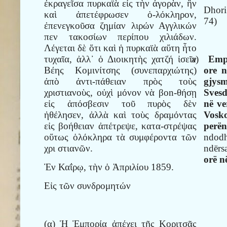
ἐκραγεῖσα πυρκαϊὰ εἰς τὴν ἀγορὰν, ἣν
Dhor
καὶ ἀπετέφρωσεν ὁ-λόκληρον,
74)
ἐπενεγκοῦσα ζημίαν λιρών Αγγλικών
πεν τακοσίων περίπου χιλιάδων.
Λέγεται δὲ ὅτι καὶ ἡ πυρκαϊὰ αὕτη ἦτο
τυχαῖα, ἀλλ᾿ ὁ Διοικητὴς χατζή ἰσεῖν
a)
Emp
Βέης Κομινίτσης (συνεπαρχιώτης)
ore n
ἀπὸ ἀντι-πάθειαν πρὸς τοὺς
gjysm
χριστιανοὺς, οὐχὶ μόνον νὰ βοn-θήσῃ
Sves
εἰς ἀπόσβεσιν τοῦ πυρὸς δὲν
në ve
ἠθέλησεν, ἀλλὰ καὶ τοὺς δραμόντας
Vosk
εἰς βοήθειαν ἀπέτρεψε, κατα-στρέψας
perë
οὕτως ὁλόκληρα τὰ συμφέροντα τῶν
ndod
χρι στιανῶν.
ndër
orë n
Ἐν Καΐρῳ, τὴν ὁ Ἀπριλίου 1859.
Εἰς τῶν συνδρομητών
(α) Ἡ Ἐμπορία ἀπέχει τῆς Κοριτσᾶς