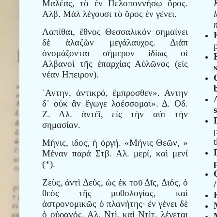
Μαλέας, τὸ ἐν Πελοποννήσῳ ὄρος.
Αλβ. Μάλ λέγουσι τὸ ὄρος ἐν γένει.
m
Λαπίθαι, ἔθνος Θεσσαλικόν σημαίνει
δὲ ἀλαζὼν μεγάλαυχος. Διάπ
ὀνομάζονται σήμερον ἰδίως οἱ
Αλβανοὶ τῆς ἐπαρχίας Αὐλῶνος (εἰς
νέαν Ηπειρον).
᾿Αντην, ἀντικρό, ἔμπροσθεν». Αντην
δ᾽ οὐκ ἂν ἔγωγε λοέσσομαι». Δ. Οδ.
Ζ. Αλ. ἀντέῖ, εἰς τὴν αὐτ τὴν
σημασίαν.
Μήνις, ιδος, ἡ ὀργή. «Μήνις Θεῶν, »
Μέναν παρά Στβ. Αλ. μερί, καὶ μενί
(*).
Ζεὺς, ἀντὶ Δεὺς, ὡς ἐκ τοῦ Δῖς, Διός, ὁ
θεὸς τῆς μυθολογίας, καὶ
ἀστρονομικῶς ὁ πλανήτης· ἐν γένει δὲ
ὁ οὐρανός. Αλ. Ντὶ, καὶ Ντὶτ, λέγεται