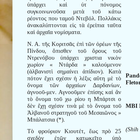
ὑπάρχει καὶ ὑτ πόνομος
συγκοινωνοῦσα μετὰ τοῦ κάτω
ρέοντος που ταμοῦ Ντεβόλ. Πολλάκις
ἀνακαλύπτονται εἰς τὰ ἐρείπια ταῦτα
καὶ ἀρχαῖα νομίσματα.
Ν. Α. τῆς Κοριτσᾶς ἐπὶ τῶν ὀρέων τῆς
Πίνδου, ὄπισθεν τοῦ ὄρους τοῦ
Ντρενόβου ὑπάρχει χριστια νικὸν
χωρίον « Ντάρδα » καλούμενον
(ἀλβανιστὶ σημαίνει ἀπίδιον). Κατὰ
Pando
πότον ἔχει σχέσιν ἡ λέξις αὕτη μὲ τὸ
Fleto
ὄνομα τῶν ἀρχαίων Δαρδανίων,
ἀγνοοῦ-μεν. Αγνοοῦμεν ἐπίσης καὶ ἂν
τὸ ὄνομα τοῦ χω ρίου η Μπάρτσι ο
δὲν ἔχῃ σχέσιν τινὰ μὲ τὸ ὄνομα τοῦ
MBI
Ἀλβανοῦ στρατηγοῦ τοῦ Μεσαιῶνος »
Μπάλατσια (*).
(Shih
Τὸ φρούριον Κιουτέτ, ἕως πρὸ 25
σχεδὸν ἐτῶν κατῳκεῖτο ὑπὸ