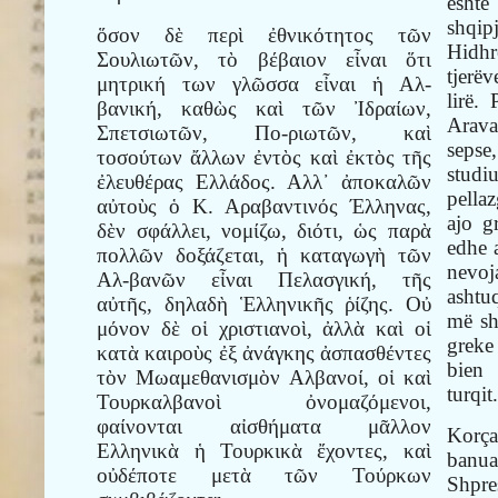
është
shqip
ὅσον δὲ περὶ ἐθνικότητος τῶν
Hidhr
Σουλιωτῶν, τὸ βέβαιον εἶναι ὅτι
tjerë
μητρική των γλῶσσα εἶναι ἡ Αλ-
lirë.
βανική, καθὼς καὶ τῶν Ἰδραίων,
Arav
Σπετσιωτῶν, Πο-ριωτῶν, καὶ
seps
τοσούτων ἄλλων ἐντὸς καὶ ἐκτὸς τῆς
studi
ἐλευθέρας Ελλάδος. Αλλ᾿ ἀποκαλῶν
pellaz
αὐτοὺς ὁ Κ. Αραβαντινός Έλληνας,
ajo g
δὲν σφάλλει, νομίζω, διότι, ὡς παρὰ
edhe 
πολλῶν δοξάζεται, ἡ καταγωγὴ τῶν
nevoj
Αλ-βανῶν εἶναι Πελασγική, τῆς
ashtu
αὐτῆς, δηλαδὴ Ἑλληνικῆς ῥίζης. Οὐ
më sh
μόνον δὲ οἱ χριστιανοὶ, ἀλλὰ καὶ οἱ
greke
κατὰ καιροὺς ἐξ ἀνάγκης ἀσπασθέντες
bien
τὸν Μωαμεθανισμὸν Αλβανοί, οἱ καὶ
turqit
Τουρκαλβανοὶ ὀνομαζόμενοι,
φαίνονται αἰσθήματα μᾶλλον
Korça
Ελληνικὰ ἡ Τουρκικὰ ἔχοντες, καὶ
banu
οὐδέποτε μετὰ τῶν Τούρκων
Shpre