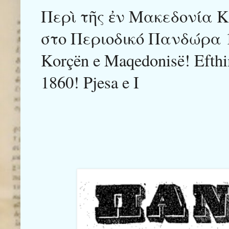
Περὶ τῆς ἐν Μακεδονία Κ
στο Περιοδικό Πανδώρα 
Korçën e Maqedonisë! Efthi
1860! Pjesa e I