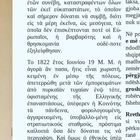
taksa
ἐτῶν συνέβη, καταστραφέντων ὅλων
gjoba
τῶν ἐκεῖ εὐκαταστάτων, τὸ ὁποῖον
megji
καὶ σήμερον δύναται νὰ συμβῇ, διότι
nuk u
εἰς τὰ μέρη ἐκεῖνα, ὡς μεσόγεια, τὰ
ὁποῖα δὲν ἐπισκέπτονται ποτὲ οἱ Εὐ-
Në po
ρωπαῖοι, ἡ βαρβαρότης καὶ ἡ
e më 
θρησκομανία οὐδέ-ποτε
ndod
ἐξηλείφθησαν.
shqip
madhe
Το 1822 ἔτος Ιουνίου 19 Μ. Μ. ἡ
zem
ἀγορὰ ἄν πασα, ἥτις εἶναι χωριστή,
përg
κειμένη ἐν μέσῳ τῆς πόλεως,
ndësh
ἀπετερρώθη μετὰ τῶν ἐμπορευμάτων
grosh
ἀπὸ πυρκαϊάν τυχαίαν ἐνῷ τότε,
robër
ὑφισταμένης τῆς Ελληνικῆς
fshehu
ἐπαναστάσεως, ὑπέφερεν ἡ Κοινότης
τὰ πάνδεινα, φορολογουμένη,
Rreth
ἀγγαρευομένη, ὑποβαλλο-μένη εἰς
si vu
στρατιωτικούς σταθμούς, πρόστιμα
përku
καὶλοιπά ὅσα δὲν δύναται τις νὰ
ranë
περιγράψῃ. Καὶ ὅμως ὁ ἐθνικὸς ὑπὲρ