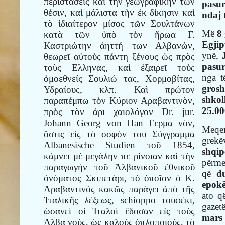
περιστάσεις καὶ τὴν γεωγραφικήν των
pasu
θέσιν, καὶ μάλιστα τὴν ἐκ δίκησιν καὶ
ndaj 
τὸ ἰδιαίτερον μίσος τῶν Σουλτάνων
Më
8 
κατὰ τῶν ὑπὸ τὸν ἥρωα Γ.
Egji
Καστριώτην ἀηττή των Αλβανών,
ynë,
θεωρεῖ αὐτοὺς πάντη ξένους ὡς πρὸς
pasur
τοὺς Ελληνας, καὶ ἐξαιρεῖ τοὺς
nga t
ὁμοεθνείς Σουλιώ τας, Χορμοβίτας,
gros
Υδραίους, κλπ. Καὶ πρώτον
shkol
παραπέμπω τὸν Κύριον Αραβαντινὸν,
25.00
πρὸς τὸν ἀρι χαιολόγον Dr. jur.
Johann Georg von Han Γερμα νὸν,
Meqe
ὅστις εἰς τὸ σοφόν του Σύγγραμμα
grek
Albanesische Studien τοῦ 1854,
shqip
κάμνει μὲ μεγάλην πε ρίνοιαν καὶ τὴν
përm
παραγωγὴν τοῦ Ἀλβανικοῦ ἐθνικοῦ
që
d
ὀνόματος Σκιπετάρι, τὸ ὁποῖον ὁ Κ.
epok
Αραβαντινός κακῶς παράγει ἀπὸ τῆς
ato q
Ἰταλικῆς λέξεως, schioppo τουφέκι,
gaze
ὡσανεὶ οἱ Ἰταλοὶ ἔδοσαν εἰς τοὺς
mars
Αλβα νοὺς, ὡς καλοὺς ὁπλοποιοὺς, τὸ