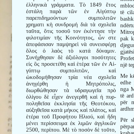
ἑλληνικὰ γράμματα. Τὸ 1849 ἔτος
mblod
ἐστάλη παρὰ τῶν ἐν Αἰγύπτῳ
të ci
παρεπιδημούντων συμπολιτῶν
bash
χρηματι κὴ συνδρομή διὰ τὰ σχολεῖα
ndërt
ταῦτα, ὅτις τοσοῦ τον ἐκέντησε τὴν
Mitro
φιλοτιμίαν τῆς Κοινότητος, ὦν στε
pak k
ἀπεφάσισαν παμψηρεὶ νὰ συνεισφέρῃ
djegu
ὅλος ὁ λαὸς τὸ κατά δύναμιν.
gjatës
Συνήχθησαν δὲ ἀξιόλογοι ποσότητες
Profet
εἰς ὃς προσετέθη καὶ ἑτέρα τῶν ἐν Αἰ-
një te
γύπτῳ συμπολιτῶν, καὶ
Me kë
ὠκοδομήθησαν τρία νέα σχολεῖα
edhe 
ἀνηγέρθη ἡ Μητρόπολις,
nga M
διωρθώθησαν τὰ υδραγωγεῖα πρὸ
të ar
ὀλίγου δὲ εἶχεν ἀνεγερθῆ καὶ ἡ πυρ-
për m
ποληθεῖσα ἐκκλησία τῆς Θεοτόκου,
ardhm
αὐξηθεῖσα κατὰ μήκος καὶ πλάτος, καὶ
ἑτέρα τοῦ Προφήτου Ηλιού, καὶ ἤδη
Për s
μένει περίσσευμα ἐκ λιμῶν ἀγγλικῶν
përpar
2500, περίπου. Μὲ τὸ ποσὸν δὲ τοῦτο,
krah