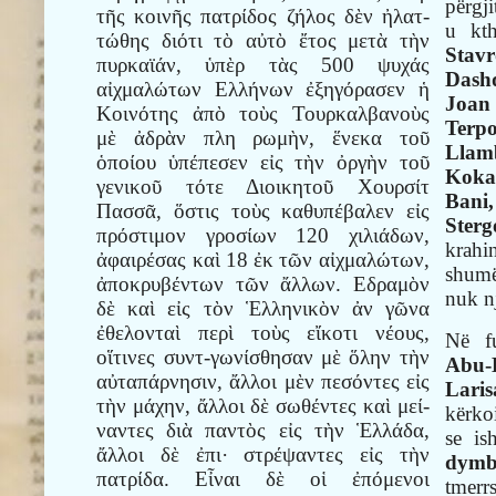
përgj
τῆς κοινῆς πατρίδος ζήλος δὲν ἠλατ-
u kt
τώθης διότι τὸ αὐτὸ ἔτος μετὰ τὴν
Sta
πυρκαϊάν, ὑπὲρ τὰς 500 ψυχάς
Dashq
αἰχμαλώτων Ελλήνων ἐξηγόρασεν ἡ
Joan 
Κοινότης ἀπὸ τοὺς Τουρκαλβανοὺς
Terp
μὲ ἀδρὰν πλη ρωμὴν, ἕνεκα τοῦ
Llam
ὁποίου ὑπέπεσεν εἰς τὴν ὀργὴν τοῦ
Koka
γενικοῦ τότε Διοικητοῦ Χουρσίτ
Bani,
Πασσᾶ, ὅστις τοὺς καθυπέβαλεν εἰς
Ster
πρόστιμον γροσίων 120 χιλιάδων,
krahi
ἀφαιρέσας καὶ 18 ἐκ τῶν αἰχμαλώτων,
shum
ἀποκρυβέντων τῶν ἄλλων. Εδραμὸν
nuk n
δὲ καὶ εἰς τὸν Ἑλληνικὸν ἀν γῶνα
ἐθελονταὶ περὶ τοὺς εἴκοτι νέους,
Në f
οἵτινες συντ-γωνίσθησαν μὲ ὅλην τὴν
Abu-
αὐταπάρνησιν, ἄλλοι μὲν πεσόντες εἰς
Laris
τὴν μάχην, ἄλλοι δὲ σωθέντες καὶ μεί-
kërkoi
ναντες διὰ παντὸς εἰς τὴν Ἑλλάδα,
se is
ἄλλοι δὲ ἐπι· στρέψαντες εἰς τὴν
dymb
πατρίδα. Εἶναι δὲ οἱ ἐπόμενοι
tmerr