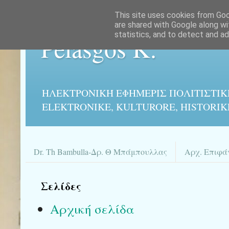
This site uses cookies from Goog
are shared with Google along wi
statistics, and to detect and a
Pelasgos K.
ΗΛΕΚΤΡΟΝΙΚΉ ΕΦΗΜΕΡΙΣ ΠΟΛΙΤΙΣΤΙΚ
ELEKTRONIKE, KULTURORE, HISTORIK
Dr. Th Bambulla-Δρ. Θ Μπάμπουλλας
Αρχ. Επιφά
Σελίδες
Αρχική σελίδα