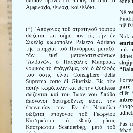
ὁποῖον φρονῶ ὅτι παράγεται ἀπὸ τὸ
edhe
Αμφιλοχία, Φιλόχι, καὶ Φλόκι.
Në
v
Pindit
një fs
(*) ᾿Απόγονος τοῦ στρατηγοῦ τούτου
σώζεται καὶ σήμε ρον εἰς τὴν ἐν
Nuk d
Σικελίᾳ κωμόπολιν
Palazzo
Adriano
emrin
τῆς ἐπαρχίαι τοῦ Πανόρμου, μεταξὺ
nuk 
τῶν ἐκεῖ μεταναστευσάντων
lidh
᾿Αλβανῶν, ὁ Πασχάλης Μπάρσας,
shqi
νομικὸς τὸ ἐπάγγελμα, καὶ ὁ ἀδελφός
“Bala
του ὅστις εἶναι
Consigliere
della
Fort
Suprema
corte
di
Giustizia
. Eἰς τὴν
parë
αὐτὴν κωμόπολιν καὶ εἰς τὴν Contessa
cilët
σώζονται καὶ τοῦ Ἰωαν νου Σπάθα
mbret
ἀπόγονοι διατηροῦντες εἰσέτι τὴν
shoq
ἐπωνυμίαν των. Εν δε Νεαπόλει
udhëti
σώζεται ἀπόγονος τοῦ Γεωργίου
Καστριώτου, ὁ Φριζε ρίκος
Pas m
Καστριώτου Scanderbeg, μετὰ τοῦ
fsha