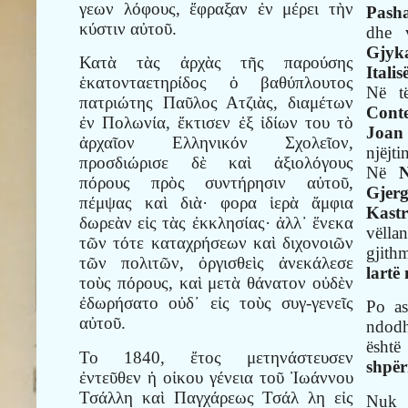
γεων λόφους, ἔφραξαν ἐν μέρει τὴν
Pasha
κύστιν αὐτοῦ.
dhe v
Gjyka
Κατὰ τὰς ἀρχὰς τῆς παρούσης
Italis
ἑκατονταετηρίδος ὁ βαθύπλουτος
Në të
πατριώτης Παῦλος Ατζιὰς, διαμέτων
Conte
ἐν Πολωνία, ἔκτισεν ἐξ ἰδίων του τὸ
Joan
ἀρχαῖον Ελληνικόν Σχολεῖον,
njëjt
προσδιώρισε δὲ καὶ ἀξιολόγους
Në
N
πόρους πρὸς συντήρησιν αὐτοῦ,
Gjerg
πέμψας καὶ διὰ· φορα ἱερὰ ἄμφια
Kast
δωρεὰν εἰς τὰς ἐκκλησίας· ἀλλ᾿ ἕνεκα
vëlla
τῶν τότε καταχρήσεων καὶ διχονοιῶν
gjith
τῶν πολιτῶν, ὀργισθεὶς ἀνεκάλεσε
lartë
τοὺς πόρους, καὶ μετὰ θάνατον οὐδὲν
ἐδωρήσατο οὐδ᾽ εἰς τοὺς συγ-γενεῖς
Po as
αὐτοῦ.
ndod
ësht
Το 1840, ἔτος μετηνάστευσεν
shpë
ἐντεῦθεν ἡ οἰκου γένεια τοῦ Ἰωάννου
Τσάλλη καὶ Παγχάρεως Τσάλ λη εἰς
Nuk 