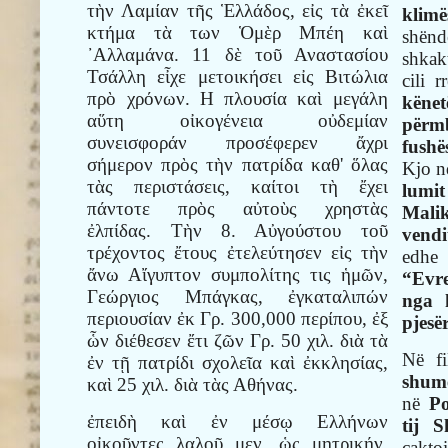
τὴν Λαμίαν τῆς Ἑλλάδος, εἰς τὰ ἐκεῖ
klimë
κτήμα τὰ των Ὁμὲρ Μπέη καὶ
shën
᾿Αλλαμάνα. 11 δὲ τοῦ Αναστασίου
shkak
Τσάλλη εἶχε μετοικήσει εἰς Βιτώλια
cili 
πρὸ χρόνων. Η πλουσία καὶ μεγάλη
këne
αὕτη οἰκογένεια οὐδεμίαν
përm
συνεισφοράν προσέφερεν ἄχρι
fushë
σήμερον πρὸς τὴν πατρίδα καθ' ὅλας
Kjo n
τὰς περιστάσεις, καίτοι τὴ ἔχει
lumi
πάντοτε πρὸς αὐτοὺς χρηστὰς
Malik
ἐλπίδας. Τὴν 8. Αὐγούστου τοῦ
vendi
τρέχοντος ἔτους ἐτελεύτησεν εἰς τὴν
edhe 
ἄνω Αἴγυπτον συμπολίτης τις ἡμῶν,
“Evr
Γεώργιος Μπάγκας, ἐγκαταλιπών
nga 
περιουσίαν ἐκ Γρ. 300,000 περίπου, ἐξ
pjesë
ὧν διέθεσεν ἔτι ζῶν Γρ. 50 χιλ. διὰ τὰ
Në fi
ἐν τῇ πατρίδι σχολεῖα καὶ ἐκκλησίας,
shumë
καὶ 25 χιλ. διὰ τὰς Αθήνας.
në
Po
ἐπειδὴ καὶ ἐν μέσῳ Ελλήνων
tij 
οἰκοῦντες λαλοῦ μεν, ὡς μητρικήν,
cakto