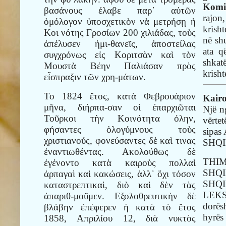
Komi
βασάνους έλαβε παρ᾿ αὐτῶν
rajon
ὁμόλογον ὑποσχετικὸν νὰ μετρήσῃ ἡ
krish
Κοι νότης Γροσίων 200 χιλιάδας, τοὺς
në shu
ἀπέλυσεν ἡμι-θανεῖς, ἀποστείλας
ata q
συγχρόνως εἰς Κοριτσὰν καὶ τὸν
shkatë
Μουστὰ Βέην Παλιάσαν πρὸς
krisht
εἶσπραξιν τῶν χρη-μάτων.
Το 1824 ἔτος, κατὰ Φεβρουάριον
Kairo
μῆνα, διήρπα-σαν οἱ ἐπαρχιῶται
Një n
Τοῦρκοι τὴν Κοινότητα όλην,
vërt
φήσαντες ὁλογύμνους τοὺς
sipa
χριστιανούς, φονεύσαντες δὲ καὶ τινας
SHQI
ἐναντιωθέντας. Ακολούθως δὲ
THI
ἐγένοντο κατὰ καιροὺς πολλαὶ
SHQ
ἀρπαγαὶ καὶ κακώσεις, ἀλλ᾿ ὄχι τόσον
SHQ
καταστρεπτικαὶ, διὸ καὶ δὲν τὰς
LEKS
ἀπαριθ-μοῦμεν. Εξολοθρευτικὴν δὲ
dorës
βλάβην ἐπέφερεν ἡ κατὰ τὸ ἔτος
hyrës
1858, Απριλίου 12, διὰ νυκτὸς