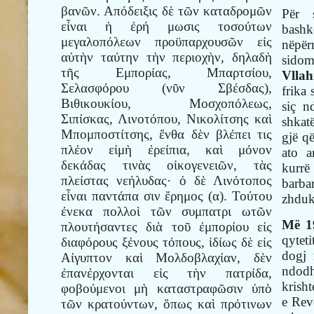
βανῶν. Απόδειξις δὲ τῶν καταδρομῶν
Për 
εἶναι ἡ ἐρή μωσις τοσούτων
bashk
μεγαλοπόλεων προϋπαρχουσῶν εἰς
nëpër
αὐτὴν ταύτην τὴν περιοχὴν, δηλαδὴ
sido
τῆς Εμπορίας, Μπαρτσίου,
Vllah
Σελασφόρου (νῦν Σβέσδας),
frika
Βιθικουκίου, Μοσχοπόλεως,
siç n
Σιπίσκας, Λινοτόπου, Νικολίτσης καὶ
shkat
Μπομποστίτσης, ἔνθα δὲν βλέπει τις
gjë q
πλέον εἰμὴ ἐρείπια, καὶ μόνον
ato a
δεκάδας τινὰς οἰκογενειῶν, τὰς
kurrë
πλείστας νεήλυδας· ὁ δὲ Λινότοπος
barba
εἶναι παντάπα σιν ἔρημος (α). Τούτου
zhduk
ένεκα πολλοὶ τῶν συμπατρι ωτῶν
Më 19
πλουτήσαντες διὰ τοῦ ἐμπορίου εἰς
qyteti
διαφόρους ξένους τόπους, ἰδίως δὲ εἰς
dogj 
Αίγυπτον καὶ Μολδοβλαχίαν, δὲν
ndod
ἐπανέρχονται εἰς τὴν πατρίδα,
krisht
φοβούμενοι μὴ καταστραφῶσιν ὑπὸ
e Rev
τῶν κρατούντων, ὅπως καὶ πρότινων