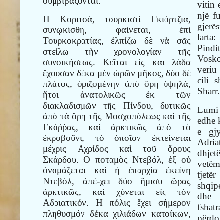
συμβιβάζονται.
vitin
një f
Η Κοριτσά, τουρκιστί Γκιόρτζια,
gjerë
συνῳκίσθη, φαίνεται, ἐπὶ
larta
Τουρκοκρατίας, ἐλπίζω δὲ νὰ σᾶς
Pindi
στείλω τὴν χρονολογίαν τῆς
Vosk
συνοικήσεως. Κεῖται εἰς και λάδα
veriu
ἔχουσαν δέκα μὲν ὡρῶν μῆκος, δύο δὲ
cili 
πλάτος, ὀριζομένην ἀπὸ ὄρη ὑψηλὰ,
Sharr.
ἤτοι ἀνατολικῶς ἐκ τῶν
διακλαδισμῶν τῆς Πίνδου, δυτικῶς
Lumi 
ἀπὸ τὰ ὄρη τῆς Μοσχοπόλεως καὶ τῆς
edhe 
Γκόῤῥας, καὶ ἀρκτικῶς ἀπὸ τὸ
e gj
ἐκροβοῦνι, τὸ ὁποῖον ἐκτείνεται
Adriat
μέχρις Αχρίδος καὶ τοῦ ὄρους
dhjet
Σκάρδου. Ο ποταμὸς Ντεβόλ, ἐξ οὐ
vetëm
ὀνομάζεται καὶ ἡ ἐπαρχία ἐκείνη
tjetë
Ντεβόλ, ἀπέ-χει δύο ἥμισυ ὥρας
shqip
ἀρκτικῶς, καὶ χύνεται εἰς τὸν
dhe 
Αδριατικόν. Η πόλις ἔχει σήμερον
fshat
πληθυσμόν δέκα χιλιάδων κατοίκων,
përd