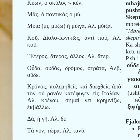
Κύων, ὁ σκύλος » κέν.
mbajt
pusht
Μᾶς, ὁ ποντικός ο μύ.
Skept
mbret
Μύια (μι, μύζω) ή μύιγα, Αλ. μύιζα.
"Mbr
Κοῦ, Δἰολο-Ιωνικῶς, ἀντὶ ποὺ, Αλ.
skept
κοῦ.
Ka sh
këtë 
"Έτερος, ἅτερος, ἄλλος. Αλ. ἄτερ.
P.sh.:
οὔδε
·
Οὖδα, οὐδὸς, δρόμος, στράτα, Αλβ.
·
οὔδε.
γιακ
α
Κρόνος, πολεμηθείς καὶ διωχθεὶς ἀπὸ
·
(usht
τὸν οὐ ρανόν κατέφυγεν εἰς Ιταλίαν.
κ
Αλ. κρέγου, σημαί νει κρημνίζω,
·
ξιφή
ἐκβάλλω.
Δὰ, ἡ γῆ, Αλ. δέ
Fjalo
Τὰ νῦν, τώρα. Αλ. τανύ.