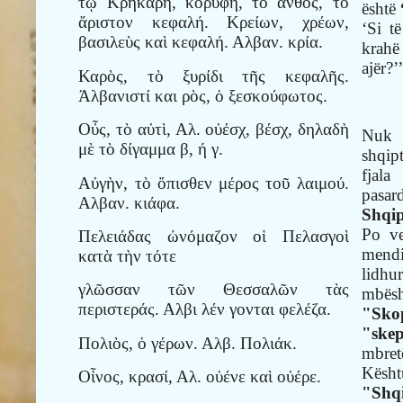
τῷ Κρῆκάρη, κορυφή, τὸ ἄνθος, τὸ
është
ἄριστον κεφαλή. Κρείων, χρέων,
‘Si t
βασιλεὺς καὶ κεφαλή. Αλβαν. κρία.
krahë
ajër?’
Καρὸς, τὸ ξυρίδι τῆς κεφαλῆς.
Ἀλβανιστί και ρὸς, ὁ ξεσκούφωτος.
Οὖς, τὸ αὐτὶ, Αλ. οὐέσχ, βέσχ, δηλαδὴ
Nuk 
μὲ τὸ δίγαμμα β, ή γ.
shqip
fjal
Αὐγὴν, τὸ ὄπισθεν μέρος τοῦ λαιμού.
pasar
Αλβαν. κιάφα.
Shqip
Po ve
Πελειάδας ὠνόμαζον οἱ Πελασγοὶ
mendi
κατὰ τὴν τότε
lidh
γλῶσσαν τῶν Θεσσαλῶν τὰς
mbës
περιστεράς. Αλβι λέν γονται φελέζα.
"Sk
"ske
Πολιὸς, ὁ γέρων. Αλβ. Πολιάκ.
mbretë
Kësh
Οἶνος, κρασί, Αλ. οὐένε καὶ οὐέρε.
"Shq