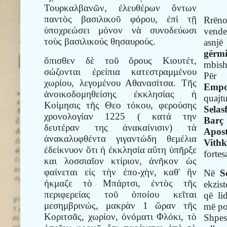
Τουρκαλβανῶν, ἐλευθέρων ὄντων
παντὸς βασιλικοῦ φόρου, ἐπὶ τῇ
Rrëno
ὑποχρεώσει μόνον νὰ συνοδεύωσι
vend
τοὺς βασιλικούς θησαυρούς.
asnjë
gërm
ὄπισθεν δὲ τοῦ ὄρους Κιουτέτ,
mbish
σώζονται ἐρείπια κατεστραμμένου
Për
χωρίου, λεγομένου Αθανασίτσα. Τῆς
Empo
ἀνοικοδομηθείσης ἐκκλησίας ἡ
quajt
Κοίμησις τῆς Θεο τόκου, φερούσης
Selas
χρονολογίαν 1225 ( κατά την
Barç
δευτέραν της ἀνακαίνισιν) τὰ
Apos
ἀνακαλυφθέντα γιγαντώδη θεμέλια
Vith
ἐδείκνυον ὅτι ἡ ἐκκλησία αὕτη ὑπῆρξε
fortes
και λοσσιαῖον κτίριον, ἀνῆκον ὡς
φαίνεται εἰς τὴν ἐπο-χὴν, καθ' ἣν
Në
S
ήκμαζε τὸ Μπάρτσι, ἐντὸς τῆς
ekzis
περιφερείας τοῦ ὁποίου κεῖται
që li
μεσημβρινώς, μακρὰν 1 ὥραν τῆς
më po
Κοριτσᾶς, χωρίον, ὀνόματι Φλόκι, τὸ
Shpes