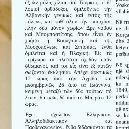
ἐξ ὧν μόλις χίλιοι εἰσὶ Τούρκοι, οἱ δὲ
Vosk
λοιποὶ ὀρθόδοξοι, ὁμιλοῦντες τὴν
vllahi
Αλβανικήν γενικῶς καὶ ἐντὸς τῆς
πόλεως καὶ καθ' ὅλην τὴν ἐπαρχίαν,
Në rr
πλὴν δύο μόνον χωρίων Δρε νόβου
në di
καὶ Μπομποστίτσης, ὅπου εἶναι ἐν
Korça
χρήσει ἡ Βουλγαρική καὶ τῆς
dhe 2
Μοσχοπόλεως καὶ Σιπίσκας, ἔνθα
këtyr
ὁμιλεῖται καὶ ἡ Βλαχική. Εἰς τὰ
perënd
περίχωρα οἱ πλεῖστοι σχεδὸν εἰσὶν
Në qy
ὀθωμανοὶ, καὶ τοι εἷς τίνα ἐξ αὐτῶν
një s
σώζονται ἐκκλησίαι. Απέχει ἀρκτικῶς
ndërs
12 ὥρας ἀπὸ τὴν Αχρίδα, καὶ
ku m
μεσημβρινῶς 26 ἀπὸ τὰ Ιωάννινα,
1849,
κειμένη μεταξὺ τῶν δύο τούτων πό
përk
λεων, δυτικῶς δὲ ἀπὸ τὸ Μπεράτι 12
ndihm
ώρας.
që nx
Έχει σχολεῖον Ελληνικὸν,
së ko
Αλληλοδιδακτικόν καὶ
unani
Παρθεναγωγεῖον, ἔνθα διδάσκονται τὰ
kontr