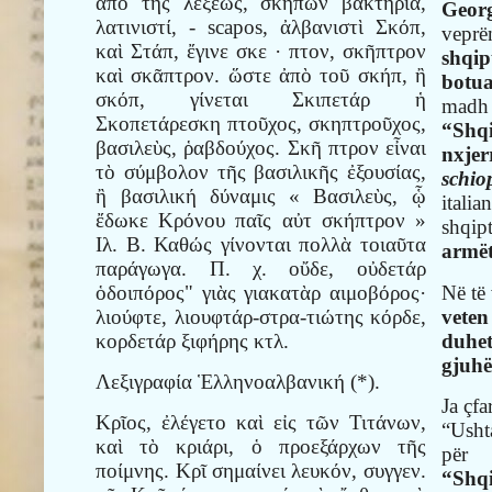
ἀπὸ τῆς λέξεως, σκήπων βακτηρία,
Geor
λατινιστί, - scapos, ἀλβανιστὶ Σκόπ,
vepr
καὶ Στάπ, ἔγινε σκε · πτον, σκῆπτρον
shqip
καὶ σκᾶπτρον. ὥστε ἀπὸ τοῦ σκήπ, ἢ
botu
σκόπ, γίνεται Σκιπετάρ ἡ
mad
Σκοπετάρεσκη πτοῦχος, σκηπτροῦχος,
“Shq
βασιλεὺς, ῥαβδούχος. Σκῆ πτρον εἶναι
nxjer
τὸ σύμβολον τῆς βασιλικῆς ἐξουσίας,
schio
ἢ βασιλική δύναμις « Βασιλεὺς, ᾧ
ital
ἔδωκε Κρόνου παῖς αὐτ σκήπτρον »
shqi
Ιλ. Β. Καθώς γίνονται πολλὰ τοιαῦτα
armë
παράγωγα. Π. χ. οὔδε, οὐδετάρ
Në të 
ὁδοιπόρος" γιὰς γιακατὰρ αιμοβόρος·
veten
λιούφτε, λιουφτάρ-στρα-τιώτης κόρδε,
duhe
κορδετάρ ξιφήρης κτλ.
gjuhë
Λεξιγραφία Ἑλληνοαλβανική (*).
Ja çf
Κρῖος, ἐλέγετο καὶ εἰς τῶν Τιτάνων,
“Usht
καὶ τὸ κριάρι, ὁ προεξάρχων τῆς
për
ποίμνης. Κρῖ σημαίνει λευκόν, συγγεν.
“Shq