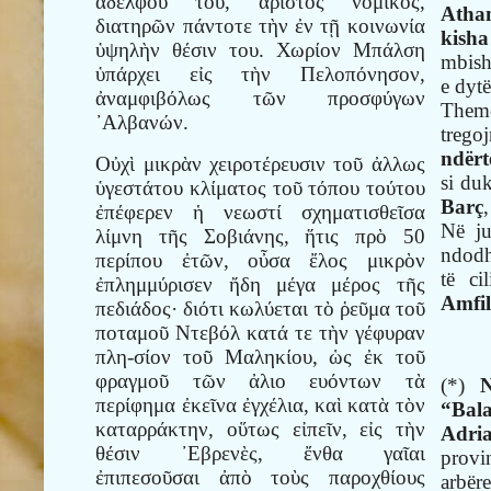
ἀδελφοῦ του, ἄριστος νομικός,
Atha
διατηρῶν πάντοτε τὴν ἐν τῇ κοινωνία
kisha
ὑψηλὴν θέσιν του. Χωρίον Μπάλση
mbish
ὑπάρχει εἰς τὴν Πελοπόνησον,
e dytë
ἀναμφιβόλως τῶν προσφύγων
Theme
᾿Αλβανών.
trego
ndërt
Οὐχὶ μικρὰν χειροτέρευσιν τοῦ ἀλλως
si du
ὑγεστάτου κλίματος τοῦ τόπου τούτου
Barç
,
ἐπέφερεν ἡ νεωστί σχηματισθεῖσα
Në ju
λίμνη τῆς Σοβιάνης, ἥτις πρὸ 50
ndodh
περίπου ἐτῶν, οὖσα ἔλος μικρὸν
të ci
ἐπλημμύρισεν ἤδη μέγα μέρος τῆς
Amfi
πεδιάδος· διότι κωλύεται τὸ ῥεῦμα τοῦ
ποταμοῦ Ντεβόλ κατά τε τὴν γέφυραν
πλη-σίον τοῦ Μαληκίου, ὡς ἐκ τοῦ
φραγμοῦ τῶν ἀλιο ευόντων τὰ
(*)
N
περίφημα ἐκεῖνα ἐγχέλια, καὶ κατὰ τὸν
“Bala
καταρράκτην, οὕτως εἰπεῖν, εἰς τὴν
Adri
θέσιν ᾿Εβρενὲς, ἔνθα γαῖαι
pro
ἐπιπεσοῦσαι ἀπὸ τοὺς παροχθίους
arbër