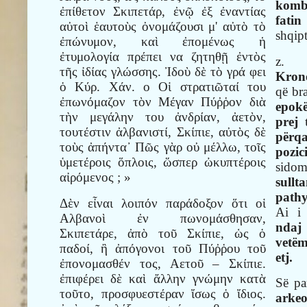
kombi
ἐπίθετον Σκιπετάρ, ἐνῷ ἐξ ἐναντίας
fatin
αὐτοὶ ἑαυτοὺς ὀνομάζουσι μ' αὐτὸ τὸ
shqipt
ἐπώνυμον, καὶ ἐπομένως ἡ
ἐτυμολογία πρέπει να ζητηθῇ ἐντὸς
z
τῆς ἰδίας γλώσσης. Ἰδοὺ δὲ τὸ γρά φει
Krono
ὁ Κύρ. Χάν. ο Οἱ στρατιῶταί του
që br
ἐπωνόμαζον τὸν Μέγαν Πύῤῥον διὰ
epokë
τὴν μεγάλην του ἀνδρίαν, ἀετὸν,
prej
τουτέστιν ἀλβανιστί, Σκίπιε, αὐτὸς δὲ
përqa
τοὺς ἀπήντα᾿ Πῶς γὰρ οὐ μέλλω, τοῖς
pozic
ὑμετέροις ὅπλοις, ὥσπερ ὠκυπτέροις
sid
αἰρόμενος ; »
sull
pathy
Δὲν εἶναι λοιπόν παράδοξον ὅτι οἱ
Ai i
Αλβανοὶ ἐν πωνομάσθησαν,
ndaj
Σκιπετάρε, ἀπὸ τοῦ Σκίπιε, ὡς ὁ
vetëm
παδοί, ἢ ἀπόγονοι τοῦ Πύῤῥου τοῦ
etj.
ἐπονομασθέν τος, Αετοῦ – Σκίπιε.
ἐπιφέρει δὲ καὶ ἄλλην γνώμην κατὰ
Së pa
τοῦτο, προσφυεστέραν ἴσως ὁ ἴδιος.
arkeo