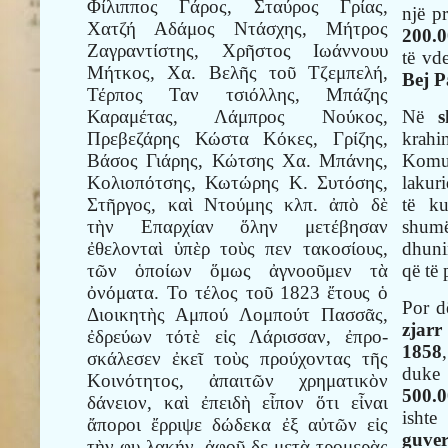
Φίλιππος Γάρος, Σταύρος Γρίας,
një p
Χατζή Αδάμος Ντάσχης, Μήτρος
200.0
Ζαγραντίστης, Χρῆστος Ιωάννουυ
të vd
Μήτκος, Χα. Βελῆς τοῦ Τζεμπελή,
Bej P
Τέρπος Ταν τσιόλλης, Μπάζης
Në
s
Καραμέτας, Λάμπρος Νούκος,
krah
Πρεβεζάρης Κώστα Κόκες, Γρίζης,
Komun
Βάσος Γιάρης, Κώτσης Χα. Μπάνης,
lakur
Κολιοπότσης, Κωτώρης Κ. Συτόσης,
të k
Στῆργος, καὶ Ντούμης κλπ. ἀπὸ δὲ
shumë
τὴν Επαρχίαν ὅλην μετέβησαν
dhuni
ἐθελονταὶ ὑπὲρ τοὺς πεν τακοσίους,
që të
τῶν ὁποίων ὅμως ἀγνοοῦμεν τὰ
ὀνόματα. Το τέλος τοῦ 1823 ἔτους ὁ
Por d
Διοικητὴς Αμπού Λομπούτ Πασσᾶς,
zjarr
ἐδρεύων τότὲ εἰς Λάρισσαν, ἐπρο-
1858
σκάλεσεν ἐκεῖ τοὺς προύχοντας τῆς
duke
Κοινότητος, ἀπαιτῶν χρηματικὸν
500.0
δάνειον, καὶ ἐπειδὴ εἶπον ὅτι εἶναι
isht
ἄποροι ἔρριψε δώδεκα ἐξ αὐτῶν εἰς
guve
τὴν φυ λακήν. ἀφοῦ δε μετὰ τρομερὰς