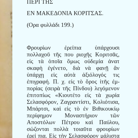
ΠΕΡΙ ΤΗΣ
ΕΝ ΜΑΚΕΔΟΝΙΑ ΚΟΡΙΤΣΑΣ.
(Ορα φυλλάδι 199.)
Φρουρίων ἐρείπια ὑπάρχουσι
πολλαχοῦ τῆς που ριοχῆς Κοριτσᾶς,
εἰς τὰ ὁποῖα ὅμως οὐδεμία ἀνατ
σκαφὴ ἐγένετο, διὰ νὰ φανῇ ἂν
ὑπάρχῃ εἰς αὐτὰ ἀξιόλογός τις
ἐπιγραφή. Π. χ. εἰς τὸ ὄρος ἱτῆς ἐμ-
πορίας (σειρὰ τῆς Πίνδου) λεγόμενον
ἐπιτοπίως «Κιουτέτο εἰς τὰ χωρία
Σελασφόρον, Ζαγραντίστι, Κολιότισα,
Μπάρτσι, καὶ εἰς τὸ ἐν Βιθικουκίῳ
περίφημον Μοναστήριον τῶν
Αποστόλων Πέτρου καὶ Παύλου,
σώζονται πολλὰ τοιαῦτα φρουρίων
ἐρεί πια. Εἰς τὴν Σελασφόρον μάλιστα