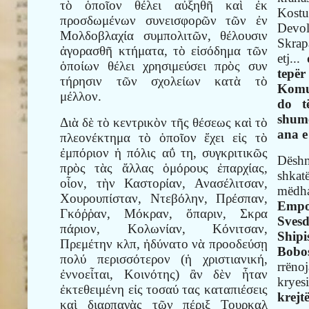
τὸ ὁποῖον θέλει αὐξηθῆ καὶ ἐκ
Kost
προσδωμένων συνεισφορῶν τῶν ἐν
Devol
Μολδοβλαχία συμπολιτῶν, θέλουσιν
Skrap
ἀγορασθῆ κτήματα, τὸ εἰσόδημα τῶν
etj...
ὁποίων θέλει χρησιμεύσει πρὸς συν
tepë
τήρησιν τῶν σχολείων κατὰ τὸ
Komun
μέλλον.
do t
shumë
Διὰ δὲ τὸ κεντρικὸν τῆς θέσεως καὶ τὸ
ana e
πλεονέκτημα τὸ ὁποῖον ἔχει εἰς τὸ
ἐμπόριον ἡ πόλις αΰ τη, συγκριτικῶς
Dësh
πρὸς τὰς ἄλλας ὁμόρους ἐπαρχίας,
shkat
οἷον, τὴν Καστορίαν, Ανασέλιτσαν,
mëdh
Χουρουπίσταν, Ντεβόλην, Πρέσπαν,
Empo
Γκόῤῥαν, Μόκραν, ὅπαριν, Σκρα
Sves
πάριον, Κολωνίαν, Κόνιτσαν,
Ship
Πρεμέτην κλπ, ἠδύνατο νὰ προοδεύσῃ
Bobos
πολύ περισσότερον (ἡ χριστιανική,
rrënoj
ἐννοεἶται, Κοινότης) ἂν δὲν ἦταν
kryes
ἐκτεθειμένη εἰς τοσαύ τας καταπιέσεις
krejtë
καὶ διαρπαγὰς τῶν πέριξ Τουρκαλ