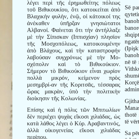
λέγει περὶ τῆς ἐρημωθείτης πόλεως
Së pa
τοῦ Βιθικουκίου, ὅτι κατοικείται ἀπὸ
qytet
Βλαχικὴν φυλὴν, ἐνῷ, οἱ κάτοικοί της
banoh
ἀνέκαθεν ὑπῆρξαν γνησιώτατοι
bano
Αλβανοί. Φαίνεται ὅτι τὴν ἀντήλλαξε
shqip
μὲ τὴν Σίπισκαν (Ιππισχίαν) πλησίον
ngat
τῆς Μοσχοπόλεως, κατοικουμένην
(Ipiş
ἀπὸ Βλάχους, καὶ τὴν καταστροφήν
banoh
λαβούσαν συγχρόνως μὲ τὴν Μο-
në të
σχόπολιν καὶ τὸ Βιθικούκιον.
Vithk
Σήμερον τὸ Βιθικούκιον εἶναι χωρίον
shumë
πολλὰ μικρόν, κείμενον πρὸς
Korç
μεσημβρί-αν τῆς Κοριτσᾶς, τέσσαρας
admini
ὥρας μακρὰν, ὑπὸ τὴν πολιτικὴν
διοίκησιν τῆς Κολωνίας.
Gjit
Manas
Επίσης καὶ ἡ πόλις τῶν Μπιτωλίων
thotë
δὲν περιέχει ψυχὰς εἴκοσι χιλιάδας, ὡς
të vër
κατὰ λάθος λέγει ὁ Κύρ. Αραβαντινός,
ἀλλὰ οἰκογενείας εἴκοσι χιλιάδας
Sa pë
περίπου.