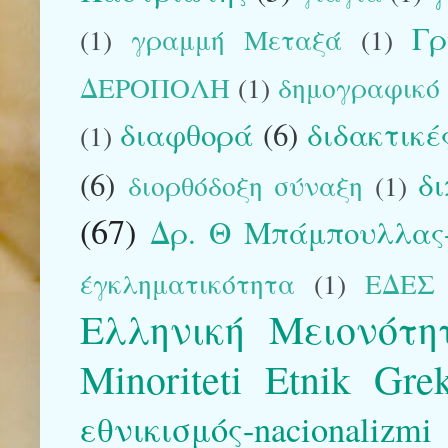
Γρ
(1)
γραμμή Μεταξά
(1)
ΔΕΡΟΠΟΛΗ
(1)
δημογραφικό
διαφθορά
(6)
διδακτικέ
(1)
(6)
δ
διορθόδοξη σύναξη
(1)
(67)
Δρ. Θ Μπάμπουλλας-
έγκληματικότητα
(1)
ΕΔΕΣ
Ελληνική Μειονότη
Minoriteti Etnik Gre
εθνικισμός-nacionalizmi