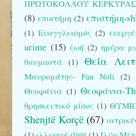
ΠΡΩΤΟΚΟΛΛΟΥ ΚΕΡΚΥΡΑ
(8)
επιστήμη-sh
επιστήμη
(2)
(1)
Ευαγγλεισμός
(2)
ευεργέ
urime
(15)
ζωή
(2)
ημέρα μ
Θεία Λειτ
θαυμαστά
(1)
Μαυρομάτης- Fan Noli
(2)
Θεοφάνια-The
Θεοφάνια
(1)
θρησκευτικό μίσος
(1)
ΘΥΜΙ
Shenjtë Korçë
(67)
ιατρικέ
(1)
ιλλυριοί-ilirët
(1)
Ιλύρ Μέτ