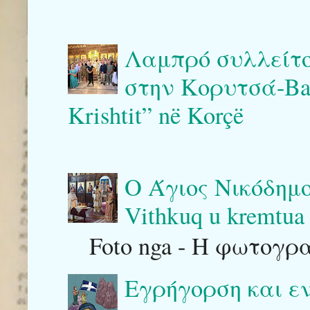
Λαμπρό συλλείτο
στην Κορυτσά-Bash
Krishtit” në Korçë
Ο Άγιος Νικόδημο
Vithkuq u kremtua 
Foto nga - Η φωτογρ
Εγρήγορση και ε