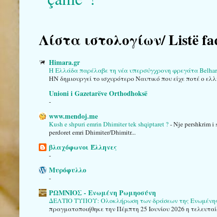
Λίστα ιστολογίων/ Listë fa
Himara.gr
Η Ελλάδα παρέλαβε τη νέα υπερσύγχρονη φρεγάτα Belha
HN δημιουργεί το ισχυρότερο Ναυτικό που είχε ποτέ ο ελλ
Unioni i Gazetarëve Orthodhoksë
-
www.mendoj.me
Kush e shpuri emrin Dhimiter tek shqiptaret ?
-
Nje pershkrim i 
perdoret emri Dhimiter/Dhimitr...
βλαχόφωνοι Έλληνες
-
Μυρόφυλλο
-
ΡΩΜΝΙΟΣ - Ενωμένη Ρωμηοσύνη
ΔΕΛΤΙΟ ΤΥΠΟΥ: Ολοκλήρωση των δράσεων της Ενωμένης Ρ
πραγματοποιήθηκε την Πέμπτη 25 Ιουνίου 2026 η τελευταί