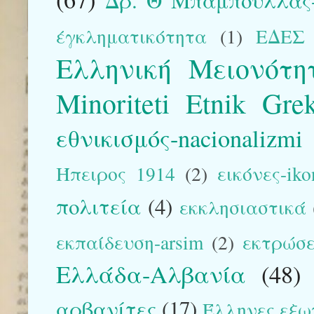
Δρ. Θ Μπάμπουλλας-
έγκληματικότητα
(1)
ΕΔΕΣ
Ελληνική Μειονότη
Minoriteti Etnik Gre
εθνικισμός-nacionalizmi
Ήπειρος 1914
(2)
εικόνες-iko
πολιτεία
(4)
εκκλησιαστικά
εκπαίδευση-arsim
(2)
εκτρώσε
Ελλάδα-Αλβανία
(48)
αρβανίτες
(17)
Έλληνες εξω