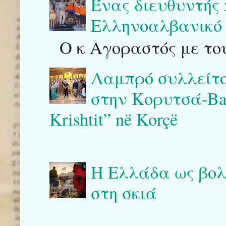
Ένας διευθυντής
Ελληνοαλβανικό 
Ο κ Αγοραστός με του
Λαμπρό συλλείτο
στην Κορυτσά-Bash
Krishtit” në Korçë
Η Ελλάδα ως βολι
στη σκιά