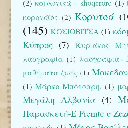
(2)
κοινωνικά - shoqërore
(1)
Κορυτσά
(1
κορονοϊός
(2)
(145)
κόσ
ΚΟΣΙΟΒΙΤΣΑ
(1)
Κύπρος
(7)
Κυριάκος Μη
λαογραφία
(1)
λαογραφία- la
Μακεδον
μαθήματα ζωής
(1)
(1)
Μάρκο Μπότσαρη.
(1)
μα
Μ
Μεγάλη Αλβανία
(4)
Παρασκευή-E Premte e Zez
Μέγας Βασίλε
μουσικής
(1)