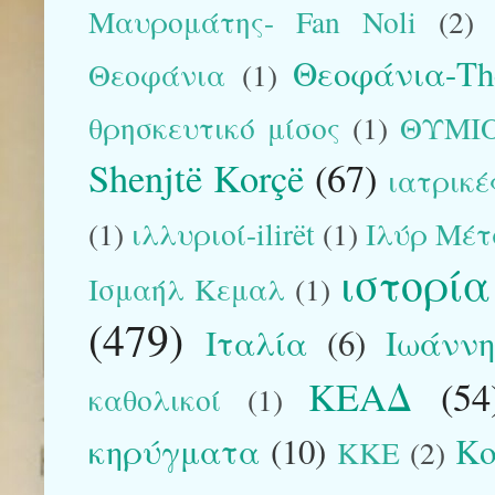
Μαυρομάτης- Fan Noli
(2)
Θεοφάνια-The
Θεοφάνια
(1)
θρησκευτικό μίσος
(1)
ΘΥΜΙ
Shenjtë Korçë
(67)
ιατρικέ
(1)
ιλλυριοί-ilirët
(1)
Ιλύρ Μέτ
ιστορία
Ισμαήλ Κεμαλ
(1)
(479)
Ιταλία
(6)
Ιωάννη
ΚΕΑΔ
(54
καθολικοί
(1)
κηρύγματα
(10)
Κο
ΚΚΕ
(2)