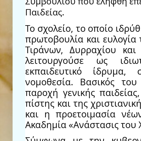
Συμβουλίου που ελήφθη έπ
Παιδείας.
Το σχολείο, το οποίο ιδρύ
πρωτοβουλία και ευλογία
Τιράνων, Δυρραχίου και
λειτουργούσε ως ιδιω
εκπαιδευτικό ίδρυμα,
νομοθεσία. Βασικός του
παροχή γενικής παιδείας
πίστης και της χριστιανικ
και η προετοιμασία νέω
Ακαδημία «Ανάστασις του 
Σύμφωνα με την κυβερν