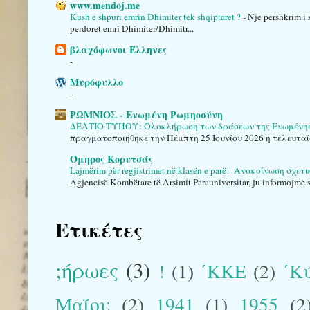
www.mendoj.me
Kush e shpuri emrin Dhimiter tek shqiptaret ?
-
Nje pershkrim i 
perdoret emri Dhimiter/Dhimitr...
βλαχόφωνοι Έλληνες
-
Μυρόφυλλο
-
ΡΩΜΝΙΟΣ - Ενωμένη Ρωμηοσύνη
ΔΕΛΤΙΟ ΤΥΠΟΥ: Ολοκλήρωση των δράσεων της Ενωμένης Ρ
πραγματοποιήθηκε την Πέμπτη 25 Ιουνίου 2026 η τελευταί
Όμηρος Κορυτσάς
Lajmërim për regjistrimet në klasën e parë!- Ανακοίνωση σχε
Agjencisë Kombëtare të Arsimit Parauniversitar, ju informojmë se
Ετικέτες
;ήρωες
(3)
!
(1)
΄ΚΚΕ
(2)
΄Κ
Μαΐου
(2)
1941
(1)
1955
(2