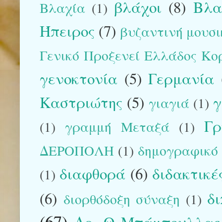
βλάχοι
(8)
Βλα
Βλαχία
(1)
Ήπειρος
(7)
βυζαντινή μουσικ
Γενικό Προξενεί Ελλάδος Κο
γενοκτονία
(5)
Γερμανία
Καστριώτης
(5)
γ
γιαγιά
(1)
Γρ
(1)
γραμμή Μεταξά
(1)
ΔΕΡΟΠΟΛΗ
(1)
δημογραφικό
διαφθορά
(6)
διδακτικέ
(1)
(6)
δ
διορθόδοξη σύναξη
(1)
(67)