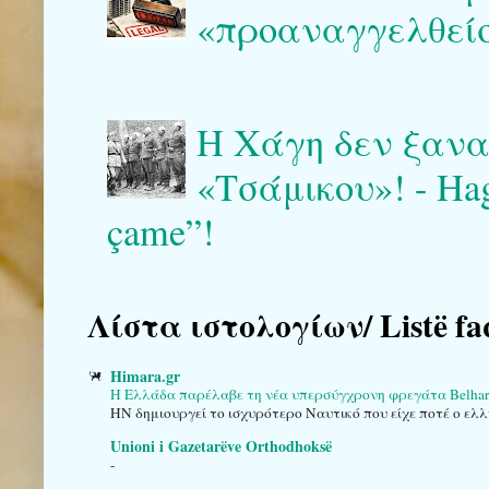
«προαναγγελθείσ
Η Χάγη δεν ξαναγ
«Τσάμικου»! - Haga 
çame”!
Λίστα ιστολογίων/ Listë fa
Himara.gr
Η Ελλάδα παρέλαβε τη νέα υπερσύγχρονη φρεγάτα Belha
HN δημιουργεί το ισχυρότερο Ναυτικό που είχε ποτέ ο ελλ
Unioni i Gazetarëve Orthodhoksë
-