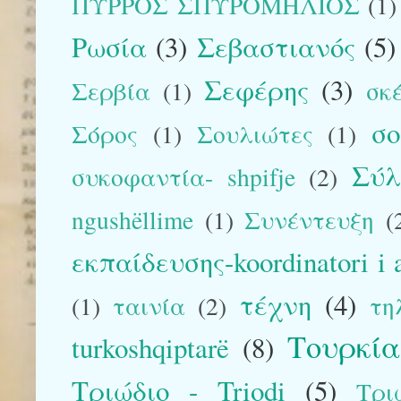
ΠΥΡΡΟΣ ΣΠΥΡΟΜΗΛΙΟΣ
(1)
Ρωσία
(3)
Σεβαστιανός
(5)
Σεφέρης
(3)
Σερβία
(1)
σκ
σ
Σόρος
(1)
Σουλιώτες
(1)
Σύλ
συκοφαντία- shpifje
(2)
ngushëllime
(1)
Συνέντευξη
(
εκπαίδευσης-koordinatori i 
τέχνη
(4)
(1)
ταινία
(2)
τη
Τουρκί
turkoshqiptarë
(8)
Τριώδιο - Triodi
(5)
Τρι