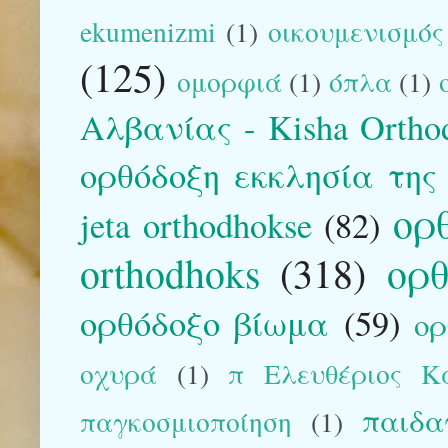
ekumenizmi
(1)
οικουμενισμός
(125)
ομορφιά
(1)
όπλα
(1)
Αλβανίας - Kisha Orthod
ορθόδοξη εκκλησία της
ορ
jeta orthodhokse
(82)
orthodhoks
(318)
ορθ
ορθόδοξο βίωμα
(59)
ορ
οχυρά
(1)
π Ελευθέριος Κα
παιδα
παγκοσμιοποίηση
(1)