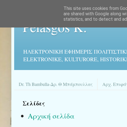
This site uses cookies from Goog
are shared with Google along wi
statistics, and to detect and a
Pelasgos K.
ΗΛΕΚΤΡΟΝΙΚΉ ΕΦΗΜΕΡΙΣ ΠΟΛΙΤΙΣΤΙΚ
ELEKTRONIKE, KULTURORE, HISTORIK
Dr. Th Bambulla-Δρ. Θ Μπάμπουλλας
Αρχ. Επιφά
Σελίδες
Αρχική σελίδα