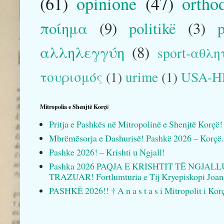
(61)
opinione
(47)
ortho
ποίημα
(9)
politikë
(3)
αλληλεγγύη
(8)
sport-αθλη
τουρισμός
(1)
urime
(1)
USA-
Mitropolia e Shenjtë Korçë
Pritja e Pashkës në Mitropolinë e Shenjtë Korçë!
Mbrëmēsorja e Dashurisë! Pashkë 2026 – Korçë.
Pashke 2026! – Krishti u Ngjall!
Pashka 2026 PAQJA E KRISHTIT TË NGJAL
TRAZUAR! Fortlumturia e Tij Kryepiskopi Joan
PASHKË 2026!! † A n a s t a s i Mitropolit i Kor