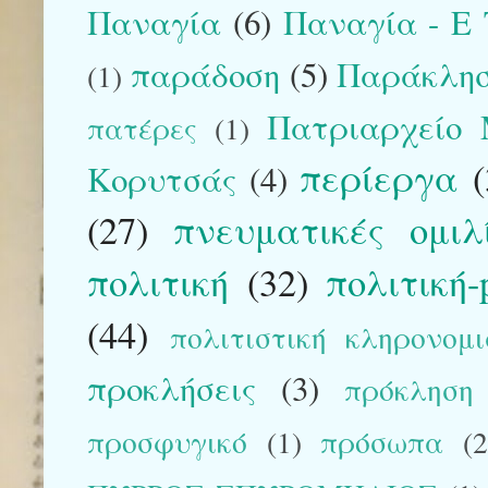
Παναγία
(6)
Παναγία - E T
παράδοση
(5)
Παράκλη
(1)
Πατριαρχείο 
πατέρες
(1)
περίεργα
Κορυτσάς
(4)
(27)
πνευματικές ομιλίε
πολιτική
(32)
πολιτική-p
(44)
πολιτιστική κληρονομ
προκλήσεις
(3)
πρόκληση
προσφυγικό
(1)
πρόσωπα
(2