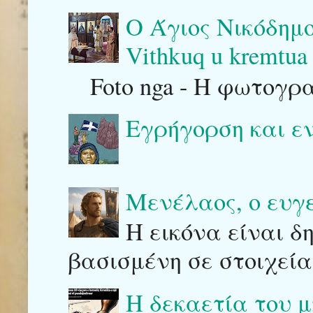
Ο Άγιος Νικόδημο
Vithkuq u kremtua 
Foto nga - Η φωτογρ
Εγρήγορση και ε
Μενέλαος, ο ευγ
Η εικόνα είναι δ
βασισμένη σε στοιχεία
Η δεκαετία του μ