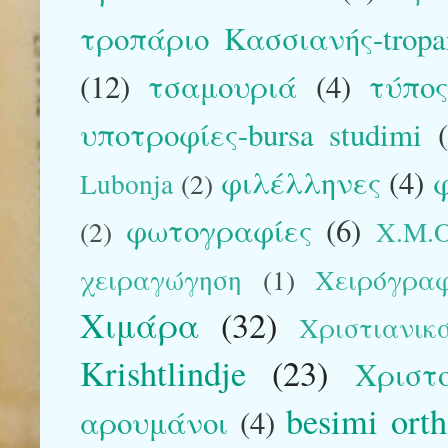
τροπάριο Κασσιανής-tropar
(12)
τσαμουριά
(4)
τύπο
υποτροφίες-bursa studimi
φιλέλληνες
(4)
φ
Lubonja
(2)
φωτογραφίες
(6)
(2)
Χ.Μ.Ο
χειραγώγηση
(1)
Χειρόγρα
Χιμάρα
(32)
Χριστιανικ
Krishtlindje
(23)
Χριστ
besimi ort
αρουμάνοι
(4)