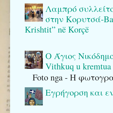
Λαμπρό συλλείτο
στην Κορυτσά-Bash
Krishtit” në Korçë
Ο Άγιος Νικόδημο
Vithkuq u kremtua 
Foto nga - Η φωτογρ
Εγρήγορση και ε