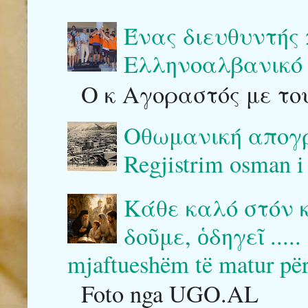
Ένας διευθυντής
Ελληνοαλβανικό 
Ο κ Αγοραστός με του
Οθωμανική απογρ
Regjistrim osman i
Κάθε καλό στόν 
δοῦμε, ὁδηγεῖ .....
mjaftueshëm të matur për ta
Foto nga UGO.AL