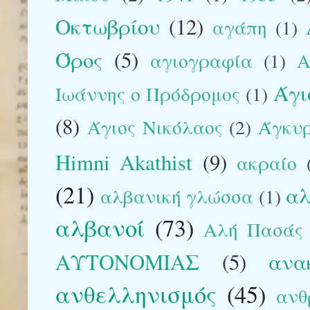
Οκτωβρίου
(12)
αγάπη
(1)
Όρος
(5)
αγιογραφία
(1)
Α
Άγι
Ιωάννης ο Πρόδρομος
(1)
(8)
Άγιος Νικόλαος
(2)
Άγκυ
Himni Akathist
(9)
ακραίο
(21)
αλ
αλβανική γλώσσα
(1)
αλβανοί
(73)
Αλή Πασάς
ΑΥΤΟΝΟΜΙΑΣ
(5)
ανα
ανθελληνισμός
(45)
ανθ