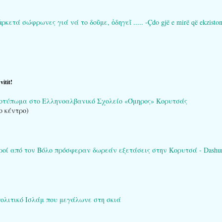
τά σώφρωνες γιά νά το δοῦμε, ὁδηγεῖ ..... -Çdo gjë e mirë që ekziston në 
itit!
ποτύπωμα στο Ελληνοαλβανικό Σχολείο «Όμηρος» Κορυτσάς
ο κέντρο)
ί από τον Βόλο πρόσφεραν δωρεάν εξετάσεις στην Κορυτσά - Dashuria që 
πολιτικό Ισλάμ που μεγάλωνε στη σκιά