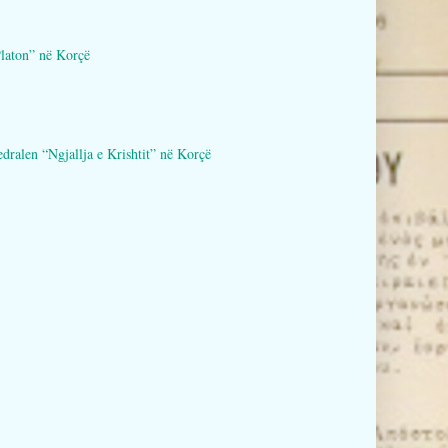
aton” në Korçë
en “Ngjallja e Krishtit” në Korçë