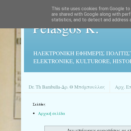
This site uses cookies from Google to d
are shared with Google along with perf
statistics, and to detect and address 
Pelasgos K.
ΗΛΕΚΤΡΟΝΙΚΉ ΕΦΗΜΕΡΙΣ ΠΟΛΙΤΙΣ
ELEKTRONIKE, KULTURORE, HISTO
Dr. Th Bambulla-Δρ. Θ Μπάμπουλλας
Αρχ. Ε
Σελίδες
Αρχική σελίδα
Δεν υπάρχουν αναρτήσεις με ε