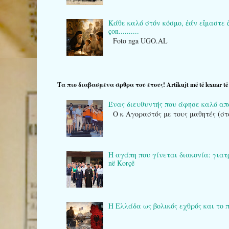
Κάθε καλό στόν κόσμο, ἐάν εἴμαστε ἀρκε
çon..........
Foto nga UGO.AL
Τα πιο διαβασμένα άρθρα του έτους! Artikujt më të lexuar të v
Ένας διευθυντής που άφησε καλό α
Ο κ Αγοραστός με τους μαθητές (στ
Η αγάπη που γίνεται διακονία: γιατρο
në Korçë
Η Ελλάδα ως βολικός εχθρός και το 