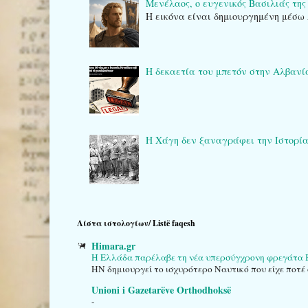
Μενέλαος, ο ευγενικός Βασιλιάς της
Η εικόνα είναι δημιουργημένη μέσω 
Η δεκαετία του μπετόν στην Αλβανί
Η Χάγη δεν ξαναγράφει την Ιστορία: το
Λίστα ιστολογίων/ Listë faqesh
Himara.gr
Η Ελλάδα παρέλαβε τη νέα υπερσύγχρονη φρεγάτα B
HN δημιουργεί το ισχυρότερο Ναυτικό που είχε ποτέ 
Unioni i Gazetarëve Orthodhoksë
-