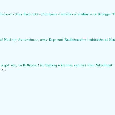
των» στην Κορυτσά - Ceremonia e mbylljes së studimeve në Kolegjin “Pl
Ναό της Αναστάσεως στην Κορυτσά-Bashkëmeshim i ndritshëm në Katedral
ειρά του, το Βυθκούκι! Në Vithkuq u kremtua kujtimi i Shën Nikodhimit!
O.AL