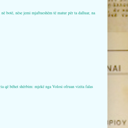
botë, nëse jemi mjaftueshëm të matur për ta dalluar, na
bëhet shërbim: mjekë nga Volosi ofruan vizita falas