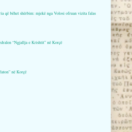
bëhet shërbim: mjekë nga Volosi ofruan vizita falas
en “Ngjallja e Krishtit” në Korçë
aton” në Korçë