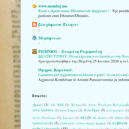
www.mendoj.me
Kush e shpuri emrin Dhimiter tek shqiptaret ?
-
Nje pershk
perdoret emri Dhimiter/Dhimitr...
βλαχόφωνοι Έλληνες
-
Μυρόφυλλο
-
ΡΩΜΝΙΟΣ - Ενωμένη Ρωμηοσύνη
ΔΕΛΤΙΟ ΤΥΠΟΥ: Ολοκλήρωση των δράσεων της Ενωμέ
πραγματοποιήθηκε την Πέμπτη 25 Ιουνίου 2026 η τελ
Όμηρος Κορυτσάς
Lajmërim për regjistrimet në klasën e parë!- Ανακοίνωσ
Agjencisë Kombëtare të Arsimit Parauniversitar, ju informo
Ετικέτες
;ήρωες
(3)
!
(1)
΄ΚΚΕ
(2)
΄Κύπρο
(1)
¨Άγιος Νικόλαος Βελιμίροβ
Άγιο Όρος
(5)
ΑΓΙΑ ΜΑΡΙΝΑ
(1)
Αγια Σοφία
(2)
αγιογραφία
(1)
ΑΕΙ
(5)
Άγιος Νικόλαος
(2)
Άγκυρα
(1)
Αθ. Διάκος
(1)
Αθήνα
(2)
αλβανοί
προπαγάνδα
(5)
αλβανικός τύπος-shtypi shqiptar
(2)
ανθελληνισμός
(45)
ανθρώπινα δικαιώματα
(1)
ανθρώπινα δι