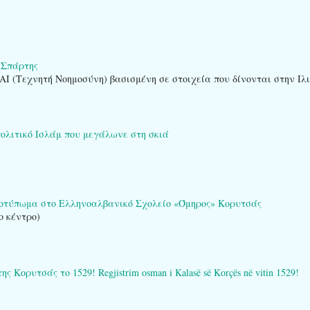
 Σπάρτης
AI (Τεχνητή Νοημοσύνη) βασισμένη σε στοιχεία που δίνονται στην Ιλ
πολιτικό Ισλάμ που μεγάλωνε στη σκιά
ποτύπωμα στο Ελληνοαλβανικό Σχολείο «Όμηρος» Κορυτσάς
ο κέντρο)
ορυτσάς το 1529! Regjistrim osman i Kalasë së Korçës në vitin 1529!