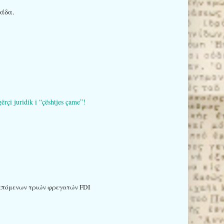
ιάδα.
i juridik i “çështjes çame”!
 επόμενων τριών φρεγατών FDI