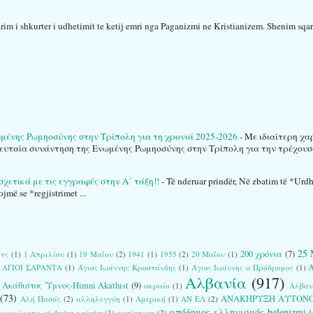
rim i shkurter i udhetimit te ketij emri nga Paganizmi ne Kristianizem. Shenim sqaru
νης Ρωμηοσύνης στην Τρίπολη για τη χρονιά 2025-2026
-
Με ιδιαίτερη χα
ευταία συνάντηση της Ενωμένης Ρωμηοσύνης στην Τρίπολη για την τρέχουσα
η σχετικά με τις εγγραφές στην Α΄ τάξη!!
-
Të nderuar prindër, Në zbatim të *Urdhr
jmë se *regjistrimet ...
25 
200 χρόνια
(7)
ιτς
(1)
1 Απριλίου
(1)
19 Μαΐου
(2)
1941
(1)
1955
(2)
20 Μαΐου
(1)
Ά
ΑΓΙΟΙ ΣΑΡΑΝΤΑ
(1)
Άγιος Ιωάννης Κροστάνδης
(1)
Άγιος Ιωάννης ο Πρόδρομος
(1)
Αλβανία
(917)
Ακάθιστος 'Υμνος-Himni Akathist
(9)
ακραίο
(1)
Αλβαν
(73)
ΑΝΑΚΗΡΥΞΗ ΑΥΤΟΝ
Αλή Πασάς
(2)
αλληλεγγύη
(1)
Αμερική
(1)
ΑΝ ΕΛ
(2)
απόδημος ελληνισμός-helenizmi i 
καιώματα- të drejtat e njeriut
(1)
αντίσταση
(2)