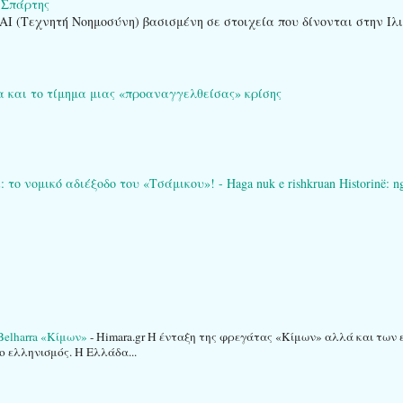
 Σπάρτης
AI (Τεχνητή Νοημοσύνη) βασισμένη σε στοιχεία που δίνονται στην Ιλ
α και το τίμημα μιας «προαναγγελθείσας» κρίσης
 νομικό αδιέξοδο του «Τσάμικου»! - Haga nuk e rishkruan Historinë: ngërç
elharra «Κίμων»
-
Himara.gr Η ένταξη της φρεγάτας «Κίμων» αλλά και των
ο ελληνισμός. Η Ελλάδα...