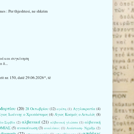
es : Per thjeshtesi, ne shkrim
ρά και συγκίνηση
 δ...
it nr. 150, datë 29.06.2026*, të
Μαρτίου
(20)
28 Οκτωβρίου
(12)
Αγγλοκρατία
(4)
αγάπη
(1)
γιος Ιωάννης ο Χρυσόστομος
(4)
Άγιος Κοσμάς ο Αιτωλός
(8)
αλβανικά
(21)
αλβανική
ία-Σερβία
(2)
αλβανική γλώσσα
(1)
ΟΜΙΑΣ
(5)
ανακοίνωση
(3)
αναλύσεις
(1)
Ανάσταση- Ngjallja
(2)
απόψεις
diasporës
(22)
αποικιοκρατία
(1)
αποφθέγματα
(1)