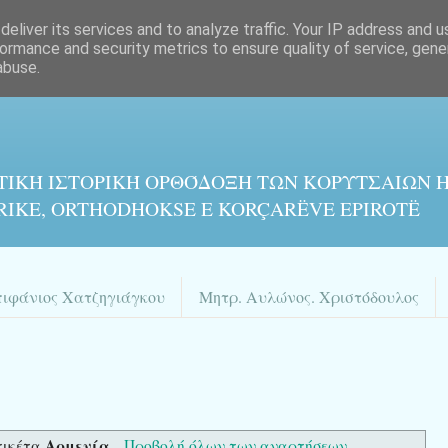
eliver its services and to analyze traffic. Your IP address and 
ormance and security metrics to ensure quality of service, gen
abuse.
ΤΙΚΉ ΙΣΤΟΡΙΚΉ ΟΡΘΌΔΟΞΗ ΤΩΝ ΚΟΡΥΤΣΑΙΩΝ Η
RIKE, ORTHODHOKSE E KORÇARËVE EPIROTË
πιφάνιος Χατζηγιάγκου
Μητρ. Αυλώνος. Χριστόδουλος
Αρμενία
τικέτα
.
Προβολή όλων των αναρτήσεων