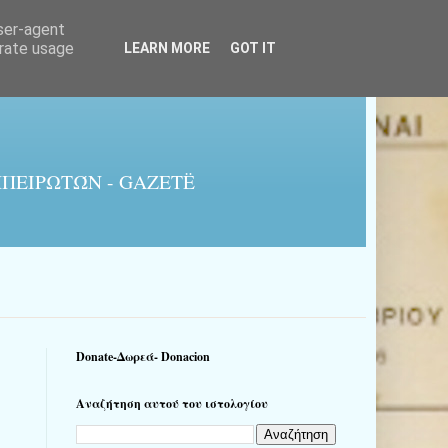
user-agent
erate usage
LEARN MORE
GOT IT
ΠΕΙΡΩΤΏΝ - GAZETË
Donate-Δωρεά- Donacion
Αναζήτηση αυτού του ιστολογίου