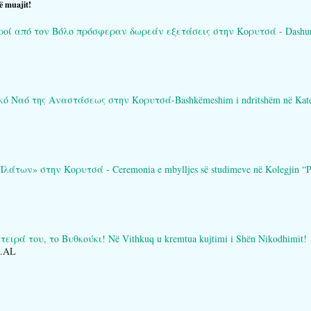
ë muajit!
ί από τον Βόλο πρόσφεραν δωρεάν εξετάσεις στην Κορυτσά - Dashuria që 
Ναό της Αναστάσεως στην Κορυτσά-Bashkëmeshim i ndritshëm në Katedral
των» στην Κορυτσά - Ceremonia e mbylljes së studimeve në Kolegjin “Pl
ειρά του, το Βυθκούκι! Në Vithkuq u kremtua kujtimi i Shën Nikodhimit!
O.AL