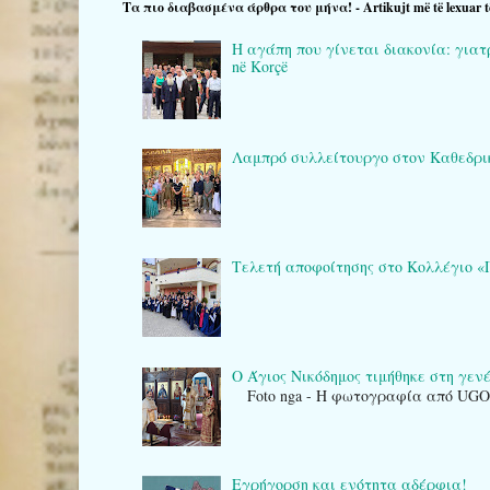
Τα πιο διαβασμένα άρθρα του μήνα! - Artikujt më të lexuar t
Η αγάπη που γίνεται διακονία: γιατρο
në Korçë
Λαμπρό συλλείτουργο στον Καθεδρικό 
Τελετή αποφοίτησης στο Κολλέγιο «Πλά
Ο Άγιος Νικόδημος τιμήθηκε στη γενέτ
Foto nga - Η φωτογραφία από UG
Εγρήγορση και ενότητα αδέρφια!