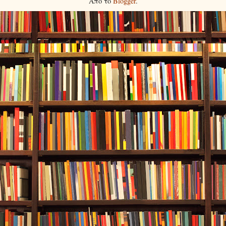
Από το
Blogger
.