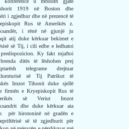
 konferencë u mblodh gjatë
rshorit 1919 në Boston dhe
zëri i zgjedhur dhe në prezencë të
episkopit Rus të Amerikës z.
ksandër, i rënë në gjunjë ju
aqit atij duke kërkuar bekimet e
sisë së Tij, i cili edhe e ledhatoi
predispozicion. Ky fakt mjaftoi
brenda ditës të lëshohen prej
iptarësh telegrame drejtuar
tlumturisë së Tij Patrikut të
kës Imzot Tihonit duke sjellë
e firmën e Kryepiskopit Rus të
erikës së Veriut Imzot
ksandrit dhe duke kërkuar ata
n
për hirotoninë në gradën e
epriftërisë së të zgjedhurit për
skop në mënyrën e përshkruar më