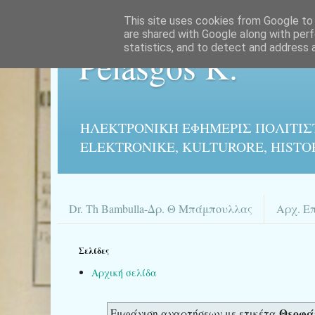
This site uses cookies from Google to d
are shared with Google along with perf
statistics, and to detect and address 
Pelasgos K.
ΗΛΕΚΤΡΟΝΙΚΉ ΕΦΗΜΕΡΙΣ ΠΟΛΙΤΙΣ
ELEKTRONIKE, KULTURORE, HISTO
Dr. Th Bambulla-Δρ. Θ Μπάμπουλλας
Αρχ. Ε
Σελίδες
Αρχική σελίδα
Θεοφάν
Εμφάνιση αναρτήσεων με ετικέτα