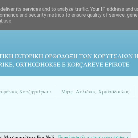
eliver its services and to analyze traffic. Your IP address and 
ormance and security metrics to ensure quality of service, gen
abuse.
ΤΙΚΉ ΙΣΤΟΡΙΚΉ ΟΡΘΌΔΟΞΗ ΤΩΝ ΚΟΡΥΤΣΑΙΩΝ Η
RIKE, ORTHODHOKSE E KORÇARËVE EPIROTË
πιφάνιος Χατζηγιάγκου
Μητρ. Αυλώνος. Χριστόδουλος
 Μαυρομάτης- Fan Noli
.
Εμφάνιση όλων των αναρτήσεων