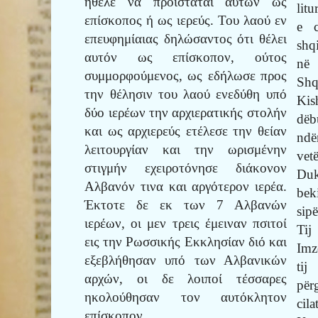
ήθελε να προϊσταται αυτών ως
lit
επίσκοπος ή ως ιερεύς. Του λαού εν
e c
επευφημίαιας δηλώσαντος ότι θέλει
shq
αυτόν ως επίσκοπον, ούτος
në 
συμμορφούμενος, ως εδήλωσε προς
Shq
την θέλησιν του λαού ενεδύθη υπό
Kis
δύο ιερέων την αρχιερατικής στολήν
dëb
και ως αρχιερεύς ετέλεσε την θείαν
ndë
λειτουργίαν και την ωρισμένην
vet
στιγμήν εχειροτόνησε διάκονον
Duk
Αλβανόν τινα και αργότερον ιερέα.
bek
Έκτοτε δε εκ των 7 Αλβανών
sip
ιερέων, οι μεν τρεις έμειναν πσιτοί
Tij
εις την Ρωσσικής Εκκλησίαν διό και
Imz
εξεβλήθησαν υπό των Αλβανικών
ti
αρχών, οι δε λοιποί τέσσαρες
për
ηκολούθησαν τον αυτόκλητον
ci
επίσκοπον.