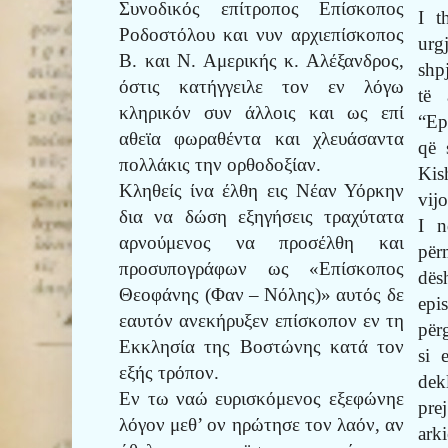
Συνοδικός επίτροπος Επίσκοπος
I t
Ροδοστόλου και νυν αρχιεπίσκοπος
urg
Β. και Ν. Αμερικής κ. Αλέξανδρος,
shp
όστις κατήγγειλε τον εν λόγω
të 
κληρικόν συν άλλοις και ως επί
“Ep
αθεϊα φωραθέντα και χλευάσαντα
që 
πολλάκις την ορθοδοξίαν.
Kis
Κληθείς ίνα έλθη εις Νέαν Υόρκην
vij
δια να δώση εξηγήσεις τραχύτατα
I n
αρνούμενος να προσέλθη και
për
προσυπογράφων ως «Επίσκοπος
dës
Θεοφάνης (Φαν – Νόλης)» αυτός δε
epi
εαυτόν ανεκήρυξεν επίσκοπον εν τη
për
Εκκλησία της Βοστώνης κατά τον
si 
εξής τρόπον.
dek
Εν τω ναώ ευρισκόμενος εξεφώνηε
pre
λόγον μεθ’ ον ηρώτησε τον λαόν, αν
ark