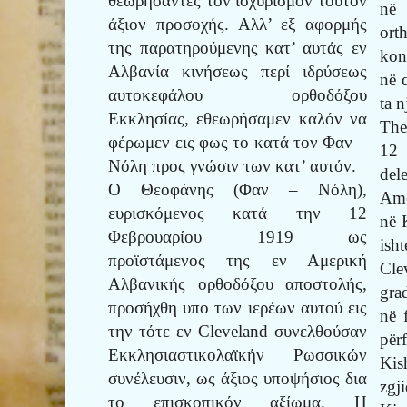
θεωρήσαντες τον ισχυρισμόν τούτον
në 
άξιον προσοχής. Αλλ’ εξ αφορμής
or
της παρατηρούμενης κατ’ αυτάς εν
kon
Αλβανία κινήσεως περί ιδρύσεως
në 
αυτοκεφάλου ορθοδόξου
ta 
Εκκλησίας, εθεωρήσαμεν καλόν να
The
φέρωμεν εις φως το κατά τον Φαν –
12 
Νόλη προς γνώσιν των κατ’ αυτόν.
del
Ο Θεοφάνης (Φαν – Νόλη),
Ame
ευρισκόμενος κατά την 12
në 
Φεβρουαρίου 1919 ως
ish
προϊστάμενος της εν Αμερική
Cle
Αλβανικής ορθοδόξου αποστολής,
gra
προσήχθη υπο των ιερέων αυτού εις
në 
την τότε εν
Cleveland
συνελθούσαν
përf
Εκκλησιαστικολαϊκήν Ρωσσικών
Kis
συνέλευσιν, ως άξιος υποψήσιος δια
zgj
το επισκοπικόν αξίωμα. Η