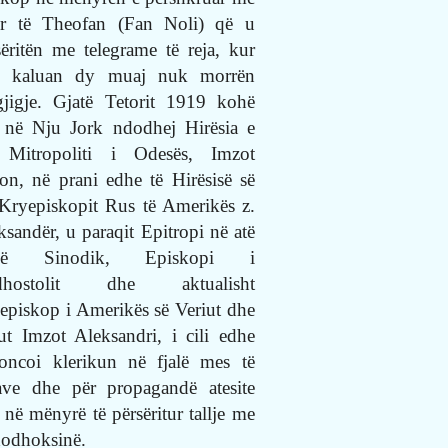
ër të Theofan (Fan Noli) që u
sëritën me telegrame të reja, kur
i kaluan dy muaj nuk morrën
gjigje. Gjatë Tetorit 1919 kohë
 në Nju Jork ndodhej Hirësia e
 Mitropoliti i Odesës, Imzot
ton, në prani edhe të Hirësisë së
 Kryepiskopit Rus të Amerikës z.
ksandër, u paraqit Epitropi në atë
hë Sinodik, Episkopi i
dhostolit dhe aktualisht
episkop i Amerikës së Veriut dhe
ut Imzot Aleksandri, i cili edhe
oncoi klerikun në fjalë mes të
rave dhe për propagandë atesite
 në mënyrë të përsëritur tallje me
hodhoksinë.