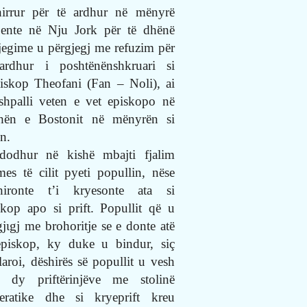
hirrur për të ardhur në mënyrë
jente në Nju Jork për të dhënë
jegime u përgjegj me refuzim për
ardhur i poshtënënshkruari si
iskop Theofani (Fan – Noli), ai
shpalli veten e vet episkopo në
hën e Bostonit në mënyrën si
on.
dodhur në kishë mbajti fjalim
mes të cilit pyeti popullin, nëse
hironte t’i kryesonte ata si
skop apo si prift. Popullit që u
gj
ι
gj me brohoritje se e donte atë
episkop, ky duke u bindur, siç
laroi, dëshirës së popullit u vesh
j dy priftërinjëve me stolinë
ieratike dhe si kryeprift kreu