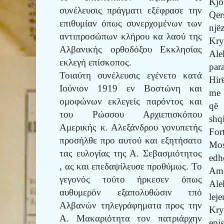
Kjo
συνέλευσις πράγματι εξέφρασε την
Qe
επιθυμίαν όπως συνερχομένων των
një
αντιπροσώπων κλήρου κα λαού της
Kry
Αλβανικής ορθοδόξου Εκκλησίας
Ale
εκλεγή επίσκοπος.
par
Τοιαύτη συνέλευσις εγένετο κατά
Hirë
Ιούνιον 1919 εν Βοστώνη και
me 
ομοφώνων εκλεγείς παρόντος και
që 
του Ρώσσου Αρχιεπισκόπου
shq
Αμερικής κ. Αλεξάνδρου γονυπετής
For
προσήλθε προ αυτού και εξητήσατο
Mos
τας ευλογίας της Α. Σεβασμιότητος
edh
, ας και επεδαψίλευσε προθύμως. Το
Am
γεγονός τούτο ήρκεσεν όπως
Ale
αυθυμερόν εξαπολυθώσιν τπό
leje
Αλβανών τηλεγράφηματα προς την
Kry
Α. Μακαριότητα τον πατριάρχην
epi