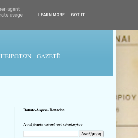
user-agent
erate usage
LEARN MORE
GOT IT
ΠΕΙΡΩΤΏΝ - GAZETË
Donate-Δωρεά- Donacion
Αναζήτηση αυτού του ιστολογίου