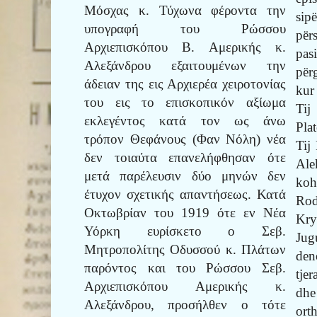
Μόσχας κ. Τύχωνα φέροντα την
sip
υπογραφή του Ρώσσου
për
Αρχιεπισκόπου Β. Αμερικής κ.
pas
Αλεξάνδρου εξαιτουμένων την
për
άδειαν της εις Αρχιερέα χειροτονίας
kur
του εις το επισκοπικόν αξίωμα
Tij
εκλεγέντος κατά τον ως άνω
Pla
τρόπον Θεφάνους (Φαν Νόλη) νέα
Tij
δεν τοιαύτα επανελήφθησαν ότε
Ale
μετά παρέλευσιν δύο μηνών δεν
ko
έτυχον σχετικής απαντήσεως. Κατά
Ro
Οκτωβρίαν του 1919 ότε εν Νέα
Kry
Υόρκη ευρίσκετο ο Σεβ.
Jug
Μητροπολίτης Οδυσσού κ. Πλάτων
den
παρόντος και του Ρώσσου Σεβ.
tje
Αρχιεπισκόπου Αμερικής κ.
dhe
Αλεξάνδρου, προσήλθεν ο τότε
ort