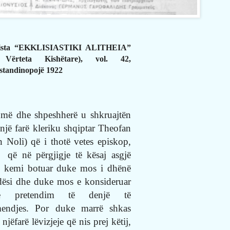
ista “EKKLISIASTIKI ALITHEIA”
Vërteta Kishëtare), vol. 42,
standinopojë 1922
më dhe shpeshherë u shkruajtën
 një farë kleriku shqiptar Theofan
n Noli) që i thotë vetes episkop,
që në përgjigje të kësaj asgjë
 kemi botuar duke mos i dhënë
dësi dhe duke mos e konsideruar
të pretendim të denjë të
endjes. Por duke marrë shkas
 njëfarë lëvizjeje që nis prej këtij,