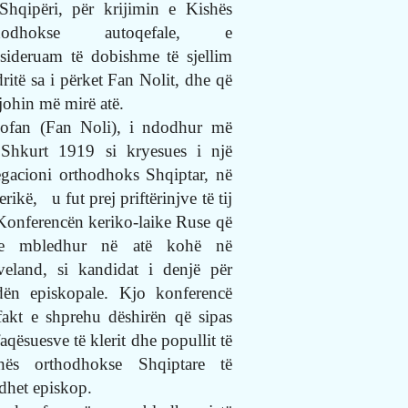
Shqipëri, për krijimin e Kishës
thodhokse autoqefale, e
sideruam të dobishme të sjellim
dritë sa i përket Fan Nolit, dhe që
njohin më mirë atë.
ofan (Fan Noli), i ndodhur më
Shkurt 1919 si kryesues i një
egacioni orthodhoks Shqiptar, në
rikë,
u fut prej priftërinjve të tij
Konferencën keriko-laike Ruse që
te mbledhur në atë kohë në
veland, si kandidat i denjë për
dën episkopale. Kjo konferencë
fakt e shprehu dëshirën që sipas
aqësuesve të klerit dhe popullit të
hës orthodhokse Shqiptare të
idhet episkop.