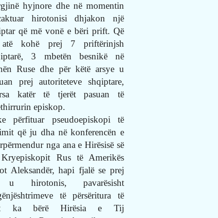
urgjinë hyjnore dhe në momentin
aktuar hirotonisi dhjakon një
iptar që më vonë e bëri prift. Që
atë kohë prej 7 priftërinjsh
iptarë, 3 mbetën besnikë në
hën Ruse dhe për këtë arsye u
uan prej autoriteteve shqiptare,
rsa katër të tjerët pasuan të
ëthirrurin episkop.
e përfituar pseudoepiskopi të
imit që ju dha në konferencën e
ërpërmendur nga ana e Hirësisë së
 Kryepiskopit Rus të Amerikës
ot Aleksandër, hapi fjalë se prej
j u hirotonis, pavarësisht
gënjështrimeve të përsëritura të
lat ka bërë Hirësia e Tij