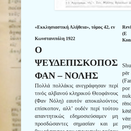
«Εκκλησιαστική Αλήθεια», τόμος 42, εν
Rev
(E 
Κωνστανιπόλη 1922
Kon
Ο
ΨΕΥΔΕΠΙΣΚΟΠΟΣ
Shu
për
ΦΑΝ – ΝΟΛΗΣ
(Fa
Πολλά πολλάκις ανεγράφησαν περί
por
τινός αλβανού κληρικού Θεοφάνους
nuk
(Φαν Νόλη) εαυτόν αποκαλούντος
rën
επίσκοπον, αλλ’ ουδέν περί τούτου
kë
απαντητικώς εδημοσιεύσαμεν μη
vëm
προσδώσαντες σημασίαν και με
prej