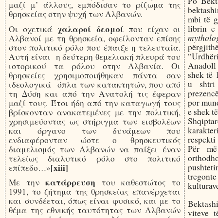
Po Bekta
μαζί μ’ άλλους, εμπόδισαν το ρίζωμα της
bektashin
θρησκείας στην ψυχή των Αλβανών.
mbi të g
χαλαροί δεσμοί
librin e
Οι σχετικά
που είχαν οι
mytholo
Αλβανοί με τη θρησκεία, οφείλονταν επίσης
përgjith
στον πολιτικό ρόλο που έπαιξε η τελευταία.
“Urdhëri
Αυτή είναι η δεύτερη θεμελιακή πλευρά του
Anadoll 
ιστορικού τα ρόλου στην Αλβανία. Οι
shek të 
θρησκείες χρησιμοποιήθηκαν πάντα σαν
u shtr
ιδεολογικά όπλα των κατακτητών, που από
prezencë
τη Δύση και από την Ανατολή τις έφεραν
por mund
μαζί τους. Έτσι ήδη από την καταγωγή τους
e shek të
βρίσκονταν ανακατεμένες με την πολιτική,
Shqiptar
χρησιμεύοντας ως στήριγμα των εισβολέων
karakte
και όργανο των δυνάμεων που
respekti
ενδιαφέρονταν ώστε ο θρησκευτικός
Për më
διαμελισμός των Αλβανών να παίξει έναν
orthodh
τελείως διαλυτικό ρόλο στο πολιτικό
[xiii]
pushtet
επίπεδο…»
tregont
κατάρρευση
Με την
του καθεστώτος το
kulturav
1991, το ζήτημα της θρησκείας επανέρχεται
και συνδέεται, όπως είναι φυσικό, και με το
Bektashi
θέμα της εθνικής ταυτότητας των Αλβανών
viteve t