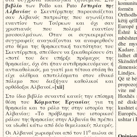
komunit
βιβλίο
Ιστορία της
των Pollo και Puto
formën 
Αλβανίας
ο Σκεντέρμπεης παρουσιάζεται
Orthodh
σαν Αλβανός πατριώτης που αγωνίζεται
këtij qël
εναντίον των Τούρκων και όχι σαν
Europë p
χριστιανός που πολεμά εναντίον
Është k
μουσουλμάνων. Όταν οι συγκεκριμένοι
mbështet
συγγραφείς αναγκάζονται να αναφερθούν
dhe mys
στο θέμα της θρησκευτική ταυτότητας του
Kadare. Ë
Σκεντέρμπεη, σπεύδουν να ξεκαθαρίσουν ότι
lidhet d
«ποτέ του δεν υπήρξε πρόμαχος της
Skëndë
θρησκείας, όχι ότι ήταν αντιθρησκευόμενος ή
dimensio
αντικαθολικός, μα γιατί μια τέτοια στάση θα
Lindjes.
είχε ολέθρια αποτελέσματα στον εθνικό
Që të bë
πόλεμο που διεξήγαν καθολικοί και
propozoja
[xii]
ορθόδοξοι Αλβανοί.»
vite më
Στο ίδιο βιβλίο συναντά κανείς την επίσημη
Hoxhës 
Κόμματος Εργασίας
θέση του
για τη
në disk
θρησκεία και το ρόλο της στην ιστορία της
kushtet 
Αλβανίας: «Το πρόβλημα του ιστορικού
Europës
ρόλου της θρησκείας στην Αλβανία θα πρέπει
ushtar i 
να ιδωθεί κάτω από δύο θεμελιακές πλευρές.
ο
Οι Αλβανοί χωρισμένοι από τον 11
αιώνα σε
Opinio