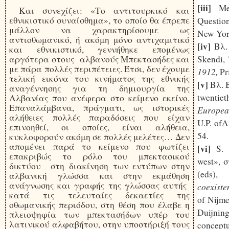
[iii]
Meh
Και συνεχίζει: «Το αντιτουρκικό και
εθνικιστικό συναίσθημα», το οποίο θα έπρεπε
Questio
μάλλον να χαρακτηρίσουμε ως
New Yo
αντιοθωμανικό, ή ακόμη μόνο αντιχαμιτικό
[iv]
Βλ
και εθνικιστικό, γεννήθηκε επομένως
Skendi,
αργότερα στους αλβανούς Μπεκτασήδες και
με πάρα πολλές περιπέτειες. Έτσι, δεν έχουμε
1912,
Pri
τελική εικόνα του κινήματος της εθνικής
[v]
Βλ
. 
αναγέννησης για τη δημιουργία της
twentiet
Αλβανίας που ανέφερα στο κείμενο εκείνο.
Επαναλάμβανα, πράγματι, ως ιστορικές
European
αλήθειες πολλές παραδόσεις που είχαν
U.P. of
επινοηθεί, οι οποίες, είναι αλήθεια,
54.
κυκλοφορούν ακόμη σε πολλές μελέτες… Δεν
απομένει παρά το κείμενο που φωτίζει
[vi]
S. M
επακριβώς το ρόλο του μπεκτασικού
west»,
σ
δικτύου στη διακίνηση των εντύπων στην
(eds)
αλβανική γλώσσα και στην εκμάθηση
ανάγνωσης και γραφής της γλώσσας αυτής
coexiste
κατά τις τελευταίες δεκαετίες της
of Nijm
οθωμανικής περιόδου, στη θέση που έλαβε η
Duijnin
πλειοψηφία των μπεκτασήδων υπέρ του
λατινικού αλφαβήτου, στην υποστήριξή τους
conceptu