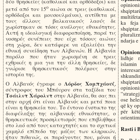
δύο θρησκείες (καθολικοί και ορθόδοξοι) και
opinioni
ο
μετά από τον 15
αιώνα σε τρεις (καθολικοί,
shqipta
ορθόδοξοι και μουσουλμάνοι), αντίθετα με
multifet
τους άλλους βαλκανικούς λαούς δε
ka feja
χωρίστηκαν σε τόσες ανάλογες εθνικότητες.
shqipt
Αυτή η ιδεολογική διαφοροποίηση, παρά τις
pluraliz
νοσηρές συνέπειες που είχε τόσους αιώνες
ndarja e 
στη χώρα, δεν κατάφερε να εξαλείψει την
εθνική συνείδηση των Αλβανών. Η Αλβανία
Opinioni
παρόλο που ήταν χωρισμένη σε τρεις
lidhje 
εχθρικές η μια για την άλλη θρησκείες, δε
islamin 
γνώρισε θρησκευτικούς πολέμους στην
interesa
ιστορία της.
shkundi
shqipt
Λόρδος Χομπχάουζ
Ο Αλβανός έγραφε ο
,
opinion
σύντροφος του Μπάυρον στα ταξίδια του
“strateg
Τσάιλντ Χάρολντ
στην Αλβανία, θα σας πει
ose hele
στην αρχή ότι είναι Αλβανός και μετά ποια
që ky op
είναι η θρησκεία του. Το έντονο ένστικτο της
për kët
διαφύλαξης της αλβανικής εθνικότητας, ο
orientimi
θρησκευτικός προσηλυτισμός που επιβλήθηκε
στο λαό από τους καταχτητές και το σχετικά
Rasti i 
χαμηλό επίπεδο της μάζας των κληρικών,
ήταν πιθανώς, οι παράγοντες που, μόνοι ή