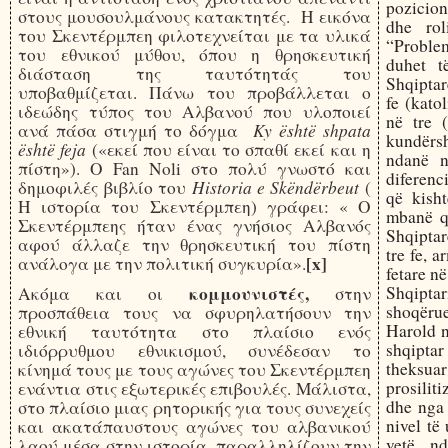
pozicion
στους μουσουλμάνους κατακτητές. Η εικόνα
dhe rol
του Σκεντέρμπεη φιλοτεχνείται με τα υλικά
“Problemi
του εθνικού μύθου, όπου η θρησκευτική
duhet t
διάσταση της ταυτότητάς του
Shqiptar
υποβαθμίζεται. Πάνω του προβάλλεται ο
fe (kato
ιδεώδης τύπος του Αλβανού που υλοποιεί
në tre 
Ky është
shpata
ανά πάσα στιγμή το δόγμα
kundërs
është feja
(«εκεί που είναι το σπαθί εκεί και η
ndanë n
πίστη»). Ο Fan Noli στο πολύ γνωστό και
diferenc
Historia e Skëndërbeut
δημοφιλές βιβλίο του
(
që kish
Η ιστορία του Σκεντέρμπεη) γράφει: « Ο
mbanë q
Σκεντέρμπεης ήταν ένας γνήσιος Αλβανός
Shqiptar
αφού άλλαζε την θρησκευτική του πίστη
tre fe, 
[x]
ανάλογα με την πολιτική συγκυρία».
fetare në
Shqipt
κομμουνιστές,
Ακόμα και οι
στην
shoqëru
προσπάθεια τους να σφυρηλατήσουν την
Harold n
εθνική ταυτότητα στο πλαίσιο ενός
shqiptar 
ιδιόρρυθμου εθνικισμού, συνέδεσαν το
theksua
κίνημά τους με τους αγώνες του Σκεντέρμπεη
prosilit
ενάντια στις εξωτερικές επιβουλές. Μάλιστα,
dhe nga 
στο πλαίσιο μιας ρητορικής για τους συνεχείς
nivel të
και ακατάπαυστους αγώνες του αλβανικού
vetë, n
λαού μέσα στην ιστορία, παραλληλίζουν την