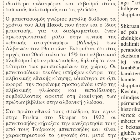
nga “kri
ιδιαίτερο ενδιαφέρον και σεβασμό στους
lidhjeve
τοπικούς πολιτισμούς και τις γλώσσες.
shqiptar
Ο μπεκτασισμός γνώρισε μεγάλη διάδοση τα
Αλή Πασά
χρόνια του
, που ήταν και ο ίδιος
Shkruan 
μπεκτασής, για να διαδραματίσει έναν
në pah k
πρωταγωνιστικό ρόλο στην κίνηση της
zhdukj
Rilindja)
«εθνικής αναγέννησης» (
των
ndalimi
Αλβανών τον 19ο αιώνα. Εκτιμάται ότι στις
perando
αρχές του 20ού αιώνα το 15% του αλβανικού
ekziston
πληθυσμού ήταν μπεκτασήδες, δηλαδή το ένα
tej va
τέταρτο των μουσουλμάνων της χώρας. Οι
kombëta
μπεκτασίδικοι τεκέδες υπήρξαν κέντρα της
karakter
αλβανικής εθνικής κίνησης, ιδιαίτερα σε ό,τι
hamite 
αφορά την παράνομη προπαγάνδα υπέρ της
shqiptar
αλβανικής γλώσσας και εκπαίδευσης,
Kështu, 
συμβάλλοντας αρκετά στη διακίνηση των
rilindje
πρώτων βιβλίων στην αλβανική γλώσσα.
përmenda
historike
Στο πρώτο εθνικό τους συνέδριο, που έγινε
vërtetë
στην Prιshta στο Skrapar το 1922, οι
mbetet v
μπεκτασήδες κήρυξαν την ανεξαρτησία τους
e bekta
από τους Τούρκους μπεκτασήδες και είναι
gjuhën s
χαρακτηριστικό το γεγονός ότι, μετά την
dhe shkr