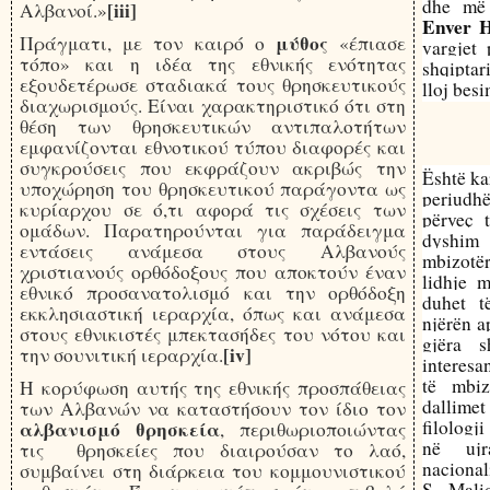
dhe më 
[iii]
Αλβανοί.»
Enver 
μύθος
Πράγματι, με τον καιρό ο
«έπιασε
vargjet
τόπο» και η ιδέα της εθνικής ενότητας
shqiptar
εξουδετέρωσε σταδιακά τους θρησκευτικούς
lloj besi
διαχωρισμούς. Είναι χαρακτηριστικό ότι στη
θέση των θρησκευτικών αντιπαλοτήτων
εμφανίζονται εθνοτικού τύπου διαφορές και
συγκρούσεις που εκφράζουν ακριβώς την
Është kar
υποχώρηση του θρησκευτικού παράγοντα ως
periudh
κυρίαρχου σε ό,τι αφορά τις σχέσεις των
përveç 
ομάδων. Παρατηρούνται για παράδειγμα
dyshim 
εντάσεις ανάμεσα στους Αλβανούς
mbizotër
χριστιανούς ορθόδοξους που αποκτούν έναν
lidhje m
εθνικό προσανατολισμό και την ορθόδοξη
duhet t
εκκλησιαστική ιεραρχία, όπως και ανάμεσα
njërën a
στους εθνικιστές μπεκτασήδες του νότου και
gjëra s
[iv]
την σουνιτική ιεραρχία.
interesa
të mbiz
Η κορύφωση αυτής της εθνικής προσπάθειας
dallimet
των Αλβανών να καταστήσουν τον ίδιο τον
filologj
αλβανισμό θρησκεία
, περιθωριοποιώντας
në ujr
τις θρησκείες που διαιρούσαν το λαό,
nacional
συμβαίνει στη διάρκεια του κομμουνιστικού
S Maliq