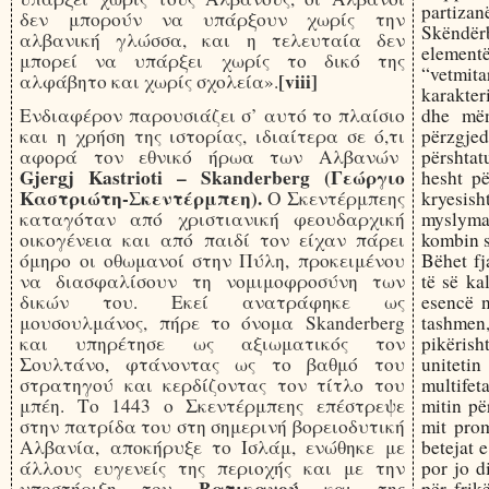
partizan
δεν μπορούν να υπάρξουν χωρίς την
Skëndër
αλβανική γλώσσα, και η τελευταία δεν
elementë
μπορεί να υπάρξει χωρίς το δικό της
“vetmit
[viii]
αλφάβητο και χωρίς σχολεία».
karakter
Ενδιαφέρον παρουσιάζει σ’ αυτό το πλαίσιο
dhe mën
και η χρήση της ιστορίας, ιδιαίτερα σε ό,τι
përzgjed
αφορά τον εθνικό ήρωα των Αλβανών
përshtat
Gjergj Kastrioti – Skanderberg (Γεώργιο
hesht pë
Καστριώτη-Σκεντέρμπεη).
Ο Σκεντέρμπεης
kryesi
καταγόταν από χριστιανική φεουδαρχική
myslyman
οικογένεια και από παιδί τον είχαν πάρει
kombin s
όμηρο οι οθωμανοί στην Πύλη, προκειμένου
Bëhet fj
να διασφαλίσουν τη νομιμοφροσύνη των
të së ka
δικών του. Εκεί ανατράφηκε ως
esencë n
μουσουλμάνος, πήρε το όνομα Skanderberg
tashmen,
και υπηρέτησε ως αξιωματικός τον
pikërish
Σουλτάνο, φτάνοντας ως το βαθμό του
unitetin
στρατηγού και κερδίζοντας τον τίτλο του
multife
μπέη. Το 1443 ο Σκεντέρμπεης επέστρεψε
mitin pë
στην πατρίδα του στη σημερινή βορειοδυτική
mit pro
Αλβανία, αποκήρυξε το Ισλάμ, ενώθηκε με
betejat 
άλλους ευγενείς της περιοχής και με την
por jo d
Βατικανού
υποστήριξη του
και της
për frik