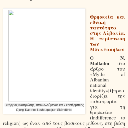
Θρησκεία και
εθνική
ταυτότητα
στην Αλβανία.
Η περίπτωση
των
Μπεκτασήδων
N.
Ο
Malkolm
στο
άρθρο του
«Myths of
Albanian
national
[i]
identity»
προσ
διορίζει την
«αδιαφορία
Γεώργιος Καστριώτης, αποκαλούμενος και Σκεντέρμπεης
για τη
Gjergj Kastrioti i ashtuquajturi Skëndërbe
θρησκεία»
(indifference to
religion) ως έναν από τους βασικούς μύθους, στη βάση