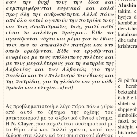
σαν την ψυχή τους την ίδια και
Alushin
συμπεριφέρονται ευγενικά και καλά
takim, 
προς όλη την ανθρωπότητα. Αλλά πάνω
hyrjes d
από όλα αυτοί αγαπούν την πατρίδα τους
kombëta
και τους συμπατριώτες τους, γιατί αυτό
dervish
είναι το καλύτερο πράγμα… Είθε να
katalizu
αγωνίζονται νύχτα και μέρα για το έθνος
dhe usht
τους που το αποκαλούν πατέρα και στο
krishter
οποίο ορκίζονται. Είθε να εργάζονται
ενωμένοι με τους υπόλοιπους πολίτες και
με τους μεγαλύτερους για τη σωτηρία της
Αλβανίας και των Αλβανών, για την
παιδεία και τον πολιτισμό του έθνους και
Si përfu
της πατρίδας, για τη γλώσσα και για κάθε
e hers
πρόοδο και ευτυχία…»[xvi]
bektash
është e 
shteti s
Ας προβληματιστούμε λίγο πάρα πάνω γύρω
shpjegoh
από αυτό το ζήτημα της σχέσης του
simboli
μπεκτασισμού με το αλβανικό εθνικό κίνημα.
fakti, s
N. Clayer
Η
, που ασχολείται συστηματικά με
shtëpia 
το θέμα εδώ και πολλά χρόνια, κατά την
historis
έκδοση στα ελληνικά του σημαντικού άρθρου