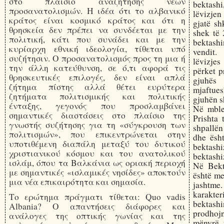
στο πλαίσιο αναζήτησης νέων
bektashi
προσανατολισμών. Η ιδέα ότι το αλβανικό
lëvizjen
κράτος είναι κοσμικό κράτος και ότι η
gjatë sh
θρησκεία δεν πρέπει να συνδέεται με την
shek të 
πολιτική, κάτι που συνάδει και με την
bektashi
κυρίαρχη εθνική ιδεολογία, τίθεται υπό
vendit.
συζήτησιν. Ο προσανατολισμός προς τη μια ή
lëvizjes
την άλλη κατεύθυνση, σε ό,τι αφορά τις
përket p
θρησκευτικές επιλογές, δεν είναι απλά
gjuhës 
ζήτημα πίστης αλλά θέτει ευρύτερα
mjaftues
ζητήματα πολιτισμικής και πολιτικής
gjuhën s
ένταξης, γεγονός που προσλαμβάνει
Në mble
σημαντικές διαστάσεις στο πλαίσιο της
Prishta 
γνωστής συζήτησης για τη «σύγκρουση των
shpallën
πολιτισμών», που επικεντρώνεται στην
dhe ësht
υποτιθέμενη διαπάλη μεταξύ του δυτικού
bektash
χριστιανικού κόσμου και του ανατολικού
bektashi
ισλάμ, όπου τα Βαλκάνια ως οριακή περιοχή
Në Bekt
με σημαντικές «ισλαμικές νησίδες» αποκτούν
është me
μια νέα επικαιρότητα και σημασία.
jashtme
karakter
Το ερώτημα πράγματι τίθεται: Quo vadis
bektash
Albania? Ο απαντήσεις διάφορες και
prodhoj
ανάλογες της οπτικής γωνίας και της
mënyrë t