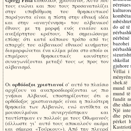
Gjergj Fista
καθολικός χριστιανός. Αυτό που
përpiqes
τους ενώνει
και που τους προσανατολίζει
kulturor
στην υποβάθμιση του θρησκευτικού
kombëtar
παράγοντα είναι η πίστη στην εθνική ιδέα
mbështet
και στην «αναγέννηση» του αλβανικού
do që të
έθνους με τη μορφή ενός ενιαίου και
përbash
ανεξάρτητου κράτους. Να σημειώσουμε
përbënë 
επίσης ότι κατά κάποιον τρόπο από τις
bazohej 
απαρχές του αλβανικού εθνικού κινήματος
përbash
διαμορφώνεται ένα κλίμα μέσα στο οποίο οι
sigurish
επιμέρους θρησκευτικές κοινότητες
shkollat
συναγωνίζονται μεταξύ τους ως προς τον
gjuhore 
αλβανισμό.
Vëllai 
mënyrën 
shek.të 
ορθόδοξοι χριστιανοί
Οι
σ’ αυτό το πλαίσιο
mund të
αρχίζουν να αναπροσδιορίζονται ως πιο
mund të 
γνήσιοι Αλβανοί, υποστηρίζοντας ότι ο
fundit n
ορθόδοξος χριστιανισμός είναι η παλιότερη
dhe shkol
θρησκεία των Αλβανών, ενώ αντίθετα οι
Një inte
μουσουλμάνοι συνεργάστηκαν και
dhe përd
ταυτίστηκαν εν πολλοίς με τους Οθωμανούς
përket 
(άλλωστε γι’ αυτό τους αποκαλούν ακόμα
Kastrio
και σήμερα «Τούρκους»). Από την πλευρά