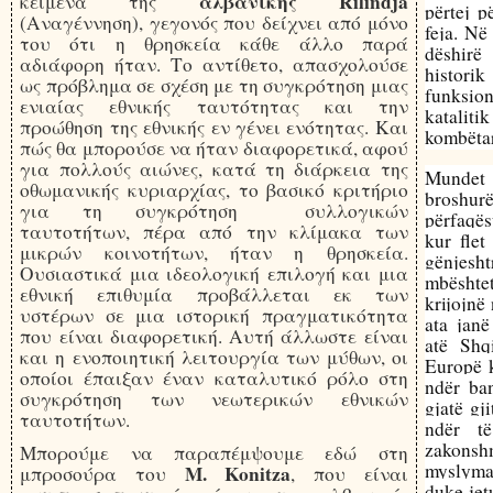
αλβανικής Rilindja
κείμενα της
përtej p
(Αναγέννηση), γεγονός που δείχνει από μόνο
feja. Në
του ότι η θρησκεία κάθε άλλο παρά
dëshirë
αδιάφορη ήταν. Το αντίθετο, απασχολούσε
histori
ως πρόβλημα σε σχέση με τη συγκρότηση μιας
funksion
ενιαίας εθνικής ταυτότητας και την
katalit
προώθηση της εθνικής εν γένει ενότητας. Και
kombëta
πώς θα μπορούσε να ήταν διαφορετικά, αφού
για πολλούς αιώνες, κατά τη διάρκεια της
Mundet
οθωμανικής κυριαρχίας, το βασικό κριτήριο
broshu
για τη συγκρότηση συλλογικών
përfaqës
ταυτοτήτων, πέρα από την κλίμακα των
kur flet
μικρών κοινοτήτων, ήταν η θρησκεία.
gënjes
Ουσιαστικά μια ιδεολογική επιλογή και μια
mbështe
εθνική επιθυμία προβάλλεται εκ των
krijojnë
υστέρων σε μια ιστορική πραγματικότητα
ata janë
που είναι διαφορετική. Αυτή άλλωστε είναι
atë Shq
και η ενοποιητική λειτουργία των μύθων, οι
Europë k
οποίοι έπαιξαν έναν καταλυτικό ρόλο στη
ndër ban
συγκρότηση των νεωτερικών εθνικών
gjatë gj
ταυτοτήτων.
ndër t
zakonsh
Μπορούμε να παραπέμψουμε εδώ στη
myslyman
Μ. Konitza
μπροσούρα του
, που είναι
duke jetu