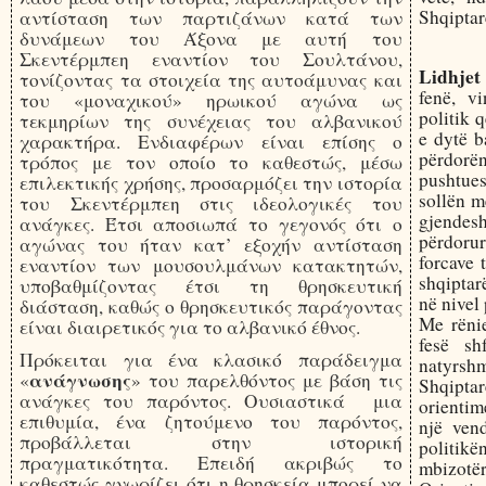
Shqiptar
αντίσταση των παρτιζάνων κατά των
δυνάμεων του Άξονα με αυτή του
Σκεντέρμπεη εναντίον του Σουλτάνου,
Lidhjet
τονίζοντας τα στοιχεία της αυτοάμυνας και
fenë, vi
του «μοναχικού» ηρωικού αγώνα ως
politik 
τεκμηρίων της συνέχειας του αλβανικού
e dytë b
χαρακτήρα. Ενδιαφέρων είναι επίσης ο
përdorë
τρόπος με τον οποίο το καθεστώς, μέσω
pushtue
επιλεκτικής χρήσης, προσαρμόζει την ιστορία
sollën m
του Σκεντέρμπεη στις ιδεολογικές του
gjendesh
ανάγκες. Έτσι αποσιωπά το γεγονός ότι ο
përdorur
αγώνας του ήταν κατ’ εξοχήν αντίσταση
forcave 
εναντίον των μουσουλμάνων κατακτητών,
shqiptar
υποβαθμίζοντας έτσι τη θρησκευτική
në nivel 
διάσταση, καθώς ο θρησκευτικός παράγοντας
Me rënie
είναι διαιρετικός για το αλβανικό έθνος.
fesë sh
Πρόκειται για ένα κλασικό παράδειγμα
natyrshm
ανάγνωσης
«
» του παρελθόντος με βάση τις
Shqipt
ανάγκες του παρόντος. Ουσιαστικά μια
orientim
επιθυμία, ένα ζητούμενο του παρόντος,
një ven
προβάλλεται στην ιστορική
politik
πραγματικότητα. Επειδή ακριβώς το
mbizotë
καθεστώς γνωρίζει ότι η θρησκεία μπορεί να