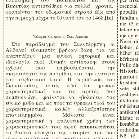
Βενετίας
αντιστάθηκε για πολλά χρόνια,
esencial
κρατώντας τον οθωμανικό στρατό έξω από
popullit
[ix]
την περιοχή μέχρι το θάνατό του το 1468.
fundin e
me të ci
fetare m
një qytet
Γεώργιος Καστριώτης- Σκεντέρμπεης
Nëse di
Στο παράδειγμα του Σκεντέρμπεη οι
kohës, d
Αλβανοί εθνικιστές βρήκαν βάση για να
bëhet t
αναπτύξουν μια εθνική ρητορική και
kërkesat
ιδεολογία περί εθνικής αντίστασης στους
Pollo dh
εχθρούς που επιβουλεύονται την
Historia
ακεραιότητα της πατρίδας και την ενότητα
patriot i
του αλβανικού λαού. Η περίπτωση του
krishter
Σκεντέρμπεη, εκτός από τα ηρωικά
vetë sh
χαρακτηριστικά και τις αρετές που
çështje
συμπυκνώνει, φαίνεται να «βολεύει» τον
nxitojnë
εθνικό μύθο και ως προς τα θρησκευτικά του
mbështe
χαρακτηριστικά, καθώς αλλαξοπίστησε
antikato
επανειλημμένα. Μάλιστα είναι
kishte r
χαρακτηριστική η επιλεκτική χρήση των
kombë
αποσιωπάται
χαρακτηριστικών του, αφού
orthodhok
το βασικό στοιχείο της ιστορίας του που
Në të n
είναι η αντίσταση ενός χριστιανού απέναντι