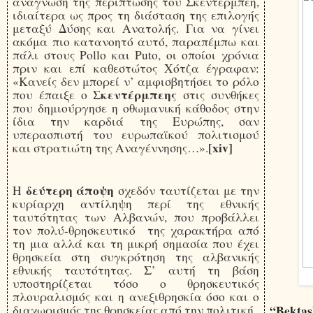
ανάγνωση της περίπτωσης του Σκεντέρμπεη,
ιδιαίτερα ως προς τη διάσταση της επιλογής
μεταξύ Δύσης και Ανατολής. Για να γίνει
ακόμα πιο κατανοητό αυτό, παραπέμπω και
πάλι στους Pollo και Puto, οι οποίοι χρόνια
πριν και επί καθεστώτος Χότζα έγραφαν:
«Κανείς δεν μπορεί ν’ αμφισβητήσει το ρόλο
Σκεντέρμπεης
που έπαιξε ο
στις συνθήκες
που δημιούργησε η οθωμανική κάθοδος στην
ίδια την καρδιά της Ευρώπης, σαν
υπερασπιστή του ευρωπαϊκού πολιτισμού
[xiv]
και στρατιώτη της Αναγέννησης…».
δεύτερη άποψη
Η
σχεδόν ταυτίζεται με την
κυρίαρχη αντίληψη περί της εθνικής
ταυτότητας των Αλβανών, που προβάλλει
τον πολύ-θρησκευτικό της χαρακτήρα από
τη μια αλλά και τη μικρή σημασία που έχει
θρησκεία στη συγκρότηση της αλβανικής
εθνικής ταυτότητας. Σ’ αυτή τη βάση
υποστηρίζεται τόσο ο θρησκευτικός
πλουραλισμός και η ανεξιθρησκία όσο και ο
διαχωρισμός της θρησκείας από την πολιτική.
“Bektas