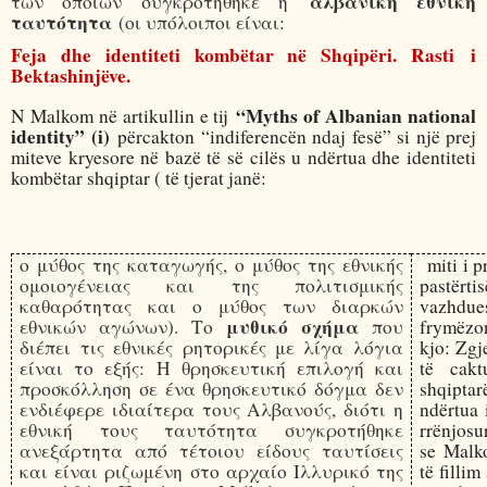
αλβανική εθνική
των οποίων συγκροτήθηκε η
ταυτότητα
(οι υπόλοιποι είναι:
Feja dhe identiteti kombëtar në Shqipëri. Rasti
i
Bektashinjëve.
“Myths of Albanian national
N Malkom në artikullin e tij
identity” (i)
përcakton “indiferencën ndaj fesë” si një prej
miteve kryesore në bazë të së cilës u ndërtua dhe identiteti
kombëtar shqiptar ( të tjerat janë:
ο μύθος της καταγωγής, ο μύθος της εθνικής
miti i p
ομοιογένειας και της πολιτισμικής
pastërti
καθαρότητας και ο μύθος των διαρκών
vazhdu
μυθικό σχήμα
εθνικών αγώνων). Το
που
frymëzon
διέπει τις εθνικές ρητορικές με λίγα λόγια
kjo: Zgj
είναι το εξής: Η θρησκευτική επιλογή και
të cakt
προσκόλληση σε ένα θρησκευτικό δόγμα δεν
shqiptar
ενδιέφερε ιδιαίτερα τους Αλβανούς, διότι η
ndërtua 
εθνική τους ταυτότητα συγκροτήθηκε
rrënjosu
ανεξάρτητα από τέτοιου είδους ταυτίσεις
se Malko
και είναι ριζωμένη στο αρχαίο Ιλλυρικό της
të filli