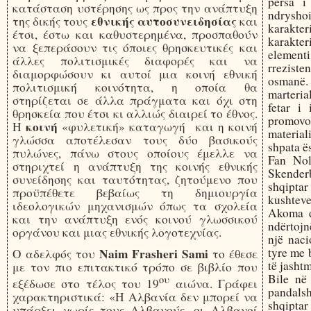
përsa i 
κατάσταση υστέρησης ως προς την ανάπτυξη
ndryshoi
εθνικής αυτοσυνειδησίας
της δικής τους
και
karakt
έτσι, έστω και καθυστερημένα, προσπαθούν
karakter
να ξεπεράσουν τις όποιες θρησκευτικές και
element
άλλες πολιτισμικές διαφορές και να
rreziste
διαμορφώσουν κι αυτοί μια κοινή εθνική
osmanë.
πολιτισμική κοινότητα, η οποία θα
marteria
στηρίζεται σε άλλα πράγματα και όχι στη
fetar i 
θρησκεία που έτσι κι αλλιώς διαιρεί το έθνος.
promovo
κοινή
Η
«φυλετική» καταγωγή και η κοινή
materia
γλώσσα αποτέλεσαν τους δύο βασικούς
shpata ës
πυλώνες, πάνω στους οποίους έμελλε να
Fan Nol
στηριχτεί η ανάπτυξη της κοινής εθνικής
Skender
συνείδησης και ταυτότητας, ζητούμενο που
shqiptar
προϋπέθετε βεβαίως τη δημιουργία
kushteve
ιδεολογικών μηχανισμών όπως τα σχολεία
Akoma d
και την ανάπτυξη ενός κοινού γλωσσικού
ndërtojn
οργάνου και μιας εθνικής λογοτεχνίας.
një naci
tyre me 
Naim Frasheri Sami
Ο αδελφός του
το έθεσε
të jasht
με τον πιο επιτακτικό τρόπο σε βιβλίο που
Bile në 
ου
εξέδωσε στο τέλος του 19
αιώνα. Γράφει
pandals
χαρακτηριστικά: «Η Αλβανία δεν μπορεί να
shqiptar
υπάρξει χωρίς τους Αλβανούς, οι Αλβανοί