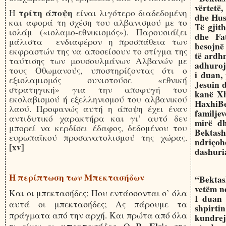
vërtetë
τρίτη άποψη
Η
είναι λιγότερο διαδεδομένη
dhe Hus
και αφορά τη σχέση του αλβανισμού με το
Të gjit
ισλάμ («ισλαμο-εθνικισμός»). Παρουσιάζει
dhe Fa
μάλιστα ενδιαφέρον η προσπάθεια των
besojnë 
εκφραστών της να αποσείσουν το στίγμα της
të ardhm
ταύτισης των μουσουλμάνων Αλβανών με
adhurojn
τους Οθωμανούς, υποστηρίζοντας ότι ο
i duan,
εξισλαμισμός συνιστούσε «εθνική
Jesuin d
στρατηγική» για την αποφυγή του
kanë Xh
εκσλαβισμού ή εξελληνισμού του αλβανικού
HaxhiBe
λαού. Προφανώς αυτή η άποψη έχει έναν
familje
αντιδυτικό χαρακτήρα και γι’ αυτό δεν
mirë dh
μπορεί να κερδίσει έδαφος, δεδομένου του
Bektash
ευρωπαϊκού προσανατολισμού της χώρας.
ndriçoh
[xv]
dashuria
Η περίπτωση των Μπεκτασήδων
“Bektash
vetëm n
Και οι μπεκτασήδες; Που εντάσσονται σ’ όλα
I duan 
αυτά οι μπεκτασήδες; Ας πάρουμε τα
shpirti
πράγματα από την αρχή. Και πρώτα από όλα
kundrej