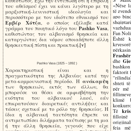
καθεστώτος. Έχω την εντύπωση ότι η επιβολή
«Nëse l
του αθεϊσμού έχει να κάνει λιγότερο με τη
të zvend
μαρξιστική-λενινιστική ιδεολογία και
apo bind
περισσότερο με τον ιδιότυπο εθνικισμό του
shqipta
Εμβέρ Χότζα
, ο οποίος εξέλαβε κατά
vazhduar
Pashko Vasa
γράμμα τον ποιητικό λόγο του
,
Fan Noli,
καθιστώντας τον αλβανισμό θρησκεία και
Është k
καταργώντας δια νόμου οποιαδήποτε άλλη
kryesor
[v]
θρησκευτική πίστη και πρακτική.
përkasi
Frashër
Gje
dhe
Pashko Vasa (1825 – 1892 )
bashko
Χαρακτηριστική είναι και η
faktorit
πραγματικότητα της Αλβανίας κατά την
“rilind
ανάκαμψη
μετα-κομμουνιστική περίοδο. Η
shteti t
των θρησκειών, εκτός των άλλων, θα
për më 
μπορούσε να θέσει σε αμφισβήτηση την
fillime
ενότητα του αλβανικού λαού, εάν
klimë b
επικρατούσαν διαιρετικές αντιλήψεις και
konkurro
τάσεις σχετικά με το ρόλο της θρησκείας. Η
kri
Të
ίδια η αλβανική ταυτότητα έπρεπε να
fillojn
αντιμετωπίσει διλήμματα ταύτισης με τη μια
origjina
ή την άλλη θρησκεία, γεγονός που είχε
feja më