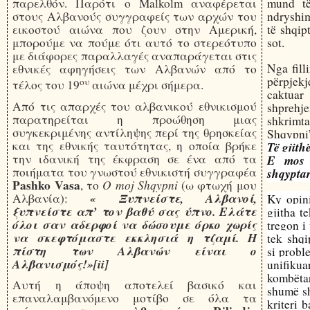
παρελθόν. Παρότι ο Malkolm αναφέρεται
mund të
στους Αλβανούς συγγραφείς των αρχών του
ndryshim
εικοστού αιώνα που ζουν στην Αμερική,
të shqip
μπορούμε να πούμε ότι αυτό το στερεότυπο
sot.
με διάφορες παραλλαγές αναπαράγεται στις
Nga fill
εθνικές αφηγήσεις των Αλβανών από το
përpjek
ου
τέλος του 19
αιώνα μέχρι σήμερα.
caktuar 
Από τις απαρχές του αλβανικού εθνικισμού
shprehj
παρατηρείται η προώθηση μιας
shkrimt
συγκεκριμένης αντίληψης περί της θρησκείας
Shqypni
και της εθνικής ταυτότητας, η οποία βρήκε
Të gjith
την ιδανική της έκφραση σε ένα από τα
E mos 
ποιήματα του γνωστού εθνικιστή συγγραφέα
shqyptar
Pashko Vasa
O moj Shqypni
, το
(ω φτωχή μου
« Ξυπνείστε, Αλβανοί,
Αλβανία):
Ky opini
ξυπνείστε απ’ τον βαθύ σας ύπνο. Ελάτε
gjitha t
όλοι σαν αδερφοί να δώσουμε όρκο χωρίς
tregon i
να σκεφτόμαστε εκκλησιά η τζαμί. Η
tek shqi
πίστη των Αλβανών είναι ο
si proble
Αλβανισμός!»[ii]
unifiku
kombëtar
Αυτή η άποψη αποτελεί βασικό και
shumë sh
επαναλαμβανόμενο μοτίβο σε όλα τα
kriteri 