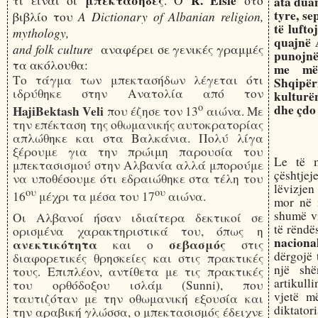
μπεκτασήδες
R
.
Elsie
τι είναι οι
. Ο
στο
ata dua
tyre, se
A Dictionary of Albanian religion,
βιβλίο
του
të lufto
mythology,
quajnë A
and folk culture
αναφέρει σε γενικές γραμμές
punojnë
τα ακόλουθα:
me më
Το τάγμα των μπεκτασήδων λέγεται ότι
Shqipëri
ιδρύθηκε στην Ανατολία από τον
kulturë
ο
dhe çdo 
HajiBektash Veli
που έζησε τον 13
αιώνα. Με
την επέκταση της οθωμανικής αυτοκρατορίας
απλώθηκε και στα Βαλκάνια. Πολύ λίγα
ξέρουμε για την πρώιμη παρουσία του
Le të m
μπεκτασισμού στην Αλβανία αλλά μπορούμε
çështje
να υποθέσουμε ότι εδραιώθηκε στα τέλη του
lëvizjen
ου
ου
16
μέχρι τα μέσα του 17
αιώνα.
mor në 
shumë vi
Οι Αλβανοί ήσαν ιδιαίτερα δεκτικοί σε
të rëndë
ορισμένα χαρακτηριστικά του, όπως
η
naciona
ανεκτικότητα
σεβασμός
και ο
στις
dërgojë 
διαφορετικές θρησκείες και στις πρακτικές
një sh
τους. Επιπλέον, αντίθετα με τις πρακτικές
artikull
του ορθόδοξου ισλάμ (Sunni), που
vjetë m
ταυτιζόταν με την οθωμανική εξουσία και
diktator
την αραβική γλώσσα, ο μπεκτασισμός έδειχνε