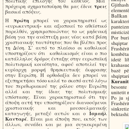
πολιτικής επιλογής του καθενός. Μια
Gjithas
τρεις
πρόχειρη σχηματοποίηση θα μας έδινε
element
βασικά απόψεις.
Ballkan
πρώτη
Η
μπορεί να χαρακτηριστεί ως
karakte
«ευρωκεντρική» και αξιοποιεί το αθεϊστικό
panteizm
παρελθόν, χρησιμοποιώντας το ως μηδενική
misticiz
βάση για την ανάπτυξη μιας νέας κατά βάση
Por bur
χριστιανικής ταυτότητας που θα βλέπει προς
shqipta
τη Δύση. Σ’ αυτό το πλαίσιο οι καθολικοί
Frashër
υποστηρίζουν ότι καθολικισμός είναι ο πιο
kombëta
κατάλληλος δρόμος ένταξης στην ευρωπαϊκή
idetë l
πολιτισμική κοινότητα, αφού αποτελεί την
krahasue
κυρίαρχη μορφή θρησκευτικής έκφρασης
bazë pë
στην Ευρώπη. Η ορθοδοξία δεν μπορεί να
shqipta
εξυπηρετήσει τόσο καλά το σκοπό αυτό λόγω
Kuranit
του περιθωριακού της ρόλου στην Ευρώπη
besonte
αλλά και της ίδιας της πολιτισμικής
unitetit 
υπόστασης. Είναι χαρακτηριστικό ότι την
Po ju s
άποψη αυτή την υποστηρίζουν διανοούμενοι
Frashër
χριστιανικής και μουσουλμανικής
sinkret
Ισμαήλ
καταγωγής, μεταξύ αυτών και ο
bektashi
Κανταρέ
. Είναι μια άποψη που, εκτός των
άλλων, συνάδει και με μια συγκεκριμένη