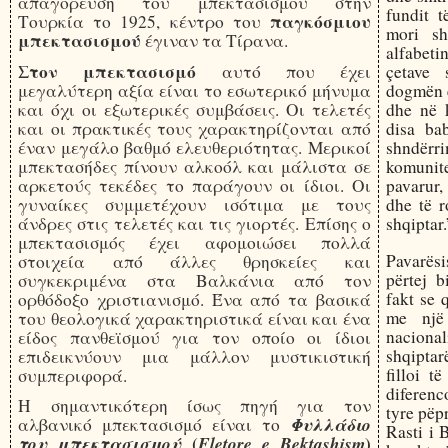
απαγόρευση του μπεκτασισμού στην
fundit 
παγκόσμιου
Τουρκία το 1925, κέντρο του
mori sh
μπεκτασισμού
έγιναν τα Τίρανα.
alfabeti
Στον μπεκτασισμό
αυτό που έχει
çetave 
μεγαλύτερη αξία είναι το εσωτερικό μήνυμα
dogmën e
και όχι οι εξωτερικές συμβάσεις. Οι τελετές
dhe në 
και οι πρακτικές τους χαρακτηρίζονται από
disa bab
έναν μεγάλο βαθμό ελευθεριότητας. Μερικοί
shndërri
μπεκτασήδες πίνουν αλκοόλ και μάλιστα σε
komunite
αρκετούς τεκέδες το παράγουν οι ίδιοι. Οι
pavarur,
γυναίκες συμμετέχουν ισότιμα με τους
dhe të r
άνδρες στις τελετές και τις γιορτές. Επίσης ο
shqiptar
μπεκτασισμός έχει αφομοιώσει πολλά
Pavarësi
στοιχεία από άλλες θρησκείες και
përtej b
συγκεκριμένα στα Βαλκάνια από τον
fakt se 
ορθόδοξο χριστιανισμό. Ένα από τα βασικά
me një
του θεολογικά χαρακτηριστικά είναι και ένα
naciona
είδος πανθεϊσμού για τον οποίο οι ίδιοι
shqipta
επιδεικνύουν μια μάλλον μυστικιστική
filloi t
συμπεριφορά.
diferenc
Η σημαντικότερη ίσως πηγή για τον
tyre pëpr
Φυλλάδιο
αλβανικό μπεκτασισμό είναι το
Rasti i 
του μπεκτασισμού
(
Fletore e Bektashism
)