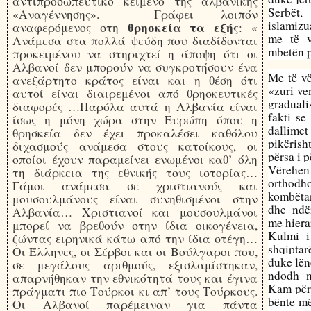
αντιπροσωπευτικό κείμενο της αλβανικής
Serbët,
«Αναγέννησης». Γράφει λοιπόν
islamizu
θρησκεία τα εξής
αναφερόμενος στη
: «
me të v
Ανάμεσα στα πολλά ψεύδη που διαδίδονται
mbetën 
προκειμένου να στηριχτεί η άποψη ότι οι
Αλβανοί δεν μπορούν να συγκροτήσουν ένα
Me të vë
ανεξάρτητο κράτος είναι και η θέση ότι
«zuri ve
αυτοί είναι διαιρεμένοι από θρησκευτικές
graduali
διαφορές …Παρόλα αυτά η Αλβανία είναι
fakti se
ίσως η μόνη χώρα στην Ευρώπη όπου η
dallime
θρησκεία δεν έχει προκαλέσει καθόλου
pikërish
διχασμούς ανάμεσα στους κατοίκους, οι
përsa i 
οποίοι έχουν παραμείνει ενωμένοι καθ’ όλη
Vërehe
τη διάρκεια της εθνικής τους ιστορίας…
orthodho
Γάμοι ανάμεσα σε χριστιανούς και
kombëtar
μουσουλμάνους είναι συνηθισμένοι στην
dhe ndër
Αλβανία… Χριστιανοί και μουσουλμάνοι
me hiera
μπορεί να βρεθούν στην ίδια οικογένεια,
Kulmi i
ζώντας ειρηνικά κάτω από την ίδια στέγη…
shqiptar
Οι Έλληνες, οι Σέρβοι και οι Βούλγαροι που,
duke lën
σε μεγάλους αριθμούς, εξισλαμίστηκαν,
ndodh n
απαρνήθηκαν την εθνικότητά τους και έγινα
Kam përs
πράγματι πιο Τούρκοι κι απ’ τους Τούρκους.
bënte më
Οι Αλβανοί παρέμειναν για πάντα