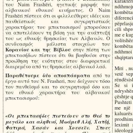
karakter
του Naim Frashëri, ηγετικής μορφής του
ndihmoj
αλβανικού εθνικού κινήματος. Ο Naim
kombëta
Frashëri πίστευε ότι οι φιλελεύθερες ιδέες και
difere
πανθεϊστικός και συγκρητιστικός
pëprlasj
χαρακτήρας του μπεκτασισμού μπορούσαν
cili shp
να αποτελέσουν τη βάση για την ανάπτυξή
me e kup
του ως εθνικής θρησκείας των Αλβανών. Ο
volitsh
συνδυασμός μάλιστα στοιχείων του
kombëta
Κορανίου και της Βίβλου
στην πίστη των
ndihmoi
μπεκτασήδων πίστευε ότι θα βοηθούσε στην
shqiptar
προώθηση της ενότητας στον διαφορετικά
διαιρεμένο από τις θρησκείες αλβανικό λαό.
Miti , n
vetë ve
Παραθέτουμε δύο αποσπάσματα
από το
rëndësis
έργο αυτό του N. Frasheri, που δείχνουν τόσο
Se si i
τον πανθεϊσμό και το συγκρητισμό όσο και
ndryshëm
τον εθνικό χαρακτήρα του αλβανικού
çështje 
μπεκτασισμού:
Pushteti 
me një 
kaluarës
«Οι μπεκτασήδες πιστεύουν στο Θεό το
prodhimi
μεγάλο και αληθινό, Μωάμεθ Αλή, Χατζή,
leximit
Φατιμά, Χασάν και Χουσεϊν. Στους
ideolog