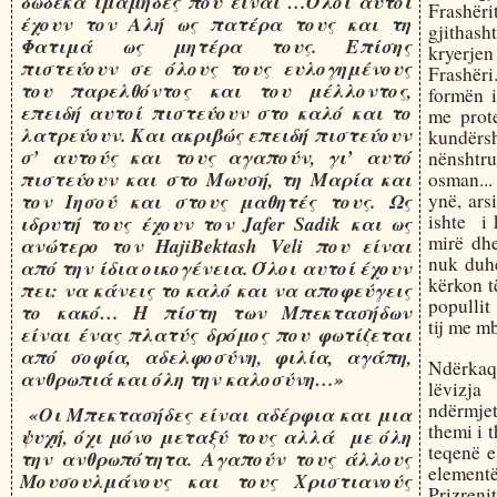
δώδεκα ιμάμηδες που είναι …Όλοι αυτοί
Frashëri
έχουν τον Αλή ως πατέρα τους και τη
gjithash
Φατιμά ως μητέρα τους. Επίσης
kryerje
πιστεύουν σε όλους τους ευλογημένους
Frashër
του παρελθόντος και του μέλλοντος,
formën i
επειδή αυτοί πιστεύουν στο καλό και το
me prote
λατρεύουν. Και ακριβώς επειδή πιστεύουν
kundërs
σ’ αυτούς και τους αγαπούν, γι’ αυτό
nënshtr
πιστεύουν και στο Μωυσή, τη Μαρία και
osman...
ynë, ars
τον Ιησού και στους μαθητές τους. Ως
ishte i 
ιδρυτή τους έχουν τον Jafer Sadik και ως
mirë dhe
ανώτερο τον HajiBektash Veli που είναι
nuk duhe
από την ίδια οικογένεια. Όλοι αυτοί έχουν
kërkon t
πει: να κάνεις το καλό και να αποφεύγεις
popullit
το κακό… Η πίστη των Μπεκτασήδων
tij me mb
είναι ένας πλατύς δρόμος που φωτίζεται
από σοφία, αδελφοσύνη, φιλία, αγάπη,
Ndërkaq 
ανθρωπιά και όλη την καλοσύνη…»
lëvizja
ndërmjet
«Οι Μπεκτασήδες είναι αδέρφια και μια
themi i 
ψυχή, όχι μόνο μεταξύ τους αλλά με όλη
teqenë e
την ανθρωπότητα. Αγαπούν τους άλλους
element
Μουσουλμάνους και τους Χριστιανούς
Prizren