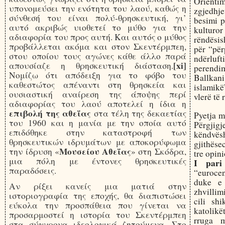
Orientim
υπονομεύσει την ενότητα του λαού, καθώς η
zgjedhj
σύνθεσή του είναι πολύ-θρησκευτική, γι’
besimi p
αυτό ακριβώς υιοθετεί το μύθο για την
kulturor 
αδιαφορία του προς αυτή. Και αυτός ο μύθος
rëndësi
προβάλλεται ακόμα και στον Σκεντέρμπεη,
për “për
στου οποίου τους αγώνες κάθε άλλο παρά
ndërlu
[xi]
απουσίαζε η θρησκευτική διάσταση.
perendim
Νομίζω ότι απόδειξη για το φόβο του
Ballkan
καθεστώτος απέναντι στη θρησκεία και
islamikë
ουσιαστική αναίρεση της άποψης περί
vlerë të 
αδιαφορίας του λαού αποτελεί η ίδια η
επιβολή της αθεΐας
στα τέλη της δεκαετίας
Pyetja m
του 1960 και η μανία με την οποία αυτό
Përgjig
επιδόθηκε στην καταστροφή των
këndvës
θρησκευτικών ιδρυμάτων με αποκορύφωμα
gjithësec
Μουσείου Αθεΐας
την ίδρυση «
» στη Σκόδρα,
tre opin
μια πόλη με έντονες θρησκευτικές
I pari
παραδόσεις.
“eurocen
duke e 
Αν ρίξει κανείς μια ματιά στην
zhvillim
ιστοριογραφία της εποχής, θα διαπιστώσει
cili sh
εύκολα την προσπάθεια που γίνεται να
katolikë
προσαρμοστεί η ιστορία του Σκεντέρμπεη
rruga m
στα σύγχρονα ιδεολογικά ζητούμενα. Στο