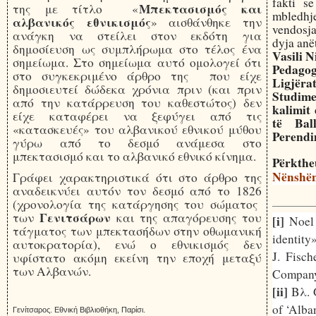
fakti s
Μπεκτασισμός και
της με τίτλο «
mbledhj
αλβανικός εθνικισμός
» αισθάνθηκε την
vendosja
ανάγκη να στείλει στον εκδότη για
dyja anët
δημοσίευση ως συμπλήρωμα στο τέλος ένα
Vasili N
σημείωμα. Στο σημείωμα αυτό ομολογεί ότι
Pedagog 
στο συγκεκριμένο άρθρο της που είχε
Ligjëra
δημοσιευτεί δώδεκα χρόνια πριν (και πριν
Studime
από την κατάρρευση του καθεστώτος) δεν
kalimit
είχε καταφέρει να ξεφύγει από τις
të Ball
«κατασκευές» του αλβανικού εθνικού μύθου
Perendi
γύρω από το δεσμό ανάμεσα στο
μπεκτασισμό και το αλβανικό εθνικό κίνημα.
Përkthe
N
ënshë
Γράφει χαρακτηριστικά ότι στο άρθρο της
αναδεικνύει αυτόν τον δεσμό από το 1826
(χρονολογία της κατάργησης του σώματος
Γενιτσάρων
των
και της απαγόρευσης του
[i]
Noel
τάγματος των μπεκτασήδων στην οθωμανική
identity
αυτοκρατορία), ενώ ο εθνικισμός δεν
J. Fisch
υφίστατο ακόμη εκείνη την εποχή μεταξύ
των Αλβανών.
Company
[ii]
Βλ
.
of ‘Alba
Γενίτσαρος. Εθνική Βιβλιοθήκη, Παρίσι.