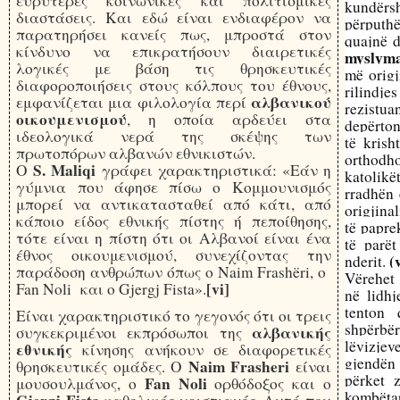
ευρύτερες κοινωνικές και πολιτισμικές
kundërs
διαστάσεις. Και εδώ είναι ενδιαφέρον να
përputhë
παρατηρήσει κανείς πως, μπροστά στον
quajnë d
κίνδυνο να επικρατήσουν διαιρετικές
myslym
λογικές με βάση τις θρησκευτικές
më origj
διαφοροποιήσεις στους κόλπους του έθνους,
rilindje
αλβανικού
εμφανίζεται μια φιλολογία περί
rezist
οικουμενισμού
, η οποία αρδεύει στα
depërton
ιδεολογικά νερά της σκέψης των
të krish
πρωτοπόρων αλβανών εθνικιστών.
orthodh
S. Maliqi
Ο
γράφει χαρακτηριστικά: «Εάν η
katolik
γύμνια που άφησε πίσω ο Κομμουνισμός
rradhën 
μπορεί να αντικατασταθεί από κάτι, από
origjinal
κάποιο είδος εθνικής πίστης ή πεποίθησης,
të papre
τότε είναι η πίστη ότι οι Αλβανοί είναι ένα
të parët
έθνος οικουμενισμού, συνεχίζοντας την
(
nderit.
παράδοση ανθρώπων όπως ο Naim Frashëri, ο
Vërehet 
[vi]
Fan Noli και o Gjergj Fista».
në lidhj
tenton 
Είναι χαρακτηριστικό το γεγονός ότι οι τρεις
shpërbër
αλβανικής
συγκεκριμένοι εκπρόσωποι της
lëvizje
εθνικής
κίνησης ανήκουν σε διαφορετικές
gjendën 
Naim Frasheri
θρησκευτικές ομάδες. Ο
είναι
përket z
Fan Noli
μουσουλμάνος, ο
ορθόδοξος και ο
kombëta