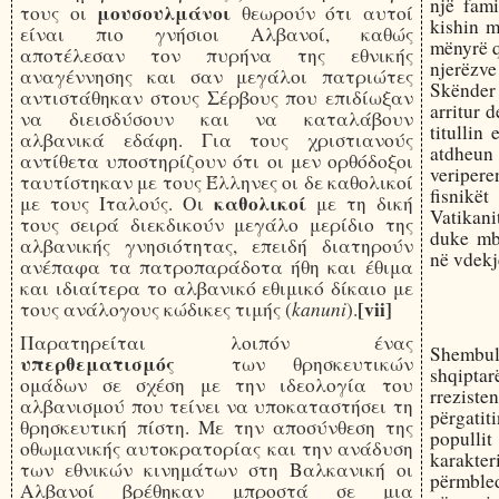
një fami
μουσουλμάνοι
τους οι
θεωρούν ότι αυτοί
kishin m
είναι πιο γνήσιοι Αλβανοί, καθώς
mënyrë q
αποτέλεσαν τον πυρήνα της εθνικής
njerëzve 
αναγέννησης και σαν μεγάλοι πατριώτες
Skënder 
αντιστάθηκαν στους Σέρβους που επιδίωξαν
arritur 
να διεισδύσουν και να καταλάβουν
titullin
αλβανικά εδάφη. Για τους χριστιανούς
atdheu
αντίθετα υποστηρίζουν ότι οι μεν ορθόδοξοι
veripere
ταυτίστηκαν με τους Έλληνες οι δε καθολικοί
fisnikët
καθολικοί
με τους Ιταλούς. Οι
με τη δική
Vatikani
τους σειρά διεκδικούν μεγάλο μερίδιο της
duke mbj
αλβανικής γνησιότητας, επειδή διατηρούν
në vdekje
ανέπαφα τα πατροπαράδοτα ήθη και έθιμα
και ιδιαίτερα το αλβανικό εθιμικό δίκαιο με
kanuni
[vii]
τους ανάλογους κώδικες τιμής (
).
Παρατηρείται λοιπόν ένας
Shembu
υπερθεματισμός
των θρησκευτικών
shqipta
ομάδων σε σχέση με την ιδεολογία του
rrezist
αλβανισμού που τείνει να υποκαταστήσει τη
përgatit
θρησκευτική πίστη. Με την αποσύνθεση της
popullit
οθωμανικής αυτοκρατορίας και την ανάδυση
karakte
των εθνικών κινημάτων στη Βαλκανική οι
përmbled
Αλβανοί βρέθηκαν μπροστά σε μια