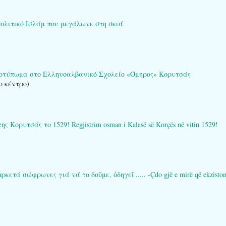
πολιτικό Ισλάμ που μεγάλωνε στη σκιά
ποτύπωμα στο Ελληνοαλβανικό Σχολείο «Όμηρος» Κορυτσάς
ο κέντρο)
ορυτσάς το 1529! Regjistrim osman i Kalasë së Korçës në vitin 1529!
τά σώφρωνες γιά νά το δοῦμε, ὁδηγεῖ ..... -Çdo gjë e mirë që ekziston në 