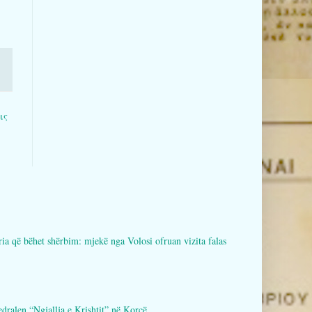
ις
bëhet shërbim: mjekë nga Volosi ofruan vizita falas
en “Ngjallja e Krishtit” në Korçë