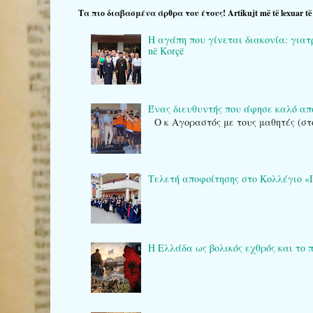
Τα πιο διαβασμένα άρθρα του έτους! Artikujt më të lexuar të v
Η αγάπη που γίνεται διακονία: γιατρο
në Korçë
Ένας διευθυντής που άφησε καλό α
Ο κ Αγοραστός με τους μαθητές (στ
Τελετή αποφοίτησης στο Κολλέγιο «Πλά
Η Ελλάδα ως βολικός εχθρός και το 