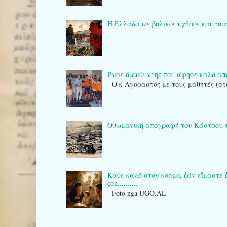
Η Ελλάδα ως βολικός εχθρός και το 
Ένας διευθυντής που άφησε καλό α
Ο κ Αγοραστός με τους μαθητές (στ
Οθωμανική απογραφή του Κάστρου της Κ
Κάθε καλό στόν κόσμο, ἐάν εἴμαστε ἀρκε
çon..........
Foto nga UGO.AL