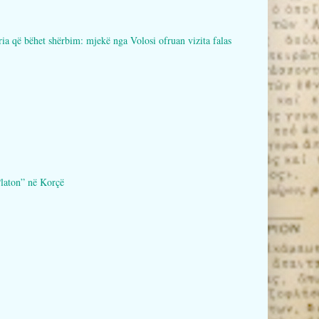
bëhet shërbim: mjekë nga Volosi ofruan vizita falas
aton” në Korçë