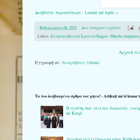
Διαβάστε περισσότερα - Lexoni më tepër..»
-
Φεβρουαρίου 08, 2022
Δεν υπάρχουν σχόλια:
Labels:
Ελληνοαλβανικό Σχολείο Όμηρος- Shkolla shqiptaro-
Αρχική σε
Εγγραφή σε:
Αναρτήσεις (Atom)
Τα πιο διαβασμένα άρθρα του μήνα! - Artikujt më të lexuar t
Η αγάπη που γίνεται διακονία: γιατρο
në Korçë
Λαμπρό συλλείτουργο στον Καθεδρικό 