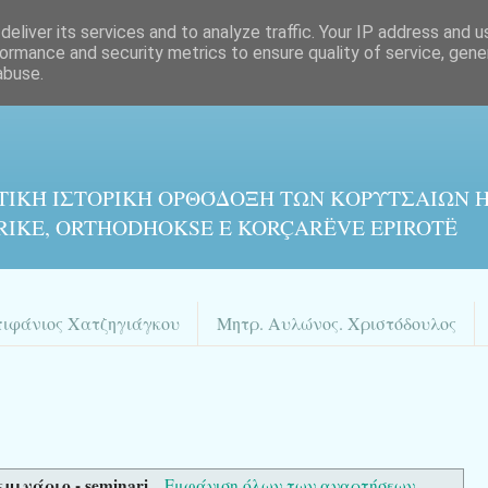
eliver its services and to analyze traffic. Your IP address and 
ormance and security metrics to ensure quality of service, gen
abuse.
ΤΙΚΉ ΙΣΤΟΡΙΚΉ ΟΡΘΌΔΟΞΗ ΤΩΝ ΚΟΡΥΤΣΑΙΩΝ Η
RIKE, ORTHODHOKSE E KORÇARËVE EPIROTË
πιφάνιος Χατζηγιάγκου
Μητρ. Αυλώνος. Χριστόδουλος
εμινάριο - seminari
.
Εμφάνιση όλων των αναρτήσεων