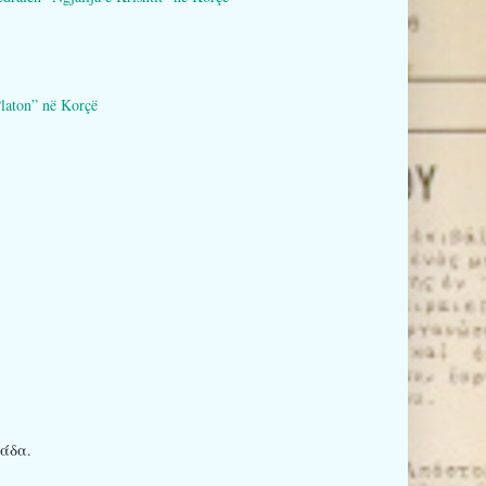
aton” në Korçë
ιάδα.