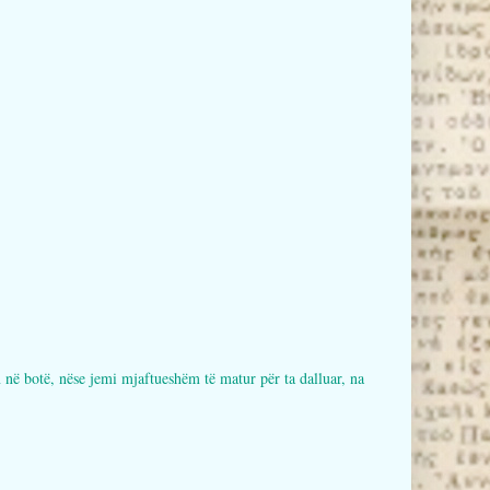
botë, nëse jemi mjaftueshëm të matur për ta dalluar, na