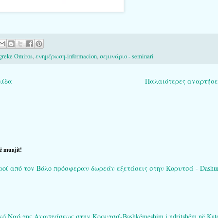
greke Omiros
,
ενημέρωση-informacion
,
σεμινάριο - seminari
λίδα
Παλαιότερες αναρτήσε
ë muajit!
ί από τον Βόλο πρόσφεραν δωρεάν εξετάσεις στην Κορυτσά - Dashuria që 
Ναό της Αναστάσεως στην Κορυτσά-Bashkëmeshim i ndritshëm në Katedral