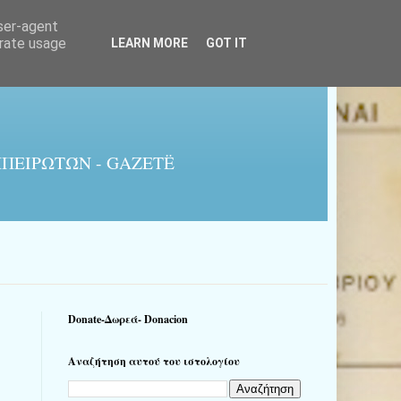
user-agent
erate usage
LEARN MORE
GOT IT
ΠΕΙΡΩΤΏΝ - GAZETË
Donate-Δωρεά- Donacion
Αναζήτηση αυτού του ιστολογίου