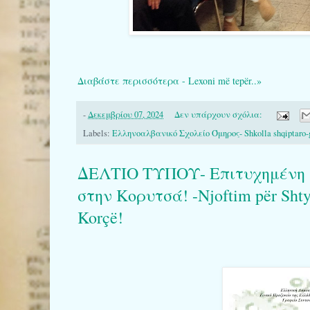
Διαβάστε περισσότερα - Lexoni më tepër..»
-
Δεκεμβρίου 07, 2024
Δεν υπάρχουν σχόλια:
Labels:
Ελληνοαλβανικό Σχολείο Όμηρος- Shkolla shqiptaro-
ΔΕΛΤΙΟ ΤΥΠΟΥ- Επιτυχημένη 
στην Κορυτσά! -Njoftim për Shtyp
Korçë!