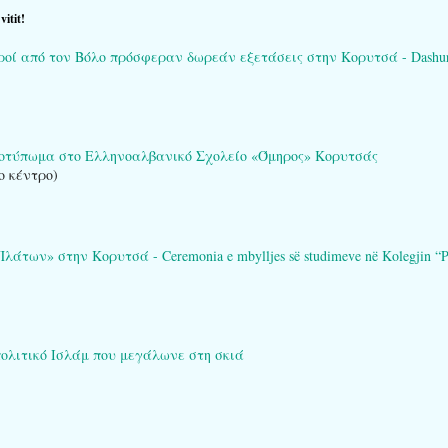
itit!
ί από τον Βόλο πρόσφεραν δωρεάν εξετάσεις στην Κορυτσά - Dashuria që 
ποτύπωμα στο Ελληνοαλβανικό Σχολείο «Όμηρος» Κορυτσάς
ο κέντρο)
των» στην Κορυτσά - Ceremonia e mbylljes së studimeve në Kolegjin “Pl
πολιτικό Ισλάμ που μεγάλωνε στη σκιά