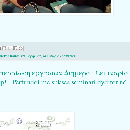
greke Omiros
,
επιμόρφωση
,
σεμινάριο - seminari
περαίωση εργασιών Διήμερου Σεμιναρίο
! - Përfundoi me sukses seminari dyditor në