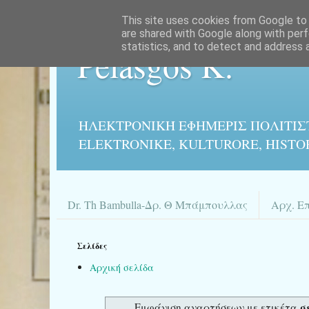
This site uses cookies from Google to d
are shared with Google along with perf
statistics, and to detect and address 
Pelasgos K.
ΗΛΕΚΤΡΟΝΙΚΉ ΕΦΗΜΕΡΙΣ ΠΟΛΙΤΙΣ
ELEKTRONIKE, KULTURORE, HISTO
Dr. Th Bambulla-Δρ. Θ Μπάμπουλλας
Αρχ. Ε
Σελίδες
Αρχική σελίδα
σ
Εμφάνιση αναρτήσεων με ετικέτα