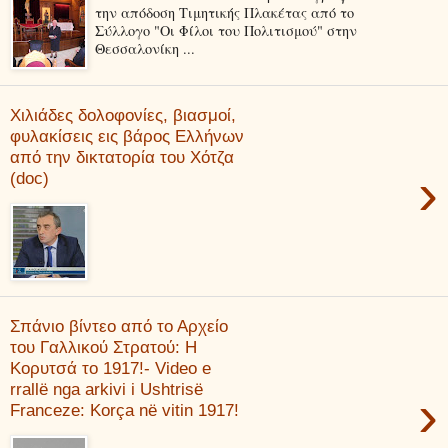
την απόδοση Τιμητικής Πλακέτας από το
Σύλλογο "Οι Φίλοι του Πολιτισμού" στην
Θεσσαλονίκη ...
Χιλιάδες δολοφονίες, βιασμοί,
φυλακίσεις εις βάρος Ελλήνων
από την δικτατορία του Χότζα
›
(doc)
Σπάνιο βίντεο από το Αρχείο
του Γαλλικού Στρατού: Η
Κορυτσά το 1917!- Video e
rrallë nga arkivi i Ushtrisë
›
Franceze: Korça në vitin 1917!