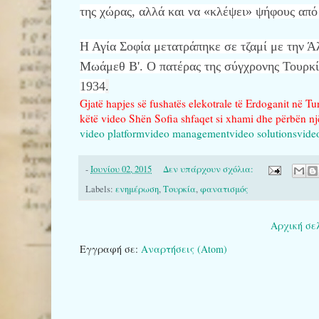
της χώρας, αλλά και να «κλέψει» ψήφους απ
Η Αγία Σοφία μετατράπηκε σε τζαμί με την 
Μωάμεθ Β'. Ο πατέρας της σύγχρονης Τουρκ
1934
.
Gjatë hapjes së fushatës elekotrale të Erdoganit në Tur
këtë video Shën Sofia shfaqet si xhami dhe përbën n
video platform
video management
video solutions
vide
-
Ιουνίου 02, 2015
Δεν υπάρχουν σχόλια:
Labels:
ενημέρωση
,
Τουρκία
,
φανατισμός
Αρχική σε
Εγγραφή σε:
Αναρτήσεις (Atom)