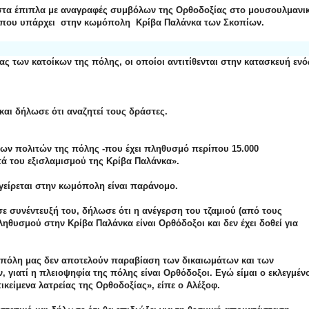
στα έπιπλα με αναγραφές συμβόλων της Ορθοδοξίας στο μουσουλμανι
ης που υπάρχει στην κωμόπολη Κρίβα Παλάνκα των Σκοπίων.
ς των κατοίκων της πόλης, οι οποίοι αντιτίθενται στην κατασκευή ενό
και δήλωσε ότι αναζητεί τους δράστες.
νων πολιτών της πόλης -που έχει πληθυσμό περίπου 15.000
ά του εξισλαμισμού της Κρίβα Παλάνκα».
εγείρεται στην κωμόπολη είναι παράνομο.
ε συνέντευξή του, δήλωσε ότι η ανέγερση του τζαμιού (από τους
ληθυσμού στην Κρίβα Παλάνκα είναι Ορθόδοξοι και δεν έχει δοθεί για
ν πόλη μας δεν αποτελούν παραβίαση των δικαιωμάτων και των
γιατί η πλειοψηφία της πόλης είναι Ορθόδοξοι. Εγώ είμαι ο εκλεγμέν
ικείμενα λατρείας της Ορθοδοξίας», είπε ο Αλέξοφ.