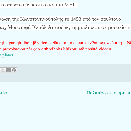
ό το ακραίο εθνικιστικό κόμμα ΜΗΡ.
Άλωση της Κωνσταντινούπολης το 1453 από τον σουλτάνο
ίας, Μουσταφά Κεμάλ Ατατούρκ, τη μετέτρεψε σε μουσείο τ
qi u paraqit dhe një video e cila e prit me entuziazëm nga vetë turqit. N
jë provokacion për çdo orthodhoks Shikoni më poshtë videon
o player
λίδα
Παλαιότερες αναρτήσε