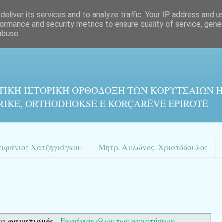
eliver its services and to analyze traffic. Your IP address and 
ormance and security metrics to ensure quality of service, gen
abuse.
ΤΙΚΉ ΙΣΤΟΡΙΚΉ ΟΡΘΌΔΟΞΗ ΤΩΝ ΚΟΡΥΤΣΑΙΩΝ Η
RIKE, ORTHODHOKSE E KORÇARËVE EPIROTË
πιφάνιος Χατζηγιάγκου
Μητρ. Αυλώνος. Χριστόδουλος
φανατισμός
τα
.
Εμφάνιση όλων των αναρτήσεων