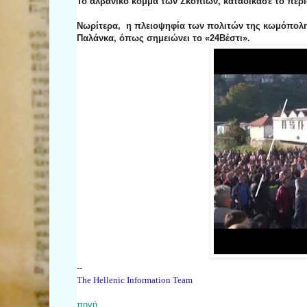
Το αλβανικό κόμμα των Σκοπίων, καταδίκασε το περι
Νωρίτερα, η πλειοψηφία των πολιτών της κωμόπολης
Παλάνκα, όπως σημειώνει το «24Βέστι».
--
The Hellenic Information Team
πηγή