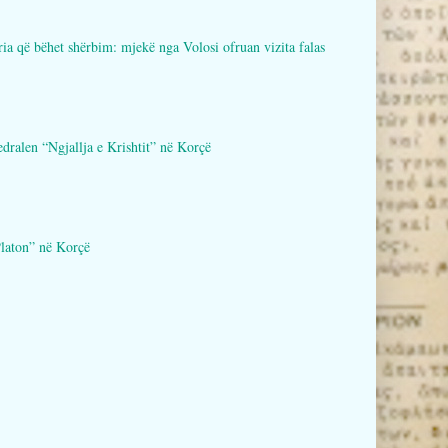
bëhet shërbim: mjekë nga Volosi ofruan vizita falas
en “Ngjallja e Krishtit” në Korçë
aton” në Korçë