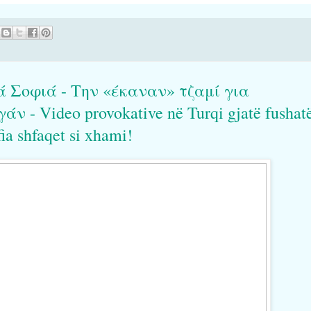
ά Σοφιά - Την «έκαναν» τζαμί για
 - Video provokative në Turqi gjatë fushat
ia shfaqet si xhami!