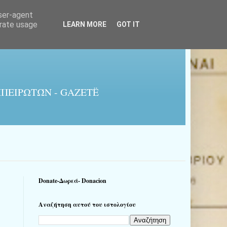
user-agent
erate usage
LEARN MORE
GOT IT
ΠΕΙΡΩΤΏΝ - GAZETË
Donate-Δωρεά- Donacion
Αναζήτηση αυτού του ιστολογίου