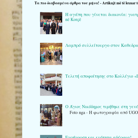
Τα πιο διαβασμένα άρθρα του μήνα! - Artikujt më të lexuar t
Η αγάπη που γίνεται διακονία: γιατρο
në Korçë
Λαμπρό συλλείτουργο στον Καθεδρικό 
Τελετή αποφοίτησης στο Κολλέγιο «Πλά
Ο Άγιος Νικόδημος τιμήθηκε στη γενέτ
Foto nga - Η φωτογραφία από UG
Εγρήγορση και ενότητα αδέρφια!