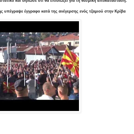
στατικό και δήλωσε ότι θα επιδιώξει για τη θεσμική αποκατάσταση.
 υπέγραψε έγγραφο κατά της ανέγερσης ενός τζαμιού στην Κρίβα