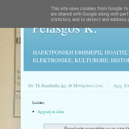
This site uses cookies from Google to d
are shared with Google along with perf
statistics, and to detect and address 
Pelasgos K.
ΗΛΕΚΤΡΟΝΙΚΉ ΕΦΗΜΕΡΙΣ ΠΟΛΙΤΙΣ
ELEKTRONIKE, KULTURORE, HISTO
Dr. Th Bambulla-Δρ. Θ Μπάμπουλλας
Αρχ. Ε
Σελίδες
Αρχική σελίδα
Εμφάνιση αναρτήσεων με ετικέ