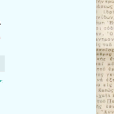
ο
ë
ις