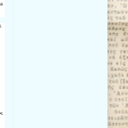
κό
ς
ος