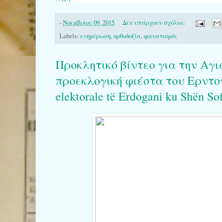
-
Νοεμβρίου 09, 2015
Δεν υπάρχουν σχόλια:
Labels:
ενημέρωση
,
ορθοδοξία
,
φανατισμός
Προκλητικό βίντεο για την Αγι
προεκλογική φιέστα του Ερντογάν
elektorale të Erdogani ku Shën Sof