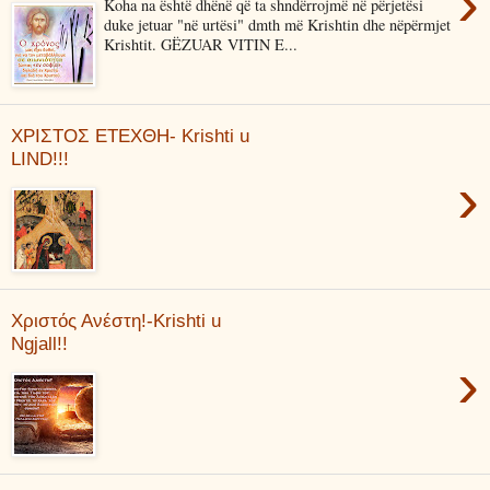
›
Koha na është dhënë që ta shndërrojmë në përjetësi
duke jetuar "në urtësi" dmth më Krishtin dhe nëpërmjet
Krishtit. GËZUAR VITIN E...
ΧΡΙΣΤΟΣ ΕΤΕΧΘΗ- Krishti u
LIND!!!
›
Χριστός Ανέστη!-Krishti u
Ngjall!!
›