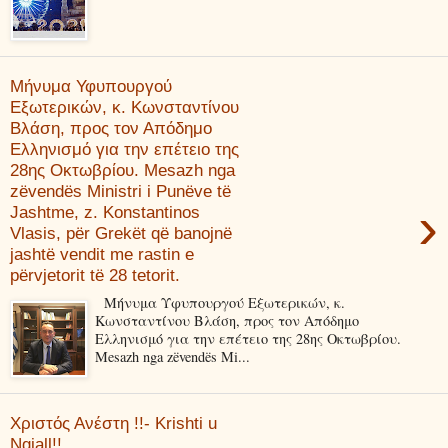
Μήνυμα Υφυπουργού
Εξωτερικών, κ. Κωνσταντίνου
Βλάση, προς τον Απόδημο
Ελληνισμό για την επέτειο της
28ης Οκτωβρίου. Mesazh nga
zëvendës Ministri i Punëve të
›
Jashtme, z. Konstantinos
Vlasis, për Grekët që banojnë
jashtë vendit me rastin e
përvjetorit të 28 tetorit.
Μήνυμα Υφυπουργού Εξωτερικών, κ.
Κωνσταντίνου Βλάση, προς τον Απόδημο
Ελληνισμό για την επέτειο της 28ης Οκτωβρίου.
Mesazh nga zëvendës Mi...
Χριστός Ανέστη !!- Krishti u
Ngjall!!