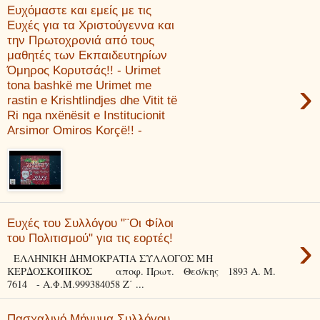
Ευχόμαστε και εμείς με τις
Ευχές για τα Χριστούγεννα και
την Πρωτοχρονιά από τους
μαθητές των Εκπαιδευτηρίων
Όμηρος Κορυτσάς!! - Urimet
›
tona bashkë me Urimet me
rastin e Krishtlindjes dhe Vitit të
Ri nga nxënësit e Institucionit
Arsimor Omiros Korçë!! -
Ευχές του Συλλόγου "¨Οι Φίλοι
›
του Πολιτισμού" για τις εορτές!
ΕΛΛΗΝΙΚΗ ΔΗΜΟΚΡΑΤΙΑ ΣΥΛΛΟΓΟΣ ΜΗ
ΚΕΡΔΟΣΚΟΠΙΚΟΣ αποφ. Πρωτ. Θεσ/κης 1893 Α. Μ.
7614 - Α.Φ.Μ.999384058 Ζ΄ ...
Πασχαλινό Μήνυμα Συλλόγου