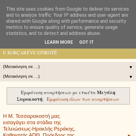
This site uses cookies from Google to deliver its services
Pelasgos K.
and to analyze traffic. Your IP address and user-agent are
shared with Google along with performance and security
metrics to ensure quality of service, generate usage
ΗΛΕΚΤΡΟΝΙΚΉ ΕΦΗΜΕΡΙΣ ΠΟΛΙΤΙΣΤΙΚΉ ΙΣΤΟΡΙΚΉ
statistics, and to detect and address abuse.
ΟΡΘΌΔΟΞΗ ΤΩΝ ΚΟΡΥΤΣΑΙΩΝ ΗΠΕΙΡΩΤΏΝ - GAZETË
LEARN MORE
GOT IT
ELEKTRONIKE, KULTURORE, HISTORIKE, ORTHODHOKSE
E KORÇARËVE EPIROTË
▼
▼
Μεγάλη
Εμφάνιση αναρτήσεων με ετικέτα
Σαρακοστή
.
Εμφάνιση όλων των αναρτήσεων
Η Μ. Τεσσαρακοστή μας
εισαγάγει στα στάδια της
Τελειώσεως-Ηρακλής Ρεράκης,
Καθηγητής ΑΠΘ, Πρόεδρος της