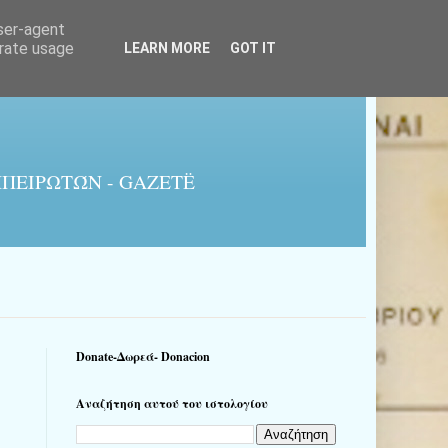
user-agent
erate usage
LEARN MORE
GOT IT
ΠΕΙΡΩΤΏΝ - GAZETË
Donate-Δωρεά- Donacion
Αναζήτηση αυτού του ιστολογίου