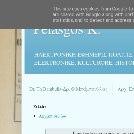
This site uses cookies from Google to d
are shared with Google along with perf
statistics, and to detect and address 
Pelasgos K.
ΗΛΕΚΤΡΟΝΙΚΉ ΕΦΗΜΕΡΙΣ ΠΟΛΙΤΙΣ
ELEKTRONIKE, KULTURORE, HISTO
Dr. Th Bambulla-Δρ. Θ Μπάμπουλλας
Αρχ. Ε
Σελίδες
Αρχική σελίδα
Εμφάνιση αναρτήσεων με ετ