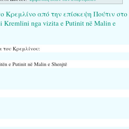
ο Κρεμλίνο από την επίσκεψη Πούτιν στο
 Kremlini nga vizita e Putinit në Malin e
α του Κρεμλίνου:
tën e Putinit në Malin e Shenjtë