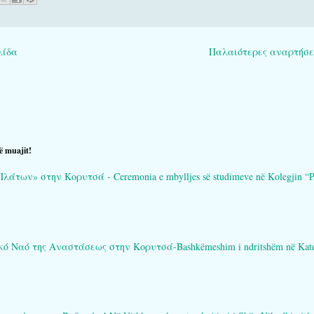
λίδα
Παλαιότερες αναρτήσε
ë muajit!
των» στην Κορυτσά - Ceremonia e mbylljes së studimeve në Kolegjin “Pl
Ναό της Αναστάσεως στην Κορυτσά-Bashkëmeshim i ndritshëm në Katedral