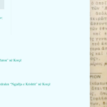
ις
aton” në Korçë
en “Ngjallja e Krishtit” në Korçë