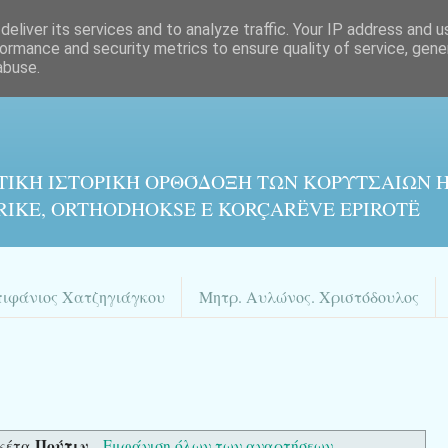
eliver its services and to analyze traffic. Your IP address and 
ormance and security metrics to ensure quality of service, gen
abuse.
ΤΙΚΉ ΙΣΤΟΡΙΚΉ ΟΡΘΌΔΟΞΗ ΤΩΝ ΚΟΡΥΤΣΑΙΩΝ Η
RIKE, ORTHODHOKSE E KORÇARËVE EPIROTË
πιφάνιος Χατζηγιάγκου
Μητρ. Αυλώνος. Χριστόδουλος
Πούτιν
ικέτα
.
Εμφάνιση όλων των αναρτήσεων