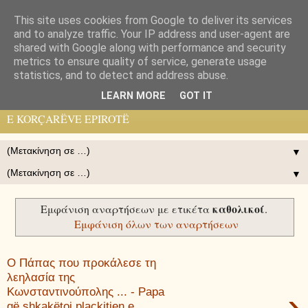
This site uses cookies from Google to deliver its services
Pelasgos K.
and to analyze traffic. Your IP address and user-agent are
shared with Google along with performance and security
metrics to ensure quality of service, generate usage
ΗΛΕΚΤΡΟΝΙΚΉ ΕΦΗΜΕΡΙΣ ΠΟΛΙΤΙΣΤΙΚΉ ΙΣΤΟΡΙΚΉ
statistics, and to detect and address abuse.
ΟΡΘΌΔΟΞΗ ΤΩΝ ΚΟΡΥΤΣΑΙΩΝ ΗΠΕΙΡΩΤΏΝ - GAZETË
LEARN MORE
GOT IT
ELEKTRONIKE, KULTURORE, HISTORIKE, ORTHODHOKSE
E KORÇARËVE EPIROTË
▼
▼
καθολικοί
Εμφάνιση αναρτήσεων με ετικέτα
.
Εμφάνιση όλων των αναρτήσεων
Ο Πάπας που προκάλεσε τη
λεηλασία της
›
Κωνσταντινούπολης ... - Papa
që shkakëtoi plaçkitjen e