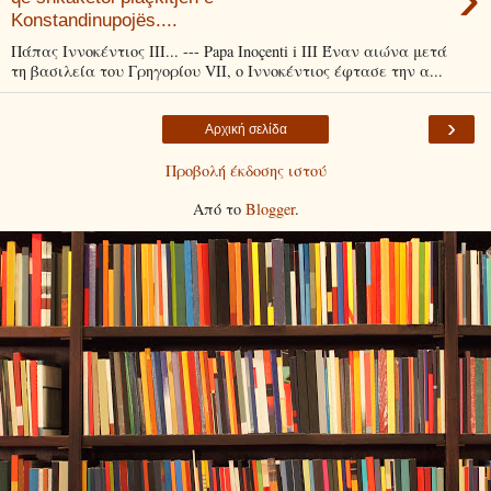
Konstandinupojës....
Πάπας Ιννοκέντιος ΙΙΙ... --- Papa Inoçenti i III Έναν αιώνα μετά
τη βασιλεία του Γρηγορίου VII, ο Ιννοκέντιος έφτασε την α...
›
Αρχική σελίδα
Προβολή έκδοσης ιστού
Από το
Blogger
.