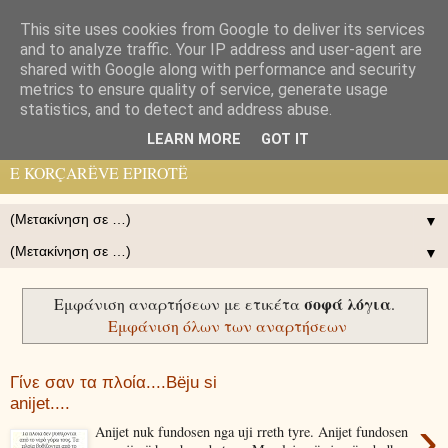
This site uses cookies from Google to deliver its services
Pelasgos K.
and to analyze traffic. Your IP address and user-agent are
shared with Google along with performance and security
metrics to ensure quality of service, generate usage
ΗΛΕΚΤΡΟΝΙΚΉ ΕΦΗΜΕΡΙΣ ΠΟΛΙΤΙΣΤΙΚΉ ΙΣΤΟΡΙΚΉ
statistics, and to detect and address abuse.
ΟΡΘΌΔΟΞΗ ΤΩΝ ΚΟΡΥΤΣΑΙΩΝ ΗΠΕΙΡΩΤΏΝ - GAZETË
LEARN MORE
GOT IT
ELEKTRONIKE, KULTURORE, HISTORIKE, ORTHODHOKSE
E KORÇARËVE EPIROTË
▼
▼
σοφά λόγια
Εμφάνιση αναρτήσεων με ετικέτα
.
Εμφάνιση όλων των αναρτήσεων
Γίνε σαν τα πλοία....Bëju si
anijet....
›
Anijet nuk fundosen nga uji rreth tyre. Anijet fundosen