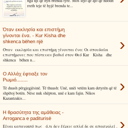
nga uji që hyn brenda tyre. Mos lejo që ajo që ndodh
rreth teje të hyjë brenda te...
Όταν εκκλησία και επιστήμη
γίνονται ένα. - Kur Kisha dhe
›
shkenca bëhen një
Όταν εκκλησία και επιστήμη γίνονται ένα: Οι σπουδαίοι
επιστήμονες που πίστευαν βαθιά στον Θεό Kur Kisha dhe
shkenca bëhen n...
Ο Αλλάχ έφτιαξε τον
›
Ρωμιό........
Të duash përgjegjësinë. Të thuash: Unë, unëi vetëm kam detyrën që të
shpëtoj botën. Nëse nuk shëpton, unë e kam fajin. Nikos
Kazantzakis...
Η θρασύτητα της αμάθειας -
›
Arroganca e paditurisë
Είναι κατανοητό πως ό,τι δεν ξέρεις απλά δε σε απασχολεί .