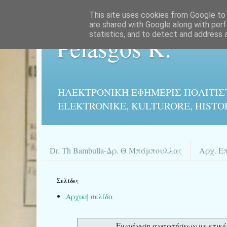
This site uses cookies from Google to d
are shared with Google along with perf
statistics, and to detect and address 
Pelasgos K.
ΗΛΕΚΤΡΟΝΙΚΉ ΕΦΗΜΕΡΙΣ ΠΟΛΙΤΙΣ
ELEKTRONIKE, KULTURORE, HISTO
Dr. Th Bambulla-Δρ. Θ Μπάμπουλλας
Αρχ. Ε
Σελίδες
Αρχική σελίδα
Εμφάνιση αναρτήσεων με ετικ