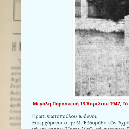
Μεγάλη Παρασκευή 13 Ἀπριλιου 1947, Τό
Πρωτ. Φωτοπούλου Ἰωάννου
Εἰσερχόμενοι στήν Μ. Ἑβδομάδα τῶν Ἀχρ
νά «συμπορευθῶμεν Αὐτῷ καί συσταυρωθῶ