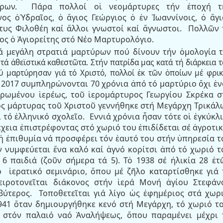
ρων.
Πάρα πολλοί οἱ νεομάρτυρες τήν ἐποχή τ
ος ὁὙδραῖος, ὁ ἅγιος Γεώργιος ὁ ἐν Ἰωαννίνοις, ὁ ἅγι
τυς Φιλοθέη καί ἄλλοι γνωστοί καί ἄγνωστοι.
Πολλῶν 
ος ὁ Ἁγιορείτης στό Νέο Μαρτυρολόγιο.
ιά μεγάλη στρατιά μαρτύρων πού δίνουν τήν ὁμολογία
τά ἀθεϊστικά καθεστῶτα. Στήν πατρίδα μας κατά τή διάρκεια 
 μαρτύρησαν γιά τό Χριστό, πολλοί ἐκ τῶν ὁποίων μέ φρικ
 2017 συμπληρώνονται 70 χρόνια ἀπό τό μαρτύριο ὄχι ἑν
ρωμένου ἱερέως, τοῦ ἱερομάρτυρος Γεωργίου Σκρέκα σ
ς μάρτυρας τοῦ Χριστοῦ γεννήθηκε στή Μεγάρχη Τρικάλ
 τό ἑλληνικό σχολεῖο.
Εννιά χρόνια ἦσαν τότε οἱ ἐγκύκλι
έχεια ἐπιστρέφοντας στό χωριό του ἐπιδίδεται σέ ἀγροτικ
ἡ ἐπιθυμία νά προσφέρει τόν ἑαυτό του στήν ὑπηρεσία τ
τῶν νυμφεύεται ἕνα καλό καί ἁγνό κορίτσι ἀπό τό χωριό τ
6 παιδιά (ζοῦν σήμερα τά 5). Τὀ 1938 σέ ἠλικία 28 ἐτ
μο
ἱερατικό σεμινάριο, ὅπου μέ ζῆλο καταρτίσθηκε γιά 
χειροτονεῖται διάκονος στήν ἱερά Μονή ἁγίου Στεφάν
βύτερος.
Τοποθετεῖται γιά λίγο ὡς ἐφημέριος στά χωρ
941 ὅταν δημιουργήθηκε κενό στή Μεγάρχη, τό χωριό το
ς στόν παλαιό ναό Ἀναλήψεως, ὅπου παραμένει μέχρι 