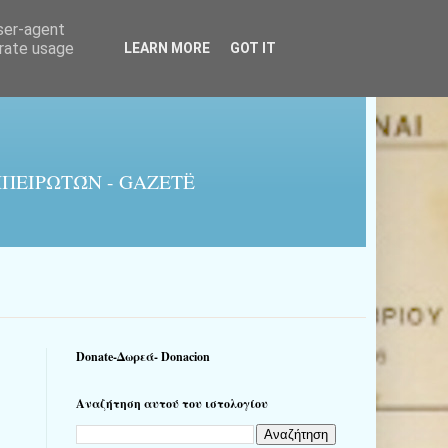
user-agent
erate usage
LEARN MORE
GOT IT
ΠΕΙΡΩΤΏΝ - GAZETË
Donate-Δωρεά- Donacion
Αναζήτηση αυτού του ιστολογίου