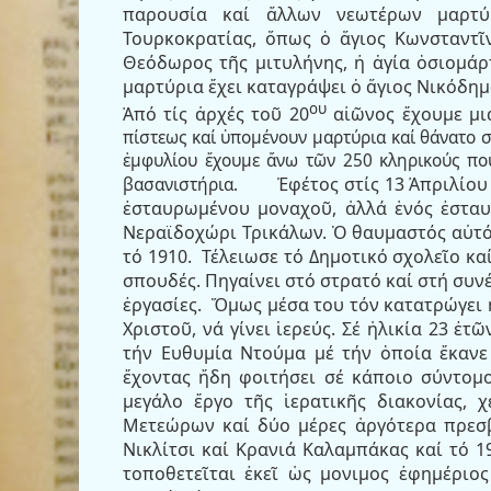
παρουσία καί ἄλλων νεωτέρων μαρτύ
Τουρκοκρατίας, ὅπως ὁ ἅγιος Κωνσταντῖν
Θεόδωρος τῆς μιτυλήνης, ἠ ἁγία ὁσιομάρ
μαρτύρια ἔχει καταγράψει ὁ ἅγιος Νικόδημ
ου
Ἀπό τίς ἀρχές τοῦ 20
αἰῶνος ἔχουμε μ
πίστεως καί ὑπομένουν μαρτύρια καί θάνατο σ
ἐμφυλίου ἔχουμε ἄνω τῶν 250 κληρικούς πού
Ἐφέτος στίς 13 Ἀπριλίου
βασανιστήρια.
ἐσταυρωμένου μοναχοῦ, ἀλλά ἑνός ἐσταυ
Νεραϊδοχώρι Τρικάλων. Ὁ θαυμαστός αὐτό
τό 1910.
Τέλειωσε τό Δημοτικό σχολεῖο καί
σπουδές. Πηγαίνει στό στρατό καί στή συν
ἐργασίες.
Ὅμως μέσα του τόν κατατρώγει 
Χριστοῦ, νά γίνει ἱερεύς. Σέ ἡλικία 23 ἐ
τήν Ευθυμία Ντούμα μέ τήν ὁποία ἔκανε 
ἔχοντας ἤδη φοιτήσει σέ κάποιο σύντο
μεγάλο ἔργο τῆς ἱερατικῆς διακονίας, 
Μετεώρων καί δύο μέρες ἀργότερα πρεσ
Νικλίτσι καί Κρανιά Καλαμπάκας καί τό 1
τοποθετεῖται ἐκεῖ ὡς μονιμος ἐφημέριο