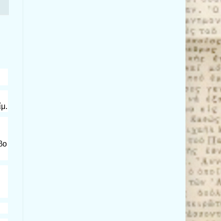
μ.
βο