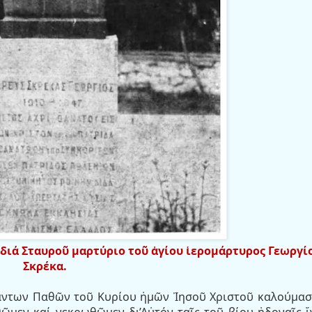
 διά Σταυροῦ μαρτύριο τοῦ ἁγίου ἱερομάρτυρος Γεωργί
Σκρέκα.
άντων Παθῶν τοῦ Κυρίου ἡμῶν Ἰησοῦ Χριστοῦ καλούμασ
μεν καί νεκρωθῶμεν δι’Αὐτόν ταῖς τοῦ βίου ἡδοναῖς ἵ