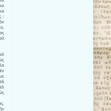
ιο
ια
 :
όν
ο,
ος
οῦ
οῦ
ὡς
ία
έν
υς
τά
τό
ύς
ς.
ήν