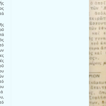
ῆς
ος
τά
τῆς
τοῦ
τά
ός
τό
ων
ες
ές
οῦ
ου
ῶν
τό
ου
ιά
υ,
τό