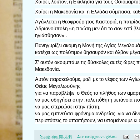
Χαίρει, λοιπόν, η Εκκλησία για τους Οσιομάρτυ
Χαίρει η Μακεδονία και η Ελλάδα σύμπασα, καθ
Αγάλλεται η θεοφρούρητος Καστοριά, η πατρίδα 
Αδριανούπολη «η πρώτη μεν ότι το σον εστί βλά
ηγιάσθησαν» .
Πανηγυρίζει ακόμη η Μονή της Αγίας Μεγαλομά
κατέχει ως πολύτιμον θησαυρόν και όλβον μέγ
Σ’ αυτόν ακουμπάμε τις δύσκολες αυτές ώρες π
Μακεδονία.
Αυτόν παρακαλούμε, μαζί με το νέφος των Αγί
Θείας Μεγαλωσύνης
για να παραβλέψει ο Θεός το πλήθος των αμαρτ
να μας οδηγήσει στην πολυπόθητη μετάνοια πο
να μας στερεώσει στην πίστη,
να μας εμπνεύσει φρόνημα ανδρείας, για να δίνο
περιστάσεις το απαιτήσουν, να υπομείνουμε κι 
-
Νοεμβρίου 08, 2019
Δεν υπάρχουν σχόλια: