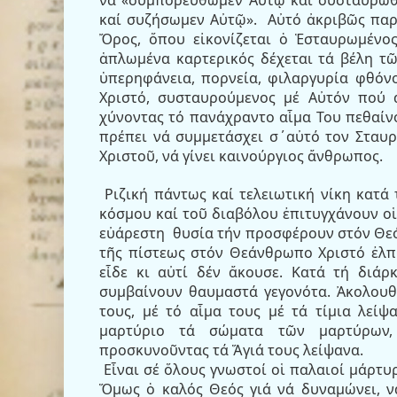
καί συζήσωμεν Αὐτῷ».
Αὐτό ἀκριβῶς παρ
Ὄρος, ὅπου εἰκονίζεται ὁ Ἑσταυρωμένο
ἁπλωμένα καρτερικός δέχεται τά βέλη τ
ὑπερηφάνεια, πορνεία, φιλαργυρία φθόν
Χριστό, συσταυρούμενος μέ Αὐτόν πού 
χύνοντας τό πανάχραντο αἷμα Του πεθαίν
πρέπει νά συμμετάσχει σ΄αὐτό τον Σταυρ
Χριστοῦ, νά γίνει καινούργιος ἄνθρωπος.
Ριζική πάντως καί τελειωτική νίκη κατά
κόσμου καί τοῦ διαβόλου ἐπιτυγχάνουν οἱ
εὐάρεστη
θυσία τήν προσφέρουν στόν Θεό
τῆς πίστεως στόν Θεάνθρωπο Χριστό ἐλπί
εἶδε κι αὐτί δέν ἄκουσε. Κατά τή διάρ
συμβαίνουν θαυμαστά γεγονότα. Ἀκολουθ
τους, μέ τό αἷμα τους μέ τά τίμια λείψ
μαρτύριο τά σώματα τῶν μαρτύρων, 
προσκυνοῦντας τά Ἅγιά τους λείψανα.
Εἶναι σέ ὅλους γνωστοί οἱ παλαιοί μάρτυ
Ὅμως ὁ καλός Θεός γιά νά δυναμώνει, ν