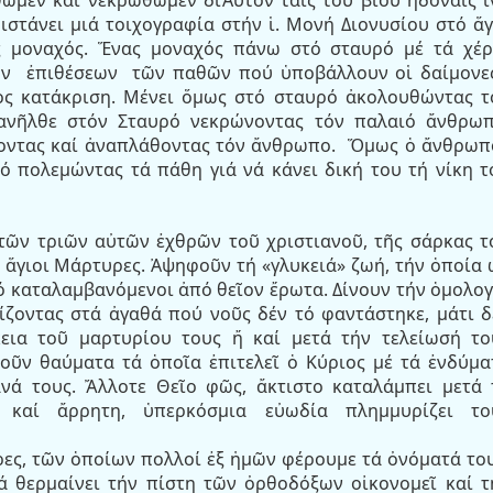
ιστάνει μιά τοιχογραφία στήν ἱ. Μονή Διονυσίου στό ἅγ
ς μοναχός. Ἕνας μοναχός πάνω στό σταυρό μέ τά χέρ
ῶν
ἐπιθέσεων
τῶν παθῶν πού ὑποβάλλουν οἱ δαίμονες
ος κατάκριση. Μένει ὅμως στό σταυρό ἀκολουθώντας τ
ανῆλθε στόν Σταυρό νεκρώνοντας τόν παλαιό ἄνθρωπ
οντας καί ἀναπλάθοντας τόν ἄνθρωπο.
Ὅμως ὁ ἄνθρωπ
ό πολεμώντας τά πάθη γιά νά κάνει δική του τή νίκη τ
 τῶν τριῶν αὐτῶν ἐχθρῶν τοῦ χριστιανοῦ, τῆς σάρκας τ
 ἅγιοι Μάρτυρες. Ἀψηφοῦν τή «γλυκειά» ζωή, τήν ὁποία 
 καταλαμβανόμενοι ἀπό θεῖον ἔρωτα. Δίνουν τήν ὁμολογ
ζοντας στά ἀγαθά πού νοῦς δέν τό φαντάστηκε, μάτι δ
κεια τοῦ μαρτυρίου τους ἤ καί μετά τήν τελείωσή το
οῦν θαύματα τά ὁποῖα ἐπιτελεῖ ὁ Κύριος μέ τά ἐνδύμα
ανά τους. Ἄλλοτε Θεῖο φῶς, ἄκτιστο καταλάμπει μετά 
καί ἄρρητη, ὑπερκόσμια εὐωδία πλημμυρίζει το
ρες, τῶν ὁποίων πολλοί ἐξ ἡμῶν φέρουμε τά ὀνόματά του
ά θερμαίνει τήν πίστη τῶν ὀρθοδόξων οἰκονομεῖ καί τ