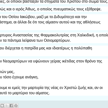
ρες, οι οποίοι βάσταξαν τα στίγματα του Χριστού στο σώμα τους
ώς και ο ιερός Άθως, ο οποίος πνευματικώς τους εξέθρεψε.
του Οσίου Ιακώβου, μαζί με το Διδυμότειχο και την
στημα, αι άλλαι δε ότι τοις αίμασιν αυτού και της αθλήσεως
ρτυρος Αναστασίας της Φαρμακολυτρίας στη Χαλκιδική, η οποί
αν τα πάντιμα λείψανα των Οσιομαρτύρων.
ου διέρχεται η πατρίδα μας και ιδιαιτέρως η πολύπαθη
ων Νεομαρτύρων να υψώνουν χείρας ικέτιδας στον θρόνο της
ιών μας,
υ τόσο έχουμε ανάγκη,
υμε κι εμείς την μαρτυρία της νέας εν Χριστώ ζωής και, αν οι
αυτό το μαρτύριο του αίματος.