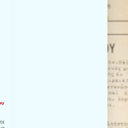
ου
τε
να