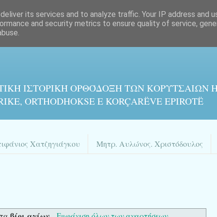
eliver its services and to analyze traffic. Your IP address and 
ormance and security metrics to ensure quality of service, gen
abuse.
ΤΙΚΉ ΙΣΤΟΡΙΚΉ ΟΡΘΌΔΟΞΗ ΤΩΝ ΚΟΡΥΤΣΑΙΩΝ Η
RIKE, ORTHODHOKSE E KORÇARËVE EPIROTË
πιφάνιος Χατζηγιάγκου
Μητρ. Αυλώνος. Χριστόδουλος
βίοι αγίων
έτα
.
Εμφάνιση όλων των αναρτήσεων