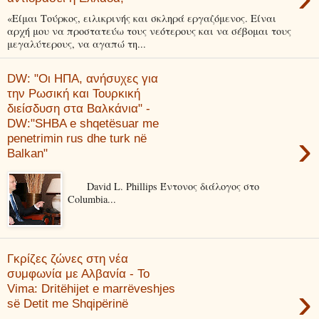
«Είμαι Τούρκος, ειλικρινής και σκληρά εργαζόμενος. Είναι
αρχή μου να προστατεύω τους νεότερους και να σέβομαι τους
μεγαλύτερους, να αγαπώ τη...
DW: "Οι ΗΠΑ, ανήσυχες για
την Ρωσική και Τουρκική
διείσδυση στα Βαλκάνια" -
DW:"SHBA e shqetësuar me
›
penetrimin rus dhe turk në
Balkan"
David L. Phillips Έντονος διάλογος στο
Columbia...
Γκρίζες ζώνες στη νέα
συμφωνία με Αλβανία - To
›
Vima: Dritëhijet e marrëveshjes
së Detit me Shqipërinë