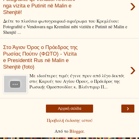
›
nga vizita e Putinit në Malin e
Shenjtë!
Δείτε το πλούσιο φωτογραφικό αφιέρωμα του Κρεμλίνου:
Fotografitë e Vendosura nga Kremlini mbi vizitën e Putinit në Malin e
Shenjtë ...
Στο Άγιον Όρος ο Πρόεδρος της
Ρωσίας Πούτιν (ΦΩΤΟ) - Vizita
e Presidentit Rus në Malin e
›
Shenjtë (foto)
Με ιδιαίτερες τιμές έγινε πριν από λίγο δεκτός
στις Καρυές του Αγίου Όρους, ο Πρόεδρος της
Ρωσικής Ομοσπονδίας κ. Βλάντιμιρ Π...
›
Αρχική σελίδα
Προβολή έκδοσης ιστού
Από το
Blogger
.