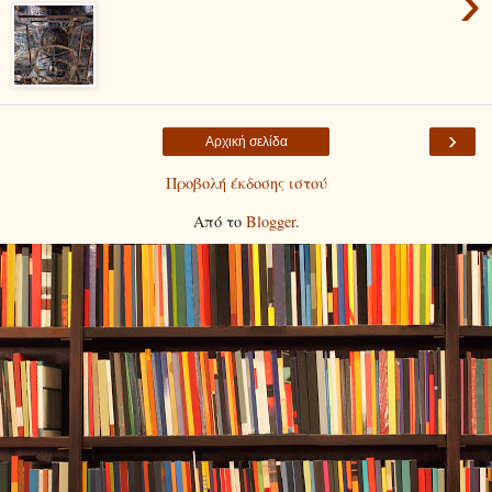
›
›
Αρχική σελίδα
Προβολή έκδοσης ιστού
Από το
Blogger
.