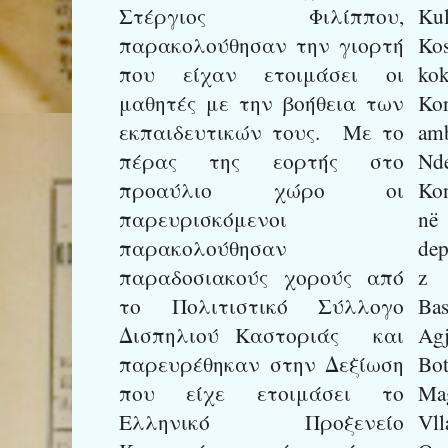
Στέργιος Φιλίππου,
Ku
παρακολούθησαν την γιορτή
Kos
που είχαν ετοιμάσει οι
ko
μαθητές με την βοήθεια των
Ko
εκπαιδευτικών τους.
Με το
amb
πέρας της εορτής στο
Nde
προαύλιο χώρο οι
Kon
παρευρισκόμενοι
në
παρακολούθησαν
dep
παραδοσιακούς χορούς από
z 
το Πολιτιστικό Σύλλογο
Bas
Δισπηλιού Καστοριάς
και
Ag
παρευρέθηκαν στην Δεξίωση
Bo
που είχε ετοιμάσει το
Ma
Ελληνικό Προξενείο
Vll