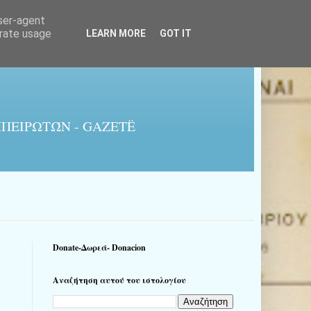
user-agent
erate usage
LEARN MORE
GOT IT
ΠΕΙΡΩΤΏΝ - GAZETË
Donate-Δωρεά- Donacion
Αναζήτηση αυτού του ιστολογίου