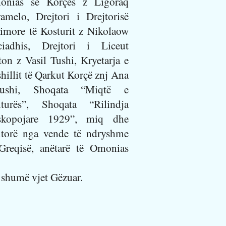
onias së Korçës z Ligoraq
amelo, Drejtori i Drejtorisë
imore të Kosturit z Nikolaow
ciadhis, Drejtori i Liceut
ton z Vasil Tushi, Kryetarja e
hillit të Qarkut Korçë znj Ana
rushi, Shoqata “Miqtë e
lturës”, Shoqata “Rilindja
skopojare 1929”, miq dhe
itorë nga vende të ndryshme
Greqisë, anëtarë të Omonias
 shumë vjet Gëzuar.