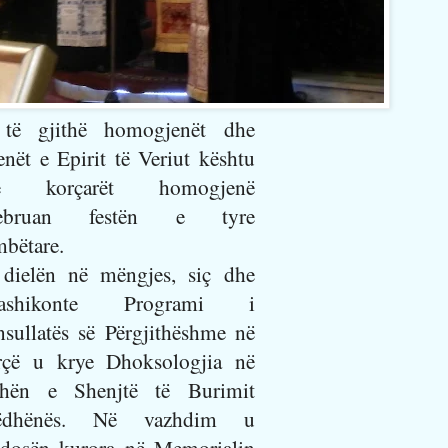
 të gjithë homogjenët dhe
enët e Epirit të Veriut kështu
e korçarët homogjenë
lebruan festën e tyre
bëtare.
dielën në mëngjes, siç dhe
rashikonte Programi i
sullatës së Përgjithëshme në
rçë u krye Dhoksologjia në
shën e Shenjtë të Burimit
tëdhënës. Në vazhdim u
dosën kurora në Memorialin