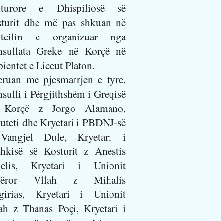
lturore e Dhispiliosë së
turit dhe më pas shkuan në
kteilin e organizuar nga
nsullata Greke në Korçë në
ientet e Liceut Platon.
ruan me pjesmarrjen e tyre.
sulli i Përgjithshëm i Greqisë
 Korçë z Jorgo Alamano,
uteti dhe Kryetari i PBDNJ-së
Vangjel Dule, Kryetari i
hkisë së Kosturit z Anestis
jelis, Kryetari i Unionit
tëror Vllah z Mihalis
girias, Kryetari i Unionit
ah z Thanas Poçi, Kryetari i