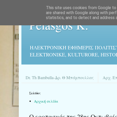
This site uses cookies from Google to d
are shared with Google along with perf
statistics, and to detect and address 
Pelasgos K.
ΗΛΕΚΤΡΟΝΙΚΉ ΕΦΗΜΕΡΙΣ ΠΟΛΙΤΙΣ
ELEKTRONIKE, KULTURORE, HISTO
Dr. Th Bambulla-Δρ. Θ Μπάμπουλλας
Αρχ. Ε
Σελίδες
Αρχική σελίδα
Ο εορτασμός της 28ης Οκτωβρίου 