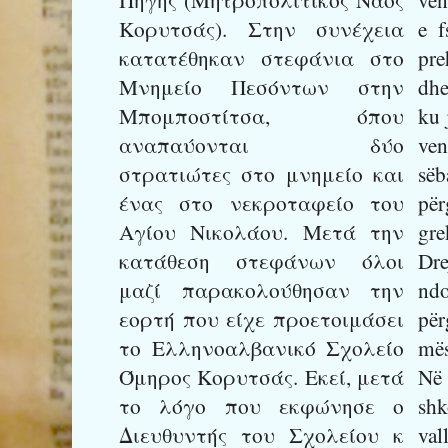
Κορυτσάς). Στην συνέχεια
e f
κατατέθηκαν στεφάνια στο
pre
Μνημείο Πεσόντων στην
dhe
Μπομποστίτσα, όπου
ku 
αναπαύονται δύο
ven
στρατιώτες στο μνημείο και
së
ένας στο νεκροταφείο του
për
Αγίου Νικολάου. Μετά την
gre
κατάθεση στεφάνων όλοι
Dre
μαζί παρακολούθησαν την
nd
εορτή που είχε προετοιμάσει
për
το Ελληνοαλβανικό Σχολείο
mës
Όμηρος Κορυτσάς. Εκεί, μετά
Në 
το λόγο που εκφώνησε ο
shk
Διευθυντής του Σχολείου κ
va