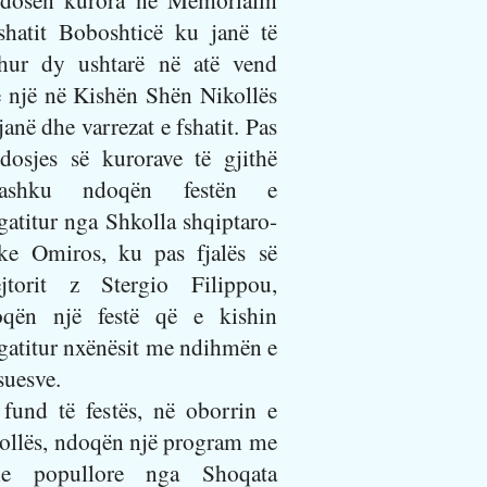
shatit Boboshticë ku janë të
hur dy ushtarë në atë vend
 një në Kishën Shën Nikollës
janë dhe varrezat e fshatit. Pas
dosjes së kurorave të gjithë
bashku ndoqën festën e
gatitur nga Shkolla shqiptaro-
ke Omiros, ku pas fjalës së
jtorit z Stergio Filippou,
oqën një festë që e kishin
gatitur nxënësit me ndihmën e
uesve.
fund të festës, në oborrin e
ollës, ndoqën një program me
lle popullore nga Shoqata