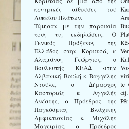
Κορυτσάς σε μία από της
Om
κεντρικές αίθουσες του
Kar
Λυκείου Πλάτων.
Ars
Τίμησαν με την παρουσία
Bu
τους τις εκδηλώσεις. Ο
Pla
Γενικός Πρόξενος της
Kës
Ελλάδος στην Κορυτσά, κ
Ve
Αλαμάνος Γεώργιος, ο
Ku
Βουλευτής ΚΕΑΔ στην
Vo
Αλβανική Βουλή κ Βαγγέλης
viz
Ντούλε, ο Δήμαρχος
të 
Καστοριάς κ Αγγελής
etj.
Ανέστης, ο Πρόεδρος της
Për
Παγκόσμιας Βλάχικης
Αμφικτιονίας κ Μιχάλης
Μαγειρίας, ο Πρόεδρος