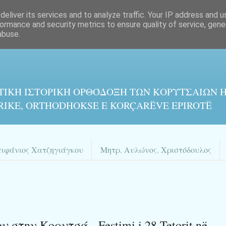
eliver its services and to analyze traffic. Your IP address and 
ormance and security metrics to ensure quality of service, gen
abuse.
ΤΙΚΉ ΙΣΤΟΡΙΚΉ ΟΡΘΌΔΟΞΗ ΤΩΝ ΚΟΡΥΤΣΑΙΩΝ Η
RIKE, ORTHODHOKSE E KORÇARËVE EPIROTË
πιφάνιος Χατζηγιάγκου
Μητρ. Αυλώνος. Χριστόδουλος
στην Κορυτσά - Festimi i 28 Tetorit në