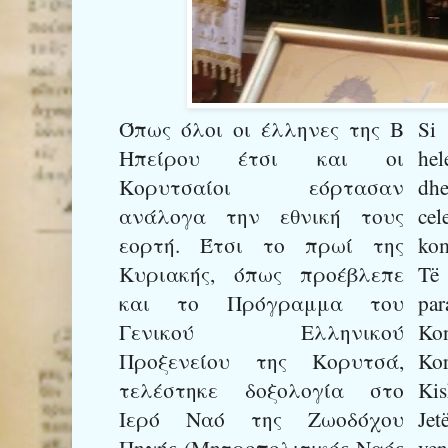
Όπως
όλοι
οι
έλληνες
της
Β
Si
Ηπείρου
έτσι και οι
hel
Κορυτσαίοι εόρτασαν
dh
ανάλογα την εθνική τους
ce
εορτή. Έτσι το πρωί της
kom
Κυριακής, όπως προέβλεπε
Të 
και το Πρόγραμμα του
pa
Γενικού Ελληνικού
Kon
Προξενείου της Κορυτσά,
Ko
τελέστηκε δοξολογία στο
Ki
Ιερό Ναό της Ζωοδόχου
Je
Πηγής (Μητροπολιτικός Ναός
ven