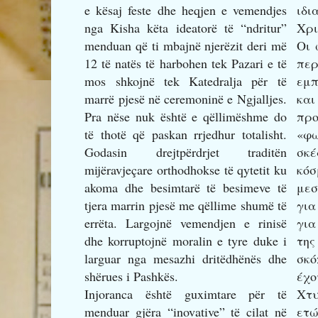
e kësaj feste dhe heqjen e vemendjes
ιδ
nga Kisha këta ideatorë të “ndritur”
Χρι
menduan që ti mbajnë njerëzit deri më
Οι 
12 të natës të harbohen tek Pazari e të
πε
mos shkojnë tek Katedralja për të
εμπ
marrë pjesë në ceremoninë e Ngjalljes.
κα
Pra nëse nuk është e qëllimëshme do
προ
të thotë që paskan rrjedhur totalisht.
«φ
Godasin drejtpërdrjet traditën
σκ
mijëravjeçare orthodhokse të qytetit ku
κόσ
akoma dhe besimtarë të besimeve të
μεσ
tjera marrin pjesë me qëllime shumë të
για
errëta. Largojnë vemendjen e rinisë
για
dhe korruptojnë moralin e tyre duke i
της
larguar nga mesazhi dritëdhënës dhe
σκό
shërues i Pashkës.
έχο
Injoranca është guximtare për të
Χτυ
menduar gjëra “inovative” të cilat në
ετώ