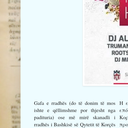
Gafa e rradhës (do të donim të mos
Η ε
ishte e qëllimshme por thjesht nga
επ
padituria) ose më mirë skanadli i
Κορ
rradhës i Bashkisë së Qytetit të Korçës
πρ