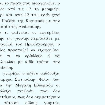
αι το πάρτι που διοργανώνει ο
μος από τις 12 το μεσημέρι
ρι και στις 12 τα μεσάνυχτα
 Παζάρι της Κορυτσάς με την
αιρία της Ανάστασης.
ό τι φαίνεται οι εφευρέτες
ής της γιορτής περπατάνε με
 ρυθμό του Πρωθυπουργού ο
ίος προσπαθεί να εξαφανίσει
θε τι το ορθόδοξο ή να
λοιώσει με κάθε τρόπο την
άδοση.
 γνωρίζει ο δήθεν ορθόδοξος
μαρχος Σωτηράκης Φίλος πως
τά την Μεγάλη Εβδομάδα οι
θόδοξοι πενθούν, πως δεν
ρτάζουν, πως δεν συμμετέχουν
 τέτοιου είδους γιορτές,