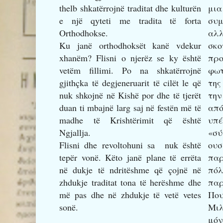
thelb shkatërrojnë traditat dhe kulturën
μι
e një qyteti me tradita të forta
συ
Orthodhokse.
αλ
Ku janë orthodhoksët kanë vdekur
σκ
xhanëm? Flisni o njerëz se ky është
πρ
vetëm fillimi. Po na shkatërrojnë
φωτ
gjithçka të degjeneruarit të cilët le që
της
nuk shkojnë në Kishë por dhe të tjerët
την
duan ti mbajnë larg saj në festën më të
από
madhe të Krishtërimit që është
υπέ
Ngjallja.
«σ
Flisni dhe revoltohuni sa nuk është
ου
tepër vonë. Këto janë plane të errëta
παρ
në dukje të ndritëshme që çojnë në
πό
zhdukje traditat tona të herëshme dhe
παρ
më pas dhe në zhdukje të vetë vetes
Που
sonë.
Μιλ
μόν