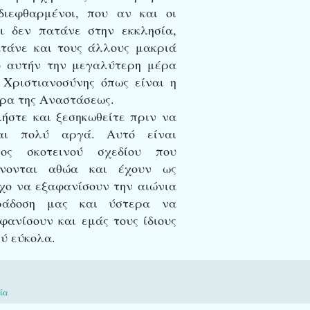
διεφθαρμένοι, που αν και οι
οι δεν πατάνε στην εκκλησία,
τάνε και τους άλλους μακριά
 αυτήν την μεγαλύτερη μέρα
 Χριστιανοσύνης όπως είναι η
ρα της Αναστάσεως.
ήστε και ξεσηκωθείτε πριν να
ναι πολύ αργά. Αυτό είναι
ρος σκοτεινού σχεδίου που
ίνονται αθώα και έχουν ως
χο να εξαφανίσουν την αιώνια
ράδοση μας και ύστερα να
φανίσουν και εμάς τους ίδιους
λύ εύκολα.
ία