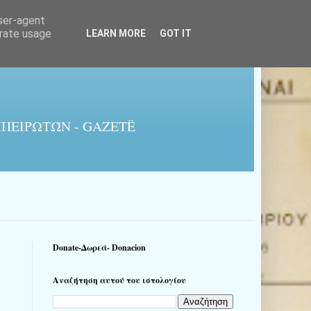
user-agent
erate usage
LEARN MORE
GOT IT
ΠΕΙΡΩΤΏΝ - GAZETË
Donate-Δωρεά- Donacion
Αναζήτηση αυτού του ιστολογίου