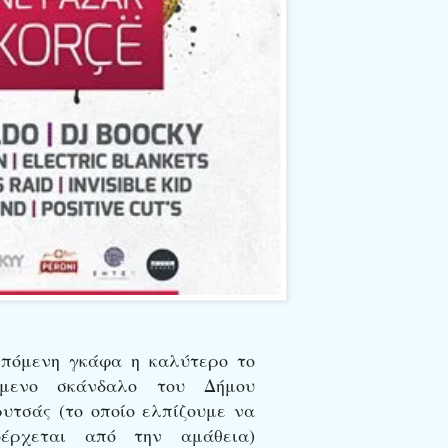
πόμενη γκάφα η καλύτερο το
όμενο σκάνδαλο του Δήμου
υτσάς (το οποίο ελπίζουμε να
οέρχεται από την αμάθεια)