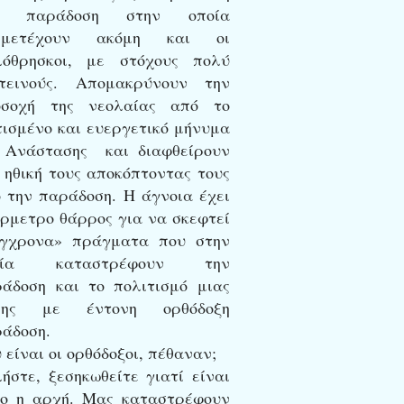
α παράδοση στην οποία
μμετέχουν ακόμη και οι
λόθρησκοι, με στόχους πολύ
οτεινούς. Απομακρύνουν την
οσοχή της νεολαίας από το
ισμένο και ευεργετικό μήνυμα
 Ανάστασης και διαφθείρουν
 ηθική τους αποκόπτοντας τους
 την παράδοση. Η άγνοια έχει
ρμετρο θάρρος για να σκεφτεί
ύγχρονα» πράγματα που στην
σία καταστρέφουν την
άδοση και το πολιτισμό μιας
λης με έντονη ορθόδοξη
άδοση.
 είναι οι ορθόδοξοι, πέθαναν;
ήστε, ξεσηκωθείτε γιατί είναι
ο η αρχή. Μας καταστρέφουν