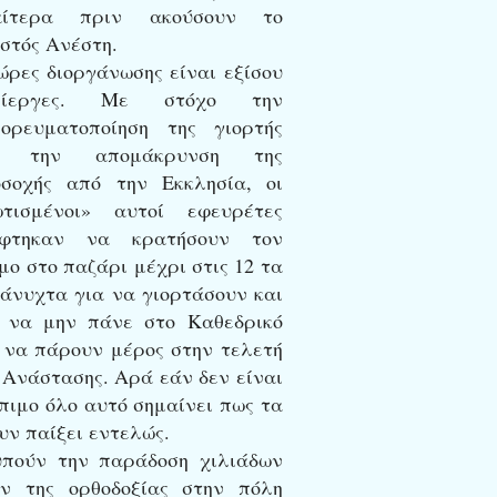
ιαίτερα πριν ακούσουν το
στός Ανέστη.
ώρες διοργάνωσης είναι εξίσου
ρίεργες. Με στόχο την
ορευματοποίηση της γιορτής
ι την απομάκρυνση της
σοχής από την Εκκλησία, οι
ωτισμένοι» αυτοί εφευρέτες
έφτηκαν να κρατήσουν τον
μο στο παζάρι μέχρι στις 12 τα
άνυχτα για να γιορτάσουν και
 να μην πάνε στο Καθεδρικό
 να πάρουν μέρος στην τελετή
 Ανάστασης. Αρά εάν δεν είναι
πιμο όλο αυτό σημαίνει πως τα
υν παίξει εντελώς.
πούν την παράδοση χιλιάδων
ν της ορθοδοξίας στην πόλη