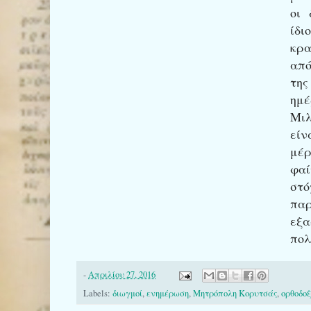
οι 
ίδι
κρα
από
της
ημέ
Μιλ
εί
μέ
φα
στό
πα
εξα
πο
-
Απριλίου 27, 2016
Labels:
διωγμοί
,
ενημέρωση
,
Μητρόπολη Κορυτσάς
,
ορθοδοξ