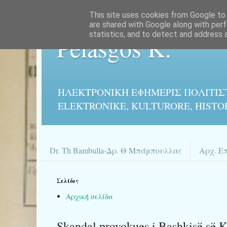
This site uses cookies from Google to d
are shared with Google along with perf
statistics, and to detect and address 
Pelasgos K.
ΗΛΕΚΤΡΟΝΙΚΉ ΕΦΗΜΕΡΙΣ ΠΟΛΙΤΙΣ
ELEKTRONIKE, KULTURORE, HISTO
Dr. Th Bambulla-Δρ. Θ Μπάμπουλλας
Αρχ. Ε
Σελίδες
Αρχική σελίδα
Skandal provokues i Bashkisë së K