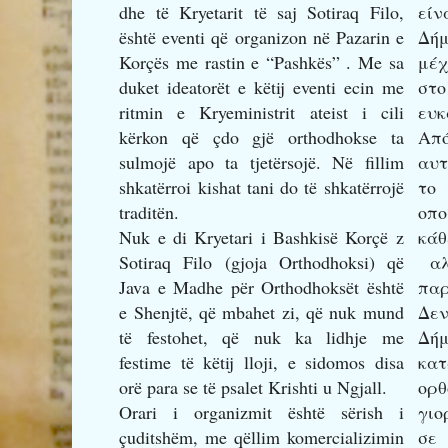
dhe të Kryetarit të saj Sotiraq Filo,
είν
është eventi që organizon në Pazarin e
Δή
Korçës me rastin e “Pashkës” . Me sa
μέχ
duket ideatorët e këtij eventi ecin me
στο
ritmin e Kryeministrit ateist i cili
ευκ
kërkon që çdo gjë orthodhokse ta
Απ
sulmojë apo ta tjetërsojë. Në fillim
αυτ
shkatërroi kishat tani do të shkatërrojë
το
traditën.
οπο
Nuk e di Kryetari i Bashkisë Korçë z
κά
Sotiraq Filo (gjoja Orthodhoksi) që
αλ
Java e Madhe për Orthodhoksët është
παρ
e Shenjtë, që mbahet zi, që nuk mund
Δεν
të festohet, që nuk ka lidhje me
Δή
festime të këtij lloji, e sidomos disa
κα
orë para se të psalet Krishti u Ngjall.
ορ
Orari i organizmit është sërish i
γιο
çuditshëm, me qëllim komercializimin
σε