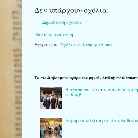
Δεν υπάρχουν σχόλια:
Δημοσίευση σχολίου
Νεότερη ανάρτηση
Εγγραφή σε:
Σχόλια ανάρτησης (Atom)
Τα πιο διαβασμένα άρθρα του μήνα! - Artikujt më të lexuar t
Η αγάπη που γίνεται διακονία: γιατρο
në Korçë
Λαμπρό συλλείτουργο στον Καθεδρικό 