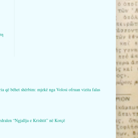
ση
bëhet shërbim: mjekë nga Volosi ofruan vizita falas
en “Ngjallja e Krishtit” në Korçë