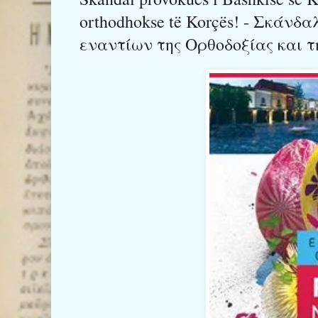
orthodhokse të Korçës! - Σκάνδ
εναντίων της Ορθοδοξίας και τ