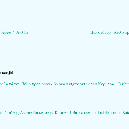
Αρχική σελίδα
Παλαιότερη Ανάρτη
ë muajit!
ί από τον Βόλο πρόσφεραν δωρεάν εξετάσεις στην Κορυτσά - Dashuria që 
Ναό της Αναστάσεως στην Κορυτσά-Bashkëmeshim i ndritshëm në Katedral