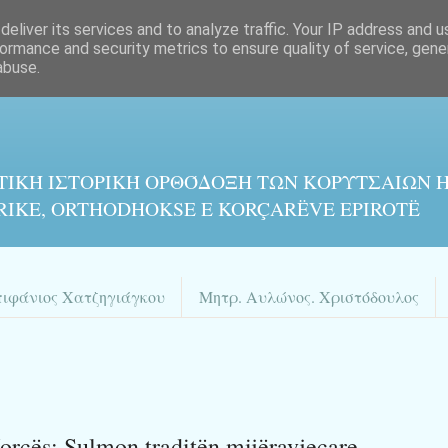
eliver its services and to analyze traffic. Your IP address and 
ormance and security metrics to ensure quality of service, gen
abuse.
ΤΙΚΉ ΙΣΤΟΡΙΚΉ ΟΡΘΌΔΟΞΗ ΤΩΝ ΚΟΡΥΤΣΑΙΩΝ Η
RIKE, ORTHODHOKSE E KORÇARËVE EPIROTË
πιφάνιος Χατζηγιάγκου
Μητρ. Αυλώνος. Χριστόδουλος
orçës: Sulmon traditën mijëravjeçare